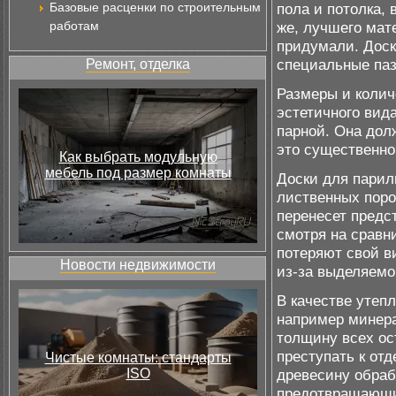
Базовые расценки по строительным
пола и потолка, 
работам
же, лучшего мат
придумали. Доск
специальные паз
Ремонт, отделка
Размеры и колич
эстетичного вид
парной. Она дол
это существенно
Как выбрать модульную
мебель под размер комнаты
Доски для парил
лиственных поро
перенесет предс
смотря на сравн
потеряют свой в
Новости недвижимости
из-за выделяемо
В качестве утеп
например минера
толщину всех ос
преступать к отд
Чистые комнаты: стандарты
ISO
древесину обра
предотвращающи