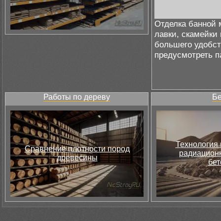
Отделка банной 
лавки, скамейки 
большего удобст
предусмотреть п
Работы по дереву
Бе
Технология 
Сравнение плотности пород
радиацион
древесины
бет