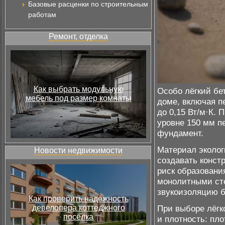
Базовые расценки по строительным
работам
Ремонт, отделка
Как выбрать модульную
Особо лёгкий бе
мебель под размер комнаты
доме, включая п
до 0,15 Вт/м·К. 
уровне 150 мм п
фундамент.
Материал эколог
Новости недвижимости
создавать конст
риск образовани
монолитными сте
звукоизоляцию б
Как проверить надёжность
девелопера коттеджного
При выборе лёгк
посёлка
и плотность: пло