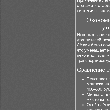
Применение лёгк
стенами и стаби
синтетических м
Экономи
ут
Использование о
утеплителей поз
Лёгкий бетон со
что уменьшает н
пенопласт или м
транспортировку.
Сравнение с
Пенопласт п
монтажа на
400–600 руб
Минвата пло
м² стены то
Особо лёгки
заливки на 