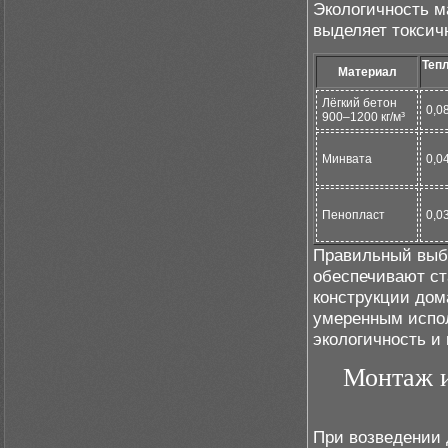
Экологичность ма
выделяет токсич
Теп
Материал
Лёгкий бетон
0,0
900–1200 кг/м³
Минвата
0,0
Пенопласт
0,0
Правильный выбо
обеспечивают ст
конструкции дом
умеренным испо
экологичность и
Монтаж и
При возведении 