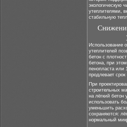
экологическую ч
утеплителями, в
стабильную теп
Снижение
Использование о
утеплителей поз
бетон с плотнос
бетона, при это
пенопласта или 
продлевает срок
При проектирова
строительных ма
на лёгкий бетон
использовать бо
уменьшить расхо
сохраняются: лё
нормальный мик