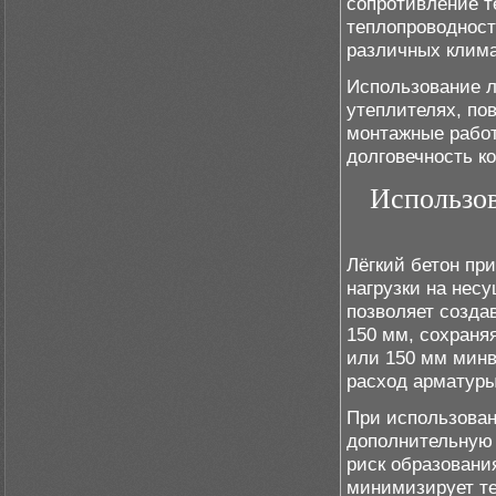
сопротивление т
теплопроводност
различных клима
Использование л
утеплителях, по
монтажные работ
долговечность к
Использов
Лёгкий бетон пр
нагрузки на несу
позволяет созда
150 мм, сохраня
или 150 мм минв
расход арматуры
При использован
дополнительную 
риск образовани
минимизирует те