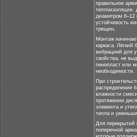
правильное арми
теплоизоляции. 
диаметром 8–12 
устойчивость ко
трещин.
Монтаж начинают
каркаса. Лёгкий
вибрацией для у
свойства, не вы
пенопласт или м
необходимости.
При строительст
распределение б
влажности смеси
протяжении деся
элемента и утеп
тепла и уменьши
Для перекрытий 
поперечной арма
которые поддерж