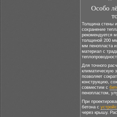
Особо лё
т
Толщина стены и
сохранение тепл
рекомендуется м
толщиной 200 мм
мм пенопласта и
материал с трад
теплопроводност
Для точного рас
климатическую з
позволяет сокра
конструкцию, со
совместим с
бет
пенопластом, ул
При проектирова
бетона с
устройс
через крышу. Рас