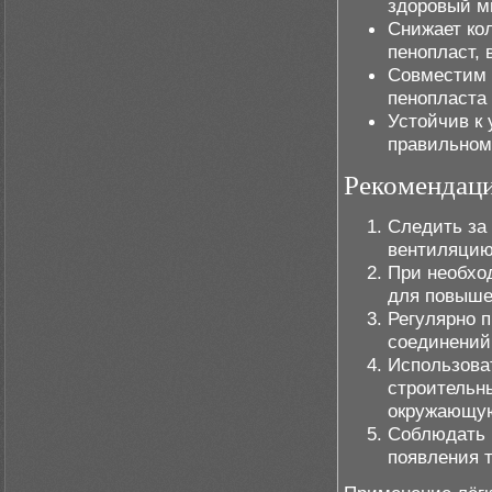
здоровый м
Снижает кол
пенопласт, 
Совместим 
пенопласта
Устойчив к 
правильном
Рекомендаци
Следить за
вентиляцию
При необхо
для повыше
Регулярно п
соединений
Использоват
строительн
окружающую
Соблюдать 
появления 