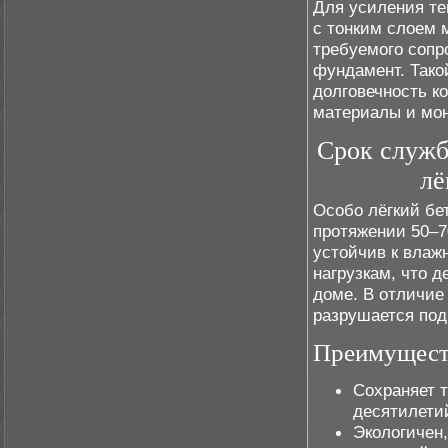
Для усиления те
с тонким слоем 
требуемого сопр
фундамент. Тако
долговечность к
материалы и мон
Срок служб
лё
Особо лёгкий бе
протяжении 50–7
устойчив к влаж
нагрузкам, что д
доме. В отличие 
разрушается под
Преимуществ
Сохраняет 
десятилети
Экологичен