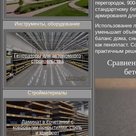
перегородок, 900
стандартному бет
армирования дл
Инструменты, оборудование
Использование л
уменьшает объём
баланс дома, сн
как пенопласт. С
практичным реш
Генераторы для автономного
Сравнен
строительства
бет
Стройматериалы
Ламинат в сочетании с
ковровыми покрытиями: стиль
и комфорт