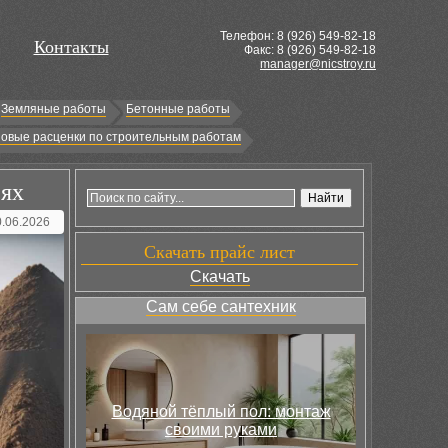
Телефон: 8 (
926
) 549-82-18
Контакты
Факс: 8 (926) 549-82-18
manager@nicstroy.ru
Земляные работы
Бетонные работы
овые расценки по строительным работам
сях
0.06.2026
Скачать прайс лист
Скачать
Сам себе сантехник
Водяной тёплый пол: монтаж
своими руками