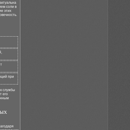
актуальна
ем соли в
ие этих
овечность.
й,
ет
кций при
ок службы
т его
енным
ных
лагодаря