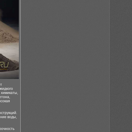
ют
 жидкого
е химикаты,
етона,
ысокая
нструкций.
ние воды,
рочность