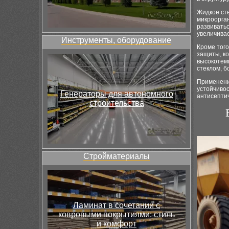
Жидкое ст
микроорган
развиватьс
увеличива
Инструменты, оборудование
Кроме того
защиты, к
высокотем
стеклом, б
Применение
устойчивос
Генераторы для автономного
антисептич
строительства
Стройматериалы
Ламинат в сочетании с
ковровыми покрытиями: стиль
и комфорт