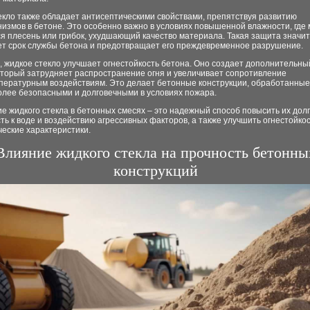
екло также обладает антисептическими свойствами, препятствуя развитию
измов в бетоне. Это особенно важно в условиях повышенной влажности, где
я плесень или грибок, ухудшающий качество материала. Такая защита значи
ет срок службы бетона и предотвращает его преждевременное разрушение.
, жидкое стекло улучшает огнестойкость бетона. Оно создает дополнительны
оторый затрудняет распространение огня и увеличивает сопротивление
пературным воздействиям. Это делает бетонные конструкции, обработанные
олее безопасными и долговечными в условиях пожара.
 жидкого стекла в бетонных смесях – это надежный способ повысить их долг
ть к воде и воздействию агрессивных факторов, а также улучшить огнестойкос
еские характеристики.
Влияние жидкого стекла на прочность бетонны
конструкций