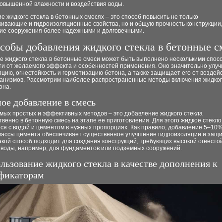
повышенной влажности и воздействия воды.
 жидкого стекла в бетонных смесях – это способ повысить не только
ивающие и гидроизоляционные свойства, но и общую прочность конструкции,
кие сооружения более надежными и долговечными.
собы добавления жидкого стекла в бетонные с
 жидкого стекла в бетонные смеси может быть выполнено несколькими спосо
ти от желаемого эффекта и особенностей применения. Оно значительно улу
цию, огнестойкость и герметизацию бетона, а также защищает его от воздей
ганизмов. Рассмотрим наиболее распространенные методы включения жидкого
она.
мое добавление в смесь
мых простых и эффективных методов – это добавление жидкого стекла
венно в бетонную смесь на этапе ее приготовления. Для этого жидкое стекло
ся с водой и цементом в нужных пропорциях. Как правило, добавление 5–10%
 массы цемента обеспечивает существенное улучшение гидроизоляции и защ
Такой способ подходит для создания конструкций, требующих высокой огнесто
 воды, например, для фундаментов или подземных сооружений.
ользование жидкого стекла в качестве дополнения к
фикаторам