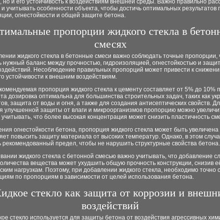
 но и его устойчивость к воздействиям внешней среды. Важно правильно рас
и учитывать особенности объекта, чтобы достичь оптимальных результатов 
ции, огнестойкости и общей защите бетона.
тимальные пропорции жидкого стекла в бетон
смесях
лении жидкого стекла в бетонные смеси важно соблюдать точные пропорции,
ь нужный баланс между прочностью, гидроизоляцией, огнестойкостью и защит
оздействий. Несоблюдение правильных пропорций может привести к снижени
го устойчивости к внешним воздействиям.
комендуемая пропорция жидкого стекла к цементу составляет от 5% до 10% 
та дозировка оптимальна для большинства строительных задач, таких как у
в, защита от воды и огня, а также для создания антисептических свойств. Д
я улучшенной защиты от влаги и микроорганизмов пропорцию можно увеличи
 учитывать, что более высокая концентрация может снизить пластичность см
ния огнестойкости бетона, пропорция жидкого стекла может быть увеличена
яет повысить защиту материала от высоких температур. Однако, в этом случ
 рекомендованный предел, чтобы не нарушить структурные свойства бетона.
вании жидкого стекла с бетонной смесью важно учитывать, что добавление 
оличества вещества может ухудшить общую прочность конструкции, снизив е
ским нагрузкам. Поэтому, при добавлении жидкого стекла, необходимо точно 
циям по пропорциям в зависимости от целей использования бетона.
идкое стекло как защита от коррозии и внешн
воздействий
кое стекло используется для защиты бетона от воздействия агрессивных хим