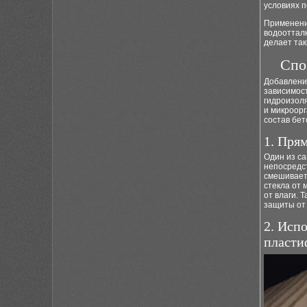
условиях 
Применение
водоотталк
делает та
Спо
Добавление
зависимос
гидроизоля
и микроор
состав бет
1. Пря
Один из са
непосредст
смешивает
стекла от
от влаги. 
защиты от
2. Исп
пласти