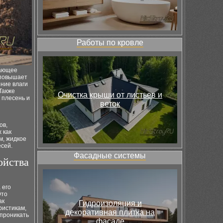
Работы по кровле
вающее
 повышает
ние влаги
Также
Очистка крыши от листьев и
 плесень и
веток
ов,
 как
м, жидкое
сей.
Фасадные системы
ойства
 его
Это
ак
Гидроизоляция и
ристикам,
декоративная плитка на
 проникать
фасаде