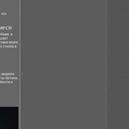
 что
меси
бами, в
чшает
ствия влаги
 стекла в
 жидкого
иты бетона
йкости и