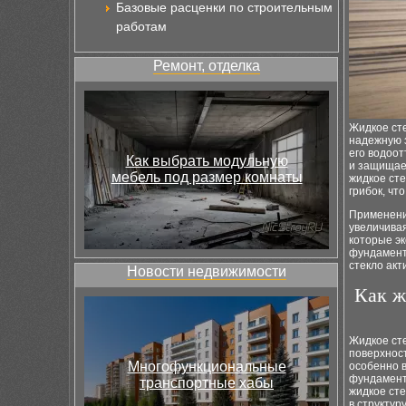
Базовые расценки по строительным
работам
Ремонт, отделка
Жидкое ст
надежную 
его водоо
Как выбрать модульную
и защищае
мебель под размер комнаты
жидкое сте
грибок, чт
Применени
увеличивая
которые эк
фундамент
стекло ак
Новости недвижимости
Как ж
Жидкое ст
поверхнос
Многофункциональные
особенно в
фундамент
транспортные хабы
жидкое сте
в структур