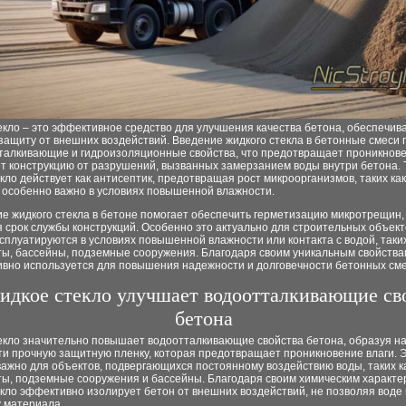
екло – это эффективное средство для улучшения качества бетона, обеспечи
защиту от внешних воздействий. Введение жидкого стекла в бетонные смеси
тталкивающие и гидроизоляционные свойства, что предотвращает проникнове
т конструкцию от разрушений, вызванных замерзанием воды внутри бетона. 
кло действует как антисептик, предотвращая рост микроорганизмов, таких как
о особенно важно в условиях повышенной влажности.
е жидкого стекла в бетоне помогает обеспечить герметизацию микротрещин,
 срок службы конструкций. Особенно это актуально для строительных объект
сплуатируются в условиях повышенной влажности или контакта с водой, таких
ы, бассейны, подземные сооружения. Благодаря своим уникальным свойства
тивно используется для повышения надежности и долговечности бетонных сме
идкое стекло улучшает водоотталкивающие св
бетона
екло значительно повышает водоотталкивающие свойства бетона, образуя на
ти прочную защитную пленку, которая предотвращает проникновение влаги. 
ажно для объектов, подвергающихся постоянному воздействию воды, таких к
ы, подземные сооружения и бассейны. Благодаря своим химическим характе
кло эффективно изолирует бетон от внешних воздействий, не позволяя воде
у материала.