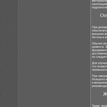
материала,
пропорции 
гидроизоля
Оп
При добав
обеспечит
внешних в
бетона и е
Обычно ре
цемента. Э
фундаменто
достижени
но следует
Для улучше
что позвол
превышать
При смеши
большого к
к механиче
рекоменда
Ж
Также, жид