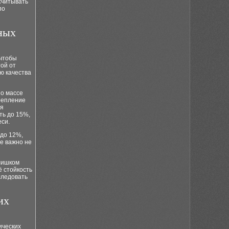
считывать
по
ных
 чтобы
ой от
ю качества
по массе
крепление
ля
ть до 15%,
еси.
 до 12%,
ае важно не
слишком
ё стойкость
следовать
их
ических