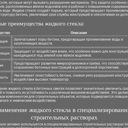
соли, которые могут вызывать разрушение материала. Эта защита особенно 
тов, расположенных вблизи водоемов или в районах с повышенным содержани
и воде. Жидкое стекло создаёт барьер, который предотвращает проникновен
структуру бетона, увеличивая срок службы конструкций и обеспечивая их долг
ые преимущества жидкого стекла:
ество
Описание
Запечатывает поры бетона, предотвращая проникновение воды и
ация
загрязняющих веществ.
Защищает от воздействия влаги, что особенно важно для конструкци
ляция
находящихся под землей или вблизи водоемов.
Предотвращает развитие микроорганизмов и грибка, что способству
ик
сохранению бетонных конструкций в долгосрочной перспективе.
Увеличивает огнестойкость бетона, снижая риск разрушения констру
кость
воздействии высоких температур.
ние жидкого стекла в бетонных смесях позволяет значительно увеличить ср
й и повысить их устойчивость к различным внешним воздействиям. Это делае
ым компонентом для строительных объектов, которые подвергаются повыш
 влаге и химическим воздействиям.
именение жидкого стекла в специализирован
строительных растворах
екло активно используется в специализированных строительных растворах б