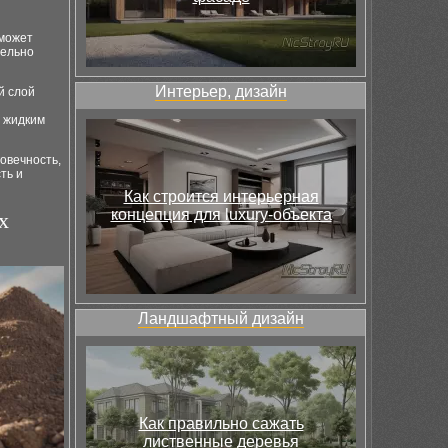
 может
тельно
Интерьер, дизайн
й слой
 жидким
овечность,
ть и
Как строится интерьерная
концепция для luxury-объекта
х
Ландшафтный дизайн
Как правильно сажать
лиственные деревья