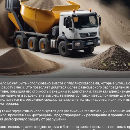
екло может быть использовано вместе с пластификаторами, которые улучша
и работу смеси. Это позволяет добиться более равномерного распределения
етоне, повышая его стойкость к внешним воздействиям, таким как агрессивны
ие нагрузки и воздействие высоких температур. Такой метод применим для б
пользуется в агрессивных средах, где важна не только гидроизоляция, но и в
 материала.
д также эффективно используется для увеличения герметизации бетонных ко
екло, проникая в микротрещины, предотвращает их расширение и проникнове
ая долгосрочную защиту от разрушений.
зом, использование жидкого стекла в бетонных смесях повышает не только п