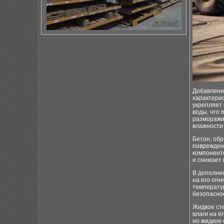
Добавлени
характерис
укрепляет 
воды, что
разморажи
влажности
Бетон, об
поврежден
компонент
и снижает
В дополне
на его огн
температу
безопасно
Жидкое ст
влаги на е
но жидкое 