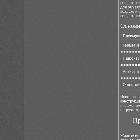
веществ и 
для объек
воздухе ил
веществ в 
Основн
Преимущ
Герметиз
Гидроизо
Антисепт
Огнестой
Использова
конструкци
незаменим
нагрузкам,
Пр
Жидкое ст