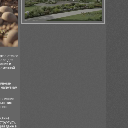
дкое стекло
иала для
вания и
еременной
пление
 нагрузкам
 влияние
высоких
я его
лияние
структуру,
ций даже в