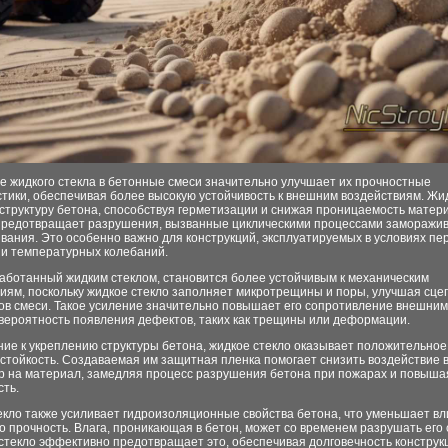
е жидкого стекла в бетонные смеси значительно улучшает их прочностные
тики, обеспечивая более высокую устойчивость к внешним воздействиям. Жи
структуру бетона, способствуя герметизации и снижая проницаемость матер
 предотвращает разрушения, вызванные циклическими процессами заморажи
вания. Это особенно важно для конструкций, эксплуатируемых в условиях п
 и температурных колебаний.
работанный жидким стеклом, становится более устойчивым к механическим
иям, поскольку жидкое стекло заполняет микротрещины и поры, улучшая сце
ов смеси. Такое усиление значительно повышает его сопротивление внешним
 вероятность появления дефектов, таких как трещины или деформации.
ние к укреплению структуры бетона, жидкое стекло оказывает положительное
естойкость. Создаваемая им защитная пленка помогает снизить воздействие 
р на материал, замедляя процесс разрушения бетона при пожарах и повыша
сть.
екло также усиливает гидроизоляционные свойства бетона, что уменьшает в
го прочность. Влага, проникающая в бетон, может со временем разрушать его 
стекло эффективно предотвращает это, обеспечивая долговечность конструк