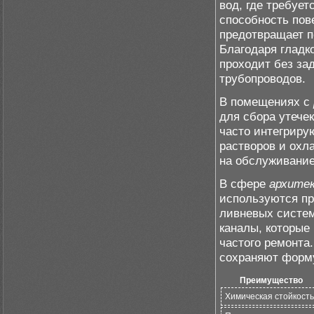
вод, где требуе
способность пов
предотвращает п
Благодаря гладк
проходит без зад
трубопроводов.
В помещениях с
для сбора утече
часто интегриру
растворов и охл
на обслуживание
В сфере
архите
используются пр
ливневых систем
каналы, которые
частого ремонта.
сохраняют форму
Преимущество
Химическая стойкость