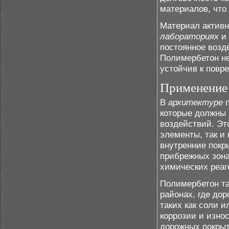
материалов, что
Материал активн
лабораториях
и 
постоянное возд
Полимербетон не
устойчив к повр
Применение 
В
архитектуре
п
которые должны 
воздействий. Эт
элементы, так и
внутренние покр
прибрежных зона
химических реаг
Полимербетон та
районах, где до
таких как соли 
коррозии и изно
дорожных покрыт