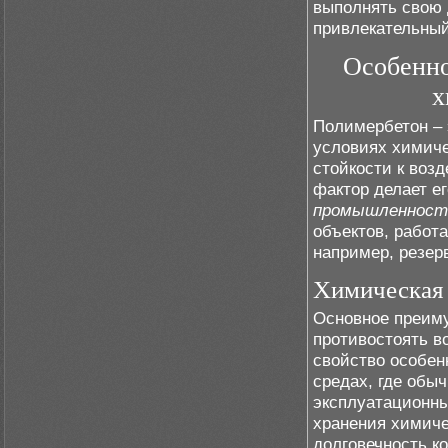
выполнять свою 
привлекательный
Особенно
х
Полимербетон – 
условиях химиче
стойкости к воз
фактор делает е
промышленност
объектов, работ
например, резер
Химическая 
Основное преиму
противостоять в
свойство особен
средах, где обы
эксплуатационны
хранения химиче
долговечность к