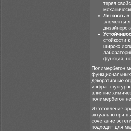
теряя свой
механически
Легкость в
элементы л
дизайнерск
Устойчивос
стойкости 
широко исп
лаборатори
функция, но
Полимербетон мо
функциональных 
декоративные о
инфраструктурных
влияние химичес
полимербетон не
Изготовление ар
актуально при 
сочетание эстет
подходит для ма