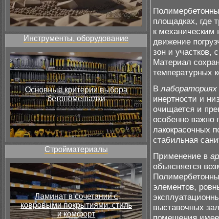
Полимербетонны
площадках, где 
к механическим 
Инструменты, оборудование
движение погруз
зон и участков,
Материал сохран
температурных к
В
лабораториях
Основные критерии выбора
инертности и низ
бетономешалки
очищается и пре
особенно важно 
лакокрасочных п
стабильная сани
Стройматериалы
Применение в
а
объясняется воз
Полимербетонны
элементов, ровн
Ламинат в сочетании с
эксплуатационны
ковровыми покрытиями: стиль
выставочных зал
и комфорт
помещения имеет