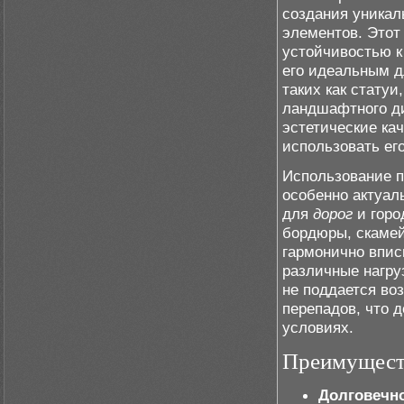
создания уникал
элементов. Этот
устойчивостью к
его идеальным д
таких как стату
ландшафтного ди
эстетические кач
использовать ег
Использование п
особенно актуал
для
дорог
и горо
бордюры, скамей
гармонично впис
различные нагру
не поддается во
перепадов, что 
условиях.
Преимущест
Долговечн