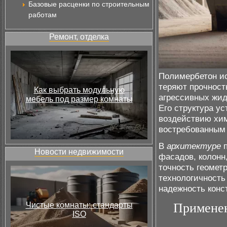
Базовые расценки по строительным
работам
Ремонт, отделка
Полимербетон ис
теряют прочност
Как выбрать модульную
агрессивных жи
мебель под размер комнаты
Его структура у
воздействию хим
востребованным
В
архитектуре
п
Новости недвижимости
фасадов, колонн
точность геомет
технологичность
надежность конс
Чистые комнаты: стандарты
Применен
ISO