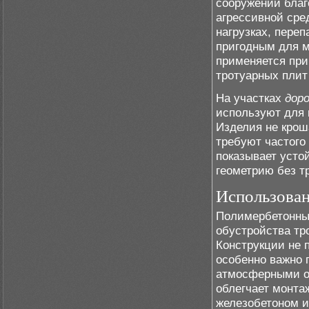
сооружений благ
агрессивной сре
нагрузках, переп
пригодным для м
применяется при
тротуарных плит
На участках
дор
используют для 
Изделия не крош
требуют частого
показывает усто
геометрию без т
Использован
Полимербетонны
обустройства тр
Конструкции не 
особенно важно 
атмосферными о
облегчает монта
железобетоном и