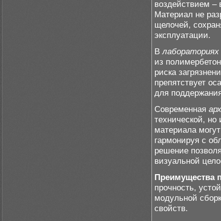
воздействием – 
Материал не раз
щелочей, сохран
эксплуатации.
В
лабораториях
из полимербетон
риска загрязнен
препятствует ос
для поддержания
Современная
ар
технической, но 
материала могут
гармонируя с о
решение позвол
визуальной цело
Преимущества п
прочность, устой
модульной сборк
свойств.