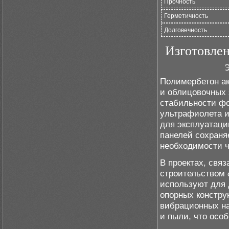
Прочность
Герметичность
Долговечность
Изготовле
Полимербетон ак
и облицовочных 
стабильности фо
ультрафиолета и
для эксплуатаци
панелей сохраняе
необходимости ч
В проектах, свя
строительством
используют для
опорных констру
вибрационных на
и пыли, что осо