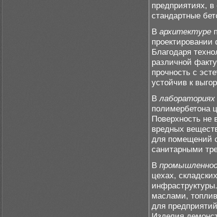
предприятиях, в
стандартные бет
В
архитектуре
п
проектировании 
Благодаря техно
различной факту
прочность с эст
устойчив к выго
В
лабораториях
полимербетона ц
Поверхность не 
вредных веществ
для помещений с
санитарными тр
В
промышленно
цехах, складски
инфраструктуры.
маслами, топлив
для предприяти
Изделия демонст