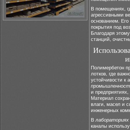
В помещениях, 
агрессивными в
основанием. Его
покрытия под во
Благодаря этому
станций, очистн
Использова
и
Полимербетон п
лотков, где важ
устойчивости к 
промышленност
и предприятиях,
Материал сохран
влаги, масел и 
инженерных ком
В
лабораториях
каналы использу