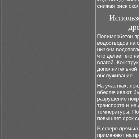
снижая риск ско
Использ
др
Полимербетон пр
водоотводов на 
низким водопогл
что делает его 
влагой. Констру
дополнительной 
обслуживание.
На участках, пр
обеспечивают бы
разрушение покр
транспорта и не
температуры. По
повышает срок с
В сфере
промыш
применяют на п