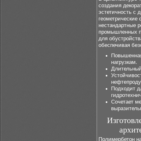
создания декор
эстетичность с 
геометрические 
нестандартные р
промышленных п
для обустройств
обеспечивая без
Повышенная
нагрузкам.
Длительный
Устойчивос
нефтепроду
Подходит д
гидротехнич
Сочетает м
выразитель
Изготовл
архит
Полимербетон на