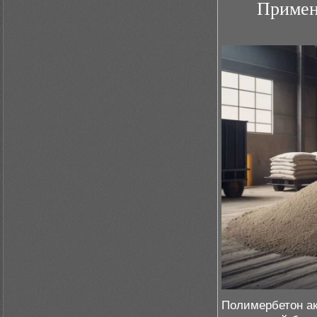
Примен
Полимербетон ак