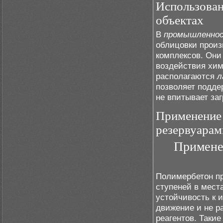
Использован
объектах
В
промышленно
облицовки произ
комплексов. Они
воздействия хим
располагаются
л
позволяет подде
не впитывает заг
Применение 
резервуарам
Примене
Полимербетон п
ступеней в места
устойчивость к 
движение и не р
реагентов. Таки