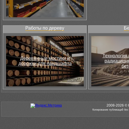
Работы по дереву
Бе
Технология 
Деревянные мостики и
радиацион
дорожки для ландшафта
бет
2008-2026 © 
Копирование публикаций без