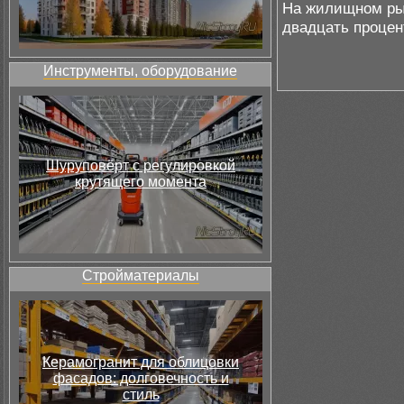
На жилищном ры
двадцать процен
Инструменты, оборудование
Шуруповёрт с регулировкой
крутящего момента
Стройматериалы
Керамогранит для облицовки
фасадов: долговечность и
стиль