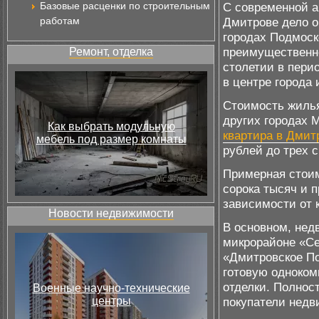
Базовые расценки по строительным
С современной а
работам
Дмитрове дело об
городах Подмоск
преимущественн
Ремонт, отделка
столетии в пери
в центре города 
Стоимость жилья
других городах 
Как выбрать модульную
квартира в Дмит
мебель под размер комнаты
рублей до трех 
Примерная стоим
сорока тысяч и 
зависимости от 
Новости недвижимости
В основном, нед
микрорайоне «Се
«Дмитровское По
готовую одноком
отделки. Полнос
Военные научно-технические
центры
покупатели недв