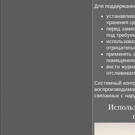
Для поддержания
устанавлив
хранения ц
перед замес
под требуе
использова
отрицатель
применять 
помещениях
вести журн
отслеживать
Системный контр
воспроизводимос
связанных с нар
Использ