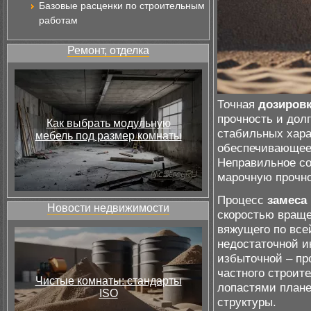
Базовые расценки по строительным
работам
Ремонт, отделка
Точная
дозиров
прочность и дол
Как выбрать модульную
стабильных хара
мебель под размер комнаты
обеспечивающее 
Неправильное со
марочную прочно
Процесс
замеса
Новости недвижимости
скоростью враще
вяжущего по все
недостаточной и
избыточной – пр
частного строит
Чистые комнаты: стандарты
лопастями плане
ISO
структуры.