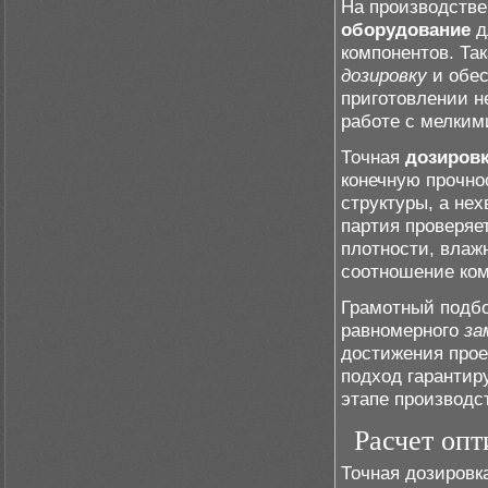
На производстве
оборудование
д
компонентов. Та
дозировку
и обес
приготовлении н
работе с мелким
Точная
дозиров
конечную прочно
структуры, а не
партия проверяе
плотности, влаж
соотношение ком
Грамотный подбо
равномерного
за
достижения прое
подход гарантир
этапе производс
Расчет оп
Точная дозировк