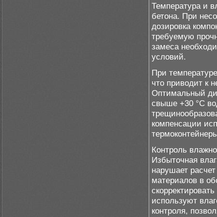
Температура и в
бетона. При нес
дозировка компо
требуемую прочн
замеса необходи
условий.
При температуре
что приводит к 
Оптимальный диа
свыше +30 °C во
трещинообразова
компенсации исп
термоконтейнеры
Контроль влажно
Избыточная влаг
нарушает расчет
материалов в об
скорректировать
используют влаг
контроля, позво