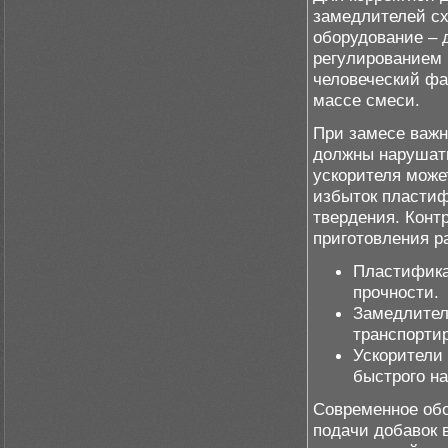
замедлителей сх
оборудование – 
регулированием 
человеческий фа
массе смеси.
При замесе важн
должны нарушать
ускорителя може
избыток пластиф
твердения. Конт
приготовления ра
Пластифика
прочности.
Замедлител
транспортир
Ускорители
быстрого на
Современное обо
подачи добавок 