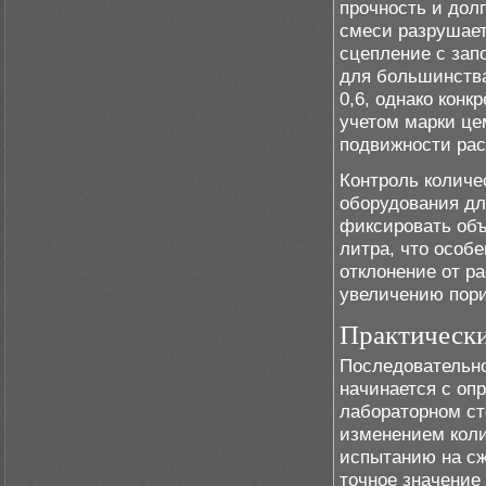
прочность и дол
смеси разрушает
сцепление с зап
для большинства
0,6, однако кон
учетом марки це
подвижности рас
Контроль количе
оборудования дл
фиксировать объ
литра, что особ
отклонение от р
увеличению пори
Практически
Последовательно
начинается с оп
лабораторном ст
изменением коли
испытанию на сжа
точное значение