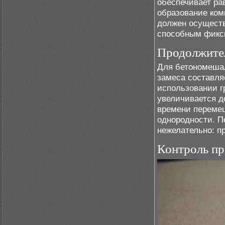
обеспечивает ра
образование ком
должен осущест
способным фикс
Продолжител
Для бетономешал
замеса составля
использовании г
увеличивается д
времени перемеш
однородности. П
нежелательно: п
Контроль пр