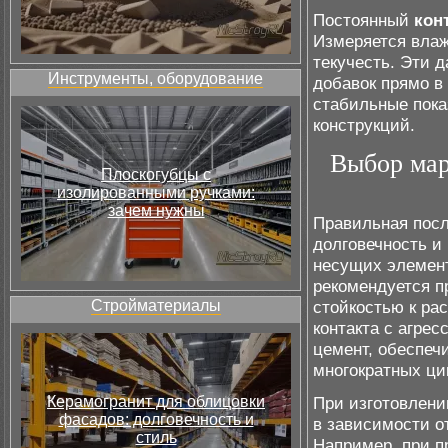
Постоянный
кон
Измеряется влаж
текучесть. Эти 
Инструменты, оборудование
добавок прямо в
стабильные пока
конструкций.
Выбор мар
Плоскогубцы с
изолированными ручками:
зачем нужны
Правильная посл
долговечность и
несущих элемент
рекомендуется п
Стройматериалы
стойкостью к ра
контакта с агре
цемент, обеспеч
многократных ци
Керамогранит для облицовки
При изготовлени
фасадов: долговечность и
в зависимости о
стиль
Например, при п