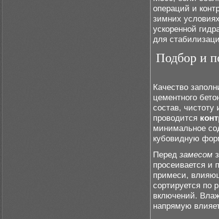
операций и конт
зимних условиях
ускоренной гидр
для стабилизаци
Подбор и п
Качество заполн
цементного бето
состав, чистоту 
проводится
конт
минимальное сод
кубовидную форм
Перед
замесом
з
просеивается и 
примеси, влияю
сортируется по 
включений. Влаж
напрямую влияе