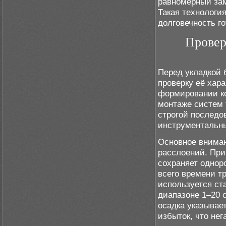
равномерный зам
Такая технологи
долговечность г
Провер
Перед укладкой 
проверку её хар
формировании ко
монтаже систем
строгой последо
инструментальны
Основное вниман
расслоений. При
сохраняет однор
всего времени т
используется ст
диапазоне 1–20 
осадка указывае
избыток, что нег