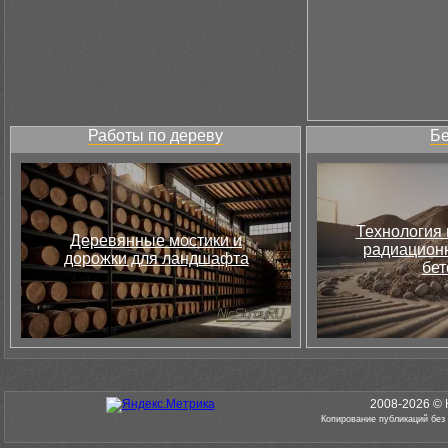
Работы по дереву
Бе
Технология 
Деревянные мостики и
радиацион
дорожки для ландшафта
бет
2008-2026 © 
Копирование публикаций без