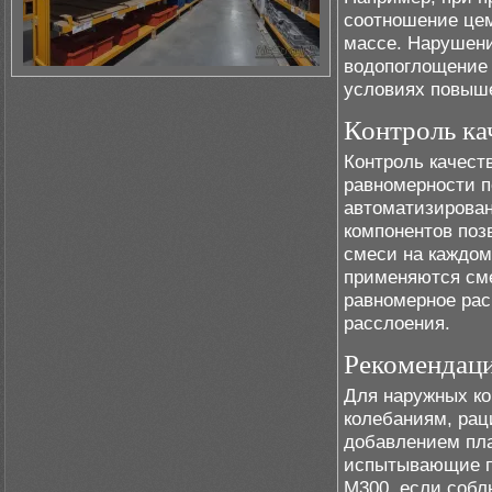
соотношение цем
массе. Нарушени
водопоглощение 
условиях повыш
Контроль ка
Контроль качест
равномерности п
автоматизирован
компонентов поз
смеси на каждом
применяются см
равномерное ра
расслоения.
Рекомендац
Для наружных к
колебаниям, рац
добавлением пла
испытывающие п
М300, если собл