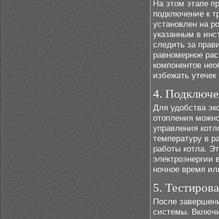
На этом этапе п
подключение к т
установлен на р
указанным в инс
следить за прав
равномерное рас
компонентов нео
избежать утечек
4. Подключе
Для удобства эк
отопления можно
управления котл
температуру в р
работы котла. Э
электроэнергии в
ночное время ил
5. Тестиров
После завершени
системы. Включи