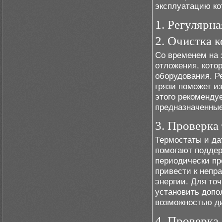
эксплуатацию ко
1. Регулярн
2. Очистка к
Со временем на 
отложения, кото
оборудования. Ре
грязи поможет и
этого рекоменду
предназначенные
3. Проверка
Термостаты и да
помогают поддер
периодически про
привести к непр
энергии. Для то
установить допо
возможностью ди
4. Проверка