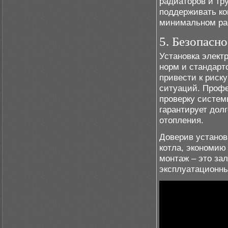
радиаторов и тр
поддерживать к
минимальном рас
5. Безопасн
Установка элект
норм и стандарт
привести к риск
ситуаций. Профе
проверку систем
гарантирует дол
отопления.
Доверив установ
котла, экономию
монтаж – это за
эксплуатационны