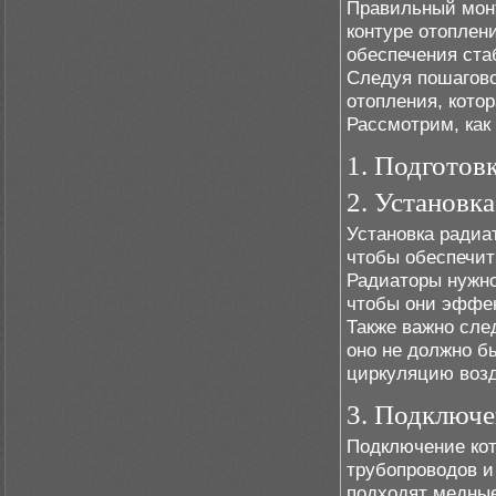
Правильный монт
контуре отоплени
обеспечения ста
Следуя пошагово
отопления, кото
Рассмотрим, как
1. Подготовк
2. Установк
Установка радиа
чтобы обеспечит
Радиаторы нужно
чтобы они эффек
Также важно сле
оно не должно б
циркуляцию возд
3. Подключе
Подключение кот
трубопроводов и
подходят медные