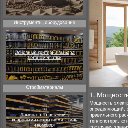
Инструменты, оборудование
Основные критерии выбора
бетономешалки
Стройматериалы
1. Мощность
Мощность электр
определяющий, с
правильного рас
Ламинат в сочетании с
ковровыми покрытиями: стиль
теплопотери, ко
и комфорт
состояния здани