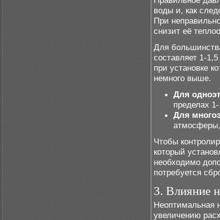
Правильное давл
воды и, как сле
При неправильно
снизит её теплоо
Для большинства
составляет 1-1,
при установке к
немного выше.
Для одноэ
пределах 1
Для много
атмосферы,
Чтобы контролир
который установ
необходимо допо
потребуется сбр
3. Влияние н
Неоптимальная н
увеличению расх