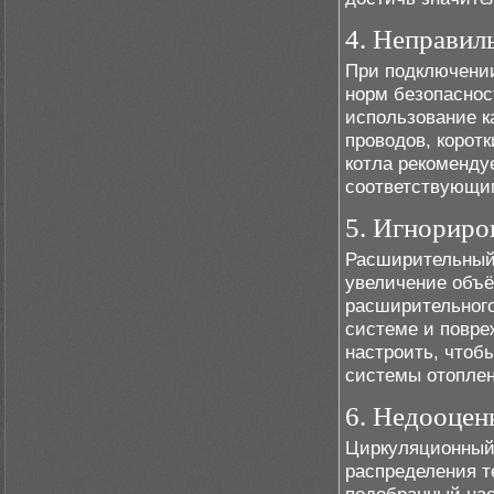
4. Неправил
При подключении
норм безопаснос
использование к
проводов, корот
котла рекоменду
соответствующим
5. Игнориро
Расширительный 
увеличение объё
расширительного
системе и повре
настроить, чтоб
системы отоплен
6. Недооцен
Циркуляционный 
распределения т