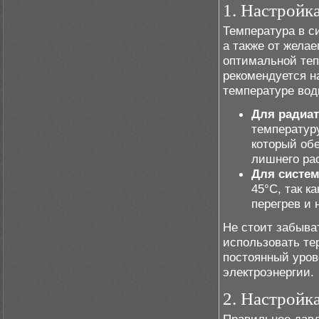
1. Настройк
Температура в с
а также от жела
оптимальной теп
рекомендуется н
температуре вод
Для радиат
температуру
который об
лишнего ра
Для систем
45°C, так к
перегрев и
Не стоит забыва
использовать те
постоянный уров
электроэнергии.
2. Настройк