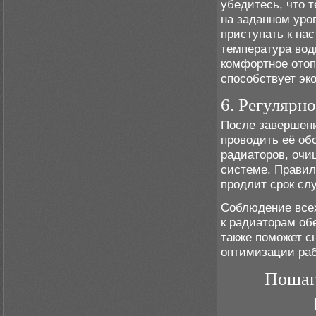
убедитесь, что 
на заданном уро
приступать к на
температура вод
комфортное отопл
способствует эк
6. Регулярн
После завершени
проводить её об
радиаторов, очи
системе. Правил
продлит срок сл
Соблюдение всех
к радиаторам об
также поможет с
оптимизации раб
Пошаг