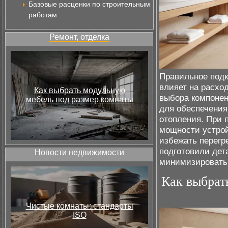
Базовые расценки по строительным
работам
Ремонт, отделка
Правильное подк
влияет на расхо
Как выбрать модульную
выбора компонен
мебель под размер комнаты
для обеспечения
отопления. При 
мощности устрой
избежать перегр
подготовили дет
Новости недвижимости
минимизировать 
Как выбрат
Чистые комнаты: стандарты
ISO