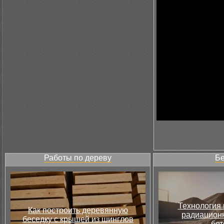
Работы по дереву
Бе
Технология 
Как построить деревянную
радиацион
беседку с крышей из шинглов
бет