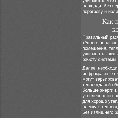
учитывать, что 
площади, без пер
перегреву и изл
Как 
к
Правильный расч
тёплого пола зав
помещения, тепл
учитывать кажды
работу системы 
Далее, необходи
инфракрасные пл
могут варьироват
теплоотдачей об
больше энергии.
утепленности по
для хорошо утеп
пленку с теплоо
без излишнего р