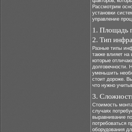
факторов, котор
Рассмотрим осно
установки систе
управление проц
1. Площадь
2. Тип инфр
Разные типы инф
также влияет на
которые отличаю
долговечности. 
уменьшить необх
стоит дороже. В
что нужно учиты
3. Сложност
Стоимость монта
случаях потребу
выравнивание по
потребоваться п
оборудования дл