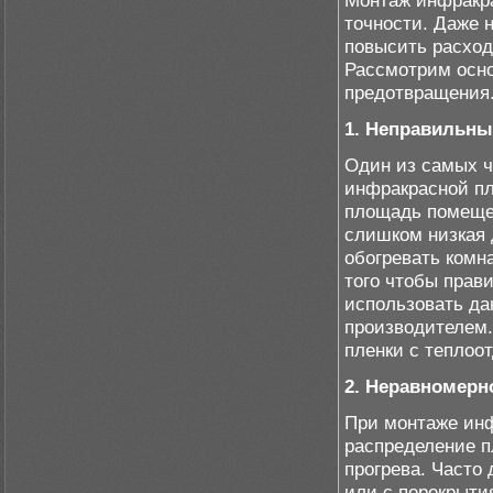
Монтаж инфракра
точности. Даже 
повысить расход
Рассмотрим осно
предотвращения
1. Неправильн
Один из самых ч
инфракрасной пл
площадь помещен
слишком низкая 
обогревать комн
того чтобы прав
использовать да
производителем
пленки с теплоот
2. Неравномерн
При монтаже инф
распределение п
прогрева. Часто
или с перекрыти