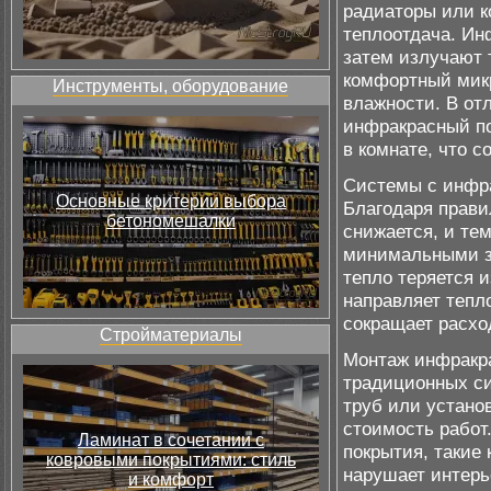
радиаторы или к
теплоотдача. Ин
затем излучают 
комфортный микр
Инструменты, оборудование
влажности. В от
инфракрасный по
в комнате, что 
Системы с инфра
Основные критерии выбора
Благодаря прави
бетономешалки
снижается, и те
минимальными за
тепло теряется 
направляет тепл
сокращает расхо
Стройматериалы
Монтаж инфракра
традиционных си
труб или устано
стоимость работ
Ламинат в сочетании с
покрытия, такие 
ковровыми покрытиями: стиль
нарушает интерь
и комфорт