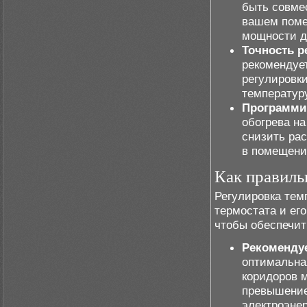
быть совме
вашем поме
мощности д
Точность р
рекомендуе
регулировки
температуру
Программи
обогрева н
снизить ра
в помещени
Как правиль
Регулировка тем
термостата и его
чтобы обеспечит
Рекомендуе
оптимальная
коридоров м
превышение
электроэне