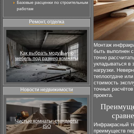
Базовые расценки по строительным
работам
Ремонт, отделка
Монтаж инфракра
быть выполнен с
Как выбрать модульную
точно рассчитат
мебель под размер комнаты
укладываться в 
нагрузки. Невер
теплоотдаче или
стоимость экспл
точных расчётов
Новости недвижимости
проекта.
Преимуще
сравн
Чистые комнаты: стандарты
Инфракрасный тё
ISO
преимуществ пер