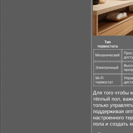
Тип
термостата
Прос
Механический
дост
Высо
Электронный
прог
Wi-Fi
Упра
термостат
дист
Для того чтобы
тёплый пол, важ
только управлят
поддерживая оп
настроенного те
пола и создать 