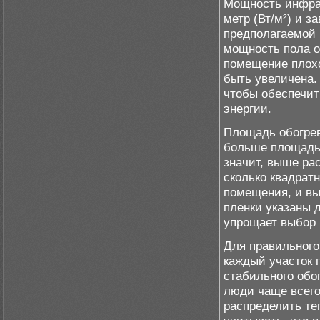
Мощность инфрак
метр (Вт/м²) и з
предполагаемой 
мощность пола о
помещение плохо
быть увеличена.
чтобы обеспечит
энергии.
Площадь обогрев
больше площадь,
значит, выше ра
сколько квадрат
помещения, и вы
пленки указаны 
упрощает выбор 
Для правильного
каждый участок 
стабильного обог
люди чаще всего
распределить те