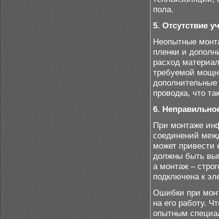
пола.
5. Отсутствие у
Неопытные монта
пленки и дополн
расход материал
требуемой мощно
дополнительные 
проводка, что т
6. Неправильно
При монтаже инф
соединений межд
может привести 
должны быть вып
а монтаж – стро
подключена к эл
Ошибки при монт
на его работу. Ч
опытным специал