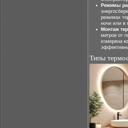
Режимы ра
энергосбер
режимах тер
ночи или в 
Монтаж тер
метров от п
измерена к
эффективн
Типы термос