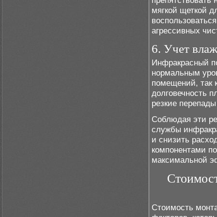
препятствовать 
мягкой щеткой д
воспользоваться
агрессивных чис
6. Учет вла
Инфракрасный п
нормальным уров
помещений, так 
долговечность п
резкие перепады
Соблюдая эти ре
службы инфракра
и снизить расхо
компонентами по
максимальной э
Стоимост
Стоимость монта