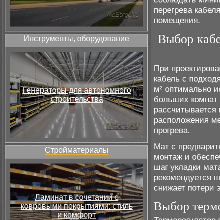
перегрева кабел
помещения.
Выбор кабе
Инструменты, оборудование
При проектирова
кабель с подход
м² оптимально и
Генераторы для автономного
больших комнат д
строительства
рассчитывается
расположения м
прогрева.
Мат с предварит
Стройматериалы
монтаж и обеспе
шаг укладки мат
рекомендуется ша
снижает потери 
Ламинат в сочетании с
Выбор терм
ковровыми покрытиями: стиль
и комфорт