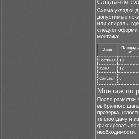
Создание сх
Схема укладки д
допустимые пока
или спираль, гд
следует оформит
монтажа:
Площадь
Зона
м²
Гостиная
18
Кухня
12
Санузел
6
Монтаж по р
После разметки 
выбранного шага
проверка целост
теплоотдачу и и
фиксировать по 
необходимости.