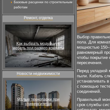
Базовые расценки по строительным
работам
Ремонт, отделка
Выбор правильно
пола. Для комна
Как выбрать модульную
мощностью 150–1
мебель под размер комнаты
равномерный про
чтобы покрытие 
пересечения.
Перед укладкой 
Новости недвижимости
пыли. Кабель сл
устанавливать в 
с помощью тесте
соединений.
Правильный монт
Малые технопарки при
университетах
срок службы сис
соблюдать миним