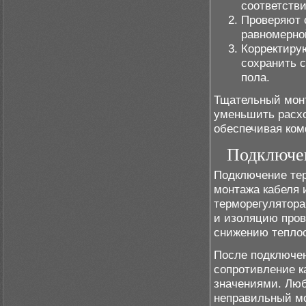
соответстви
Проверяют 
равномерно
Корректиру
сохранить 
пола.
Тщательный монт
уменьшить расхо
обеспечивая ком
Подключен
Подключение тер
монтажа кабеля 
терморегулятора
и изоляцию пров
снижению теплоо
После подключен
сопротивление к
значениями. Люб
неправильный мо