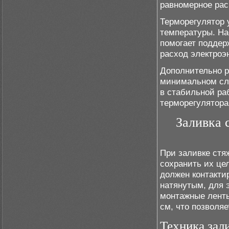
равномерное рас
Терморегулятор 
температуры. На
помогает поддер
расход электроэ
Дополнительно р
минимальном сло
в стабильной раб
терморегулятора
Заливка 
При заливке стя
сохранить их це
должен контакти
натянутым, для 
монтажные ленты
см, что позволяе
Техника зал