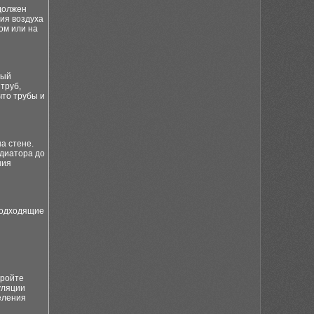
должен
ия воздуха
ом или на
ный
труб,
что трубы и
а стене.
адиатора до
ния
 подходящие
кройте
уляции
еления