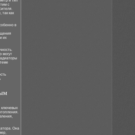
метр и тип
тим с
сителя.
 так как
собенно в
ещения
и их
чность.
о могут
 радиаторы
стеме
ость
ь
вым
о ключевых
отопления.
вления,
иатора. Она
мер,