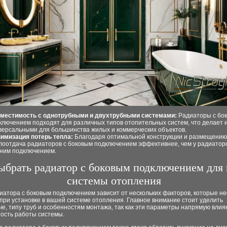
местимость с однотрубными и двухтрубными системами:
Радиаторы с бо
ключением подходят для различных типов отопительных систем, что делает 
версальными для большинства жилых и коммерческих объектов.
имизация потерь тепла:
Благодаря оптимальной конструкции и размещению 
лоотдача радиаторов с боковым подключением эффективнее, чем у радиаторо
ним подключением.
ыбрать радиатор с боковым подключением для
системы отопления
иатора с боковым подключением зависит от нескольких факторов, которые н
при установке в вашей системе отопления. Главное внимание стоит уделить
е, типу труб и особенностям монтажа, так как эти параметры напрямую влия
ость работы системы.