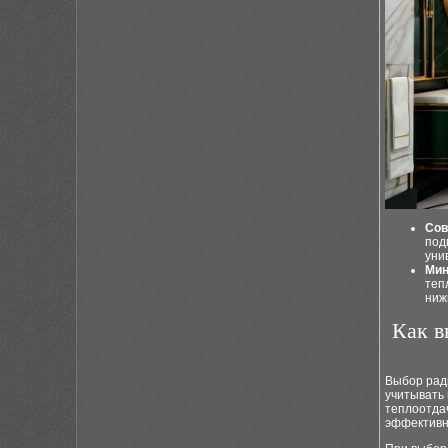
Сов
под
уни
Мин
теп
ниж
Как в
Выбор рад
учитывать 
теплоотдач
эффективн