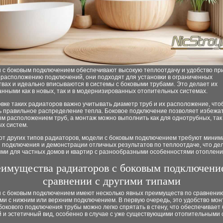
 с боковым подключением обеспечивают высокую теплоотдачу и удобство пр
 расположению подключений, они подходят для установки в ограниченных
вах и идеально вписываются в системы с боковыми трубами. Это делает их
нными как в новых, так и в модернизированных отопительных системах.
вке таких радиаторов важно учитывать диаметр труб и их расположение, что
ь правильное распределение тепла. Боковое подключение позволяет избежа
м расположением труб, а монтаж можно выполнить как для однотрубных, так
х систем.
 от других типов радиаторов, модели с боковым подключением требуют мини
 подключения и демонстрации отличных результатов по теплоотдаче, что де
ми для частных домов и квартир с разнообразными особенностями отоплени
имущества радиаторов с боковым подключени
сравнении с другими типами
 с боковым подключением имеют несколько явных преимуществ по сравнению
и с нижним или верхним подключением. В первую очередь, это удобство мон
бокового подключения трубы можно легко спрятать в стену, что обеспечивает
 и эстетичный вид, особенно в случае с уже существующими отопительными 