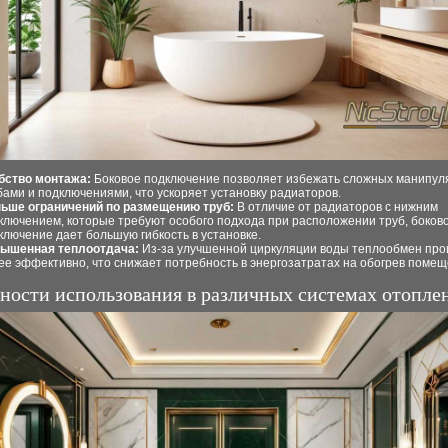
бство монтажа:
Боковое подключение позволяет избежать сложных манипул
бами и подключениями, что ускоряет установку радиаторов.
ьше ограничений по размещению труб:
В отличие от радиаторов с нижним
ключением, которые требуют особого подхода при расположении труб, боков
ключение дает большую гибкость в установке.
ышенная теплоотдача:
Из-за улучшенной циркуляции воды теплообмен про
ее эффективно, что снижает потребность в энергозатратах на обогрев помещ
ности использования в различных системах отопле