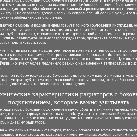
е радиатора с боковым подключением также стоит обратить внимание на диа
рые будут использоваться при подключении. Трубопровод должен быть совмес
ием радиатора, чтобы обеспечить стабильный и равномерный поток теплоно
бы трубы не создавали дополнительных сопротивлений для циркуляции воды,
 снизить эффективность отопления.
диатора с боковым подключением требует точного соблюдения инструкций, о
ниях с уже установленными системами отопления. Убедитесь, что места для
ия труб заранее подготовлены и что нет препятствий для нормального разм
 Если вы планируете замену старого радиатора, проверяйте состояние труб 
сть с новым устройством.
те, что тип материала радиатора также влияет на его теплоотдачу и долгове
ые радиаторы, например, быстрее нагреваются и передают больше тепла, н
е устойчивы к воздействию агрессивных веществ в теплоносителе. Чугунные
ойчивы, но имеют более медленную реакцию на изменения температуры в си
.
азом, при выборе радиатора с боковым подключением важно учитывать мощн
, параметры труб, тип материала и особенности установки, чтобы обеспечит
ое и долговечное отопление вашего помещения.
хнические характеристики радиаторов с боко
подключением, которые важно учитывать
е радиатора с боковым подключением важно обратить внимание на нескольк
тик, которые напрямую влияют на его работу и соответствие вашей системе 
 параметров особое внимание стоит уделить теплоотдаче, материалу изгото
руб и дизайну радиатора.
ча
– это один из главных факторов, который определяет эффективность рад
 мощности радиатора, его материала и конструктивных особенностей. Напри