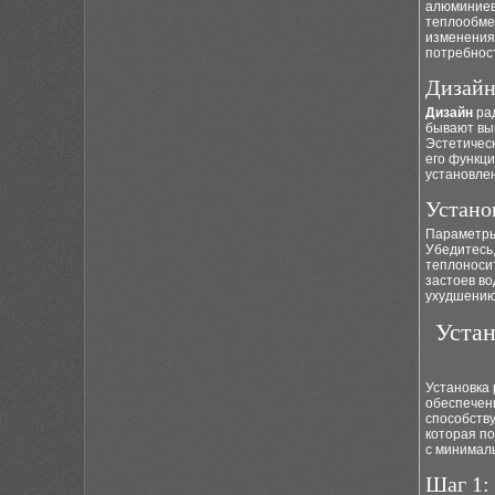
алюминиев
теплообме
изменения
потребнос
Дизайн
Дизайн
рад
бывают вы
Эстетическ
его функц
установлен
Устано
Параметры 
Убедитесь,
теплоноси
застоев во
ухудшению
Устан
Установка 
обеспечен
способству
которая п
с минимал
Шаг 1: