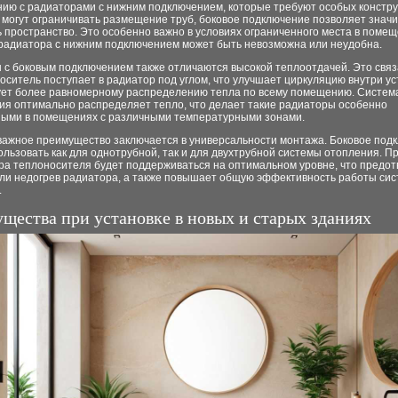
нию с радиаторами с нижним подключением, которые требуют особых констр
 могут ограничивать размещение труб, боковое подключение позволяет знач
 пространство. Это особенно важно в условиях ограниченного места в помещ
 радиатора с нижним подключением может быть невозможна или неудобна.
с боковым подключением также отличаются высокой теплоотдачей. Это связа
оситель поступает в радиатор под углом, что улучшает циркуляцию внутри ус
ует более равномерному распределению тепла по всему помещению. Система
ия оптимально распределяет тепло, что делает такие радиаторы особенно
ыми в помещениях с различными температурными зонами.
важное преимущество заключается в универсальности монтажа. Боковое под
льзовать как для однотрубной, так и для двухтрубной системы отопления. П
ра теплоносителя будет поддерживаться на оптимальном уровне, что предо
или недогрев радиатора, а также повышает общую эффективность работы си
.
щества при установке в новых и старых зданиях