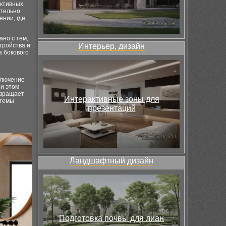
уктивных
ительно
ении, где
но с тем,
тройства и
Интерьер, дизайн
 бокового
ключение
ри этом
твращает
Интерактивные зоны для
стемы
презентаций
Ландшафтный дизайн
Подготовка почвы для лиан