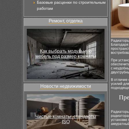
Базовые расценки по строительным
работам
Ремонт, отделка
Радиаторы
Благодаря
пространст
Как выбрать модульную
востребова
мебель под размер комнаты
При устано
обеспечит
с неудобны
двухтрубны
В отличие
усилий для
Новости недвижимости
подходящи
Пре
Радиаторы
радиаторам
Чистые комнаты: стандарты
установке 
ISO
аккуратный