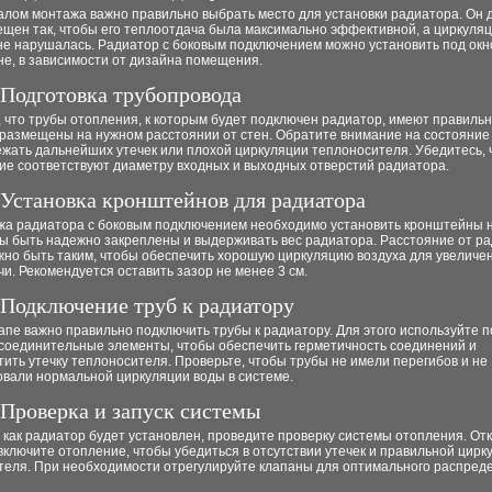
алом монтажа важно правильно выбрать место для установки радиатора. Он 
щен так, чтобы его теплоотдача была максимально эффективной, а циркуляц
не нарушалась. Радиатор с боковым подключением можно установить под окн
не, в зависимости от дизайна помещения.
 Подготовка трубопровода
 что трубы отопления, к которым будет подключен радиатор, имеют правиль
размещены на нужном расстоянии от стен. Обратите внимание на состояние 
жать дальнейших утечек или плохой циркуляции теплоносителя. Убедитесь, 
ие соответствуют диаметру входных и выходных отверстий радиатора.
 Установка кронштейнов для радиатора
жа радиатора с боковым подключением необходимо установить кронштейны н
ы быть надежно закреплены и выдерживать вес радиатора. Расстояние от р
жно быть таким, чтобы обеспечить хорошую циркуляцию воздуха для увеличе
и. Рекомендуется оставить зазор не менее 3 см.
 Подключение труб к радиатору
апе важно правильно подключить трубы к радиатору. Для этого используйте
 соединительные элементы, чтобы обеспечить герметичность соединений и
ить утечку теплоносителя. Проверьте, чтобы трубы не имели перегибов и не
овали нормальной циркуляции воды в системе.
 Проверка и запуск системы
 как радиатор будет установлен, проведите проверку системы отопления. От
включите отопление, чтобы убедиться в отсутствии утечек и правильной цирк
теля. При необходимости отрегулируйте клапаны для оптимального распред