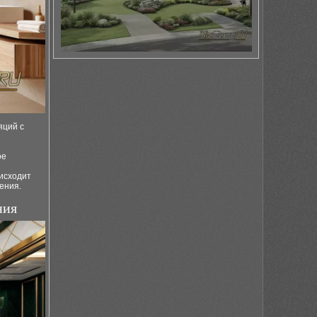
яций с
ое
исходит
ения.
ния