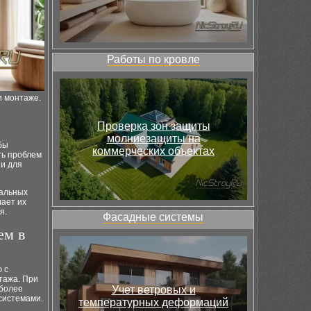
Работы по кровле
и монтаже.
Проверка зон защиты
молниезащиты на
бы
коммерческих объектах
ть проблем
 и для
мальных
лает их
я.
Фасадные системы
ем в
 с
тажа. При
 более
Учет ветровых и
системами.
температурных деформаций