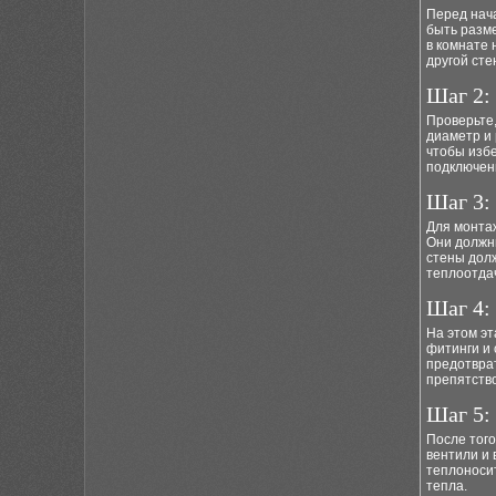
Перед нач
быть разме
в комнате 
другой сте
Шаг 2:
Проверьте,
диаметр и 
чтобы избе
подключен
Шаг 3:
Для монта
Они должн
стены дол
теплоотдач
Шаг 4:
На этом эт
фитинги и
предотврат
препятств
Шаг 5:
После того
вентили и 
теплоноси
тепла.