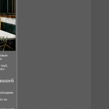
ковым
их
труб,
в с
 вашей
еобходимо
ют на