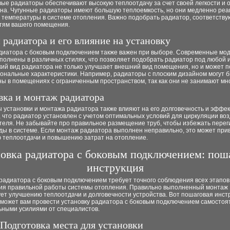
ые радиаторы обеспечивают высокую теплоотдачу за счет своей легкости и 
на. Чугунные радиаторы имеют большую теплоемкость, но они медленно реа
 температуры в системе отопления. Важно подобрать радиатор, соответств
тям вашего помещения.
 радиатора и его влияние на установку
иатора с боковым подключением также важен при выборе. Современные мо
полнены в различных стилях, что позволяет подобрать радиатор под любой 
ий вид радиатора не только улучшает внешний вид помещения, но и может п
иональные характеристики. Например, радиаторы с плоским дизайном могут 
ы в помещениях с ограниченным пространством, так как они не занимают мно
вка и монтаж радиатора
установки и монтажа радиатора также влияют на его долговечность и эффек
 что радиатор установлен с учетом оптимальных условий для циркуляции воз
теля. Не забывайте про правильное размещение труб, чтобы избежать перег
ды в системе. Если монтаж радиатора выполнен неправильно, это может прив
 теплоотдачи и повышению затрат на отопление.
овка радиатора с боковым подключением: пош
инструкция
радиатора с боковым подключением требует точного соблюдения всех этапов
ия правильной работы системы отопления. Правильно выполненный монтаж
ет улучшению теплоотдачи и долговечности устройства. Вот пошаговая инст
оможет вам провести установку радиатора с боковым подключением самостоя
ьными усилиями от специалистов.
 Подготовка места для установки