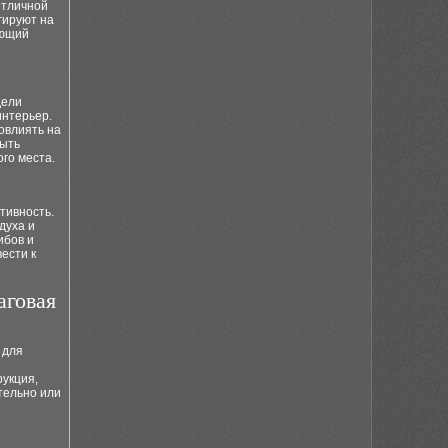
отличной
гируют на
ующий
дели
интерьер.
овлиять на
быть
го места.
тивность.
духа и
ибов и
ести к
аговая
 для
рукция,
тельно или