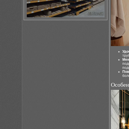
Удо
тру
Мен
под
под
Пов
бол
Особен