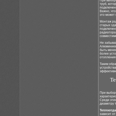
При выбор
труб, кото
подключен
Важно, что
это может
Монтаж ра
старых зда
подключен
радиатора.
совместимо
Не забывай
Алюминиев
быть мене
более уст
отопления
Таким обр
устройства
эффективн
Те
При выбор
характерис
Среди этих
диаметру т
Теплоотда
зависит от