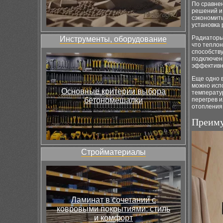
По сравне
решений и
сэкономить
установка
Радиаторы 
Инструменты, оборудование
что теплон
способств
подключен
эффективн
Еще одно 
можно испо
Основные критерии выбора
температу
бетономешалки
перегрев 
отопления
Преиму
Стройматериалы
Ламинат в сочетании с
ковровыми покрытиями: стиль
и комфорт