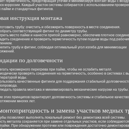
ет герметичность, предотвращая утечки и минимизируя контакт воды с возду
иск коррозии. Каждый участок системы собирается с использованием провер
 пайки и стандартных фитингов.
вая инструкция монтажа
готовить трубу: очистить и обезжирить поверхность в месте соединения.
обрать соответствующий фитинг по диаметру трубы.
греть место пайки и нанести припой равномерно, обеспечив плотное соедине
адить соединение и проверить герметичность путем подачи воды под рабочи
лением.
репить трубу и фитинг, соблюдая оптимальный угол изгиба для минимизации
ряжений.
ндации по долговечности
егать чрезмерного перегрева при пайке, чтобы не ослабить металл.
иодически проверять соединения на герметичность, особенно в системах с в
пературой воды.
ользовать качественные фитинги для поддержания стабильной долговечност
бопровода.
людать правила монтажа и минимизировать механические нагрузки на трубы.
 этих принципов гарантирует долговечность системы и стабильное качество
отяжении многих лет.
монтопригодность и замена участков медных т
убы позволяют выполнять локальный ремонт без демонтажа всей системы.
ость металла сохраняется при замене отдельных участков, если соблюдаютс
 пайки. При обнаружении протечки или повреждения достаточно демонтиров