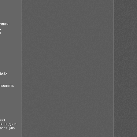
инги.
.
я
аках
ыполнять
ает
ва воды и
изоляцию