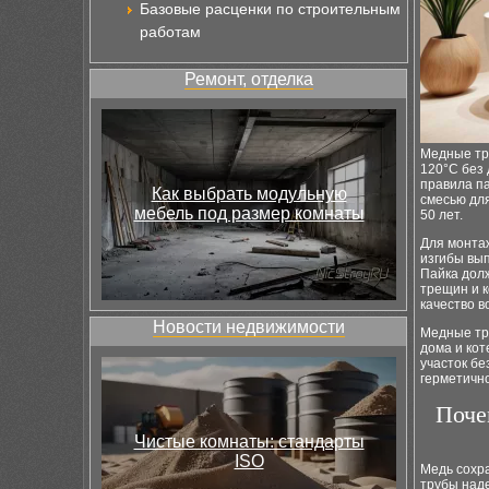
Базовые расценки по строительным
работам
Ремонт, отделка
Медные тр
120°C без
правила па
Как выбрать модульную
смесью для
мебель под размер комнаты
50 лет.
Для монтаж
изгибы вы
Пайка дол
трещин и 
качество в
Новости недвижимости
Медные тр
дома и ко
участок бе
герметично
Поче
Чистые комнаты: стандарты
ISO
Медь сохр
трубы над