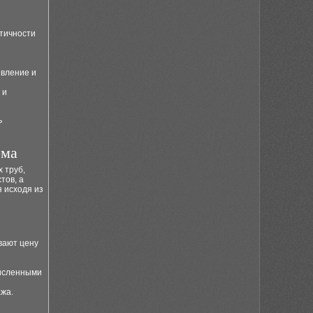
етичности
ивление и
 и
ь
ома
 труб,
тов, а
 исходя из
вают цену
численными
жа.