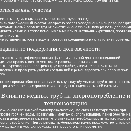
 сегмент и заменить его новым участком с использованием фитингов.
огия замены участка
екрыть подачу воды и слить остатки из трубопровода.
лить поврежденный участок, аккуратно распаяв соединения или разобрав фит
готовить новый сегмент трубы: очистить и обезжирить поверхности для пайки
динить новый участок с помощью пайки или качественных фитингов, проверя
метичность.
ле установки включить воду и проверить соединения на отсутствие протечек.
ндации по поддержанию долговечности
ользовать сертифицированные фитинги и припой для всех соединений.
дить за правильностью монтажа и равномерностью пайки.
егать чрезмерного перегрева труб при пайке, чтобы не ослабить металл.
иодически проверять участки соединений и ремонтировать при первых призн
оса.
е этих правил обеспечивает длительную службу медных труб и позволяет в
тро и безопасно, сохраняя качество воды и надежность всей системы.
Влияние медных труб на энергопотребление и
теплоизоляцию
убы обладают высокой теплопроводностью, что снижает потери тепла при
ировке горячей воды. Правильный монтаж с использованием пайки обеспечив
сть и долговечность системы, что уменьшает необходимость частого подогре
нергопотребление. При установке трубопровода важно предусмотреть тепло
 участках и в местах прохождения через стены и перекрытия.