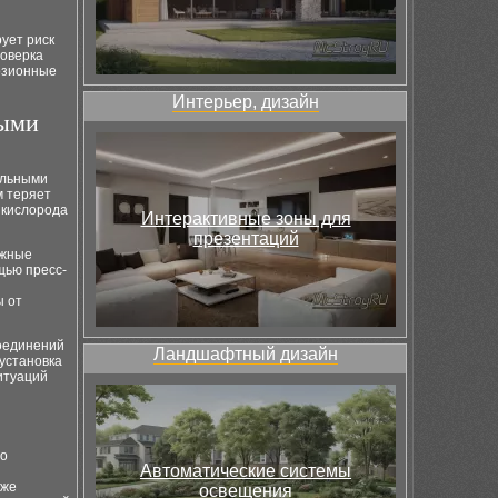
ует риск
роверка
озионные
Интерьер, дизайн
ными
альными
м теряет
м кислорода
Интерактивные зоны для
презентаций
ежные
щью пресс-
ы от
соединений
Ландшафтный дизайн
 установка
итуаций
то
Автоматические системы
аже
освещения