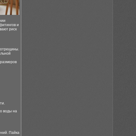
нии
фитингов и
вают риск
ротрещины.
альной
 размеров
ти.
о воды на
ений. Пайка