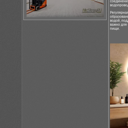
соединени
водопрово
Регулярная
образован
водой, по
важно для 
пищи.