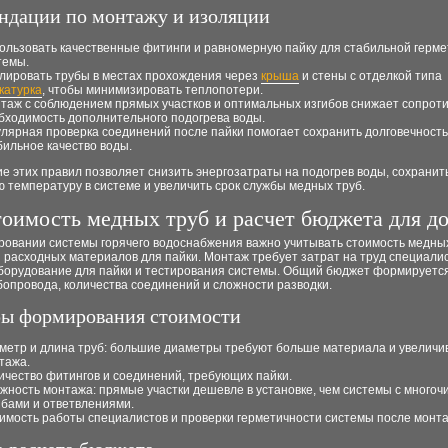
ндации по монтажу и изоляции
ользовать качественные фитинги и равномерную пайку для стабильной герм
темы.
лировать трубы в местах прохождения через
крыша
и стены с отделкой типа
катурка
, чтобы минимизировать теплопотери.
таж с соблюдением прямых участков и оптимальных изгибов снижает сопрот
бходимость дополнительного подогрева воды.
улярная проверка соединений после пайки помогает сохранить долговечность
бильное качество воды.
 этих правил позволяет снизить энергозатраты на подогрев воды, сохранит
 температуру в системе и увеличить срок службы медных труб.
оимость медных труб и расчет бюджета для д
ровании системы горячего водоснабжения важно учитывать стоимость медных
 расходных материалов для пайки. Монтаж требует затрат на труд специалис
оборудование для пайки и тестирования системы. Общий бюджет формируется
опровода, количества соединений и сложности разводки.
ы формирования стоимости
метр и длина труб: большие диаметры требуют больше материала и увеличи
тажа.
ичество фитингов и соединений, требующих пайки.
жность монтажа: прямые участки дешевле в установке, чем системы с много
ибами и ответвлениями.
имость работы специалистов и проверки герметичности системы после монта