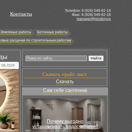
Телефон: 8 (
926
) 549-82-18
Контакты
Факс: 8 (926) 549-82-18
manager@nicstroy.ru
Земляные работы
Бетонные работы
овые расценки по строительным работам
оды
7.06.2026
Скачать прайс лист
Скачать
Сам себе сантехник
Почему выгодно
устанавливать водосчетчики?