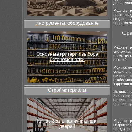
деформаци
Медные тру
протечек д
соединени
Инструменты, оборудование
повреждени
Сра
Медные тр
системами
Основные критерии выбора
герметично
бетономешалки
и солей.
Монтаж мед
соединения
фитингов 
стабильно
коррозии и
Стройматериалы
Использов
и не влияе
фитингов 
при эксплу
Как выбрать наличники для
Медные тру
сохраняет 
дверей
предотвра