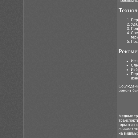
проблемный
Технол
Пер
Уда
Под
Сое
гер
Пос
Рекоме
Исп
Сле
Изб
Пер
изн
Соблюдени
ремонт быс
Медные тр
транспорт
герметично
снижает э
на видимых