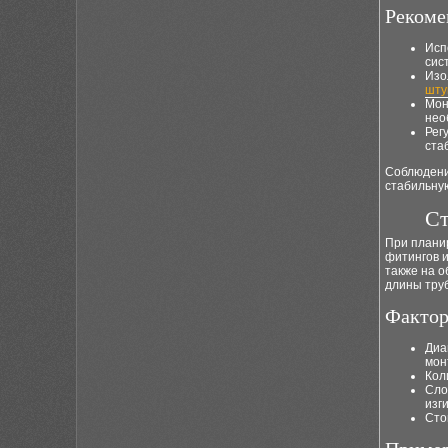
Рекоме
Исп
сис
Изо
шту
Мон
нео
Рег
ста
Соблюдение
стабильную
Ст
При плани
фитингов и
также на 
длины труб
Фактор
Диа
мон
Кол
Сло
изг
Сто