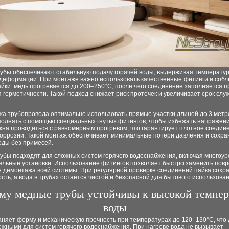
убы обеспечивают стабильную подачу горячей воды, выдерживая температу
 деформации. При монтаже важно использовать качественные фитинги и соб
йки: медь прогревается до 200–250°C, после чего соединение заполняется 
 герметичности. Такой подход снижает риск протечек и увеличивает срок слу
а трубопровода оптимально использовать прямые участки длиной до 3 метро
полнять с помощью специальных гнутых фитингов, чтобы избежать напряжен
жна проводиться с равномерным прогревом, что гарантирует плотное соедин
коррозии. Такой монтаж обеспечивает минимальные потери давления и сохра
оды без примесей.
убы подходят для сложных систем горячего водоснабжения, включая многоу
тельные установки. Использование фитингов позволяет быстро заменить по
з демонтажа всей системы. При регулярной проверке соединений пайка сохр
сть, а вода в трубах остается чистой и безопасной для бытового использован
му медные трубы устойчивы к высокой темпер
воды
аняет форму и механическую прочность при температурах до 120–130°C, что
ежными для систем горячего водоснабжения. При нагреве вода не вызывает