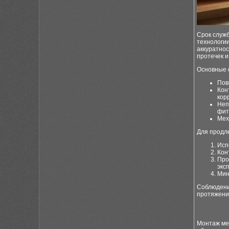
Срок служ
технологии
аккуратно
протечек и
Основные 
Пов
Кон
кор
Неп
фит
Мех
Для продл
Исп
Кон
Про
экс
Мин
Соблюдение
протяжени
Монтаж ме