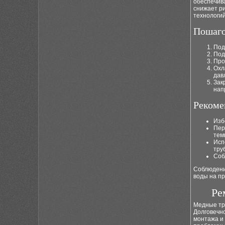
обеспечива
снижает р
технологий
Пошаго
Под
Под
Про
Охл
дав
Зак
нап
Рекоме
Изб
Пер
тем
Исп
тру
Соб
Соблюдение
воды на пр
Ре
Медные тр
Долговечн
монтажа и