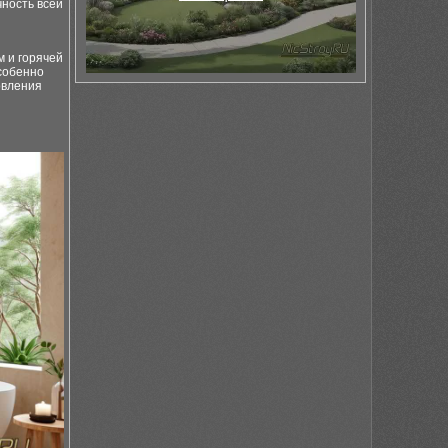
ность всей
 и горячей
собенно
овления