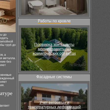
Работы по кровле
ры до
людать
припойной
Проверка зон защиты
жбы труб до
молниезащиты на
коммерческих объектах
в, а
ия металла.
ение без
няет
ровневые
Фасадные системы
врежденный
аняет
ия.
атуре
Учет ветровых и
 делает
температурных деформаций