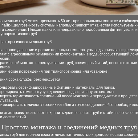
бы медных труб может превышать 50 лет при правильном монтаже и соблюде
 пайки. Долговечность системы напрямую зависит от качества используемых 
сти соединений. Плохая пайка или неправильно подобранный фитинг увеличи
 ускоряют износ труб.
факторы износа медных труб:
ышенное давление и резкие перепады температуры воды, вызывающие мик
такт с агрессивными химическими компонентами в воде, способствующий лок
розии.
равильный монтаж: перекручивание труб, чрезмерный изгиб, несоответствие
ингов.
анические повреждения при транспортировке или установке.
ения срока службы рекомендуется:
ользовать сертифицированные фитинги и материалы для пайки.
тролировать температуру и давление воды при запуске системы.
верять герметичность соединений после монтажа и периодически в процессе
плуатации.
имизировать количество резких изгибов и точек соединения без необходимос
 этих правил позволяет сохранить долговечность труб и стабильное качеств
и десятилетий.
Простота монтажа и соединений медных труб
дных труб для горячей воды отличается точностью и долговечностью соедин