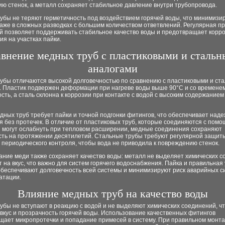
ю стенок, а металл сохраняет стабильное давление внутри трубопровода.
бы не теряют герметичность под воздействием горячей воды, что минимизир
аже в сложных разводках с большим количеством ответвлений. Регулярная п
й позволяет поддерживать стабильное качество воды и предотвращает корр
я на участках пайки.
внение медных труб с пластиковыми и сталь
аналогами
убы отличаются высокой долговечностью по сравнению с пластиковыми и ст
. Пластик подвержен деформации при нагреве воды выше 90°C и со времене
сть, а сталь склонна к коррозии при контакте с водой с высоким содержание
ных труб требует пайки и точной подгонки фитингов, что обеспечивает над
 без протечек. В отличие от пластиковых труб, которые соединяются с помо
и могут ослабнуть при тепловом расширении, медные соединения сохраняют
сть на протяжении десятилетий. Стальные трубы требуют регулярной защит
 периодического контроля, чтобы вода не приводила к повреждению стенок.
ание меди также сохраняет качество воды: металл не выделяет химических 
т на вкус, что важно для систем горячего водоснабжения. Пайка и правильная
обеспечивают долговечность всей системы и минимизируют риск аварийных с
атации.
Влияние медных труб на качество воды
бы не вступают в реакцию с водой и не выделяют химических соединений, ч
вкус и прозрачность горячей воды. Использование качественных фитингов
щает микропротечки и попадание примесей в систему. При правильном монт