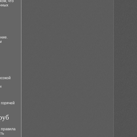
хом, что
енных
ние.
м
ысокой
и
 горячей
руб
я правила
ать