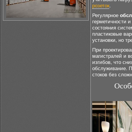
розеток
.
Регулярное
обсл
герметичности и 
состояния сист
пластиковые ва
установки, но т
При проектирова
магистралей и в
изгибов, что сн
обслуживание. П
стоков без слож
Особ