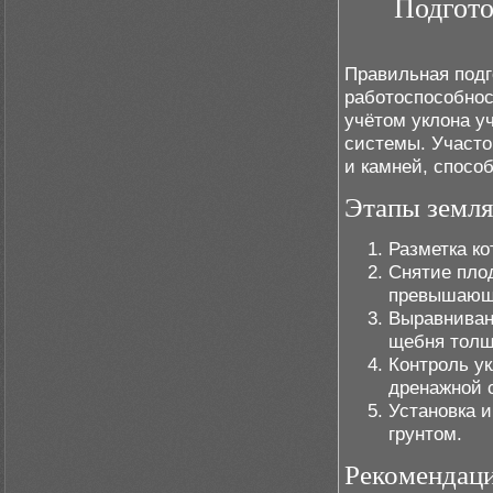
Подгото
Правильная подг
работоспособнос
учётом уклона у
системы. Участо
и камней, спосо
Этапы земл
Разметка ко
Снятие плод
превышающу
Выравниван
щебня толщ
Контроль у
дренажной 
Установка и
грунтом.
Рекомендац