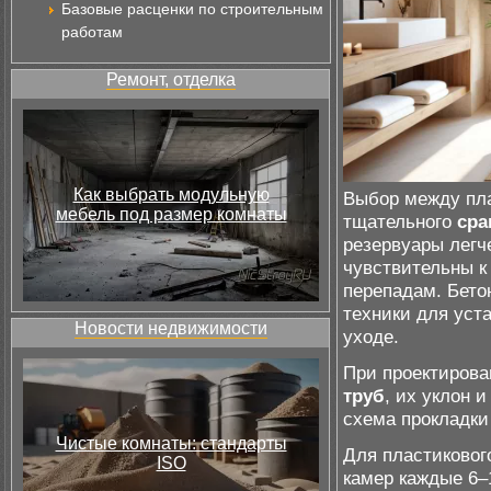
Базовые расценки по строительным
работам
Ремонт, отделка
Как выбрать модульную
Выбор между пла
мебель под размер комнаты
тщательного
сра
резервуары легч
чувствительны 
перепадам. Бето
техники для уст
Новости недвижимости
уходе.
При проектирова
труб
, их уклон 
схема прокладки
Чистые комнаты: стандарты
Для пластиковог
ISO
камер каждые 6–