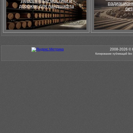
Деревянные мостики и
радиацион
дорожки для ландшафта
бет
2008-2026 © 
Копирование публикаций без