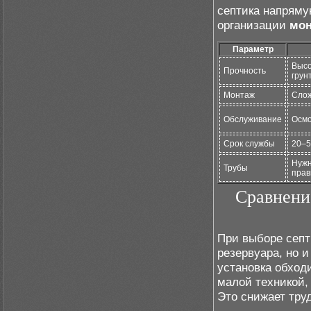
септика напряму
организации
мон
Параметр
Высо
Прочность
грун
Монтаж
Слож
Обслуживание
Осмо
Срок службы
20–5
Нужн
Трубы
прав
Сравнени
При выборе септ
резервуара, но 
установка обход
малой техникой,
Это снижает тру