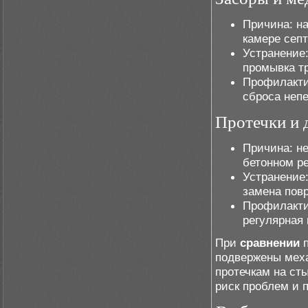
Причина: н
камере септ
Устранение:
промывка т
Профилакти
сброса неп
Протечки и 
Причина: н
бетонном р
Устранение:
замена пов
Профилакти
регулярная 
При
сравнении
п
подвержены мех
протечкам на ст
риск проблем и 