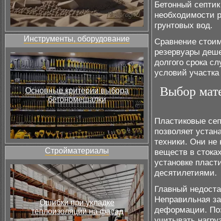
Бетонный септик
необходимости р
грунтовых вод.
Инструменты, оборудование
Сравнение стоим
резервуары деше
долгого срока с
условий участка
Выбор мат
Основные критерии выбора
бетономешалки
Пластиковые сеп
позволяет устан
техники. Они не
Стройматериалы
веществ в стока
установке пласт
десятилетиями.
Главный недоста
Неправильная за
Ошибки при укладке
деформации. Поэ
теплоизоляции на фасад
учитывать нагру