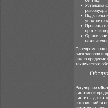
септику.
Установка 
резервуара 
Подключени
уплотнител
Проверка г
протечки пе
Организаци
накопительн
Своевременная п
риск засоров и 
важно предусмот
технического об
Обслуж
Регулярное
обсл
системы и предо
чистить, достат
накопившийся ос
осмотра стыков,