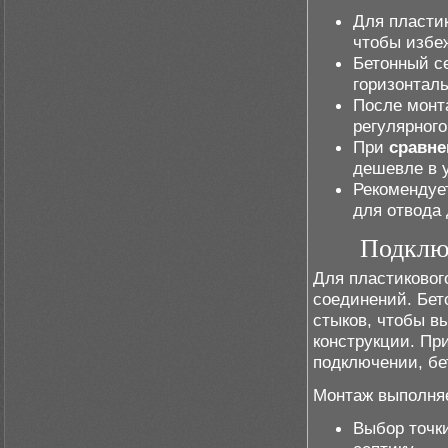
Для пластик
чтобы избе
Бетонный се
горизонтал
После монт
регулярног
При
сравне
дешевле в у
Рекомендуе
для отвода
Подключ
Для пластиковог
соединений. Бет
стыков, чтобы в
конструкции. Пр
подключении, бе
Монтаж выполняе
Выбор точки