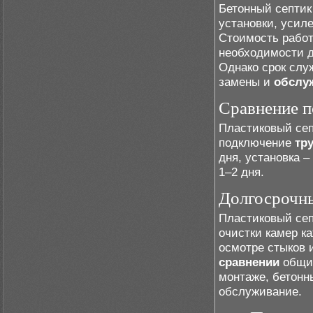
Бетонный септик
установки, усил
Стоимость работ
необходимости д
Однако срок слу
замены и
обслу
Сравнение п
Пластиковый септ
подключение
тр
дня, установка 
1–2 дня.
Долгосрочны
Пластиковый сеп
очистки камер к
осмотре стыков и
сравнении
общих
монтаже, бетонн
обслуживание.