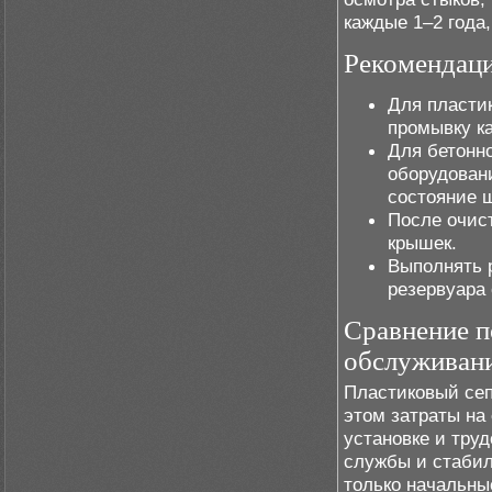
каждые 1–2 года
Рекомендаци
Для пластик
промывку к
Для бетонн
оборудован
состояние 
После очис
крышек.
Выполнять р
резервуара 
Сравнение п
обслуживан
Пластиковый сеп
этом затраты на
установке и труд
службы и стаби
только начальны