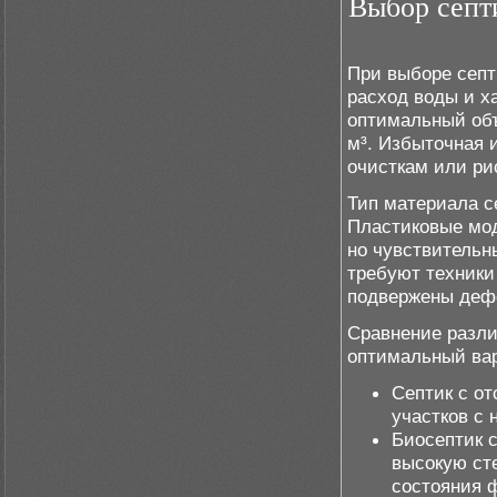
Выбор септ
При выборе септ
расход воды и х
оптимальный объ
м³. Избыточная 
очисткам или ри
Тип материала с
Пластиковые мод
но чувствительн
требуют техники
подвержены деф
Сравнение разли
оптимальный вар
Септик с от
участков с 
Биосептик 
высокую сте
состояния ф