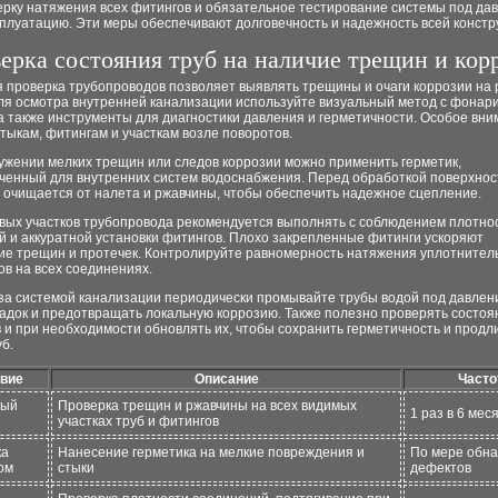
ерку натяжения всех фитингов и обязательное тестирование системы под да
сплуатацию. Эти меры обеспечивают долговечность и надежность всей констр
ерка состояния труб на наличие трещин и кор
я проверка трубопроводов позволяет выявлять трещины и очаги коррозии на
Для осмотра внутренней канализации используйте визуальный метод с фонар
а также инструменты для диагностики давления и герметичности. Особое вн
тыкам, фитингам и участкам возле поворотов.
ужении мелких трещин или следов коррозии можно применить герметик,
ченный для внутренних систем водоснабжения. Перед обработкой поверхнос
 очищается от налета и ржавчины, чтобы обеспечить надежное сцепление.
вых участков трубопровода рекомендуется выполнять с соблюдением плотно
й и аккуратной установки фитингов. Плохо закрепленные фитинги ускоряют
ие трещин и протечек. Контролируйте равномерность натяжения уплотнител
ов на всех соединениях.
 за системой канализации периодически промывайте трубы водой под давлен
адок и предотвращать локальную коррозию. Также полезно проверять состоя
 и при необходимости обновлять их, чтобы сохранить герметичность и продли
б.
вие
Описание
Часто
ный
Проверка трещин и ржавчины на всех видимых
1 раз в 6 мес
участках труб и фитингов
ка
Нанесение герметика на мелкие повреждения и
По мере обн
ом
стыки
дефектов