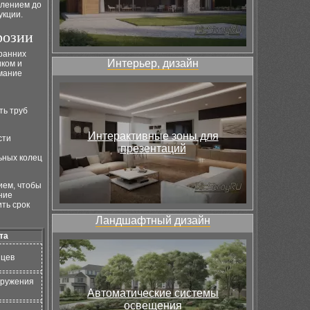
влением до
укции.
розии
 ранних
Интерьер, дизайн
иком и
имание
ть труб
Интерактивные зоны для
сти
презентаций
ьных колец
ием, чтобы
ние
ть срок
Ландшафтный дизайн
та
яцев
аружения
Автоматические системы
освещения