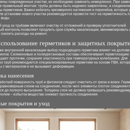
лены поврежденные участки, их необходимо заменить немедленно. При заме
е правильный монтаж: трубы должны быть надежно закреплены, а соединен
 герметиком. Важно избегать чрезмерного натяжения и перегибов, которые 
ле установки нового участка рекомендуется провести тест на герметичность 
 воды.
 уход за трубами включает очистку от отложений и проверку уплотнителей.
ый контроль позволяет продлить срок службы канализации, минимизировать
 снизить расходы на ремонт.
спользование герметиков и защитных покрыт
же внутренней канализации выбор подходящего герметика влияет на долгове
тингов. Силиконовые и полиуретановые составы обеспечивают герметизацию 
щают протечки, сохраняя эластичность при температурных колебаниях. Для
ых труб рекомендуются специализированные герметики на основе ПВХ, кото
ы с материалом и не вызывают деформации.
ка нанесения
боткой поверхность труб и фитингов следует очистить от грязи и влаги. Герм
 равномерным слоем на соединение, после чего элементы плотно соединяютс
ся до полного высыхания. Толщина слоя не должна превышать рекомендуем
телем – избыток вещества снижает прочность соединения.
ые покрытия и уход