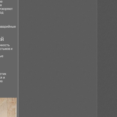
не
ия
ускоряют
под
 аварийные
ий
чность
стыков и
рые
етик
я и
ую