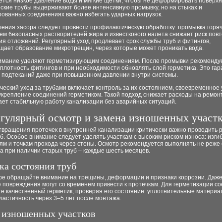
тся низкое давление воды и мягкие щетки, чтобы не деформировать поверхн
ские трубы выдерживают более интенсивную промывку, но на стыках и
рованных соединениях важно избегать ударных нагрузок.
ения засора следует провести профилактическую обработку: промывка горяч
ем безопасных растворителей жира и известкового налета снижает риск пов
я отложений. Регулярный уход продлевает срок службы труб и фитингов,
щает образование микротрещин, через которые может проникать вода.
имание уделяют герметизирующим соединениям. После промывки рекоменду
плотность фитингов и при необходимости обновлять слой герметика. Это га
е подтеканий даже при повышенном давлении внутри системы.
еский уход за трубами включает контроль за их состоянием, своевременное
укрепление соединений герметиком. Такой подход снижает расходы на ремон
ает стабильную работу канализации без аварийных ситуаций.
егулярный осмотр и замена изношенных участ
твращения протечек в внутренней канализации критически важно проводить 
б. Особое внимание следует уделять участкам с высоким риском износа: изги
ям и точкам прохода через стены. Осмотр рекомендуется выполнять не реже
, а при наличии старых труб – каждые шесть месяцев.
ка состояния труб
ре обращайте внимание на трещины, деформации и признаки коррозии. Даж
 повреждения могут со временем привести к протечкам. Для герметизации с
те качественный герметик, проверяя его состояние: уплотнительные матери
ластичность через 3–5 лет после монтажа.
 изношенных участков