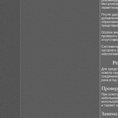
рекомендуе
Металличе
герметизи
После удал
добавлени
образовани
предотвра
Особое вн
проверять 
отсутстви
Систематич
засоров и 
обеспечив
Р
Для предо
осмотр тру
соединени
раза в год
Провер
При осмот
небольшие
используй
и теряют э
Замена