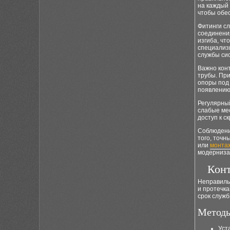
на каждый 
чтобы обес
Фитинги сл
соединени
изгиба, чт
специализи
службы си
Важно кон
трубы. При
опоры под 
появлению
Регулярный
слабые ме
доступ к с
Соблюдение
того, точ
или
монта
модерниза
Конт
Неправиль
и протечка
срок служб
Методы
Уст