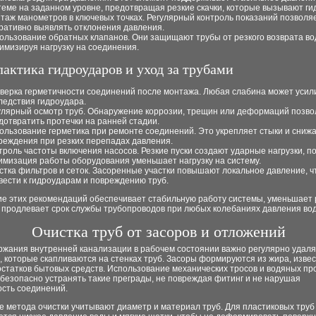
теме на заданном уровне, предотвращая резкие скачки, которые вызывают ги
таж манометров в ключевых точках. Регулярный контроль показаний позволя
ративно выявлять отклонения давления.
ользование обратных клапанов. Они защищают трубы от резкого возврата во
имизируя нагрузку на соединения.
актика гидроударов и уход за трубами
верка герметичности соединений после монтажа. Любая слабина может усил
ледствия гидроудара.
улярный осмотр труб. Обнаружение коррозии, трещин или деформаций позво
дотвратить протечки на ранней стадии.
ользование герметика при ремонте соединений. Это укрепляет стыки и снижа
реждения при резких перепадах давления.
троль частоты включения насосов. Резкие пуски создают ударные нагрузки, п
имизация работы оборудования уменьшает нагрузку на систему.
стка фильтров и сеток. Засоренные участки повышают локальное давление, ч
вести к гидроударам и повреждению труб.
е этих рекомендаций обеспечивает стабильную работу системы, уменьшает 
и продлевает срок службы трубопроводов при любых колебаниях давления во
Очистка труб от засоров и отложений
ржания внутренней канализации в рабочем состоянии важно регулярно удаля
 которые скапливаются на стенках труб. Засоры формируются из жира, изве
остатков бытовых средств. Использование механических тросов и водяных п
безопасно устранять такие преграды, не повреждая фитинг и не нарушая
ость соединений.
 метода очистки учитывают диаметр и материал труб. Для пластиковых труб