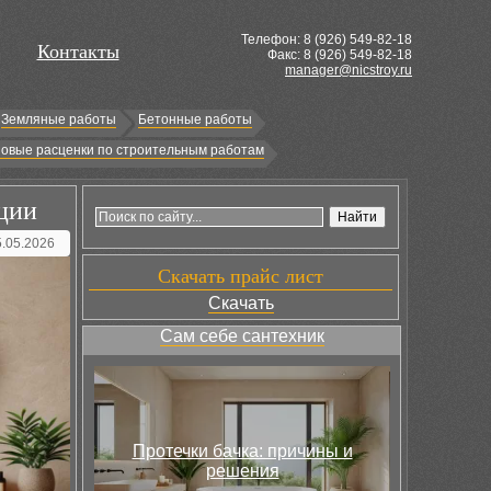
Телефон: 8 (
926
) 549-82-18
Контакты
Факс: 8 (926) 549-82-18
manager@nicstroy.ru
Земляные работы
Бетонные работы
овые расценки по строительным работам
ации
5.05.2026
Скачать прайс лист
Скачать
Сам себе сантехник
Протечки бачка: причины и
решения