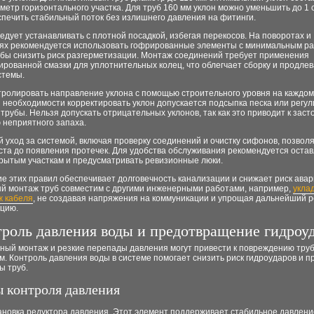
метр горизонтального участка. Для труб 160 мм уклон можно уменьшить до 1 
печить стабильный поток без излишнего давления на фитинги.
едует устанавливать с плотной посадкой, избегая перекосов. На поворотах и
ях рекомендуется использовать гофрированные элементы с минимальным р
обы снизить риск разгерметизации. Монтаж соединений требует применения
рованной смазки для уплотнительных колец, что облегчает сборку и продлев
стемы.
тролировать направление уклона с помощью строительного уровня на каждом
 необходимости корректировать уклон допускается подсыпка песка или регу
трубы. Нельзя допускать отрицательных уклонов, так как это приводит к заст
 неприятного запаха.
 уход за системой, включая проверку соединений и очистку сифонов, позвол
ста до появления протечек. Для удобства обслуживания рекомендуется остав
крытым участкам и предусматривать ревизионные люки.
 этих правил обеспечивает долговечность канализации и снижает риск авар
ный монтаж труб совместим с другими инженерными работами, например,
укла
ж кабеля
, не создавая напряжения на коммуникации и упрощая дальнейший 
цию.
роль давления воды и предотвращение гидроу
ный монтаж и резкие перепады давления могут привести к повреждению тру
м. Контроль давления воды в системе помогает снизить риск гидроударов и п
ы труб.
 контроля давления
ановка редуктора давления. Этот элемент поддерживает стабильное давлени