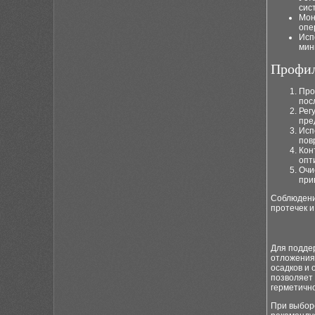
сис
Мон
опе
Исп
мин
Профил
Про
пос
Рег
пре
Исп
пов
Кон
опт
Очи
при
Соблюдени
протечек 
Для подде
отложения,
осадков и 
позволяет 
герметичн
При выборе