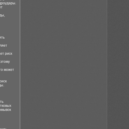
дроудары.
ет
ды,
ить
ляет
ет риск
оэтому
то может
риск
ды.
ть
стковых
ромывок