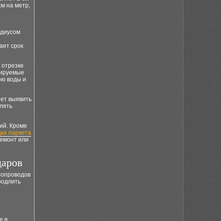
см на метр,
адиусом
ает срок
 отрезке
лируемые
ою воды и
яет выявить
лять
ий. Кроме
дка паркета
ремонт или
даров
бопроводов
родлить
е в