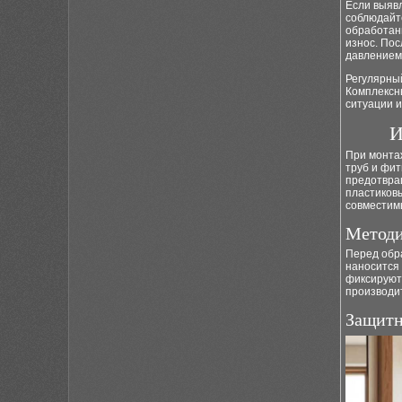
Если выяв
соблюдайт
обработаны
износ. Пос
давлением
Регулярный
Комплексн
ситуации и
И
При монта
труб и фи
предотвра
пластиков
совместим
Методи
Перед обра
наносится
фиксируют
производи
Защитн