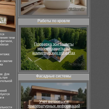
Работы по кровле
тся
ления течи
 фитинги,
Проверка зон защиты
збегая
молниезащиты на
коммерческих объектах
онтажа:
ое сжатие
ка
ве. Для
Фасадные системы
ь при
чательной
анней
ебуется
и и
Учет ветровых и
температурных деформаций
альности