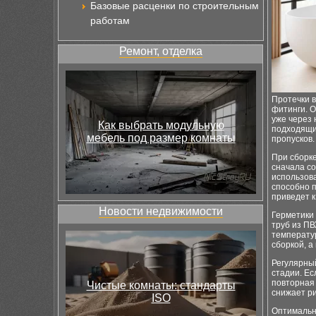
Базовые расценки по строительным
работам
Ремонт, отделка
Протечки в
фитинги. 
уже через 
Как выбрать модульную
подходящие
мебель под размер комнаты
пропусков.
При сборк
сначала со
использов
способно 
приведет к
Новости недвижимости
Герметики
труб из ПВ
температур
сборкой, а
Регулярны
стадии. Ес
повторная 
Чистые комнаты: стандарты
снижает ри
ISO
Оптимальн