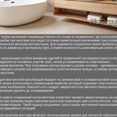
 трубах возникают преимущественно на стыках и соединениях, где использую
Ошибки при монтаже или недостаточная герметизация увеличивают риск появ
несколько месяцев эксплуатации. Для надежного соединения важно выбирать
 по диаметру и материалу труб, а герметик наносить равномерным слоем, и
е канализации особое внимание уделяйте правильной последовательности м
единяются основные участки труб, затем устанавливаются ответвления с
анием фитингов. При этом важно контролировать усилие затяжки – чрезмерн
повредить резьбу или деформировать уплотнительное кольцо, а слабая затяж
 протечке.
 для внутренней канализации бывают на силиконовой и полиуретановой осно
Х лучше использовать силиконовый герметик, который сохраняет эластичност
ных колебаниях. Наносить его следует аккуратно в паз фитинга перед окон
 излишки удалять до затвердевания.
й осмотр соединений после монтажа позволяет выявить микротрещины на р
ли при проверке видны признаки влаги или изменение цвета уплотнителя, тр
герметизация. Такой подход продлевает срок службы внутренней канализаци
ск аварийных ситуаций.
ая практика монтажа включает использование уровня для контроля горизонт