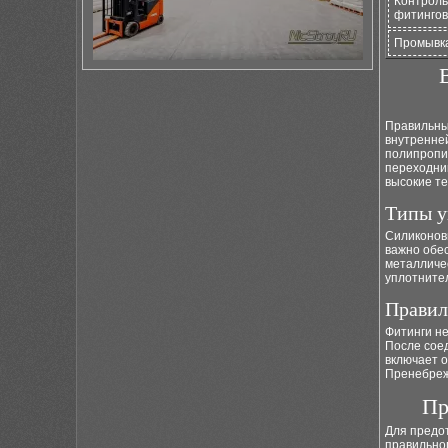
Контроль
фитингов
Промывка
Правильны
внутренне
полипропи
переходни
высокие т
Типы у
Силиконов
важно обес
металличе
уплотните
Правил
Фитинги не
После сое
включает 
Пренебреж
Пр
Для предо
правильног