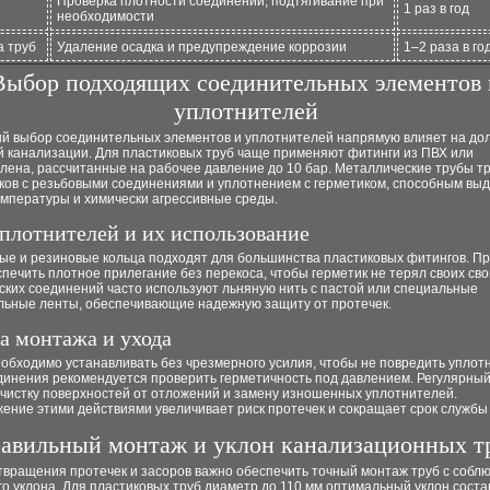
Проверка плотности соединений, подтягивание при
1 раз в год
необходимости
 труб
Удаление осадка и предупреждение коррозии
1–2 раза в го
Выбор подходящих соединительных элементов 
уплотнителей
й выбор соединительных элементов и уплотнителей напрямую влияет на дол
й канализации. Для пластиковых труб чаще применяют фитинги из ПВХ или
лена, рассчитанные на рабочее давление до 10 бар. Металлические трубы т
ков с резьбовыми соединениями и уплотнением с герметиком, способным вы
емпературы и химически агрессивные среды.
плотнителей и их использование
ые и резиновые кольца подходят для большинства пластиковых фитингов. П
печить плотное прилегание без перекоса, чтобы герметик не терял своих сво
ских соединений часто используют льняную нить с пастой или специальные
льные ленты, обеспечивающие надежную защиту от протечек.
а монтажа и ухода
обходимо устанавливать без чрезмерного усилия, чтобы не повредить уплот
динения рекомендуется проверить герметичность под давлением. Регулярный
очистку поверхностей от отложений и замену изношенных уплотнителей.
ение этими действиями увеличивает риск протечек и сокращает срок службы
авильный монтаж и уклон канализационных т
твращения протечек и засоров важно обеспечить точный монтаж труб с собл
о уклона. Для пластиковых труб диаметр до 110 мм оптимальный уклон соста