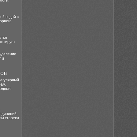
ость.
ей водой с
торного
ется
рантирует
 удаление
т и
ков
регулярный
бам,
 одного
е
оединений
алы стареют