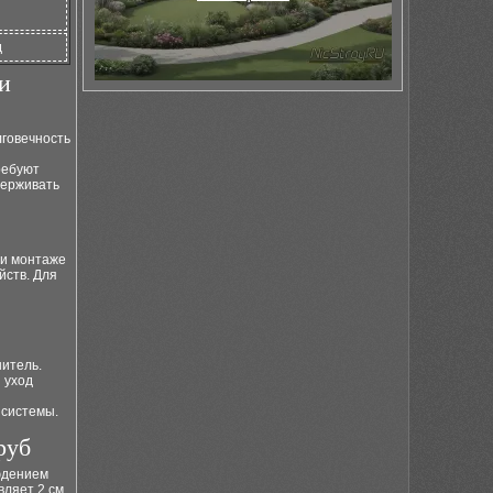
д
и
говечность
ребуют
держивать
ри монтаже
йств. Для
нитель.
 уход
 системы.
руб
юдением
вляет 2 см