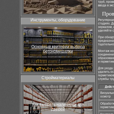
труб, пров
ввода в эк
Пров
Инструменты, оборудование
Регулярна
стадиях. 
зеркалом, 
уделяйте с
При обнар
предназна
тщательно
Основные критерии выбора
бетономешалки
Монтаж но
соединени
образован
и герметик
Для ухода
удалить ос
герметиков
Стройматериалы
службы тру
Дейст
Визуаль
осмотр
Обработ
Как выбрать наличники для
герметик
дверей