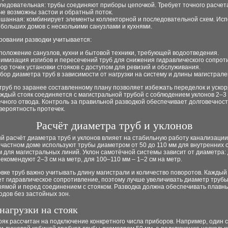
ледовательная: трубы соединяют приборы цепочкой. Требует точного расчета
че возможны застои и обратный поток.
шанная: комбинирует элементы коллекторной и последовательной схем. Исп
 больших домов с несколькими санузлами и кухнями.
ровании разводки учитывается:
положение санузлов, кухни и бытовой техники, требующей водоотведения.
имизация изгибов и пересечений труб для снижения гидравлического сопрот
ор точек установки стояков с доступом для ревизий и обслуживания.
бор диаметра труб в зависимости от нагрузки на систему и длины магистрале
труб по заранее составленному плану позволяет избежать переделок и уско
ждый стояк соединяется с магистральной трубой с соблюдением уклонов 2–3 
чного отвода. Контроль за правильной разводкой обеспечивает долговечнос
вероятность протечек.
Расчёт диаметра труб и уклонов
 расчёт диаметра труб и уклонов влияет на стабильную работу канализации
 частном доме используют трубы диаметром от 50 до 110 мм для внутренних с
 для магистральных линий. Уклон самотёчной системы зависит от диаметра: 
екомендуют 2–3 см на метр, для 100–110 мм – 1–2 см на метр.
вке труб важно учитывать длину магистрали и количество поворотов. Каждый
ет гидравлическое сопротивление, поэтому лучше увеличивать диаметр труб
ямой и перед соединением с стояком. Разводка должна обеспечивать плавны
одов без застойных зон.
нагрузки на стояк
як рассчитан на подключение конкретного числа приборов. Например, один с