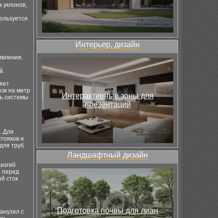
 уклонов,
ользуется
Интерьер, дизайн
ивления.
й.
ряет
см на метр
Интерактивные зоны для
ть системы
презентаций
. Для
тояков и
для труб
Ландшафтный дизайн
 изгиб
ы перед
й сток
Подготовка почвы для лиан
анузел с