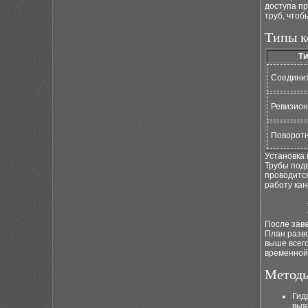
доступа пр
труб, чтоб
Типы к
Ти
Соедини
Ревизио
Поворот
Установка 
Трубы подв
проводится
работу ка
После зав
План разво
выше всего
временной 
Методы
Гид
выя