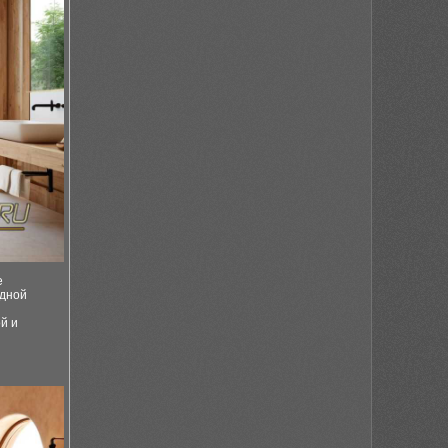
е
одной
й и