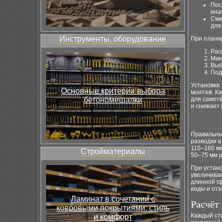
Пос
ина
Сме
для
Инструменты, оборудование
При плани
Рас
Мин
Выб
Под
Установка 
Основные критерии выбора
монтаж. Ка
бетономешалки
для самотё
и снижает 
Правильный
разводки в
110–160 мм
Стройматериалы
50–75 мм р
При устано
увеличива
длинной пр
воды и отх
Ламинат в сочетании с
Расчёт 
ковровыми покрытиями: стиль
Каждый сто
и комфорт