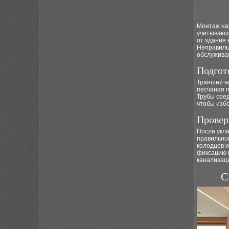
Монтаж на
учитывающе
от здания 
Неправиль
обслужива
Подгот
Траншеи вы
песчаная 
Трубы соед
чтобы изб
Провер
После укла
правильно
колодцев и
фиксацию 
канализац
С