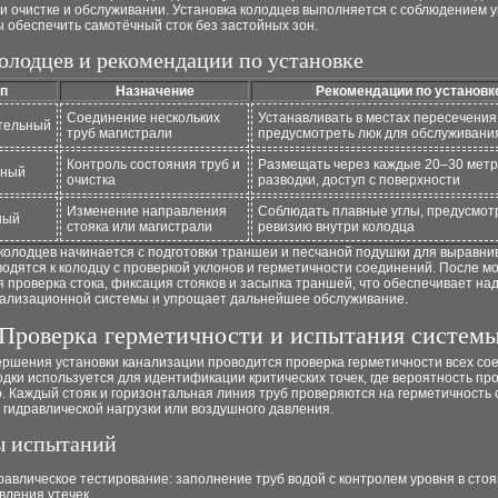
и очистке и обслуживании. Установка колодцев выполняется с соблюдением 
ы обеспечить самотёчный сток без застойных зон.
олодцев и рекомендации по установке
п
Назначение
Рекомендации по установк
Соединение нескольких
Устанавливать в местах пересечения
тельный
труб магистрали
предусмотреть люк для обслуживани
Контроль состояния труб и
Размещать через каждые 20–30 метр
нный
очистка
разводки, доступ с поверхности
Изменение направления
Соблюдать плавные углы, предусмот
ный
стояка или магистрали
ревизию внутри колодца
колодцев начинается с подготовки траншеи и песчаной подушки для выравни
одятся к колодцу с проверкой уклонов и герметичности соединений. После м
 проверка стока, фиксация стояков и засыпка траншей, что обеспечивает н
нализационной системы и упрощает дальнейшее обслуживание.
Проверка герметичности и испытания систем
ершения установки канализации проводится проверка герметичности всех со
дки используется для идентификации критических точек, где вероятность пр
. Каждый стояк и горизонтальная линия труб проверяются на герметичность
гидравлической нагрузки или воздушного давления.
 испытаний
равлическое тестирование: заполнение труб водой с контролем уровня в стоя
вления утечек.