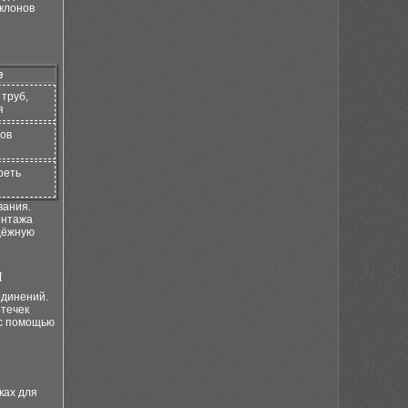
уклонов
е
 труб,
я
ов
реть
вания.
онтажа
адёжную
ы
единений.
отечек
 с помощью
ках для