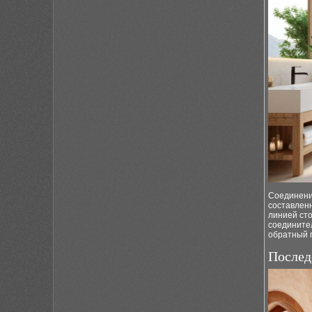
Соединени
составленн
линией сто
соединител
обратный 
Послед