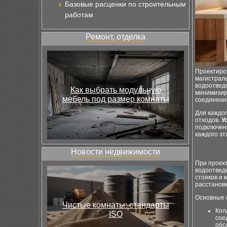
Базовые расценки по строительным
работам
Ремонт, отделка
Проектиров
магистраль
водоотвед
Как выбрать модульную
минимизир
мебель под размер комнаты
соединения
Для каждог
отходов.
У
подключени
каждого э
Новости недвижимости
При проек
водоотвед
стояков и 
расстановк
Основные 
Чистые комнаты: стандарты
Кол
ISO
сое
обс