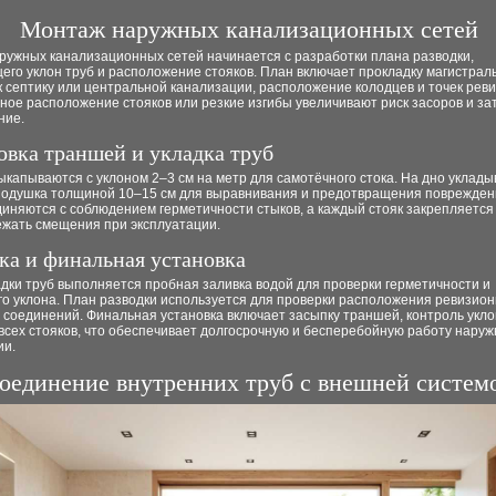
Монтаж наружных канализационных сетей
ружных канализационных сетей начинается с разработки плана разводки,
го уклон труб и расположение стояков. План включает прокладку магистрал
к септику или центральной канализации, расположение колодцев и точек реви
ное расположение стояков или резкие изгибы увеличивают риск засоров и з
ние.
овка траншей и укладка труб
капываются с уклоном 2–3 см на метр для самотёчного стока. На дно уклады
подушка толщиной 10–15 см для выравнивания и предотвращения повреждени
иняются с соблюдением герметичности стыков, а каждый стояк закрепляется 
ежать смещения при эксплуатации.
ка и финальная установка
дки труб выполняется пробная заливка водой для проверки герметичности и
го уклона. План разводки используется для проверки расположения ревизио
 соединений. Финальная установка включает засыпку траншей, контроль укло
всех стояков, что обеспечивает долгосрочную и бесперебойную работу нару
ии.
оединение внутренних труб с внешней систем