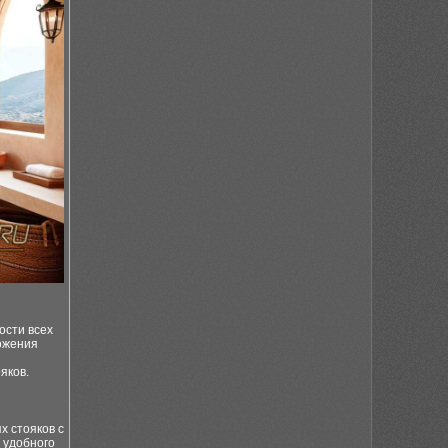
ости всех
ложения
яков.
х стояков с
 удобного