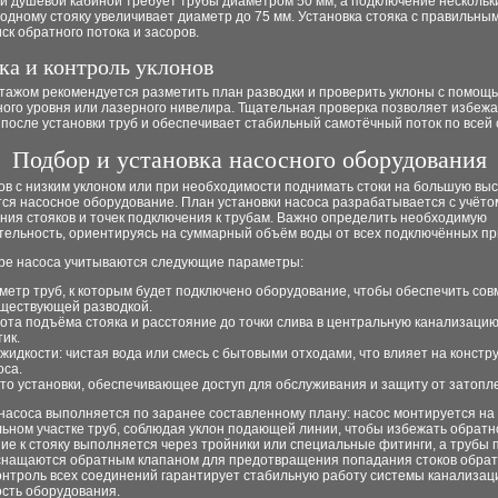
и душевой кабиной требует трубы диаметром 50 мм, а подключение нескольк
 одному стояку увеличивает диаметр до 75 мм. Установка стояка с правильны
ск обратного потока и засоров.
ка и контроль уклонов
тажом рекомендуется разметить план разводки и проверить уклоны с помощ
ного уровня или лазерного нивелира. Тщательная проверка позволяет избежа
после установки труб и обеспечивает стабильный самотёчный поток по всей 
Подбор и установка насосного оборудования
ов с низким уклоном или при необходимости поднимать стоки на большую вы
ся насосное оборудование. План установки насоса разрабатывается с учёто
ния стояков и точек подключения к трубам. Важно определить необходимую
тельность, ориентируясь на суммарный объём воды от всех подключённых пр
ре насоса учитываются следующие параметры:
метр труб, к которым будет подключено оборудование, чтобы обеспечить со
уществующей разводкой.
ота подъёма стояка и расстояние до точки слива в центральную канализацию
тик.
 жидкости: чистая вода или смесь с бытовыми отходами, что влияет на констр
оса.
то установки, обеспечивающее доступ для обслуживания и защиту от затопл
насоса выполняется по заранее составленному плану: насос монтируется на
ьном участке труб, соблюдая уклон подающей линии, чтобы избежать обратно
е к стояку выполняется через тройники или специальные фитинги, а трубы 
снащаются обратным клапаном для предотвращения попадания стоков обрат
онтроль всех соединений гарантирует стабильную работу системы канализац
ость оборудования.