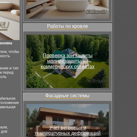
Работы по кровле
ановка
ухни, чтобы
Проверка зон защиты
ьность
молниезащиты на
коммерческих объектах
ение и тип
и перед
роль
Фасадные системы
табильное
сположение
равильная
рали,
Учет ветровых и
 для
температурных деформаций