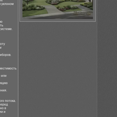
их
м уклоном
ью
ть
системе.
соту
м
иборов.
вместимость
 или
укцию
ения.
го потока.
перед
но в
ии и