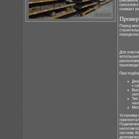
раковиной 
санузлов к
снижает ри
Провер
Перед мон
строитель
переделок 
Для участк
использует
расположе
производи
При подбо
Диа
с с
Выс
сеп
Тип
нас
Мес
Установка 
горизонтал
Подключени
насосом о
систему. К
долговечн