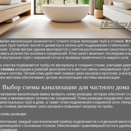
ание канализации начинается с точного плана прокладки труб и стояков.
Уст
ных труб требует расчёта диаметра и уклона для поддержания стабильного
ения.
Стояк
внутри здания монтируется с учётом расположения санузлов и к
овать количество изгибов и соединений. План работ включает последовател
 внутренних труб с наружной сетью и проверку герметичности каждого узла.
о участка подбираются трубы по материалу и толщине стенки, учитывая давл
становка
колодцев и ревизий выполняется в местах смены направления труб 
ем к септику. Чёткий план действий снижает риск засоров и протечек, а конт
тапа монтажа обеспечивает долгую эксплуатацию системы канализации.
Выбор схемы канализации для частного дома
тировании канализации важно выбрать схему разводки, которая обеспечит с
ение и минимизирует количество соединений. План разводки определяет ра
магистральных труб в доме, а также точек подключения к наружной сети. Неп
а стояков увеличивает риск засоров и повышает нагрузку на трубы.
схемы разводки:
лекторная: каждый сантехнический прибор подключается к отдельной магист
диняющейся с основным стояком. Обеспечивает равномерный поток и удобна
луживания.