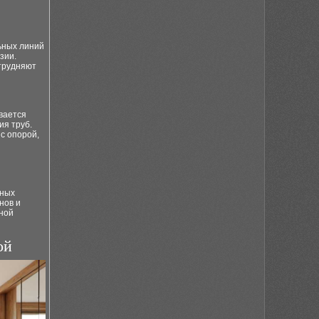
ьных линий
зии.
атрудняют
вается
я труб.
с опорой,
нных
нов и
жной
ой