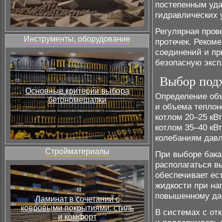
постепенным уда
гидравлических 
Регулярная пров
Инструменты, оборудование
протечек. Реком
соединений и пр
безопасную экс
Выбор подх
Основные критерии выбора
Определение объ
бетономешалки
и объема теплон
котлом 20–25 кВт
котлом 35–40 кВ
колебаниям давл
Стройматериалы
При выборе бака
располагаться в
обеспечивает ес
жидкости при на
повышенному дав
Ламинат в сочетании с
ковровыми покрытиями: стиль
В системах с от
и комфорт