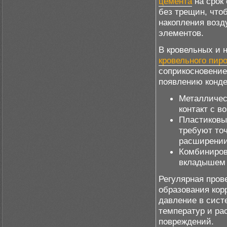
цемента
на срок
без трещин, что
накопления возд
элементов.
В кровельных и 
кровельного пиро
соприкосновени
появлению конде
Металличес
контакт с в
Пластиковые
требуют то
расширении
Комбиниров
вкладышем 
Регулярная пров
образования кор
давление в сист
температур и ра
повреждений.