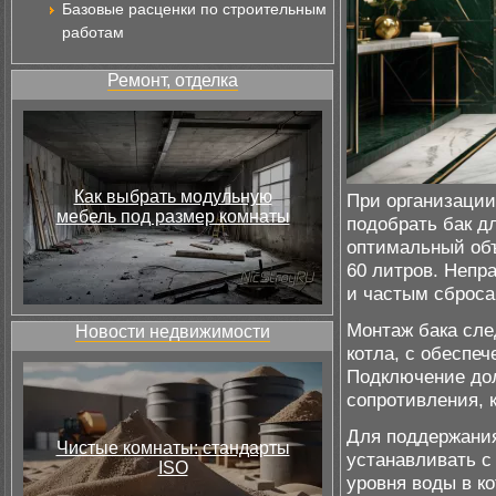
Базовые расценки по строительным
работам
Ремонт, отделка
Как выбрать модульную
При организации
мебель под размер комнаты
подобрать бак д
оптимальный объ
60 литров. Непр
и частым сброса
Монтаж бака сле
Новости недвижимости
котла, с обеспеч
Подключение дол
сопротивления, 
Для поддержания
Чистые комнаты: стандарты
устанавливать с
ISO
уровня воды в к