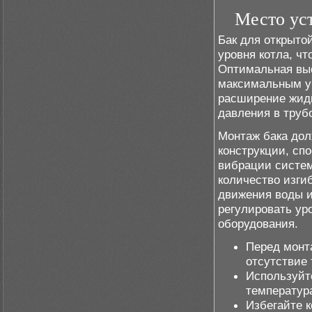
Место уст
Бак для открыто
уровня котла, ч
Оптимальная выс
максимальным ур
расширение жидк
давления в труб
Монтаж бака дол
конструкции, сп
вибрации систе
количество изгиб
движения воды и
регулировать ур
оборудования.
Перед монт
отсутствие 
Используйт
температур
Избегайте к