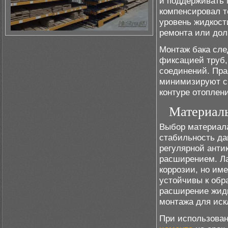
и поддерживать 
компенсировал т
уровень жидкости
ремонта или дол
Монтаж бака сле
фиксацией труб
соединений. Пра
минимизируют с
контуре отоплен
Материалы
Выбор материала
стабильность да
регулярной анти
расширением. Л
коррозии, но им
устойчивы к обр
расширение жидк
монтажа для ис
При использован