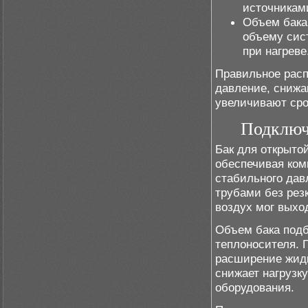
источникам
Объем бака
объему сис
при нагреве
Правильное расп
давление, снижа
увеличивают сро
Подключ
Бак для открыто
обеспечивая ко
стабильного да
трубами без рез
воздух мог выхо
Объем бака подб
теплоносителя. 
расширение жидко
снижает нагрузк
оборудования.