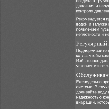
воздуха в трубо
давления и нару
контроля давлени
Рекомендуется п
водой и запуска
появлением пузы
неплотности и н
Регулярный 
Поддерживайте д
котла, чтобы ко
Избыточное давл
ускоряет износ 
Обслуживани
Еженедельно про
системе. В случ
доливайте воду 
надежностью кре
вибраций, котор