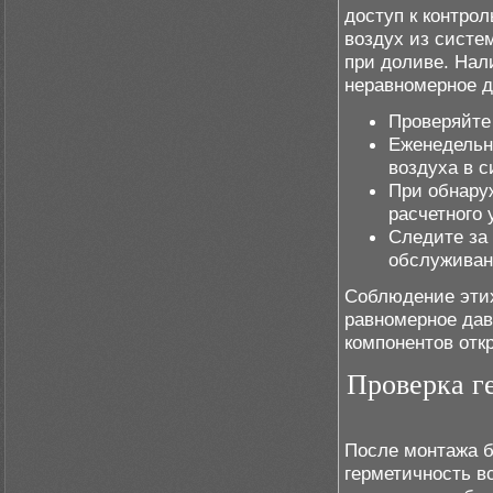
доступ к контро
воздух из систе
при доливе. Нал
неравномерное д
Проверяйте 
Еженедельн
воздуха в с
При обнару
расчетного
Следите за
обслуживан
Соблюдение этих
равномерное дав
компонентов отк
Проверка г
После монтажа б
герметичность в