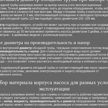
садной трубы напрямую влияет на выбор насоса и его эксплуатационные
стики. Точный
диаметр
необходимо знать до покупки оборудования, чтобы из
двигателя и сложностей при монтаже. Между стенками трубы и корпусом нас
я зазор не менее 2–3 мм, обеспечивающий охлаждение и свободное прохожде
 для обсадной трубы 110 мм подойдёт насос диаметром 102–105 мм.
етр
подобран неверно, устройство может застрять при установке или создав
о время работы. Это приводит к повреждению корпуса и снижению ресурса д
е скважины до 30 метров можно применять насосы диаметром 3 дюйма, а при
метров – 4-дюймовые модели с усиленным корпусом.
е диаметра на производительность и напор
е внутренний
диаметр
обсадной трубы, тем выше сопротивление потоку воды
роизводительность
и
напор
. Для стабильной подачи воды насос должен
вовать внутреннему пространству шахты и обеспечивать равномерный поток 
 При выборе оборудования также учитывают глубину водоносного слоя и дли
да – это позволяет точно рассчитать необходимый напор и избежать потерь
 подобранный диаметр обсадной трубы и соответствующий ему насос гаран
ю работу системы, экономию электроэнергии и защиту оборудования от
менного износа.
ор материала корпуса насоса для разных усл
эксплуатации
орпуса напрямую влияет на срок службы и стабильность рабочих параметров
 следует учитывать глубину скважины, химический состав воды и требуемые
и –
напор
,
мощность
,
производительность
и
диаметр
оборудования. Неправ
ый корпус может привести к коррозии, деформации и снижению герметичност