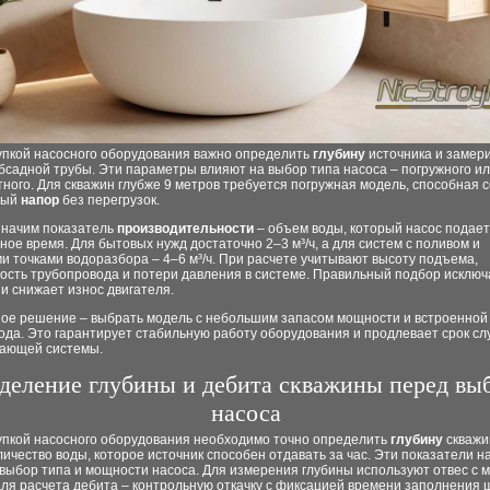
упкой насосного оборудования важно определить
глубину
источника и замер
бсадной трубы. Эти параметры влияют на выбор типа насоса – погружного и
ного. Для скважин глубже 9 метров требуется погружная модель, способная 
мый
напор
без перегрузок.
значим показатель
производительности
– объем воды, который насос подает
ое время. Для бытовых нужд достаточно 2–3 м³/ч, а для систем с поливом и
и точками водоразбора – 4–6 м³/ч. При расчете учитывают высоту подъема,
ость трубопровода и потери давления в системе. Правильный подбор исключ
и снижает износ двигателя.
ое решение – выбрать модель с небольшим запасом мощности и встроенной
хода. Это гарантирует стабильную работу оборудования и продлевает срок с
ающей системы.
деление глубины и дебита скважины перед вы
насоса
упкой насосного оборудования необходимо точно определить
глубину
скважи
личество воды, которое источник способен отдавать за час. Эти показатели 
выбор типа и мощности насоса. Для измерения глубины используют отвес с 
для расчета дебита – контрольную откачку с фиксацией времени заполнения 