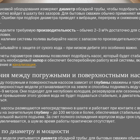
ановкой оборудования измеряют
диаметр
обсадной трубы, чтобы подобрать 
лотно войдет в шахту без зазоров. Для бытовых скважин обычно применяют м
. Ошибки при подборе диаметра приводят к вибрации, перегреву и снижению 
.
еделите требуемую
производительность
– обычно 2–3 м³/ч достаточно для 
еловек.
 наличии системы полива выбирайте насос с запасом по производительности
.
забывайте о защите от сухого хода – при низком дебите это особенно важно.
счеты параметров скважины позволяют подобрать насос, который будет стаб
ать необходимый
напор
и обеспечит бесперебойную работу всей системы, в
ение и
канализация
.
чия между погружными и поверхностными на
ду погружным и поверхностным насосом зависит от
глубины
скважины и тре
оверхностные модели устанавливаются на земле и способны поднимать воду 
–9 метров. Они подходят для неглубоких колодцев, резервуаров или сезонны
и превышении этого уровня вода не будет подаваться стабильно, а двигатель
ься.
 насосы размещаются непосредственно в шахте и работают при контакте с в
ы на значительную
глубину
– до 100 метров и более, обеспечивая стабильн
большой высоте подъема. За счет полного охлаждения корпусом воды срок с
увеличивается, а шум во время работы практически отсутствует.
 по диаметру и мощности
е модели учитывается
диаметр
обсадной трубы: для бытовых скважин обычн