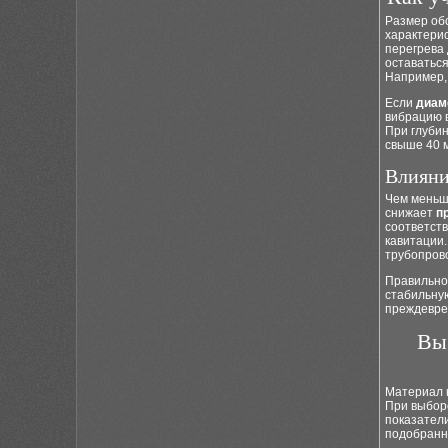
Размер об
характери
перегрева 
оставатьс
Например,
Если
диам
вибрацию в
При глубин
свыше 40 
Влияни
Чем меньш
снижает
п
соответст
кавитации.
трубопрово
Правильно
стабильну
преждевре
Выб
Материал к
При выборе
показател
подобранн