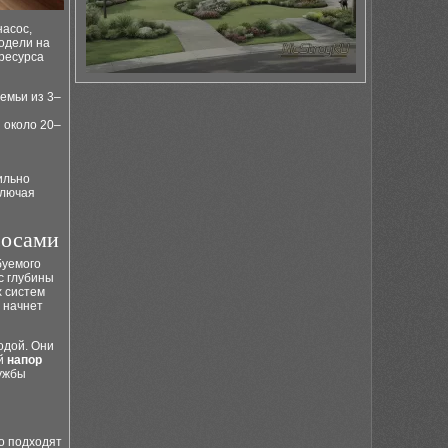
насос,
одели на
ресурса
семьи из 3–
 около 20–
ильно
ключая
сосами
буемого
с глубины
х систем
 начнет
одой. Они
ый
напор
лужбы
о подходят