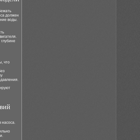
бежать
оса должен
ние воды.
ать
вигателя.
 глубине
, что
без
ну
 давления.
тируют
овий
 насоса.
ильно
и.