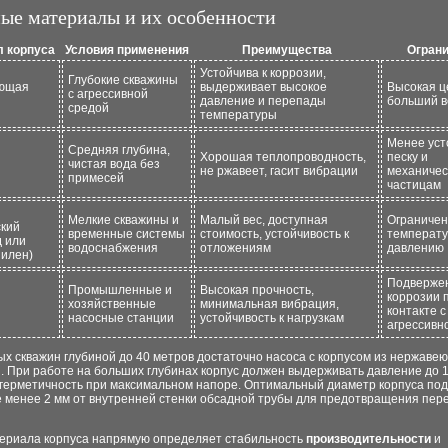
ые материалы и их особенности
 корпуса
Условия применения
Преимущества
Огран
Устойчива к коррозии,
Глубокие скважины
ющая
выдерживает высокое
Высокая ц
с агрессивной
давление и перепады
больший в
средой
температуры
Менее уст
Средняя глубина,
Хорошая теплопроводность,
песку и
чистая вода без
не ржавеет, гасит вибрации
механичес
примесей
частицам
Мелкие скважины и
Малый вес, доступная
Ограничен
ский
временные системы
стоимость, устойчивость к
температу
 или
водоснабжения
отложениям
давлению
илен)
Подверже
Промышленные и
Высокая прочность,
коррозии 
хозяйственные
минимальная вибрация,
контакте с
насосные станции
устойчивость к нагрузкам
агрессивн
х скважин глубиной до 40 метров достаточно насоса с корпусом из нержаве
. При работе на больших глубинах корпус должен выдерживать давление до 1
 герметичность при максимальном напоре. Оптимальный диаметр корпуса под
е менее 2 мм от внутренней стенки обсадной трубы для предотвращения пер
ериала корпуса напрямую определяет стабильность
производительности
и