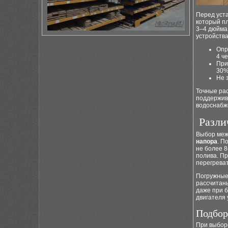
Перед уст
который п
3–4 дюйма
устройства
Опр
4 ч
При
30%
Не 
Точные ра
поддержив
водоснабж
Разли
Выбор меж
напора
. П
не более 8
полива. Пр
перегреват
Погружные
рассчитан
даже при 
двигателя 
Подбор
При выбор