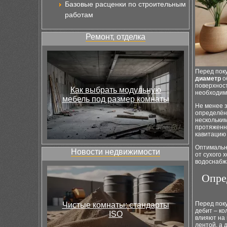
Базовые расценки по строительным
работам
Ремонт, отделка
Перед пок
диаметр
о
поверхност
Как выбрать модульную
необходи
мебель под размер комнаты
Не менее 
определённ
нескольким
протяженн
кавитацию 
Оптимальн
Новости недвижимости
от сухого 
водоснабж
Опре
Перед пок
Чистые комнаты: стандарты
дебит – ко
ISO
влияют на 
лентой, а 