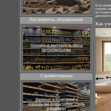
Если урове
глубине с
не только 
дополните
Инструменты, оборудование
Как уч
Основные критерии выбора
бетономешалки
Стройматериалы
Ламинат в сочетании с
ковровыми покрытиями: стиль
и комфорт