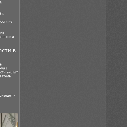
а
Вт.
ности не
ких
астков и
ости в
ь
ома с
сти 2–3 м³/
азатель
о
риведет к