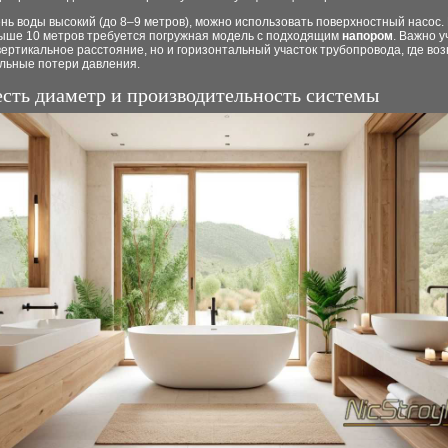
нь воды высокий (до 8–9 метров), можно использовать поверхностный насос.
выше 10 метров требуется погружная модель с подходящим
напором
. Важно 
вертикальное расстояние, но и горизонтальный участок трубопровода, где во
льные потери давления.
есть диаметр и производительность системы