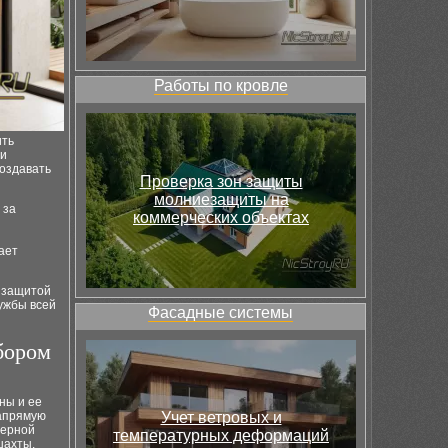
Работы по кровле
ить
ли
создавать
Проверка зон защиты
молниезащиты на
 за
коммерческих объектах
ает
 защитой
лужбы всей
Фасадные системы
бором
ны и ее
напрямую
Учет ветровых и
мерной
температурных деформаций
шахты.