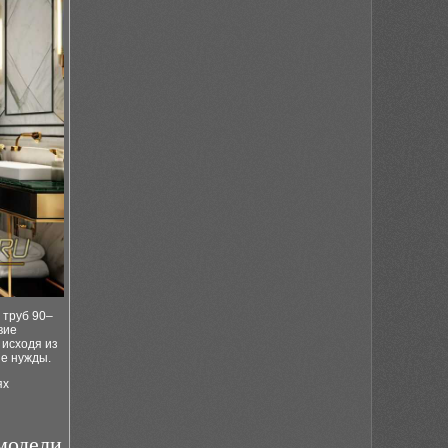
 труб 90–
вие
исходя из
ые нужды.
ях
модели