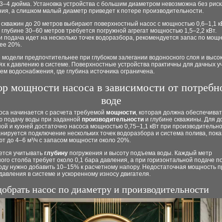
 3–4 дюйма. Установка устройства с большим диаметром невозможна без риск
ния, а слишком малый диаметр приведет к потере производительности.
 скважин до 20 метров выбирают поверхностный насос с мощностью 0,6–1,1 к
 глубине 30–60 метров требуется погружной агрегат мощностью 1,5–2,2 кВт.
и подача идет на несколько точек водоразбора, рекомендуется запас по мощ
ее 20%.
 модели предпочтительнее при глубоком залегании водоносного слоя и высо
х к давлению в системе. Поверхностные устройства практичны для дачных уч
ем водоснабжения, где глубина источника ограничена.
р мощности насоса в зависимости от потребн
воде
оса начинается с расчета требуемой
мощности
, которая должна обеспечиват
ю подачу воды при заданной
производительности
и глубине скважины. Для д
ой и кухней достаточно насоса мощностью 0,75–1,1 кВт при производительно
анируется подключение нескольких точек водоразбора и система полива, пок
т до 4–6 м³/ч с запасом мощности около 20%.
ется учитывать
глубину
погружения и высоту подъема воды. Каждый метр
ого столба требует около 0,1 бара давления, а при горизонтальной подаче п
оду нужно добавить 10–15% к расчетному напору. Недостаточная мощность п
авления в системе и ускоренному износу двигателя.
добрать насос по диаметру и производительности