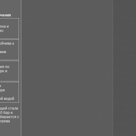
ичения
ена и
ес
ойчива к
ким
ия по
ре и
н
при
ой водой
ющей стали
0 бар и
бирается с
егрева