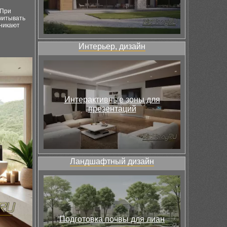
 При
учитывать
зникают
Интерьер, дизайн
Интерактивные зоны для
презентаций
Ландшафтный дизайн
Подготовка почвы для лиан