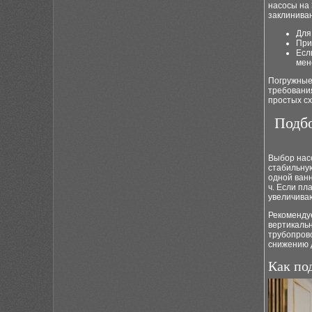
насосы на
заклинива
Для
При
Есл
мен
Погружные
требования
простых сх
Подбо
Выбор нас
стабильну
одной ванн
ч. Если пл
увеличиваю
Рекоменду
вертикальн
трубопров
снижению д
Как по