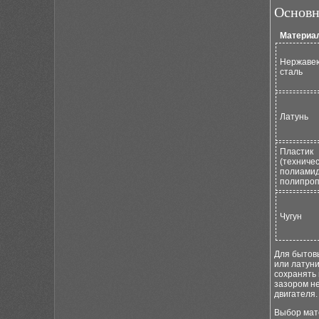
Основн
Материал
Нержаве
сталь
Латунь
Пластик
(техниче
полиамид
полипроп
Чугун
Для бытовы
или латуни
сохранять
зазором н
двигателя.
Выбор мат