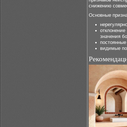
снижению совмес
Основные призна
нерегулярн
отклонение
значения бо
постоянные
видимые по
Рекомендац