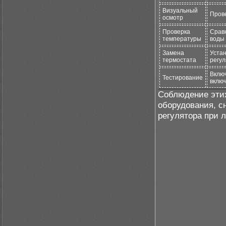
Визуальный
Прове
осмотр
Проверка
Срав
температуры
воды 
Замена
Уста
термостата
регул
Включ
Тестирование
вклю
Соблюдение этих
оборудования, с
регулятора при 