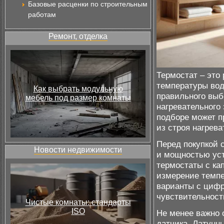
Базовые расценки по строительным
работам
Ремонт, отделка
Термостат – это
температуры вод
Как выбрать модульную
правильного выб
мебель под размер комнаты
нагревательного
подборе может п
из строя нагрева
Перед покупкой 
Новости недвижимости
и мощностью уст
термостаты с к
измерение темпе
варианты с цифр
чувствительност
Чистые комнаты: стандарты
ISO
Не менее важно 
датчика. Латунн