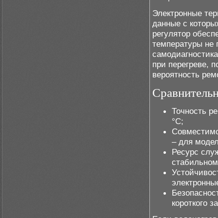
Электронные тер
данные с которы
регулятор обесп
температуры не 
самодиагностика
при перегреве, 
вероятность рем
Сравнительн
Точность ре
°C;
Совместимо
– для моде
Ресурс служ
стабильном
Устойчивос
электронны
Безопаснос
короткого з