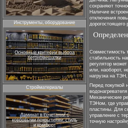
сохраняют точно
Наличие встроен
отключения повы
Инструменты, оборудование
дорогостоящего 
Определен
Совместимость т
Основные критерии выбора
стабильность на
бетономешалки
регулятор может 
или, наоборот, 
нагрузка на ТЭН,
Перед покупкой 
Стройматериалы
водонагревателя 
Механические ре
ТЭНом, где упра
пластины. Для с
Ламинат в сочетании с
управление с т
ковровыми покрытиями: стиль
точную настройк
и комфорт