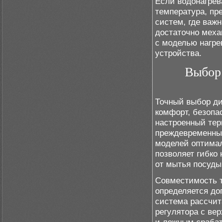
Если водонагрев
температура, пр
систем, где важ
достаточно меха
с моделью нагре
устройства.
Выбор 
Точный выбор ди
комфорт, безопа
настроенный тер
преждевременный
моделей оптимал
позволяет гибко
от мытья посуды
Совместимость т
определяется до
система рассчит
регулятора с вер