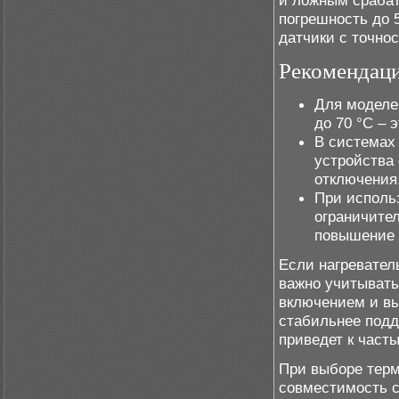
и ложным срабат
погрешность до 5
датчики с точно
Рекомендаци
Для моделе
до 70 °C – 
В системах
устройства
отключения
При исполь
ограничите
повышение 
Если нагревател
важно учитывать
включением и вы
стабильнее подд
приведет к част
При выборе терм
совместимость с