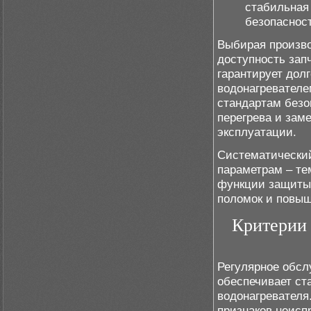
стабильная
безопаснос
Выбирая произво
доступность зап
гарантирует дол
водонагревателе
стандартам безо
перегрева и зам
эксплуатации.
Систематический
параметрам – те
функции защиты
поломок и повы
Критерии 
Регулярное обсл
обеспечивает ст
водонагревателя
признаков неисп