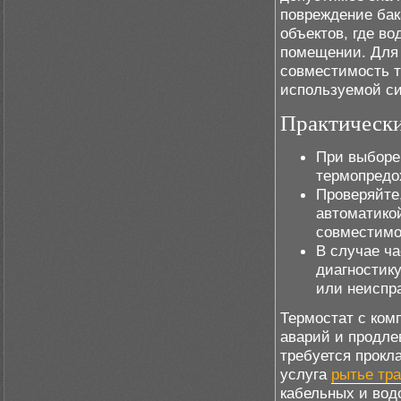
повреждение бак
объектов, где в
помещении. Для 
совместимость т
используемой с
Практическ
При выборе
термопредо
Проверяйте
автоматикой
совместимо
В случае ч
диагностику
или неиспр
Термостат с ком
аварий и продле
требуется прокл
услуга
рытье тр
кабельных и вод