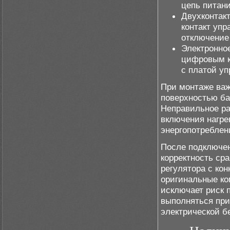
цепь питан
Двухконтак
контакт упр
отключение 
Электронно
цифровым к
с платой уп
При монтаже важ
поверхностью ба
Неправильное ра
включения нагре
энергопотреблен
После подключен
корректность ср
регулятора с ко
оригинальные ко
исключает риск 
выполняться при
электрической б