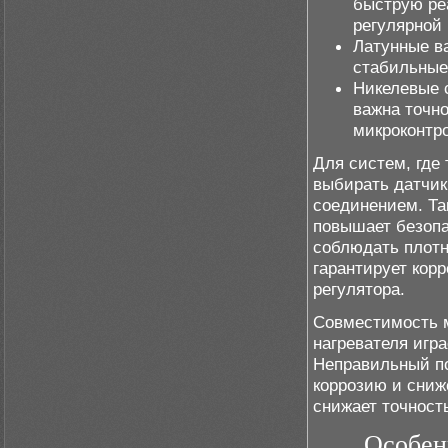
быструю ре
регулярной 
Латунные в
стабильные
Никелевые 
важна точн
микроконтр
Для систем, где
выбирать датчик
соединением. Та
повышает безопа
соблюдать плотн
гарантирует кор
регулятора.
Совместимость м
нагревателя игр
Неправильный по
коррозию и сниж
снижает точност
Особен