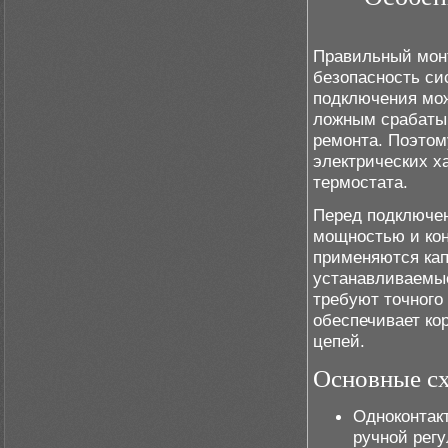
Правильный монт
безопасность си
подключения мож
ложным срабаты
ремонта. Поэтом
электрических х
термостата.
Перед подключен
мощностью и кон
применяются ка
устанавливаемые
требуют точного
обеспечивает ко
цепей.
Основные с
Одноконтак
ручной рег