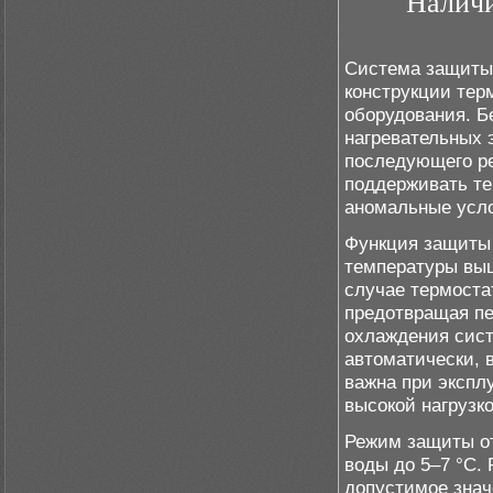
Наличи
Система защиты 
конструкции тер
оборудования. Б
нагревательных 
последующего ре
поддерживать те
аномальные усло
Функция защиты 
температуры выш
случае термоста
предотвращая пе
охлаждения сист
автоматически, 
важна при экспл
высокой нагрузко
Режим защиты от
воды до 5–7 °C.
допустимое знач