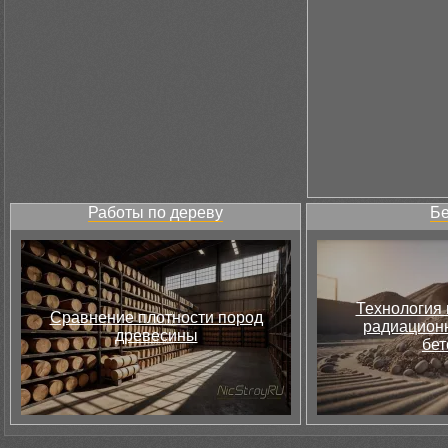
Работы по дереву
Бе
Технология 
Сравнение плотности пород
радиацион
древесины
бет