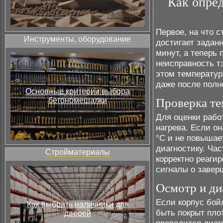
Как опред
Первое, на что с
Инструменты, оборудование
достигает задан
минут, а теперь
неисправность т
этом температур
даже после полн
Основные критерии выбора
бетономешалки
Проверка те
Для оценки рабо
нагрева. Если он
°C и не повышае
диагностику. Час
Стройматериалы
корректно реаги
сигналы о завер
Осмотр и ди
Если корпус бойл
Как выбрать наличники для
быть покрыт пло
дверей