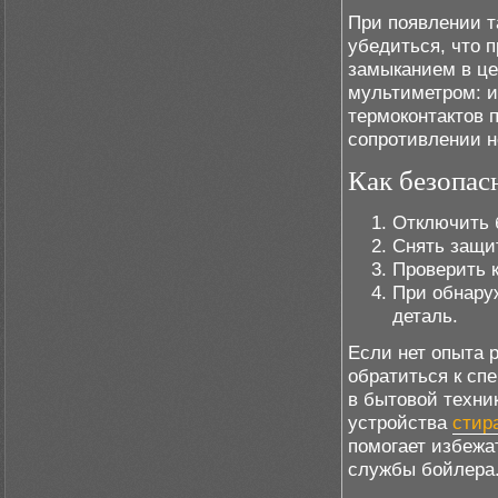
При появлении т
убедиться, что 
замыканием в це
мультиметром: и
термоконтактов 
сопротивлении н
Как безопас
Отключить б
Снять защит
Проверить к
При обнару
деталь.
Если нет опыта 
обратиться к сп
в бытовой техник
устройства
стир
помогает избежат
службы бойлера