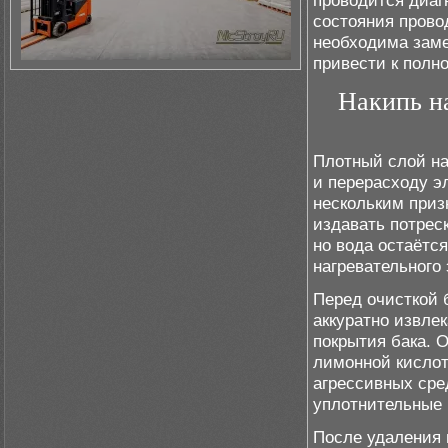
проводится диаг
состояния прово
необходима заме
привести к полн
Накипь на
Плотный слой на
и перерасходу э
нескольким приз
издавать потреск
но вода остаётс
нагревательного
Перед очисткой 
аккуратно извле
покрытия бака. 
лимонной кислот
агрессивных сре
уплотнительные 
После удаления 