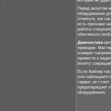
которые не удаё
Перед визитом 
оборудование дл
отметьте, как ча
есть признаки н
работы специалис
обеспечьте свобо
Диагностика
вкл
проводки. Масте
измерит напряже
привести к паде
визиту сокращае
Если бойлер час
или наблюдается
сервис не стоит
предотвращает п
оборудования.