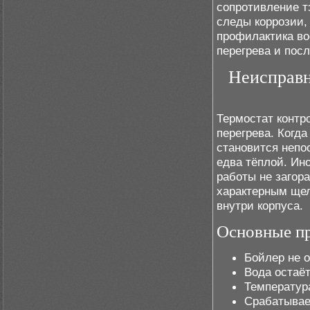
сопротивление т
следы коррозии,
профилактика во
перегрева и пос
Неисправн
Термостат контр
перегрева. Когда
становится непо
едва тёплой. Ин
работы не загор
характерным щел
внутри корпуса.
Основные п
Бойлер не 
Вода остаёт
Температур
Срабатывае