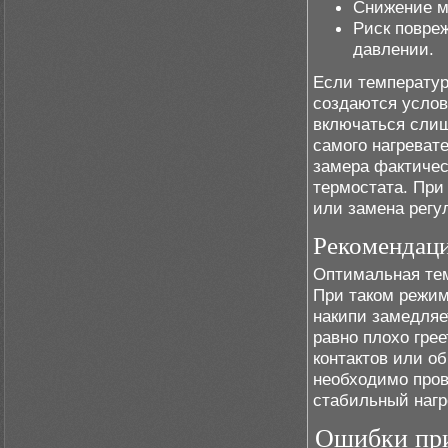
Снижение м
Риск повре
давлении.
Если температур
создаются услов
включаться слиш
самого нагреват
замера фактичес
термостата. При
или замена регу
Рекомендаци
Оптимальная тем
При таком режим
накипи замедляе
равно плохо гре
контактов или о
необходимо пров
стабильный нагр
Ошибки при