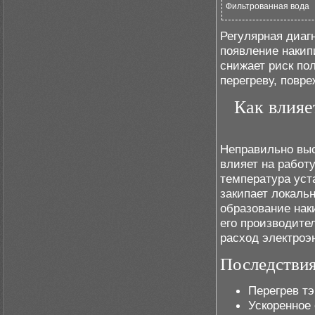
Фильтрованная вода
Регулярная диаг
появление накип
снижает риск по
перегреву, повр
Как влияе
Неправильно выс
влияет на работ
температура уст
закипает локаль
образование нак
его производите
расход электроэ
Последствия
Перегрев тэ
Ускоренное 