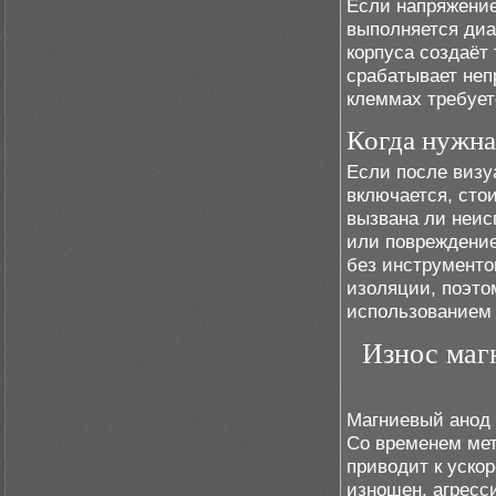
Если напряжение 
выполняется диа
корпуса создаёт
срабатывает неп
клеммах требует
Когда нужна
Если после визу
включается, сто
вызвана ли неис
или повреждение
без инструменто
изоляции, поэто
использованием
Износ магн
Магниевый анод 
Со временем мет
приводит к уско
изношен, агресс