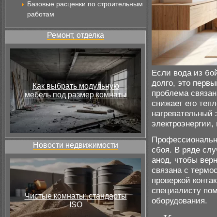
Базовые расценки по строительным
работам
Ремонт, отделка
Если вода из бо
долго, это перв
Как выбрать модульную
проблема связана
мебель под размер комнаты
снижает его теп
нагревательный 
электроэнергии,
Профессиональ
Новости недвижимости
сбоя. В ряде сл
анод, чтобы вер
связана с термо
проверкой конта
специалисту пом
Чистые комнаты: стандарты
оборудования.
ISO