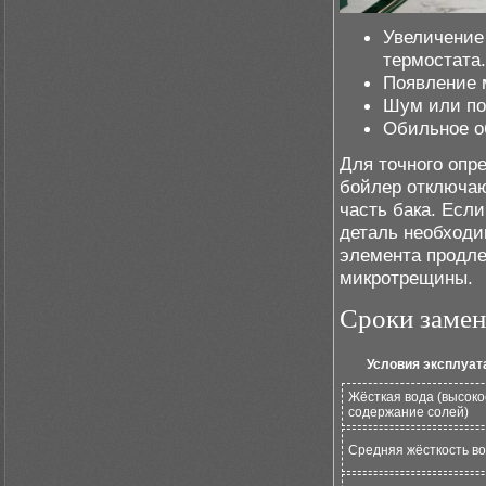
Увеличение
термостата.
Появление 
Шум или по
Обильное об
Для точного опр
бойлер отключаю
часть бака. Есл
деталь необходи
элемента продле
микротрещины.
Сроки замен
Условия эксплуат
Жёсткая вода (высоко
содержание солей)
Средняя жёсткость в