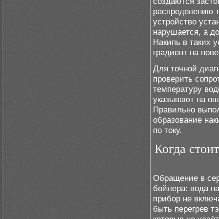
создаются засто
распределению т
устройство уста
нарушается, а д
Накипь в таких 
градиент на пове
Для точной диаг
проверить сопро
температуру вод
указывают на ош
Правильно выпол
образование нак
по току.
Когда стоит
Обращение в сер
бойлера: вода н
прибор не включ
быть перегрев т