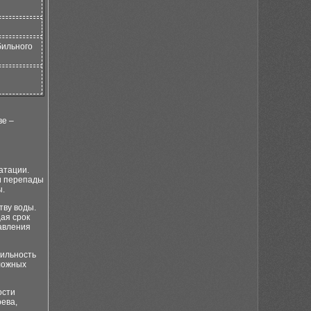
бильного
ве –
атации.
и перепады
ы.
тву воды.
ая срок
авления
бильность
сложных
ости
рева,