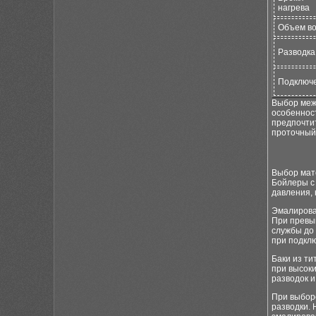
нагрева
Объем в
Разводка
Подключ
Выбор меж
особенност
предпочти
проточный
Выбор мате
Бойлеры с
давления, 
Эмалирова
При превы
службы до
при подкл
Баки из ти
при высок
разводок и
При выбор
разводки. 