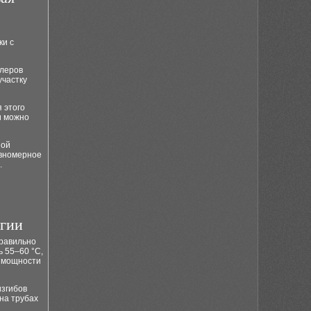
ки с
йлеров
участку
 этого
и можно
ной
авномерное
.
ргии
правильно
 55–60 °C,
и мощности
изгибов
на трубах