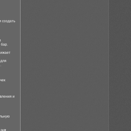
е
и создать
и
 бар.
нижает
 для
.
чек
вления и
ильную
ая