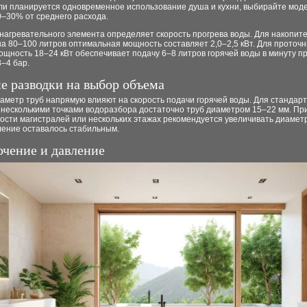
ли планируется одновременное использование душа и кухни, выбирайте моде
0–30% от среднего расхода.
нагревательного элемента определяет скорость прогрева воды. Для накопит
а 80–100 литров оптимальная мощность составляет 2,0–2,5 кВт. Для проточ
щность 18–24 кВт обеспечивает подачу 6–8 литров горячей воды в минуту п
–4 бар.
е разводки на выбор объема
аметр труб напрямую влияют на скорость подачи горячей воды. Для стандар
с несколькими точками водоразбора достаточно труб диаметром 15–22 мм. П
сти магистралей или нескольких этажах рекомендуется увеличивать диаметр
ление оставалось стабильным.
чение и давление