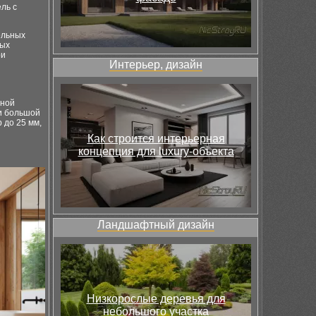
ль с
ельных
ных
ри
Интерьер, дизайн
тной
ри большой
 до 25 мм,
Как строится интерьерная
концепция для luxury-объекта
Ландшафтный дизайн
Низкорослые деревья для
небольшого участка