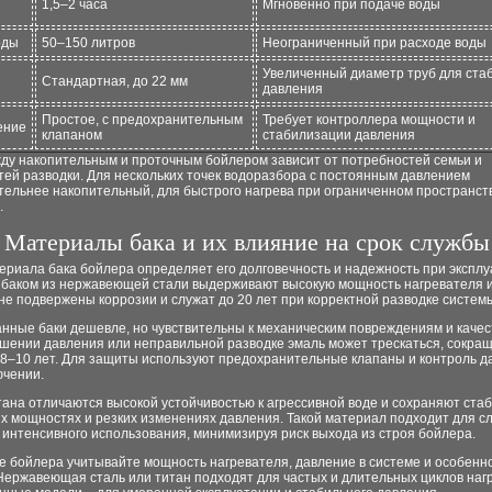
1,5–2 часа
Мгновенно при подаче воды
оды
50–150 литров
Неограниченный при расходе воды
Увеличенный диаметр труб для ста
Стандартная, до 22 мм
давления
Простое, с предохранительным
Требует контроллера мощности и
ение
клапаном
стабилизации давления
ду накопительным и проточным бойлером зависит от потребностей семьи и
ей разводки. Для нескольких точек водоразбора с постоянным давлением
тельнее накопительный, для быстрого нагрева при ограниченном пространст
.
Материалы бака и их влияние на срок службы
риала бака бойлера определяет его долговечность и надежность при эксплу
 баком из нержавеющей стали выдерживают высокую мощность нагревателя 
не подвержены коррозии и служат до 20 лет при корректной разводке систем
нные баки дешевле, но чувствительны к механическим повреждениям и качес
шении давления или неправильной разводке эмаль может трескаться, сокращ
 8–10 лет. Для защиты используют предохранительные клапаны и контроль д
ючении.
тана отличаются высокой устойчивостью к агрессивной воде и сохраняют ста
их мощностях и резких изменениях давления. Такой материал подходит для 
 интенсивного использования, минимизируя риск выхода из строя бойлера.
е бойлера учитывайте мощность нагревателя, давление в системе и особенн
Нержавеющая сталь или титан подходят для частых и длительных циклов наг