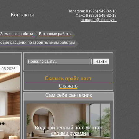
Телефон: 8 (
926
) 549-82-18
Контакты
Факс: 8 (926) 549-82-18
manager@nicstroy.ru
Земляные работы
Бетонные работы
овые расценки по строительным работам
8.05.2026
Скачать прайс лист
Скачать
Сам себе сантехник
Водяной тёплый пол: монтаж
своими руками