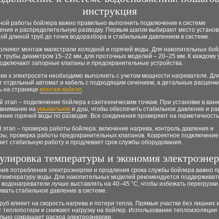
инструкция
ной работы бойлера важно правильно выполнить подключение к системе
ения и распределительную разводку. Первым шагом выбирают место установ
ой длиной труб до точек водоразбора и стабильным давлением в системе.
олняют монтаж магистрали холодной и горячей воды. Для накопительных бо
 трубы диаметром 15–22 мм, для проточных моделей – 20–25 мм. К каждому 
подключают запорные клапаны и предохранительные устройства.
е к электросети необходимо выполнять с учетом мощности нагревателя. Для
т отдельный автомат и кабель с подходящим сечением, а детальные расценк
ь на странице
монтаж кабеля
.
этап – подключение бойлера к сантехническим точкам. При установке в ван
внимание на
умывальник
и душ, чтобы обеспечить стабильное давление и р
ние горячей воды по разводке. Все соединения проверяют на герметичность
этап – проверка работы бойлера: включение нагрева, контроль давления и
ры, проверка работы предохранительных клапанов. Корректное подключение
ает стабильную работу и продлевает срок службы оборудования.
улировка температуры и экономия электроэне
ния потребления электроэнергии и продления срока службы бойлера важно 
 температуру воды. Для накопительных моделей рекомендуется поддерживать
 водонагреватели лучше выставлять на 40–45 °C, чтобы избежать перегрузк
вать стабильное давление в системе.
руб влияет на скорость нагрева и потери тепла. Прямые участки без лишних 
 теплопотери и снижают нагрузку на бойлер. Использование теплоизоляции 
льно сокращает расход электроэнергии.