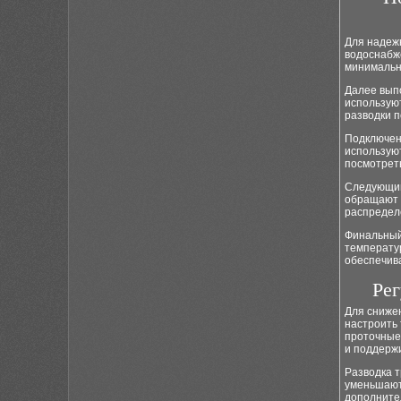
Для надеж
водоснабж
минимальн
Далее вып
используют
разводки 
Подключени
использую
посмотрет
Следующий 
обращают 
распределе
Финальный 
температу
обеспечив
Рег
Для сниже
настроить
проточные
и поддержи
Разводка т
уменьшают
дополните