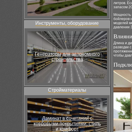
литров. Ес
запасом 2
Мощность 
бойлеров н
Инструменты, оборудование
моделей мо
давлении 3
Влияни
Длина и ди
разводки 
протяженно
Генераторы для автономного
чтобы дав
строительства
Подклю
Стройматериалы
Ламинат в сочетании с
ковровыми покрытиями: стиль
и комфорт