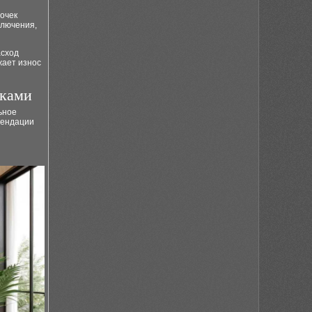
очек
ключения,
асход
жает износ
уками
ьное
мендации