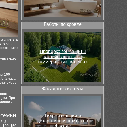
Работы по кровле
емьи из 3–4
–8 бар.
нескольких
Проверка зон защиты
молниезащиты на
птимально
коммерческих объектах
на 100
,5–2 часа.
оде 6–8 л/
Фасадные системы
ного
одки. При
ление и
 семьи
Гидроизоляция и
декоративная плитка на
 2–3
фасаде
 – 100–150