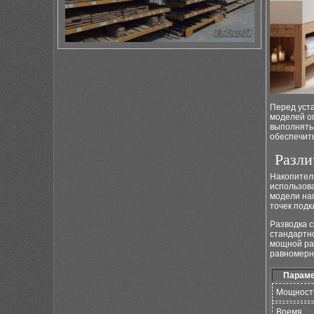
Перед уст
моделей о
выполнять
обеспечит
Разли
Накопител
использова
модели наг
точек подк
Разводка 
стандартн
мощной ра
равномерн
Параме
Мощност
Время