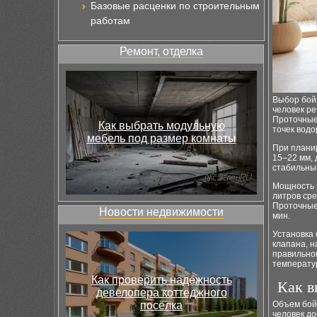
Базовые расценки по строительным
работам
Ремонт, отделка
Выбор бойл
человек р
Проточные
Как выбрать модульную
точек водо
мебель под размер комнаты
При планир
15–22 мм, 
стабильный
Мощность 
литров сре
Проточные
Новости недвижимости
мин.
Установка
клапана, н
правильно
температур
Как проверить надёжность
Как в
девелопера коттеджного
посёлка
Объем бойл
человек до