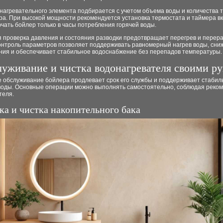
нагревательного элемента подбирается с учетом объема воды и количества т
ра. При высокой мощности рекомендуется установка термостата и таймера в
чать бойлер только в часы потребления горячей воды.
я проверка давления и состояния разводки предотвращает перегрев и перер
Контроль параметров позволяет поддерживать равномерный нагрев воды, сни
ния и обеспечивает стабильное водоснабжение без перепадов температуры.
уживание и чистка водонагревателя своими р
е обслуживание бойлера продлевает срок его службы и поддерживает стабил
воды. Основные операции можно выполнять самостоятельно, соблюдая реко
теля.
ка и чистка накопительного бака