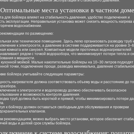
нные модели – для умеренной эксплуатации и стабильного давления.
Оптимальные места установки в частном дом
а для бойлера влияет на стабильность давления, удобство подключения и
ть эксплуатации. Неправильная установка может снизить мощность нагрева 
 горячем водоснабжении.
рекомендации по размещению:
ельная или техническое помещение. Здесь легко организовать разводку труб 
ключение к электросети, а давление в системе поддерживается на уровне 3–6
ная комната или санузел. Компактные модели проточных водонагревателей
анавливают рядом с точкой водоразбора, что минимизирует потери тепла и с
бования к мощности.
 кухонной мойкой. Малые накопительные бойлеры на 10–30 литров подходят
онной точки, подключение проще, разводка минимальна, давление стабильное
овке бойлера учитывайте следующие параметры:
ность нагревателя должна соответствовать объему воды и расстоянию до то
оразбора.
ключение к электросети и водопроводу должно обеспечивать безопасное
ользование и возможность контроля давления.
водка труб должна быть короткой и прямой, чтобы минимизировать потери да
ла.
туп к бойлеру должен оставаться свободным для обслуживания и проверки
дохранительных клапанов.
им рекомендациям, можно выбрать место установки, которое обеспечит стаб
ячей воды и долгий срок службы бойлера.
одключение к системе водоснабжения: пошагов