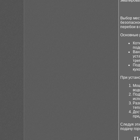
эмалирова
Выбор мест
безопаснос
перебои в
Основные 
Кот
под
Ван
уст
тре
Под
кух
При устан
Мощ
вод
Под
исп
Раз
теп
Дос
пре
Следуя эт
подачу гор
П