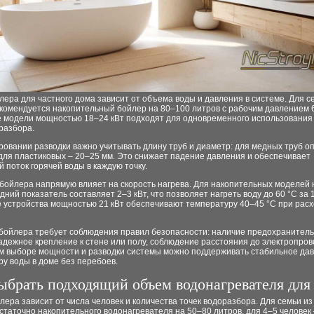
ера для частного дома зависит от объема воды и давления в системе. Для с
екомендуется накопительный бойлер на 80–100 литров с рабочим давлением 6
 модели мощностью 18–24 кВт подходят для одновременного использования 
разбора.
овании разводки важно учитывать длину труб и диаметр: для медных труб о
для пластиковых – 20–25 мм. Это снижает падение давления и обеспечивает
 поток горячей воды в каждую точку.
бойлера напрямую влияет на скорость нагрева. Для накопительных моделей 
дний показатель составляет 2–3 кВт, что позволяет нагреть воду до 60 °C за 1
 устройства мощностью 21 кВт обеспечивают температуру 40–45 °C при расх
 бойлера требует соблюдения правил безопасности: наличие предохранитель
адежное крепление к стене или полу, соблюдение расстояния до электропров
м выборе мощности и разводки системы можно поддерживать стабильное дав
у воды в доме без перебоев.
ыбрать подходящий объем водонагревателя для
ера зависит от числа человек и количества точек водоразбора. Для семьи из
статочно накопительного водонагревателя на 50–80 литров, для 4–5 человек