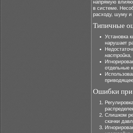
напрямую влияют
в системе. Несо
расходу, шуму и
Типичные о
Установка к
нарушает ра
Недостаточ
настройка
,
Игнорирован
отдельные 
Использова
приводящее
Ошибки при
Регулировка
распределе
Слишком ре
скачки дав
Игнорирова