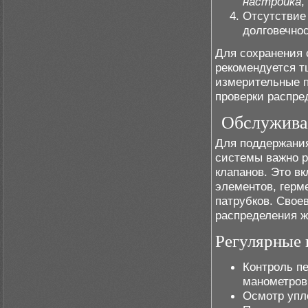
настройка
,
Отсутствие 
долговечно
Для сохранения 
рекомендуется т
измерительные 
проверки распре
Обслуживан
Для поддержани
системы важно р
клапанов. Это в
элементов, герм
патрубков. Сво
распределения ж
Регулярные 
Контроль п
манометров
Осмотр упл