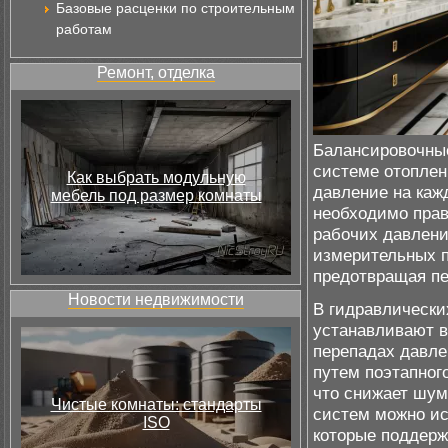
Базовые расценки по строительным
работам
Ремонт, отделка
Балансировочные
системе отоплен
Как выбрать модульную
давление на каж
мебель под размер комнаты
необходимо прав
рабочих давлен
измерительных п
предотвращая пе
Новости недвижимости
В гидравлически
устанавливают в
перепадах давл
путем поэтапног
что снижает шум
Чистые комнаты: стандарты
систем можно ис
ISO
которые поддерж