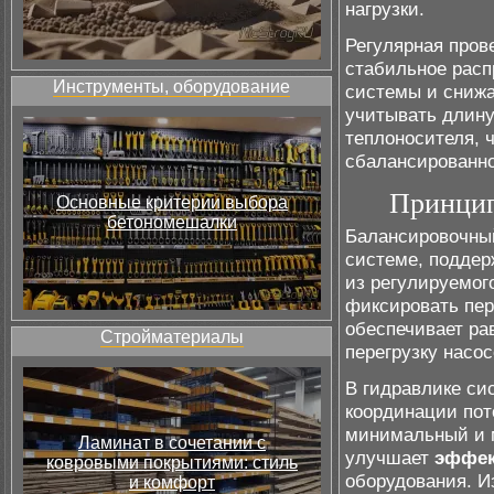
нагрузки.
Регулярная пров
стабильное расп
Инструменты, оборудование
системы и снижа
учитывать длину
теплоносителя, 
сбалансированно
Принцип
Основные критерии выбора
бетономешалки
Балансировочный
системе, поддер
из регулируемог
фиксировать пе
обеспечивает ра
Стройматериалы
перегрузку насо
В гидравлике си
координации пот
минимальный и м
Ламинат в сочетании с
улучшает
эффек
ковровыми покрытиями: стиль
оборудования. И
и комфорт