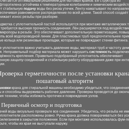
 считается оптимальным решением для бытовых кранов. Её структура из
фторэтилена устойчива к температурным колебаниям и химическим воздейств
ет стабильную
подачу
воды без риска утечек. Ленту наматывают по направл
беспечивая равномерное распределение по всей длине. Такой способ создаё
нижает износ резьбы при разборке.
дмотка с уплотнительной пастой используется при монтаже металлических т
е требуется высокая прочность соединения. Лён расширяется под воздействие
микропоры в резьбе. Это обеспечивает дополнительную герметизацию, повы
сть
всей водопроводной линии. Для пластиковых труб предпочтительнее при
е кольца или резиновые прокладки, которые не повреждают стенки фитинга.
е уплотнителя важно учитывать давление воды, материал труб и частоту де
я. Неправильный подбор материала может нарушить
системность
подключе
адёжность крепления. Правильно подобранный уплотнитель обеспечивает
менную
защиту
соединений и стабильную работу оборудования даже при инт
ии.
Проверка герметичности после установки кран
пошаговый алгоритм
ановки
крана для стиральной машины необходимо убедиться, что соединени
ы и способны выдерживать рабочее давление. Проверка проводится до оконч
я техники, чтобы избежать протечек и повреждения узлов.
. Первичный осмотр и подготовка
чей воды визуально проверьте все соединения. Убедитесь, что резьба не им
уплотнители расположены ровно. Ручка крана должна поворачиваться без уси
рилеганием в закрытом положении. Если при монтаже использовалась фум-л
рьте, чтобы их края не выступали наружу.