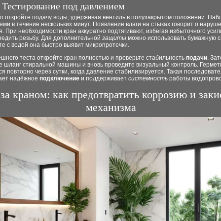
. Тестирование под давлением
о откройте подачу воды, удерживая вентиль в полузакрытом положении. Наб
ми в течение нескольких минут. Появление влаги на стыках говорит о наруш
. При необходимости кран аккуратно подтягивают, избегая избыточного усил
редить резьбу. Для дополнительной
защиты
можно использовать бумажную с
те с водой она быстро выявит микропротечки.
шного теста откройте кран полностью и проверьте стабильность
подачи
. За
е шланг стиральной машины и вновь проведите визуальный контроль. Гермет
я повторно через сутки, когда давление стабилизируется. Такая последоват
ает надёжное
подключение
и поддерживает
системность
работы водопрово
 за краном: как предотвратить коррозию и зак
механизма