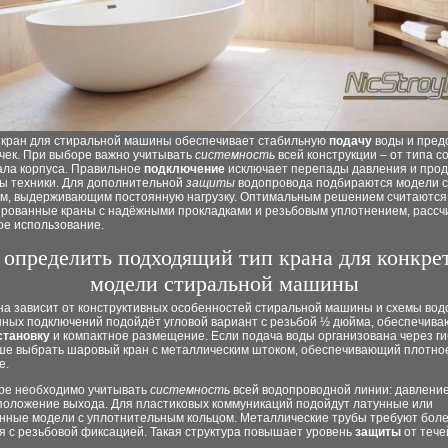
кран для стиральной машины обеспечивает стабильную
подачу
воды и пред
чек. При выборе важно учитывать
системность
всей конструкции – от типа 
ала корпуса. Правильное
подключение
исключает перепады давления и про
бы техники. Для дополнительной
защиты
водопровода подбираются модели 
м, выдерживающим постоянную нагрузку. Оптимальным решением считаются
ированные краны с надёжными прокладками и резьбовым уплотнением, рассч
ое использование.
 определить подходящий тип крана для конкре
модели стиральной машины
на зависит от конструктивных особенностей стиральной машины и схемы вод
нных подключений подойдёт угловой вариант с резьбой ½ дюйма, обеспечив
становку
и компактное размещение. Если подача воды организована через ги
чше выбрать шаровый кран с металлическим штоком, обеспечивающий плотно
е.
ре необходимо учитывать
системность
всей водопроводной линии: давление
сположение выхода. Для пластиковых коммуникаций подойдут латунные или
нные модели с уплотнительным кольцом. Металлические трубы требуют боле
я с резьбовой фиксацией. Такая структура повышает уровень
защиты
от тече