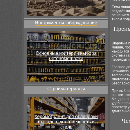
Если машин
создаёт л
решением б
типом под
Инструменты, оборудование
Преим
Шаровые к
машин, пос
находится 
Основные критерии выбора
система г
бетономешалки
перекрыти
Главное до
нержавеющ
тефлоновы
многократ
безопасной
Стройматериалы
При выбор
соответст
без допол
удобно при
простоту у
длительно
Керамогранит для облицовки
Че
фасадов: долговечность и
стиль