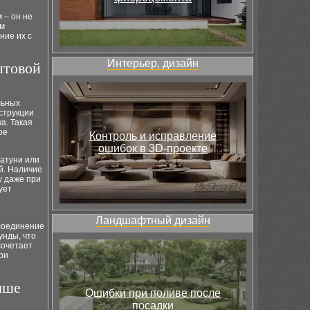
 – он не
м
ние их с
Интерьер, дизайн
ытовой
льных
струкции
а. Такая
ое
Контроль и исправление
ошибок в 3D-проекте
латуни или
й. Наличие
у даже при
ует
Ландшафтный дизайн
 соединение
унды, что
сочетает
ри
чше
Ошибки при поливе после
посадки