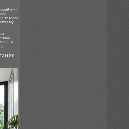
людайте за
ении
ия, которое
алфетку:
тем
ичность
ельность
да.
исание