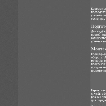
Корректна
последова
утечкам и
состояние 
Подгот
Для надёж
пастой. На
количество
уровень
з
Монтаж
Кран вкруч
оборота. 
металличес
пластиков
продлевае
герметично
Герметичн
службы об
резьбы пр
для опред