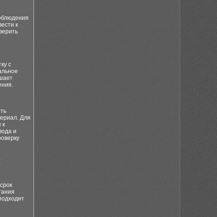
соблюдения
ести к
верить
ку с
альное
ышает
ения.
рть
ериал. Для
 к
вода и
роверку
я
срок
гания
подходит