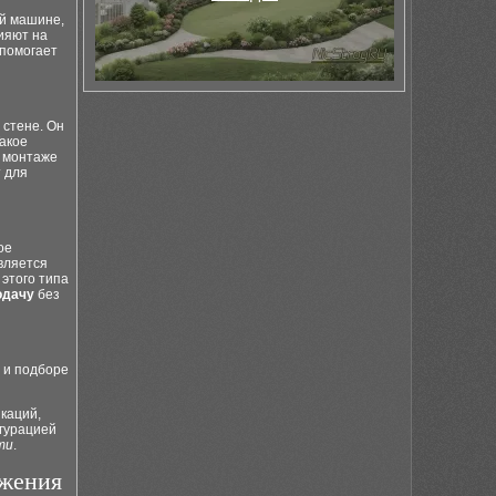
й машине,
ияют на
 помогает
 стене. Он
акое
и монтаже
 для
ое
вляется
этого типа
одачу
без
 и подборе
каций,
игурацией
ти
.
бжения