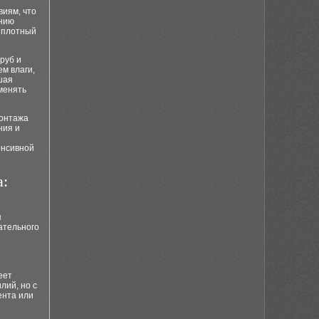
иям, что
ению
т плотный
руб и
м влаги,
шая
менять
монтажа
ния и
енсивной
а:
я
ательного
еет
лий, но с
ента или