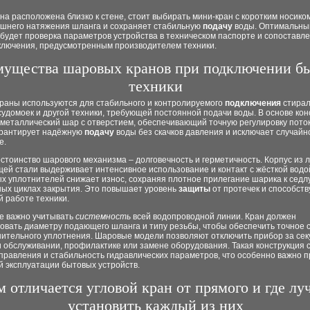
а расположена близко к стене, стоит выбирать мини-кран с коротким носиком
ишнего натяжения шланга и сохраняет стабильную
подачу
воды. Оптимальны
удет проверка параметров устройства в техническом паспорте и сопоставле
ключения, предусмотренным производителем техники.
ущества шаровых кранов при подключении б
техники
раны используются для стабильного и контролируемого
подключения
стира
удомоек и другой техники, требующей постоянной подачи воды. В основе кон
металлический шар с отверстием, обеспечивающий точную регулировку поток
арантирует надёжную
подачу
воды без скачков давления и исключает случайн
е.
стоинство шарового механизма – долговечность и герметичность. Корпус из 
ей стали выдерживает интенсивное использование и контакт с жёсткой водо
х уплотнителей снижает износ, сохраняя плотное прилегание шарика к седл
ных циклах закрытия. Это повышает уровень
защиты
от протечек и способств
 работе техники.
е важно учитывать
системность
всей водопроводной линии. Кран должен
вовать диаметру подающего шланга и типу резьбы, чтобы обеспечить точное
нительного уплотнения. Шаровые модели позволяют отключить прибор за сек
 обслуживании, профилактике или замене оборудования. Такая конструкция 
правления и стабильность гидравлических параметров, что особенно важно п
й эксплуатации бытовых устройств.
м отличается угловой кран от прямого и где лу
установить каждый из них