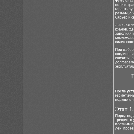
Фум-лента
политетра
гарантиру
резьбы, о
барьер и с
Льняная по
кранов, гд
заполняя 
системно
силиконовы
При выбор
соединени
снизить н
долговре
эксплуатац
После
уст
герметичн
подключени
Этап 1
Перед пода
трещин, а 
плотным п
лён, прове