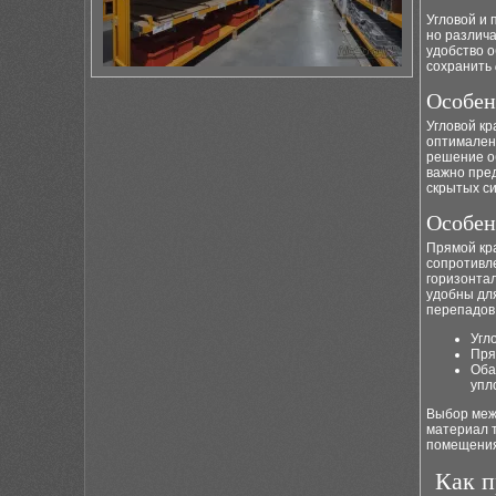
Угловой и 
но различ
удобство 
сохранить
Особен
Угловой кр
оптимален
решение о
важно пре
скрытых с
Особен
Прямой кр
сопротивле
горизонтал
удобны дл
перепадов
Угл
Пря
Оба
упл
Выбор меж
материал т
помещения
Как п