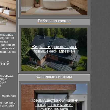
Работы по кровле
отвращает
соединения
длевает
с запорным
Жидкая гидроизоляция с
 латунные
повышенной адгезией
итанные на
тной
опровода.
Фасадные системы
ающий
бкий
е
, материал
Преимущества облицовки
е прочного
фасадов плитами из
й и износа
фиброцемента