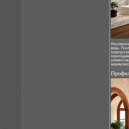
Регулярное
воды. Пос
подход к 
перепадами
элементов
аккумулиро
Профил