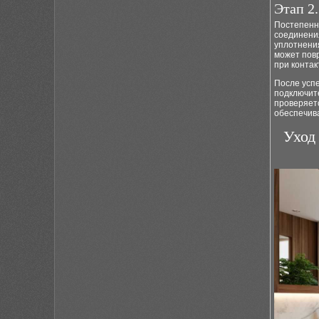
Этап 2
Постепенн
соединения
уплотнения
может пов
при контак
После успе
подключит
проверяетс
обеспечив
Уход