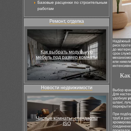
Базовые расценки по строительным
работам
Ремонт, отделка
Надёжный 
риск проте
до матери
Как выбрать модульную
срок служ
мебель под размер комнаты
механизмо
или никел
интенсивн
Как
Новости недвижимости
Выбор кра
Для насте
удобную
у
шланг, лу
перекрыти
При подбо
Чистые комнаты: стандарты
труб и ра
хромирова
ISO
соединени
прокладок.