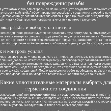
без повреждения резьбы
я
установка
крана для стиральной машины требует аккуратности и точного 
тельности действий. Любое нарушение резьбового соединения способно прив
ли деформации уплотнительных элементов. Перед монтажом необходимо про
фитинга и убедиться, что поверхность чистая и не имеет заусенцев.
овка резьбы и выбор уплотнителя
ного соединения рекомендуется использовать фум-ленту или льняную подмот
матывать материал следует по ходу резьбы, не допуская её перекоса. Оптим
 витков – от пяти до семи, в зависимости от диаметра. Такая подготовка пов
ащиты
от протечек и обеспечивает стабильную
подачу
воды без потерь давл
 и контроль усилия
ивается вручную до упора, после чего затягивается гаечным ключом на четве
Излишнее давление может сорвать резьбу или повредить уплотнительный мат
ких труб предпочтительно использовать латунные краны, а при подключении
ым системам – модели с переходником. Это сохраняет
системность
водопро
т срок службы соединений. После завершения работ необходимо провести п
сти под давлением, наблюдая за возможными каплями воды в зоне стыка.
Какие уплотнительные материалы выбрать дл
герметичного соединения
ость соединений при
подключении
крана к водопроводу напрямую влияет на 
орудования и уровень
защиты
от протечек. Для обеспечения плотного приле
именяются несколько типов уплотнительных материалов, каждый из которых 
елённых условий эксплуатации и типов резьбовых соединений.