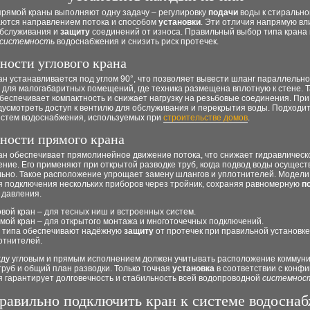
прямой краны выполняют одну задачу – регулировку
подачи
воды к стирально
аются направлением потока и способом
установки
. Эти отличия напрямую вл
обслуживания и
защиту
соединений от износа. Правильный выбор типа крана
системность
водоснабжения и снизить риск протечек.
ности углового крана
ан устанавливается под углом 90°, что позволяет вывести шланг параллельно
 для малогабаритных помещений, где техника размещена вплотную к стене. Т
беспечивает компактность и снижает нагрузку на резьбовые соединения. Пр
дусмотреть доступ к вентилю для обслуживания и перекрытия воды. Подходит
истем водоснабжения, используемых при
строительстве домов
.
ности прямого крана
ан обеспечивает прямолинейное движение потока, что снижает гидравлическ
ние. Его применяют при открытой разводке труб, когда подвод воды осущест
ьно. Такое расположение упрощает замену шлангов и уплотнителей. Модели 
я подключения нескольких приборов через тройник, сохраняя равномерную
п
 давления.
овой кран – для тесных ниш и встроенных систем.
мой кран – для открытого монтажа и многоточечных подключений.
 типа обеспечивают надёжную
защиту
от протечек при правильной установке
отнителей.
ду угловым и прямым исполнением должен учитывать расположение коммуни
руб и общий план разводки. Только точная
установка
в соответствии с конф
 гарантирует долговечность и стабильность всей водопроводной
системнос
равильно подключить кран к системе водосна