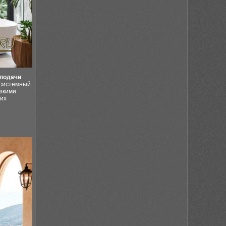
подачи
 системный
езкими
щих