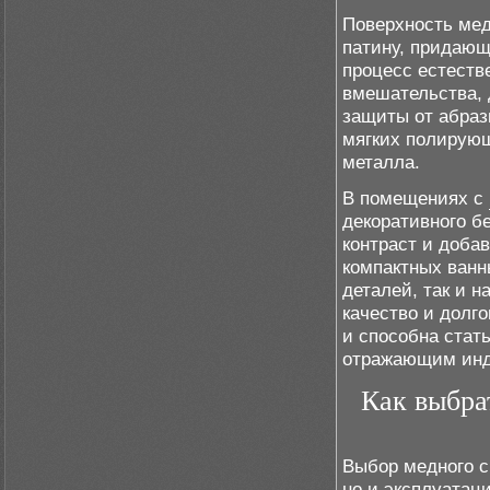
Поверхность мед
патину, придающ
процесс естеств
вмешательства, 
защиты от абраз
мягких полирующ
металла.
В помещениях с
декоративного б
контраст и доба
компактных ванн
деталей, так и н
качество и долг
и способна стат
отражающим инд
Как выбра
Выбор медного с
но и эксплуатац