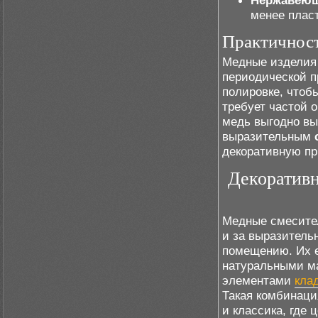
Нержавеющ
менее пласт
Практичност
Медные изделия
периодической п
полировке, чтоб
требует частой о
медь выгодно вы
выразительным
декоративную пр
Декоратив
Медные смесите
и за выразитель
помещению. Их е
натуральными ма
элементами
кла
Такая комбинаци
и классика, где