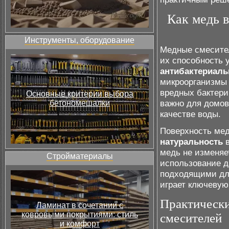
Как медь в
Инструменты, оборудование
Медные смесител
их способность 
антибактериал
микроорганизмы 
вредных бактери
Основные критерии выбора
важно для домов
бетономешалки
качестве воды.
Поверхность мед
натуральность
в
медь не изменяе
Стройматериалы
использование д
подходящими для
играет ключевую
Практически
Ламинат в сочетании с
ковровыми покрытиями: стиль
смесителей
и комфорт