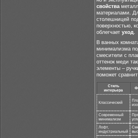
свойства
металл
материалами. Д
столешницей под
поверхностью, к
облегчает
уход
.
В ванных комнат
минимализма по
смесители с пла
оттенок меди та
элементы – ручк
поможет сравнит
Стиль
Ф
интерьера
Пла
Классический
изо
Современный
Пр
минимализм
угл
Лофт,
См
индустриальный
выс