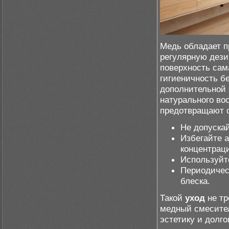
Медь обладает 
регулярную дез
поверхность сам
гигиеничность б
дополнительной 
натурального во
предотвращают 
Не допускай
Избегайте 
концентрац
Используйт
Периодичес
блеска.
Такой
уход
не тр
медный смесител
эстетику и долго