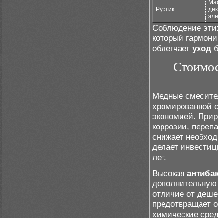
Ма
Рустик
де
эл
Соблюдение этих
который гармони
облегчает
уход
б
Стоимос
Медные смесител
хромированной с
экономией. При
коррозии, переп
снижает необход
делает инвестиц
лет.
Высокая
антиба
дополнительную 
отличие от деше
предотвращает о
химические сред