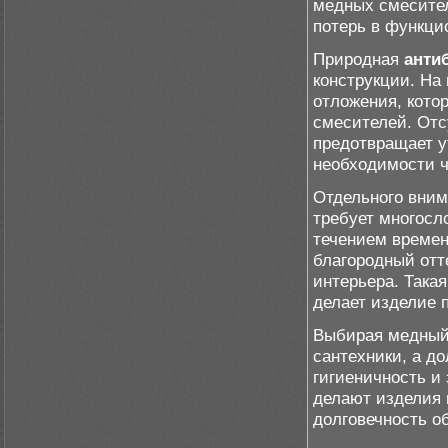
медных смесител
потерь в функци
Природная
анти
конструкции. На
отложения, кото
смесителей. Отс
предотвращает у
необходимости ч
Отдельного вни
требует многосл
течением времени
благородный от
интерьера. Така
делает изделие 
Выбирая медный 
сантехники, а до
гигиеничность и
делают изделия 
долговечность о