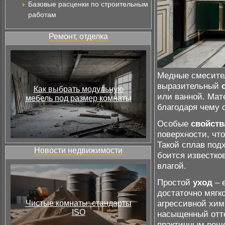
Базовые расценки по строительным
работам
Ремонт, отделка
Медные смесите
выразительный
Как выбрать модульную
или ванной. Мат
мебель под размер комнаты
благодаря чему 
Особые
свойств
поверхности, чт
Такой сплав подх
Новости недвижимости
боится известко
влагой.
Простой
уход
– 
достаточно мягко
агрессивной хим
Чистые комнаты: стандарты
ISO
насыщенный отте
практичным реше