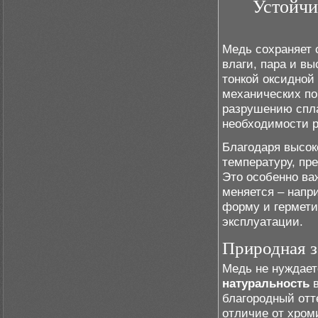
Устойчи
Медь сохраняет
влаги, пара и в
тонкой оксидной
механических по
разрушению спла
необходимости р
Благодаря высок
температуру, пр
Это особенно ва
меняется – напри
форму и гермети
эксплуатации.
Природная з
Медь не нуждает
натуральность
в
благородный отте
отличие от хром