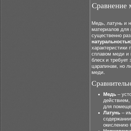
Сравнение 
Медь, латунь и 
материалов для 
существенно раз
натуральность
характеристики п
сплавом меди и 
блеск и требует
царапинам, но л
меди.
Сравнительн
Медь
– уст
действием, 
для помеще
Латунь
– им
содержании
окислению 