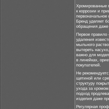
Хромированные п
к коррозии и пр
первоначальное 
Бренд уделяет б
обращения даже 
Первое правило 
удаления известк
мыльного раство
вытереть насухо
важно для модел
в линейках, ори
покупателей.
Не рекомендуетс
щетиной или сре
структуру покры
ухода за хромом
подход продлева
изделия даже пр
Регулярная проф