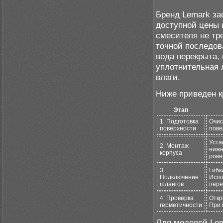
Бренд Lemark за
доступной цены 
смесителя не тр
точной последов
вода перекрыта,
уплотнительная 
влаги.
Ниже приведен к
Этап
1. Подготовка
Очис
поверхности
пове
Уста
2. Монтаж
нижн
корпуса
ровн
3.
Гибк
Подключение
Испо
шлангов
пере
4. Проверка
Откр
герметичности
При 
Для моделей Lem