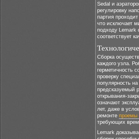
Sedal и аэратор
регулировку нап
партия проходит
что исключает м
подходу Lemark 
соответствует ка
Технологиче
Сборка осуществ
каждого узла. Р
герметичность с
проверку специа
популярность на
предсказуемый р
открывания-закр
означают эксплу
лет, даже в усл
ремонте
проемы 
требующих врем
Lemark доказыва
сборки способны