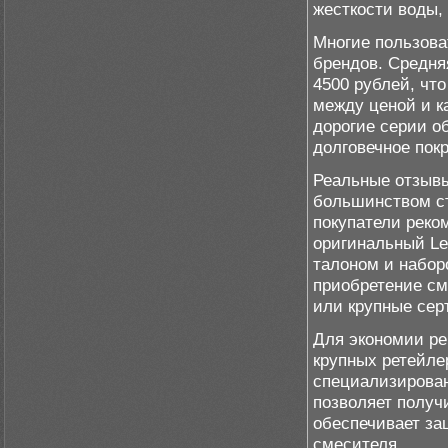
жесткости воды,
Многие пользова
брендов. Средня
4500 рублей, что
между ценой и к
дорогие серии 
долговечное пок
Реальные отзывы
большинством ст
покупатели реко
оригинальный Le
талоном и набор
приобретение см
или крупные сер
Для экономии ре
крупных ретейлер
специализирова
позволяет получ
обеспечивает за
смесителя.