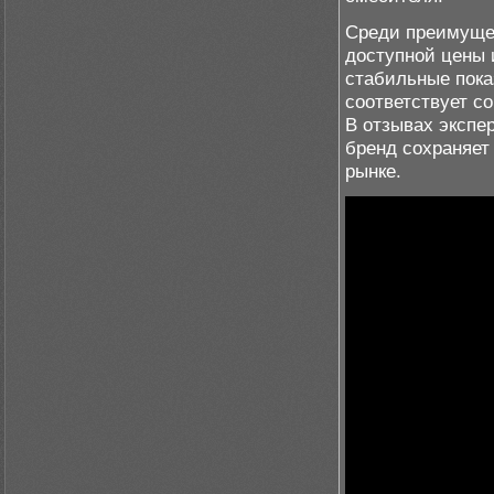
Среди преимущес
доступной цены 
стабильные пока
соответствует с
В отзывах экспе
бренд сохраняет
рынке.