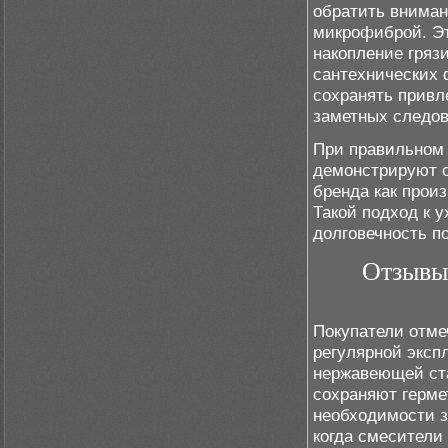
обратить вниман
микрофиброй. Эт
накопление гряз
сантехнических 
сохранять привл
заметных следов
При правильном
демонстрируют с
бренда как прои
Такой подход к 
долговечность п
Отзывы 
Покупатели отме
регулярной экспл
нержавеющей ста
сохраняют герме
необходимости з
когда смесители