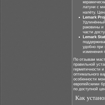
керамическ
латуни с м
налёту. Цен
Lemark Pro
Удлинённый
раковины и 
части досту
Lemark Sta
поддержива
удобно при
изменения 
По отзывам маст
правильной уста
герметичности и
оптимального ва
особенности мон
европейскими бр
по доступной це
Как устано