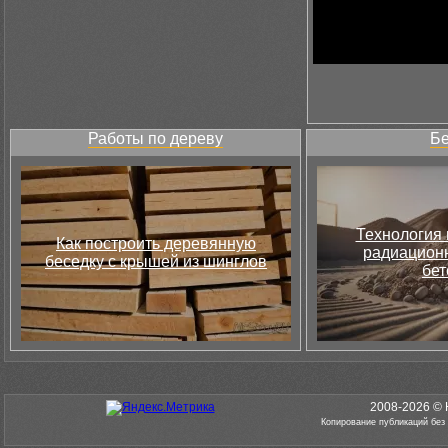
Работы по дереву
Бе
Технология 
Как построить деревянную
радиацион
беседку с крышей из шинглов
бет
2008-2026 © 
Копирование публикаций без