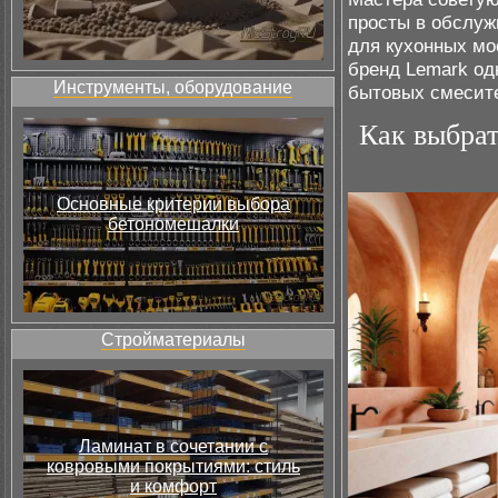
просты в обслуж
для кухонных мо
бренд Lemark од
Инструменты, оборудование
бытовых смесит
Как выбрат
Основные критерии выбора
бетономешалки
Стройматериалы
Ламинат в сочетании с
ковровыми покрытиями: стиль
и комфорт