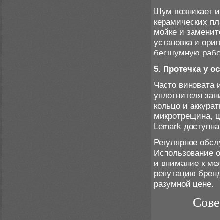
Шум возникает и
керамических пл
мойке и заменит
установка и ори
бесшумную работ
5. Протечка у о
Часто виновата 
уплотнителя зан
кольцо и аккура
микротрещина, ц
Lemark доступна
Регулярное обсл
Использование 
и внимание к ме
репутацию бренд
разумной цене.
Сове