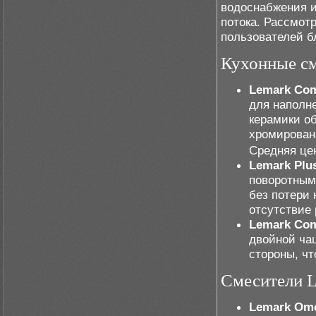
водоснабжения и
потока. Рассмот
пользователей б
Кухонные см
Lemark Com
для наполн
керамики об
хромирован
Средняя цен
Lemark Plu
поворотным
без потери 
отсутствие
Lemark Com
двойной чаш
стороны, ч
Смесители L
Lemark Om