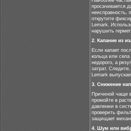
Наиболее частая
просачивается д
неисправность, 
открутите фикси
Lemark. Использ
нарушить гермет
2. Капание из и
Если капает пос
кольца или села
недорого, а рез
затрат. Следите
Lemark выпускае
3. Снижение на
Причиной чаще в
промойте в раст
давлении в сист
проверить фильт
защищает механ
4. Шум или виб