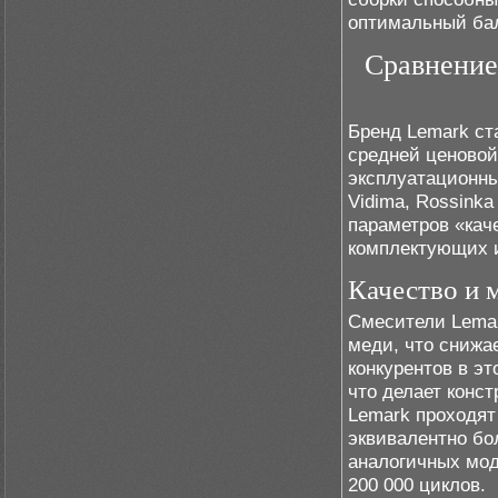
оптимальный бал
Сравнение
Бренд Lemark ст
средней ценовой
эксплуатационны
Vidima, Rossink
параметров «кач
комплектующих и
Качество и 
Смесители Lemar
меди, что снижа
конкурентов в э
что делает конс
Lemark проходят
эквивалентно бо
аналогичных мод
200 000 циклов.