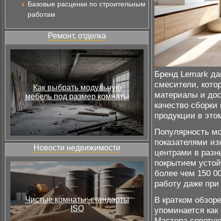
Базовые расценки по строительным
работам
Ремонт, отделка
Бренд Lemark да
смесители, кото
Как выбрать модульную
материалы и дос
мебель под размер комнаты
качество сборки
продукции в это
Популярность мо
показателями из
Новости недвижимости
центрами в разн
покрытием устой
более чем 150 0
работу даже при
В кратком обзор
Чистые комнаты: стандарты
ISO
упоминается как
Мастера советую