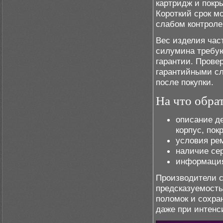
картридж и покры
Короткий срок м
слабом контроле
Вес изделия час
силумина требую
гарантии. Прове
гарантийными сл
после покупки.
На что обра
описание д
корпус, пок
условия рем
наличие се
информация
Производители с
предсказуемость
поломок и сохра
даже при интенс