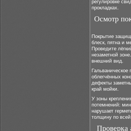
регулировке сви
прокладках.
Осмотр пок
Покрытие защища
блеск, пятна и 
Проведите лёгкий
незаметной зоне.
внешний вид.
Гальваническое 
облегчённых кон
дефекты заметны
край мойки.
У зоны креплени
потемнений: мин
нарушает гермет
толщину по всей
Проверка 