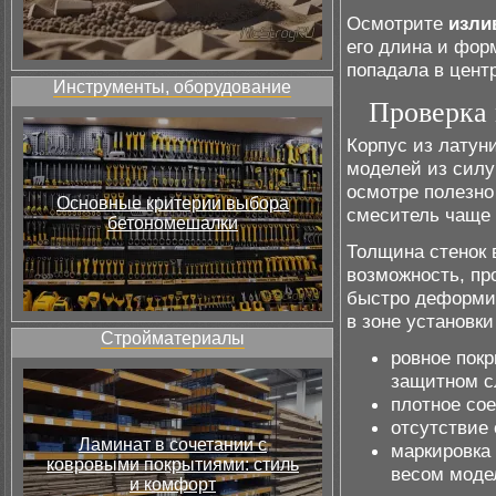
Осмотрите
изли
его длина и фор
попадала в центр
Инструменты, оборудование
Проверка 
Корпус из латун
моделей из силу
осмотре полезно
Основные критерии выбора
смеситель чаще 
бетономешалки
Толщина стенок 
возможность, пр
быстро деформир
в зоне установки
Стройматериалы
ровное покр
защитном с
плотное сое
отсутствие 
Ламинат в сочетании с
маркировка
ковровыми покрытиями: стиль
весом моде
и комфорт