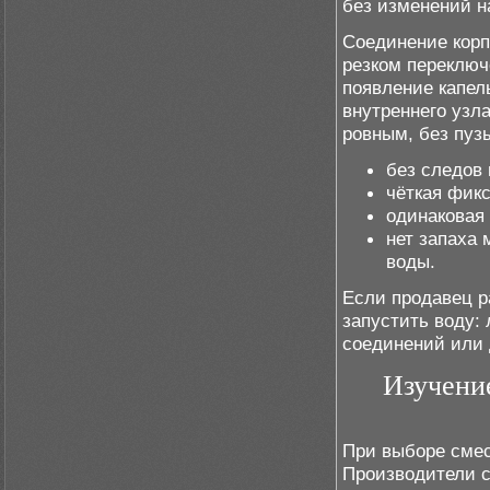
без изменений н
Соединение корп
резком переключ
появление капель
внутреннего узл
ровным, без пуз
без следов 
чёткая фик
одинаковая
нет запаха
воды.
Если продавец р
запустить воду:
соединений или 
Изучени
При выборе смес
Производители с