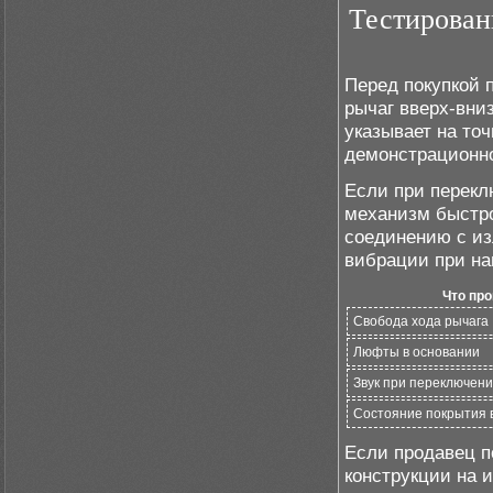
Тестирован
Перед покупкой 
рычаг вверх-вни
указывает на точ
демонстрационно
Если при перекл
механизм быстро
соединению с из
вибрации при на
Что пр
Свобода хода рычага
Люфты в основании
Звук при переключен
Состояние покрытия в
Если продавец п
конструкции на 