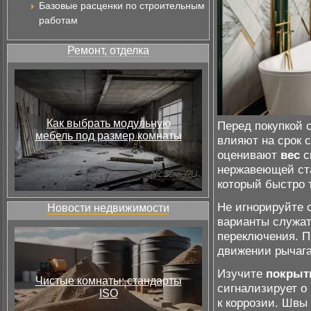
Базовые расценки по строительным
работам
Ремонт, отделка
Как выбрать модульную
Перед покупкой 
мебель под размер комнаты
влияют на срок 
оценивают
вес
с
нержавеющей ста
который быстро 
Не игнорируйте 
Новости недвижимости
варианты служат
переключения. П
движении рычага
Изучите
покрыт
Чистые комнаты: стандарты
сигнализирует о
ISO
к коррозии. Швы