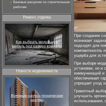
Базовые расценки по строительным
работам
Ремонт, отделка
При создании с
возникает задач
Как выбрать модульную
подходят для по
мебель под размер комнаты
компактность
п
ущерба для эсте
При выборе моде
установки, но и
Новости недвижимости
коммуникаций и 
обеспечивает га
упрощает уход з
Грамотный
выбо
улучшить эргоно
Военные научно-технические
центры
использования, 