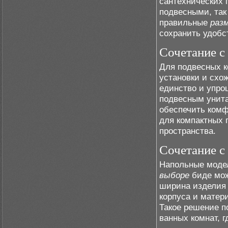
сантехнических 
подвесными, так
правильные
раз
сохранить удобс
Сочетание с
Для подвесных к
установки и схо
единство и упро
подвесным унита
обеспечить комф
для компактных 
пространства.
Сочетание с
Напольные моде
выборе
биде мож
ширина изделия 
корпуса и матер
Такое решение п
ванных комнат, 