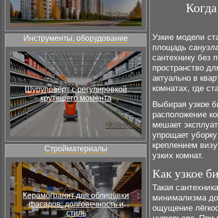
Когда
Узкие модели ст
Инструменты, оборудование
площадь
санузл
сантехнику без 
пространство дл
актуально в ква
комнатах, где с
Шуруповёрт с регулировкой
крутящего момента
Выбирая узкое б
расположение ко
мешает эксплуат
упрощает уборку
креплением визу
Стройматериалы
узких комнат.
Как узкое би
Такая сантехник
Керамогранит для облицовки
минимализма до
фасадов: долговечность и
ощущение лёгкос
стиль