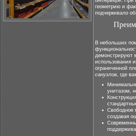
интерьере
. При
геометрию и фак
подчеркивало об
Преим
В небольших по
функциональност
демонстрируют
использования и
ограниченной пл
санузлов
, где в
Минималь
унитазом, н
Конструкция
стандартны
Свободное 
создавая о
Современны
поддержива