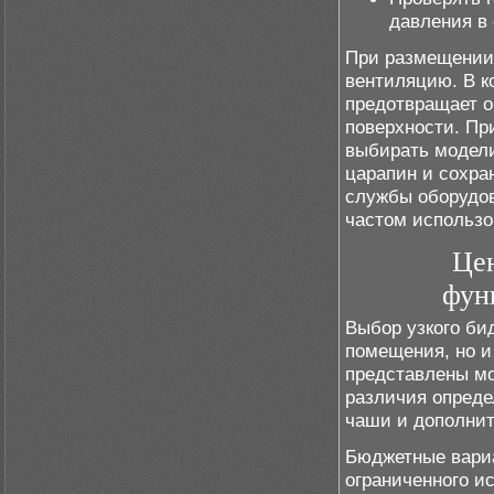
давления в
При размещении
вентиляцию. В к
предотвращает о
поверхности. Пр
выбирать модели
царапин и сохра
службы оборудов
частом использо
Це
фун
Выбор узкого би
помещения, но и
представлены мо
различия опред
чаши и дополни
Бюджетные вари
ограниченного и