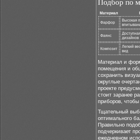
Подбор по м
Материал
Высокая 
Фарфор
впитывани
Доступна
Фаянс
дизайнов
Легкий ве
Композит
вид
Материал и форм
помещения и общ
сохранить визуа
округлые очерта
проекте предус
стоит заранее р
приборов, чтобы
Тщательный выб
оптимального ба
Правильно подоб
подчеркивает пр
ежедневном исп