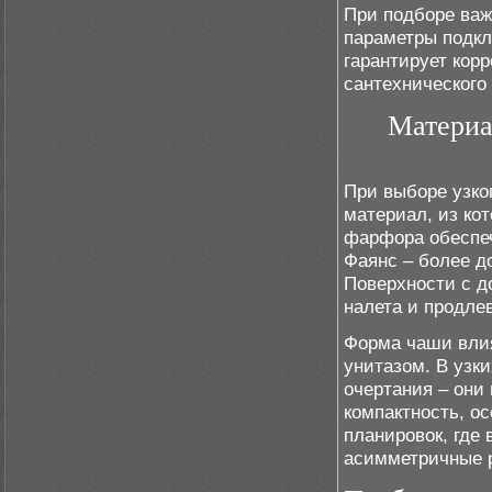
При подборе важ
параметры подкл
гарантирует кор
сантехнического
Материа
При выборе узко
материал, из ко
фарфора обеспеч
Фаянс – более до
Поверхности с д
налета и продле
Форма чаши влия
унитазом. В узк
очертания – они
компактность, о
планировок, где
асимметричные 