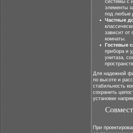
системы с 
элементы з
под любые
Частные д
классическ
зависит от
комнаты.
Гостевые с
прибора и 
унитаза, со
пространств
Для надежной фи
по высоте и рас
стабильность ко
сохранить целос
установки напря
Совмест
При проектиров