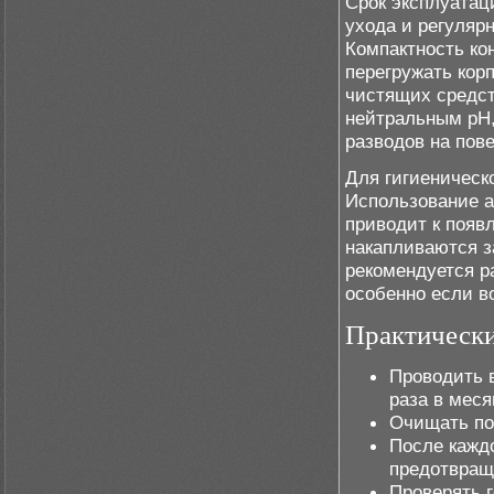
Срок эксплуатац
ухода и регуляр
Компактность ко
перегружать кор
чистящих средст
нейтральным pH,
разводов на пов
Для гигиеническо
Использование а
приводит к появ
накапливаются з
рекомендуется ра
особенно если во
Практически
Проводить 
раза в меся
Очищать по
После кажд
предотвращ
Проверять 