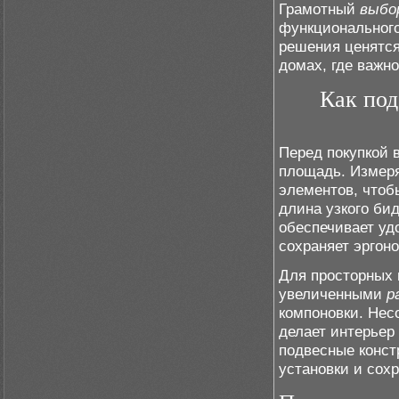
Грамотный
выбо
функционального
решения ценятся 
домах, где важн
Как под
Перед покупкой 
площадь. Измеря
элементов, чтоб
длина узкого бид
обеспечивает уд
сохраняет эргон
Для просторных
увеличенными
р
компоновки. Нес
делает интерьер
подвесные конст
установки и сох