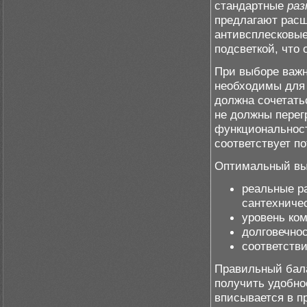
стандартные
ра
предлагают рас
антивсплесковые
подсветкой, что
При выборе важн
необходимы для 
должна сочетать
не должны пере
функциональност
соответствует п
Оптимальный выб
реальные р
сантехниче
уровень ко
долговечнос
соответств
Правильный бал
получить удобно
вписывается в п