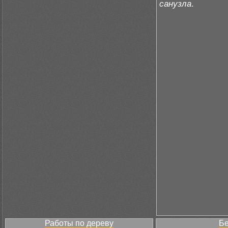
санузла
.
Работы по дереву
Бе