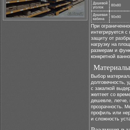
Душевой
80x80
уголок
Душевая
90x90
кабина
При ограниченно
интегрируется с
защиту от разбр
нагрузку на пло
размерам и функ
конкретной ванно
Материалы 
Выбор материала
долговечность, 
с закалкой выде
желтеет со врем
дешевле, легче,
прозрачность. М
профиль или нер
и сложность уст
Различия в 