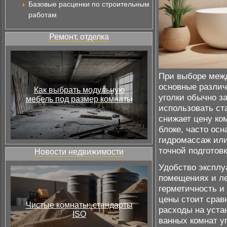
Базовые расценки по строительным
работам
Ремонт, отделка
При выборе межд
основные различ
Как выбрать модульную
уголки обычно з
мебель под размер комнаты
использовать ст
снижает цену ко
блоке, часто ос
гидромассаж или
точной подготов
Новости недвижимости
Удобство эксплу
помещениях и ле
герметичность и
цены стоит срав
Чистые комнаты: стандарты
расходы на уста
ISO
ванных комнат у