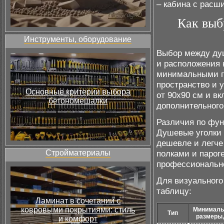
– кабина с расш
Как выб
Инструменты, оборудование
Выбор между душ
и расположения 
минимальными га
пространство и 
Основные критерии выбора
от 90x90 см и в
бетономешалки
дополнительного
Различия по фун
Душевые уголки 
дешевле и легче
Стройматериалы
полками и парог
профессионально
Для визуального
таблицу:
Ламинат в сочетании с
ковровыми покрытиями: стиль
Минимал
Тип
размеры,
и комфорт