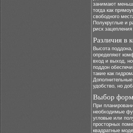
занимают меньше
тогда как прямо
свободного мест
Полукруглые и 
риск зацепления
Различия в 
Высота поддона,
определяют комф
вход и выход, н
поддон обеспечи
такие как гидром
Дополнительные 
удобство, но до
Выбор формы
При планировани
необходимые фу
угловые или пол
просторных пом
квадратные мод