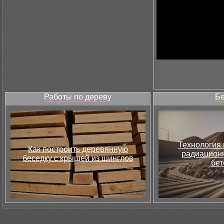
Работы по дереву
Бе
Технология 
Как построить деревянную
радиацион
беседку с крышей из шинглов
бет