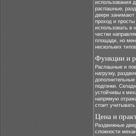
использования д
распашные, разд
двери занимают 
проход и просты
использовать в 
чистки направля
площади, но мен
нескольких типо
Функции и р
Распашные и по
нагрузку, раздв
дополнительные 
подгонки. Склад
устойчивы к мех
напрямую отража
стоит учитывать
Цена и прак
Раздвижные двер
сложности меха