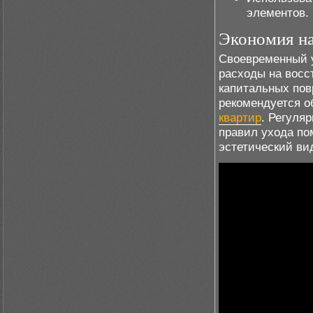
элементов.
Экономия на
Своевременный 
расходы на восс
капитальных пов
рекомендуется 
квартир
. Регуля
правил ухода по
эстетический вид