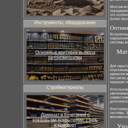
Монтаж вс
передвиже
это особе
более про
Инструменты, оборудование
Оптими
Встроенны
нарушени
системы в
Мат
Основные критерии выбора
бетономешалки
Для скрыт
пластиковы
каркасом в
без риска
нарушая 
Стройматериалы
Использов
увеличивае
совместим
дополните
Конструкц
системы. 
Ламинат в сочетании с
минимали
ковровыми покрытиями: стиль
и комфорт
Ухо