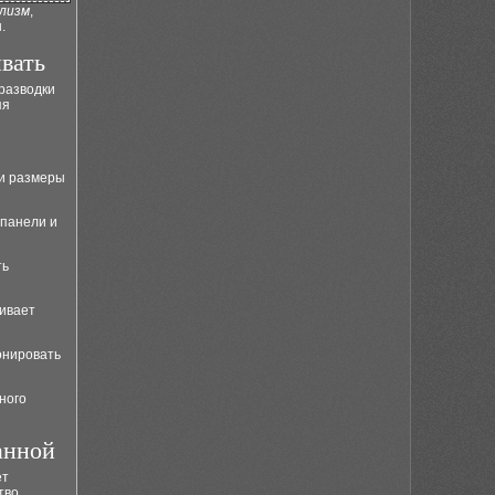
лизм
,
.
вать
 разводки
яя
 и размеры
 панели и
ть
чивает
онировать
ного
анной
ет
тво