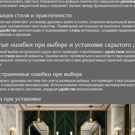
 использовать светлые поверхности и ровные панели без нарушения
дизайн
спечивает аккуратный вид и сохраняет баланс между функциональностью и э
ация стиля и практичности
онтаж облегчает установку душевых кабин и полок, сохраняя визуальный
мин
щая захламление пространства. Правильная интеграция встроенных элемен
удобство
эксплуатации и подчеркивает
стиль
интерьера, создавая гармонич
 формы и функции.
тые ошибки при выборе и установке скрытого 
ный выбор встроенного душа часто приводит к проблемам с
удобством
экспл
ем
стиля
ванной комнаты. Ошибки могут проявляться в несоответствии разме
неверной глубине установки или несоответствии декоративных панелей обще
.
страненные ошибки при выборе
ирают душевую систему без учета размеров кабины, что приводит к выступа
 и нарушению
минимализма
. Использование неподходящих материалов корп
знос и вызвать протечки, ухудшая
удобство
использования.
 при установке