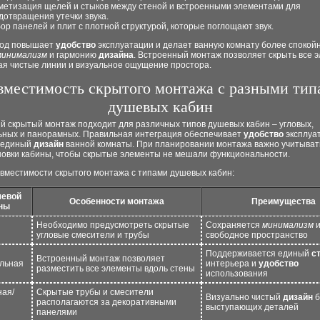
метизация щелей и стыков между стеной и встроенными элементами для
дотвращения утечки звука.
ор панелей и плит с плотной структурой, которые поглощают звук.
ход повышает
удобство
эксплуатации и делает ванную комнату более спокой
минимализм
и гармонию
дизайна
. Встроенный монтаж позволяет скрыть все 
ая чистые линии и визуальное ощущение простора.
вместимость скрытого монтажа с разными тип
душевых кабин
й скрытый монтаж подходит для различных типов душевых кабин – угловых,
ьных и панорамных. Правильная интеграция обеспечивает
удобство
эксплуа
 единый
дизайн
ванной комнаты. При планировании монтажа важно учитыва
ановки кабины, чтобы скрытые элементы не мешали функциональности.
овместимости скрытого монтажа с типами душевых кабин:
шевой
Особенности монтажа
Преимущества
ны
Необходимо предусмотреть скрытые
Сохраняется
минимализм
угловые смесители и трубы
свободное пространство
Поддерживается единый
с
Встроенный монтаж позволяет
льная
интерьера и
удобство
разместить все элементы вдоль стены
использования
ая/
Скрытые трубы и смесители
Визуально чистый
дизайн
б
располагаются за декоративными
выступающих деталей
панелями