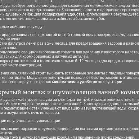
й душ требует регулярного ухода для сохранения
минимализма
и аккуратног
равильная чистка предотвращает образование налета и продлевает срок слу
й и душевых лейок. Для поддержания
удобства
использования рекомендуетс
ть мягкие чистящие средства и избегать абразивных губок.
емые действия по уходу:
тирание видимых поверхностей мягкой тряпкой после каждого использования
ления влаги.
стка фильтров лейки раз в 2–3 месяца для предотвращения засоров и равно
ора воды.
ользование специализированных средств для удаления известкового налета,
опасных для хромированных и латунных деталей.
верка уплотнителей и герметиков каждые 6–12 месяцев для предотвращения 
ытой части конструкции.
нения
стиля
ванной стоит выбирать встроенные элементы с гладкими поверх
егко протирать. Модульные конструкции позволяют быстро заменять отдельн
ажа всего корпуса, сохраняя
минимализм
и
удобство
эксплуатации.
крытый монтаж и шумоизоляция ванной комна
 душ снижает уровень шума за счет скрытия труб и смесителей за стеной, ч
ает более комфортное использование ванной. Конструкции с дополнительно
 и герметизацией стен уменьшают вибрацию и звук протекающей воды, сохра
зм
и аккуратный
стиль
интерьера.
ции по улучшению шумоизоляции:
ользование каркасов с шумоизоляционными вставками при монтаже встроен
ментов.
ладка труб в шумоизолирующие короба или применение гибких соединений.