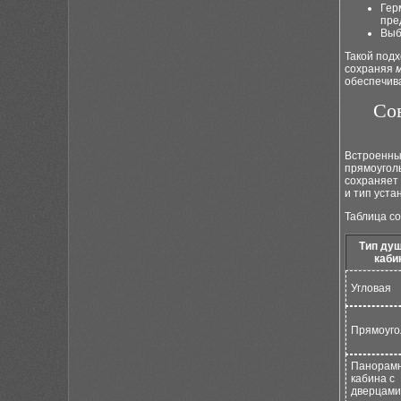
Гер
пре
Выб
Такой под
сохраняя
обеспечив
Со
Встроенны
прямоугол
сохраняет
и тип уст
Таблица с
Тип ду
каби
Угловая
Прямоуго
Панорамн
кабина с
дверцами