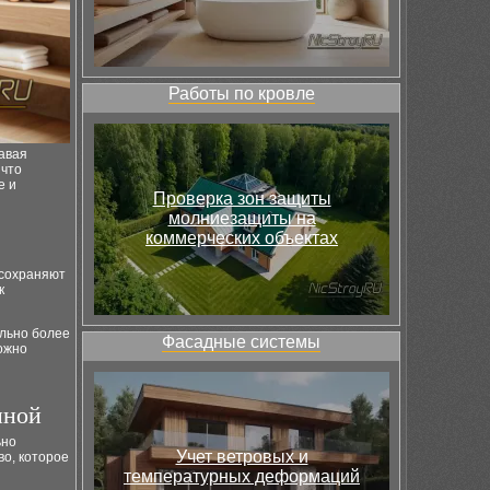
Работы по кровле
авая
 что
е и
Проверка зон защиты
молниезащиты на
коммерческих объектах
 сохраняют
к
льно более
Фасадные системы
ожно
нной
ьно
Учет ветровых и
во, которое
температурных деформаций