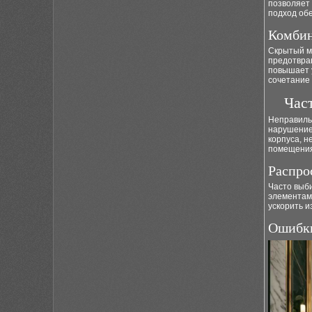
позволяет
подход обе
Комбин
Скрытый м
предотвра
повышает
сочетание
Час
Неправиль
нарушени
корпуса, 
помещения
Распро
Часто выб
элементам
ускорить и
Ошибки