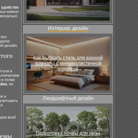
т
удобство
ных комнат
визуально
Интерьер, дизайн
 без
ругие
ый дизайн.
того
Как выбрать стиль для ванной
комнаты с минималистичной
отделкой
ители и
аллическим
 и полки
айна
, не
ки и
Ландшафтный дизайн
 учитывать
ал
рки всей
я
Подготовка почвы для лиан
темы