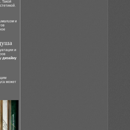
а
. Такой
стетикой.
имализм
и
тов
ное
душа
уатации и
ров
му
дизайну
ющим
уса может