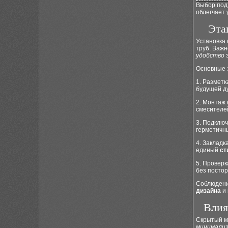
Выбор под
облегчает 
Эта
Установка 
труб. Важн
удобство
э
Основные 
1. Разметк
будущей д
2. Монтаж 
смесителей
3. Подклю
герметичн
4. Закладк
единый
ст
5. Провер
без постор
Соблюдение
дизайна
и 
Влия
Скрытый м
минимали