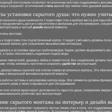
ходящей конструкции позволяет встроенному монтажу поддерживать
минима
уход и сохраняет эстетический
стиль
ванной при любом типе душевой кабины
пы установки скрытого душа: что нужно учиты
встроенного душа начинается с подготовки стен и выбора места для скрытой
о предусмотреть доступ к смесителям и фильтрам для обслуживания, сохран
ксплуатации и чистый
дизайн
ванной комнаты.
этапы монтажа:
а и подготовка стен под встроенный корпус. Следует учитывать уровень пола
ушевой кабины для сохранения
минимализма
интерьера.
каркаса и установка скрытых трубопроводов. Каркас должен выдерживать вес
, а трубы обеспечивать надежную подачу воды.
чение смесителей, душевых лейок и термостатов. Все соединения должны бы
ыми, чтобы избежать протечек и сохранить
удобство
эксплуатации.
а декоративных панелей или плитки поверх встроенного корпуса. Это обеспе
иль
и визуальный
минимализм
ванной комнаты.
ка работы системы и регулировка напора воды. Все элементы должны функци
оннего шума и легко открываться для обслуживания.
 этих этапов гарантирует долговечность скрытого душа, сохранение аккурат
максимальное
удобство
при эксплуатации.
ние скрытого монтажа на интерьер и дизайн в
онтаж душа позволяет сохранить чистые линии стен и пола, что поддержива
зм
и единый
стиль
ванной комнаты. Встроенные элементы делают пространс