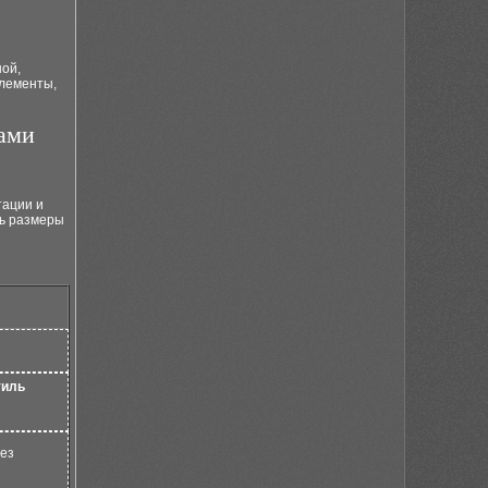
ной,
элементы,
ами
тации и
ть размеры
и
тиль
ез