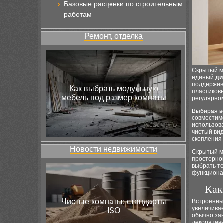
Базовые расценки по строительным
работам
Ремонт, отделка
Скрытый м
единый
ди
поддержи
Как выбрать модульную
пластиковы
мебель под размер комнаты
регулярно
Выбирая в
совместим
использова
чистый ви
скопления 
Новости недвижимости
Скрытый м
просторно
выбрать те
функциона
Как
Чистые комнаты: стандарты
Встроенный
увеличива
ISO
обычно за
декоратив