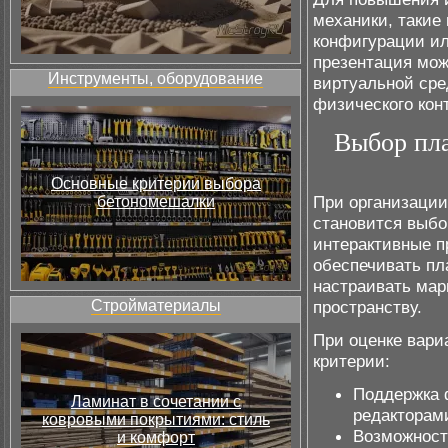
механики, такие
конфигурации ил
презентация мож
Инструменты, оборудование
виртуальной сре
физического конт
Выбор пла
Основные критерии выбора
При организаци
бетономешалки
становится выбо
интерактивные 
обеспечивать пл
настраивать мар
Стройматериалы
пространству.
При оценке вари
критерии:
Поддержка 
Ламинат в сочетании с
редакторам
ковровыми покрытиями: стиль
Возможност
и комфорт