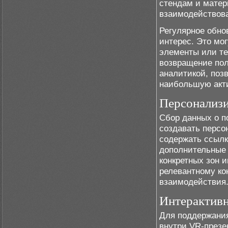
стендам и матер
взаимодействова
Регулярное обно
интерес. Это мо
элементы или те
возвращение пол
аналитикой, поз
наибольшую акт
Персонализи
Сбор данных о п
создавать персо
содержать ссылк
дополнительные
конкретных зон 
релевантному ко
взаимодействия
Интерактивн
Для поддержания
внутри VR-презе