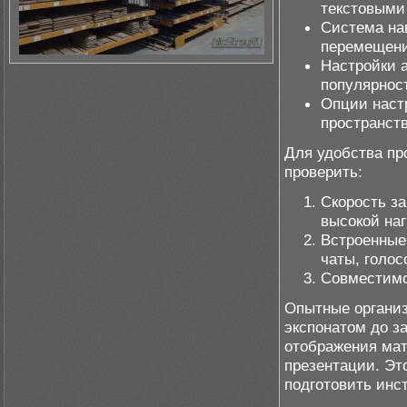
текстовыми
Система на
перемещени
Настройки 
популярност
Опции наст
пространств
Для удобства пр
проверить:
Скорость за
высокой наг
Встроенные
чаты, голо
Совместимо
Опытные организ
экспонатом до з
отображения мат
презентации. Эт
подготовить инс