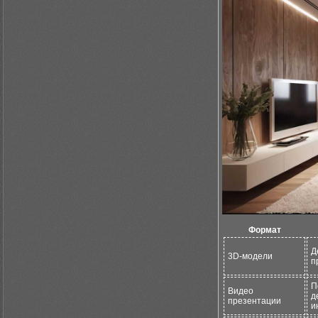
Формат
Д
3D-модели
п
П
Видео
д
презентации
и