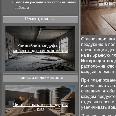
Базовые расценки по строительным
работам
Ремонт, отделка
Организация выс
продукцию в пол
Как выбрать модульную
презентации дос
мебель под размер комнаты
на выбранную пл
Интерьер стенд
расположив ключ
каждый элемент 
Новости недвижимости
При планировани
использовать
ви
описания, чтобы
каждом продукте
отдельных зон и
Чистые комнаты: стандарты
увеличивать вов
ISO
Для повышения и