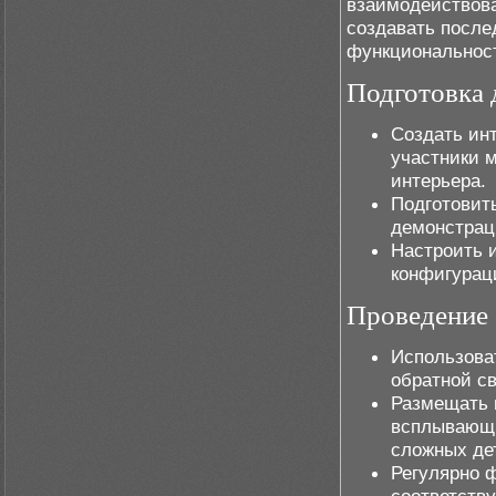
взаимодействова
создавать после
функциональност
Подготовка 
Создать ин
участники 
интерьера.
Подготовит
демонстра
Настроить 
конфигурац
Проведение 
Использова
обратной св
Размещать 
всплывающи
сложных де
Регулярно 