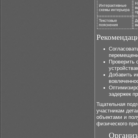
Н
Интерактивные
в
схемы интерьера
п
Текстовые
Д
пояснения
в
Рекомендаци
Согласовать
перемещени
Проверить 
устройства
Добавить и
вовлеченно
Оптимизиро
задержек п
Тщательная подг
участникам дета
объектами и пол
физического при
Организ