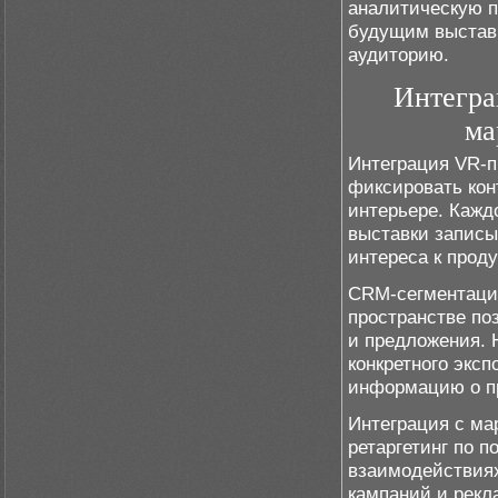
аналитическую п
будущим выставк
аудиторию.
Интегра
ма
Интеграция VR-п
фиксировать кон
интерьере. Кажд
выставки записы
интереса к прод
CRM-сегментация
пространстве по
и предложения. 
конкретного экс
информацию о пр
Интеграция с ма
ретаргетинг по 
взаимодействиях
кампаний и рекл