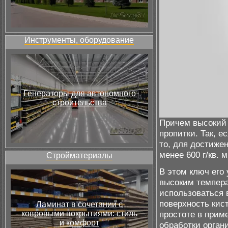
Инструменты, оборудование
Генераторы для автономного
строительства
Причем высокий 
пропитки. Так, е
то, для достиже
менее 600 г/кв. м
Стройматериалы
В этом ключ его
высоким темпера
использоваться 
поверхность кис
Ламинат в сочетании с
ковровыми покрытиями: стиль
простоте в прим
и комфорт
обработки орган