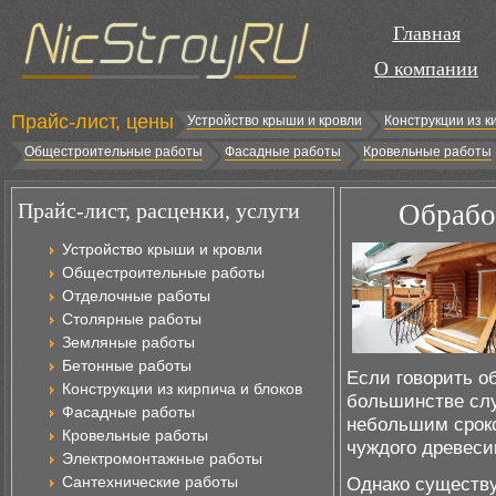
Главная
О компании
Прайс-лист, цены
Устройство крыши и кровли
Конструкции из к
Общестроительные работы
Фасадные работы
Кровельные работы
Прайс-лист, расценки, услуги
Обрабо
Устройство крыши и кровли
Общестроительные работы
Отделочные работы
Столярные работы
Земляные работы
Бетонные работы
Если говорить о
Конструкции из кирпича и блоков
большинстве слу
Фасадные работы
небольшим сроко
Кровельные работы
чуждого древеси
Электромонтажные работы
Сантехнические работы
Однако существу