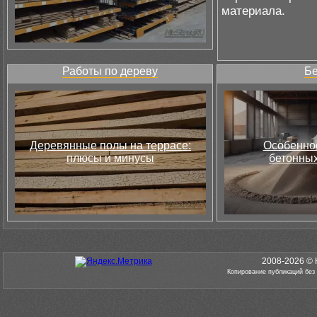
материала.
Работы по дереву
Бе
Деревянные полы на террасе:
Особеннос
плюсы и минусы
бетонных
2008-2026 © 
Копирование публикаций без