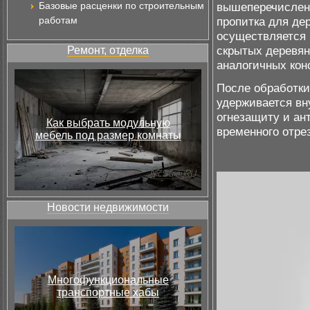
Базовые расценки по строительным
вышеперечислен
работам
пропитка для де
осуществляется 
скрытых деревян
Ремонт, отделка
аналогичных кон
После обработки
удерживается вн
огнезащиту и ан
Как выбрать модульную
временного отрез
мебель под размер комнаты
Новости недвижимости
Многофункциональные
транспортные хабы