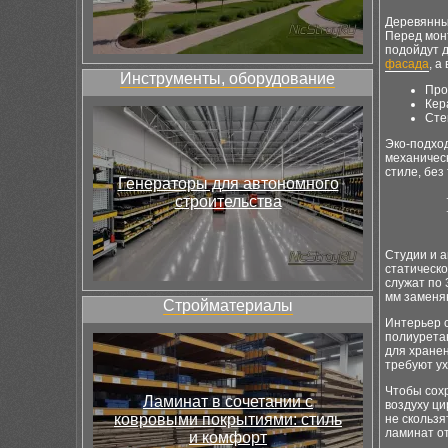
Деревянны
Перед мон
подойдут 
фасада
, а
Инструменты, оборудование
Про
Кер
Сте
Эко-подход
механичес
стиле, без
Генераторы для автономного
строительства
Студии и 
статическо
служат по 
мм заменяю
Стройматериалы
Интерьер с
полиурета
для хранен
требуют ух
Чтобы сохр
Ламинат в сочетании с
воздуху ци
ковровыми покрытиями: стиль
не скользя
ламинат о
и комфорт