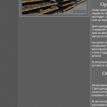
Ор
Апартамен
ящики из б
выглядят 
они не кор
Для одежды
стержней 
или на вер
мусор оста
На кухне 
позволяют 
монтируют 
стиль подд
влагой.
В результа
остаётся 
О
Апартамент
Светодиодн
этом почти
искажает н
В эко-инте
рассеивате