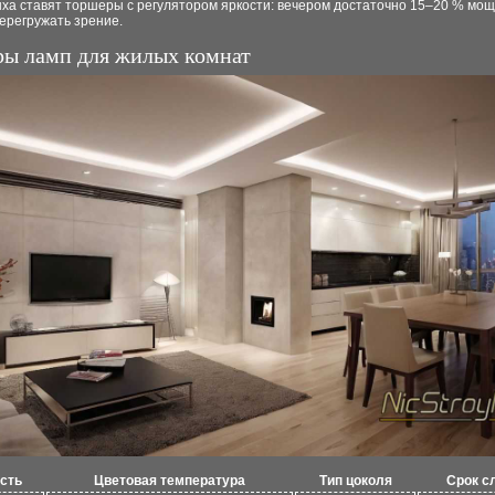
ха ставят торшеры с регулятором яркости: вечером достаточно 15–20 % мощ
ерегружать зрение.
ы ламп для жилых комнат
сть
Цветовая температура
Тип цоколя
Срок с