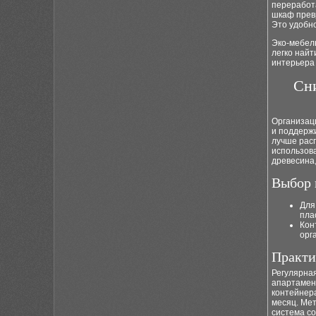
переработ
шкаф прев
Это удобно
Эко-мебель
легко найт
интерьера
Сн
Организаци
и поддержи
лучше расп
использова
древесина,
Выбор 
Для
пла
Кон
орг
Практи
Регулярна
апартамент
контейнера
месяц. Мет
система с