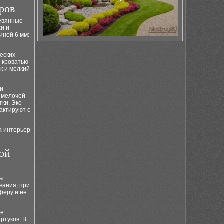
ров
ревянные
хи и
иной 6 мм:
еских
д кроватью
к и мелкий
ки
я мелочей
ки. Эко-
актируют с
а интерьер
ой
ы.
вания, при
феру и не
ые
ртуков. В