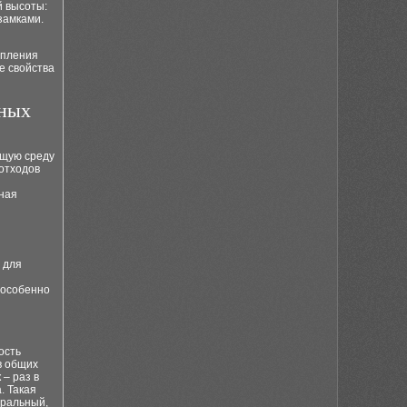
й высоты:
замками.
епления
е свойства
ных
ющую среду
 отходов
нная
 для
 особенно
ость
в общих
 – раз в
. Такая
уральный,