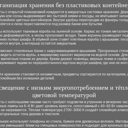
ганизация хранения без пластиковых контейне
ты с открытой планировкой нуждаются в аккуратных системах хранения. Де
ука или сосны выдерживают вес бытовой химии и посуды, не впитывают запа
спокойнее цветных контейнеров. Внутри удобны перегородки из фанеры толщ
обятся и легко переставляются под размер банки или бутылки.
 используют тканевые короба на льняной основе. Каркас из тонких металлич
не деформируется, а чехлы пропускают воздух. Такие корзины размещают по
хних полках шкафа. В обувной зоне ставят плетёные короба с крышками: песо
ются внутри, а интерьер остаётся аккуратным.
помогают стеклянные банки с закручивающимися крышками. Прозрачные стен
видеть остаток крупы, а маркировку наносят маркером на водной основе. Дл
магнитные планки из дерева. Крюки держат ножницы, мерные ложки и салфет
ерживают ящики из переработанного картона внутри шкафов, где они не конт
те хранение становится незаметным, предметы сортируются по категориям, 
спокойным без излишних деталей.
свещение с низким энергопотреблением и тёпл
цветовой температурой
ы с небольшими окнами часто требуют подсветки в утренние и вечерние час
ые лампы на 6–8 Вт дают уровень яркости, сопоставимый с 40–60 Вт накали
 не нагреваются. Тёплая температура 2700–3000 К создаёт спокойную атмос
атуральные тона дерева и текстиля.
рьере используют плафоны из стекла, бумаги или древесных волокон. Матов
ли уменьшают блики на глянцевых поверхностях и подходят для кухонных фа