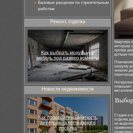
Базовые расценки по строительным
работам
Ремонт, отделка
Квартира 
интерьер 
пробки дер
Как выбрать модульную
дольше син
мебель под размер комнаты
Планировк
нагрузку д
энергии да
перегородк
Натуральн
повышает 
Новости недвижимости
металличе
Выбор
Студии и 
Как проверить надёжность
отделка до
девелопера коттеджного
не выделяю
посёлка
применяют 
позволяют