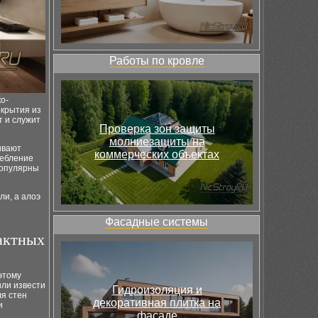
Работы по кровле
о-
окрытия из
т и служит
Проверка зон защиты
молниезащиты на
ивают
коммерческих объектах
ребление
популярны
и, а алоэ
Фасадные системы
актных
этому
или извести
Гидроизоляция и
ля стен
декоративная плитка на
и
фасаде