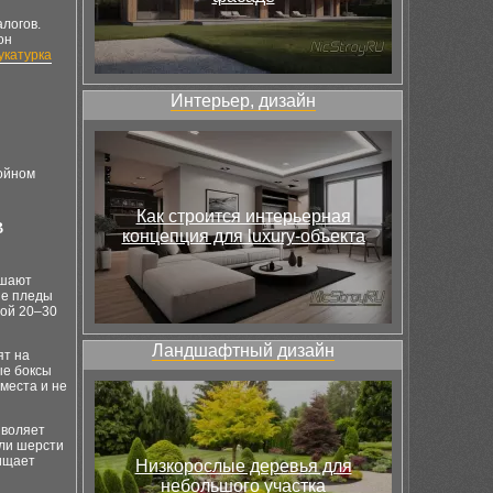
логов.
он
укатурка
Интерьер, дизайн
койном
Как строится интерьерная
в
концепция для luxury-объекта
ьшают
ые пледы
ной 20–30
Ландшафтный дизайн
ят на
ые боксы
места и не
зволяет
или шерсти
щищает
Низкорослые деревья для
небольшого участка