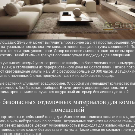
площадью 28–35 м² может выглядеть просторнее за счёт простых решений. Эк
с натуральные поверхностями снижает концентрацию летучих соединений. П
жат тепло и приглушают шаги. Декор на основе льняного полотна не выгорае
тетики. Такой стиль не требует сложного ухода и подходит для аллергиков.
а учитывает каждый угол: встроенные шкафы на базе массива сосны выдерж
о 120 кг, а столешницы из переработанного дуба не боятся влаги. Низкое пот
ют светодиодные лампы на 8 Вт с ресурсом больше 20 000 часов. В студиях 
и из стеклянных блоков: пропускают свет и не забирают площадь.
ые растения улучшают воздухообмен. Хлорофитум уменьшает количество пыл
влажность без бытовых приборов. В сочетании с деревянными полками и
скими креплениями получается аккуратный интерьер без лишних деталей.
 безопасных отделочных материалов для комп
помещений
апартаменты с небольшой площадью быстрее накапливают запахи и пыль, по
лжна быть нейтральной по составу. Натуральные покрытия на основе глины 
т резких ароматов, держат микровлажность и подходят для жилых комнат. Д
минеральные краски без ацетата и толуола. Такие смеси не создают плёнку 
 поверхности «дышать».