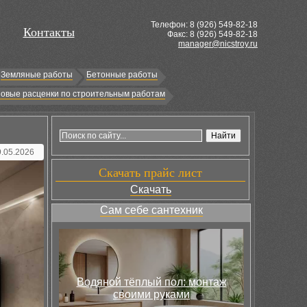
Телефон: 8 (
926
) 549-82-18
Контакты
Факс: 8 (926) 549-82-18
manager@nicstroy.ru
Земляные работы
Бетонные работы
овые расценки по строительным работам
9.05.2026
Скачать прайс лист
Скачать
Сам себе сантехник
Водяной тёплый пол: монтаж
своими руками