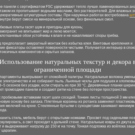
е панели с сертификатом FSC удерживают тепло лучше ламинированных ана
тажом их пропитывают водными маслами, без растворителей. Для влажных з
декоративные штукатурные составы. При наружных работах востребована
шт
 внутри берут смеси на минеральной основе, без фенольных смол.
бковые плиты гасят шум и пригодны для кухонь;
амогранит не впитывает жир и легко моется;
клотканевые обои устойчивы к влаге и не накапливают споры грибка.
 предполагает аккуратный монтаж без избытка клея. Винтовые крепления и
кие фиксаторы оставляют поверхности чистыми. Получается интерьер в спо
 токсичных компонентов и скрытых запахов.
Использование натуральных текстур и декора 
ограниченной площади
апартаменты выигрывают от спокойной палитры. Натуральные волокна умен
е электричество и не собирают пыль. Льняные чехлы для подушек и хлопков
3–5 сезонов без усадки, если стирать их при 30 °C. Деревянные планки шири
т громоздкие панели и создают ритм на стене без потери пространства.
 пробковыми вставками гасит шаги соседей. Тонкие листы толщиной 3 мм кле
новую основу без запаха. Плетёные корзины из ротанга заменяют пластиков
ия мелочей на кухне. Стеклянные бутылки с сухоцветами занимают минимум 
ода.
анить стиль, мебель берут с открытыми ножками. Просвет под сиденьями по
ркулировать, а свет проходит к дальней стене. Натуральные ковры из джута 
т и выдерживают нагрузку до 150 кг на точку. Тонкая подложка из войлока за
т царапин.