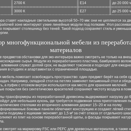
2700 К
E14
до 20 000 ч
3000 К
E27
до 25 000 ч
ра ставят накладные светильники высотой 50–70 мм: они не цепляются за д
рабочей зоне монтируют узкие линейные модули под полками. Угол рассеива
 покрывает столешницу без теней. Такой подход сохраняет стиль и уменьша
ргии.
ор многофункциональной мебели из переработ
материалов
 предметов обстановки для эко-интерьерa важно смотреть не только на вне
оисхождение сырья. Модули из переработанного пластика, бамбукового волок
 алюминия служат долгий срок, не выделяют токсинов и подходят для ежедне
ания в студиях и апартаментах с ограниченной площадью.
 мебель помогает освобождать пространство: один предмет берёт на себя с
задач. Например, складной стол на петлях заменяет письменный стол и обе
ь, а пуфик с отсеком внутри используется как место для хранения мелочей.
ые покрытия без синтетических красителей сохраняют чистоту воздуха в по
лы-трансформеры из переработанной древесины выдерживают нагрузку до 60
ойдут для небольших кухонь, где требуется подвижная зона приготовления п
аллические стеллажи из вторичного алюминия держат 15–20 кг на полку.
форированные боковые панели облегчают конструкцию и создают лёгкий стил
вати-подиумы с ящиками экономят до 1,5 м² за счёт отказа от отдельного шка
олняют из плит на основе переработанной щепы, а фасады покрывают нату
ла.
е смотрят на маркировку FSC или PEFC для древесных материалов, а также 