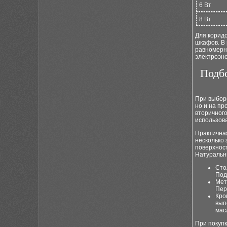
6 Вт
8 Вт
Для коридо
шкафов. В 
равномерно
электроэне
Подб
При выборе
но и на пр
вторичного
использов
Практичная
несколько 
поверхност
Натуральн
Сто
Под
Мет
Пер
Кро
вып
мас
При покупк