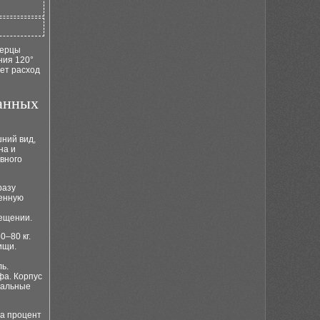
верцы
ния 120°
ет расход
анных
шний вид,
на и
вного
разу
денную
мещении.
–80 кг.
ищи.
ь.
фа. Корпус
ральные
на процент