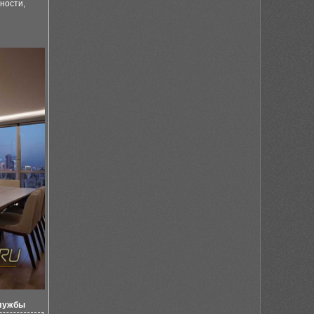
ности,
лужбы