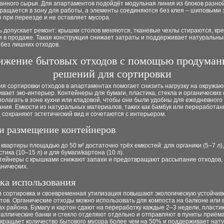
анного сырья. Для апартаментов подойдёт модульная линия из блоков разно
ращается в зону для работы, а элементы соединяются без клея – шиповыми 
 при переезде и не оставляет мусора.
 допускает ремонт: крышки столов меняются, тканевые чехлы стираются, кр
и в продаже. Такая конструкция снижает затраты и поддерживает натуральны
 без лишних отходов.
ижение бытовых отходов с помощью продуман
решений для сортировки
я сортировки отходов в апартаментах помогает снизить нагрузку на окружа
вает эко-интерьер. Контейнеры для бумаги, пластика, стекла и органических
олагать в зоне кухни или кладовой, чтобы они были удобны для ежедневного
ния. Емкости из натуральных материалов, таких как бамбук или переработа
 сохраняют эстетический вид и сочетаются с интерьером.
и размещение контейнеров
 квартиры площадью до 50 м² достаточно трёх емкостей: для органики (5–7 л),
стика (10–15 л) и для бумаги/картонa (10 л).
тейнеры с крышками снижают запахи и предотвращают рассыпание отходов,
анических.
ка использования
я сортировка и своевременная утилизация повышают экологическую устойчив
ов. Органические отходы можно использовать для компоста на балконе или 
х района. Бумагу и картон сдают на переработку каждые 2–3 недели, пластик
аллические банки и стекло отделяют отдельно и отправляют в пункты приёма
окращает количество бытового мусора более чем на 50% и поддерживает нат