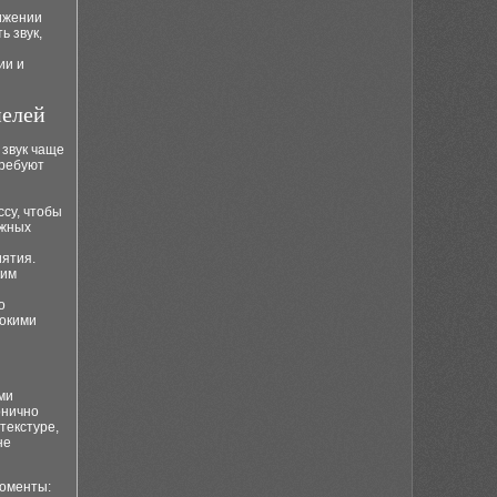
ижении
ь звук,
ии и
нелей
 звук чаще
требуют
су, чтобы
ожных
иятия.
ким
о
сокими
ми
онично
текстуре,
не
моменты: