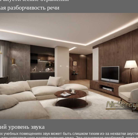
хая разборчивость речи
кий уровень звука
х учебных помещениях звук может быть слишком тихим из-за нехватки акуст