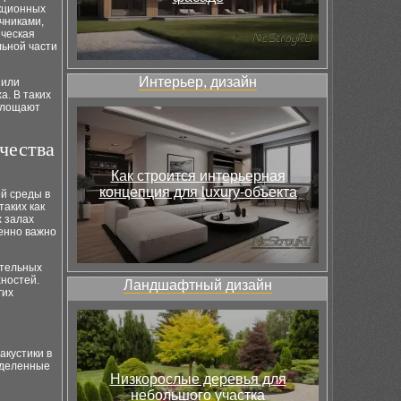
кционных
чниками,
ическая
льной части
Интерьер, дизайн
 или
. В таких
оглощают
чества
Как строится интерьерная
концепция для luxury-объекта
й среды в
аких как
х залах
енно важно
ательных
хностей.
Ландшафтный дизайн
гих
акустики в
еделенные
Низкорослые деревья для
небольшого участка