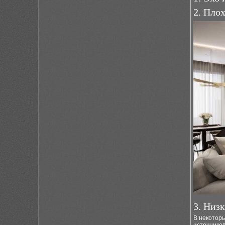
2. Пло
3. Низ
В некоторы