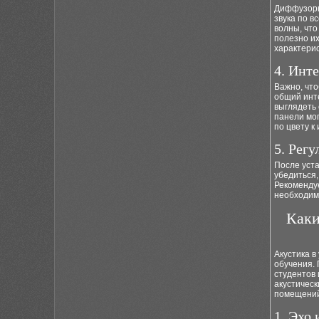
Диффузоры
звука по в
волны, что
полезно и
характери
4. Инт
Важно, что
общий инт
выглядеть 
панели мо
по цвету к
5. Рег
После уст
убедиться
Рекоменду
необходим
Каки
Акустика в
обучения.
студентов 
акустичес
помещений
1. Эхо