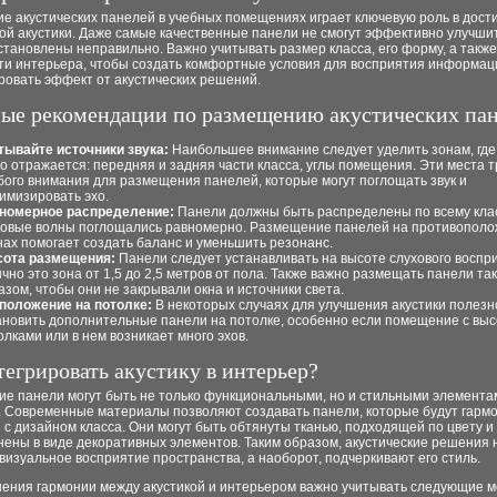
е акустических панелей в учебных помещениях играет ключевую роль в дост
й акустики. Даже самые качественные панели не смогут эффективно улучшит
становлены неправильно. Важно учитывать размер класса, его форму, а также
ти интерьера, чтобы создать комфортные условия для восприятия информац
ровать эффект от акустических решений.
ые рекомендации по размещению акустических па
тывайте источники звука:
Наибольшее внимание следует уделить зонам, где
го отражается: передняя и задняя части класса, углы помещения. Эти места 
бого внимания для размещения панелей, которые могут поглощать звук и
имизировать эхо.
номерное распределение:
Панели должны быть распределены по всему клас
ковые волны поглощались равномерно. Размещение панелей на противопол
нах помогает создать баланс и уменьшить резонанс.
ота размещения:
Панели следует устанавливать на высоте слухового воспр
чно это зона от 1,5 до 2,5 метров от пола. Также важно размещать панели та
азом, чтобы они не закрывали окна и источники света.
положение на потолке:
В некоторых случаях для улучшения акустики полезн
ановить дополнительные панели на потолке, особенно если помещение с вы
олками или в нем возникает много эхов.
тегрировать акустику в интерьер?
кие панели могут быть не только функциональными, но и стильными элемента
. Современные материалы позволяют создавать панели, которые будут гарм
 с дизайном класса. Они могут быть обтянуты тканью, подходящей по цвету и 
ены в виде декоративных элементов. Таким образом, акустические решения 
изуальное восприятие пространства, а наоборот, подчеркивают его стиль.
нения гармонии между акустикой и интерьером важно учитывать следующие 