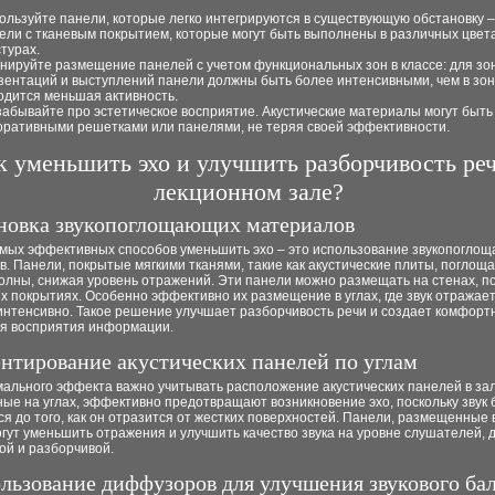
ользуйте панели, которые легко интегрируются в существующую обстановку 
ели с тканевым покрытием, которые могут быть выполнены в различных цвет
стурах.
нируйте размещение панелей с учетом функциональных зон в классе: для зо
зентаций и выступлений панели должны быть более интенсивными, чем в зона
одится меньшая активность.
забывайте про эстетическое восприятие. Акустические материалы могут быть
оративными решетками или панелями, не теряя своей эффективности.
к уменьшить эхо и улучшить разборчивость реч
лекционном зале?
ановка звукопоглощающих материалов
амых эффективных способов уменьшить эхо – это использование звукопогло
. Панели, покрытые мягкими тканями, такие как акустические плиты, поглощ
олны, снижая уровень отражений. Эти панели можно размещать на стенах, п
х покрытиях. Особенно эффективно их размещение в углах, где звук отражае
интенсивно. Такое решение улучшает разборчивость речи и создает комфорт
ля восприятия информации.
ентирование акустических панелей по углам
ального эффекта важно учитывать расположение акустических панелей в зал
е на углах, эффективно предотвращают возникновение эхо, поскольку звук 
я до того, как он отразится от жестких поверхностей. Панели, размещенные 
гут уменьшить отражения и улучшить качество звука на уровне слушателей, 
ой и разборчивой.
ользование диффузоров для улучшения звукового ба