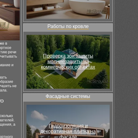
Работы по кровле
же в
ортное
ятию речи
Проверка зон защиты
учитывать
молниезащиты на
мание и
коммерческих объектах
вать
образие
учшить не
ала.
Фасадные системы
го
сколько
вателей.
ещения, а
Гидроизоляция и
декоративная плитка на
фасаде
ортного