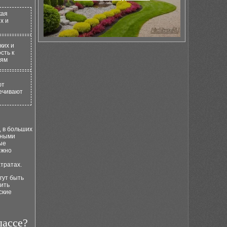
кая
х и
ких и
сть к
иям
ют
печивают
, в больших
ьными
ые
ожно
тратах.
гут быть
нить
ские
лассе?