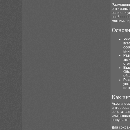
Размещени
оптимально
если они у
особеннос
максимизи
Основн
Учи
все
осо
мин
Рав
зву
сте
Выс
Обы
обр
Рас
уст
пот
Как ин
Акустичес
интерьера
сочетаться
или выполн
нарушают в
Для сохра