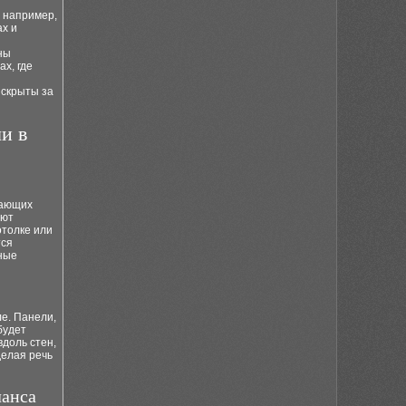
– например,
ах и
ны
х, где
 скрыты за
и в
щающих
ают
отолке или
тся
ные
е. Панели,
будет
вдоль стен,
делая речь
ланса