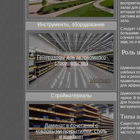
восприяти
залах для 
которые об
система мо
зала.
Инструменты, оборудование
Следует т
большими 
случаях п
звук, но и
Роль 
Генераторы для автономного
строительства
Шумопогло
учебных п
эхо и резо
правильны
для эффек
Шумопогло
Стройматериалы
звуков. В 
Для борьбы
материало
Типы 
Существуе
Ламинат в сочетании с
учебных з
ковровыми покрытиями: стиль
частоты зв
и комфорт