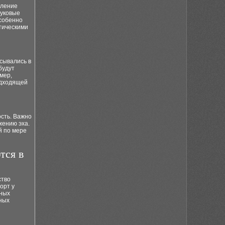
еление
вуковые
Особенно
тическими
исывались в
будут
мер,
одходящей
сть. Важно
жению эха.
й по мере
тся в
ство
орт у
чных
бных