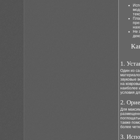
Исп
мод
тек
Пла
пре
нах
Не 
дек
Ка
1. Уст
Один из с
материалов
звуковые в
на ковровы
наиболее 
условия д
2. Ори
Для максим
размещенны
поглощатьс
также помо
более четк
3. Исп