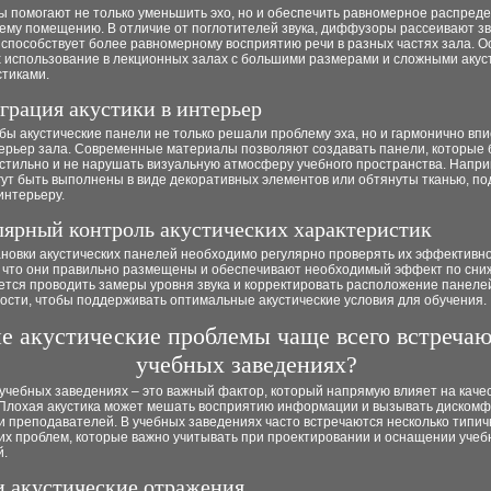
 помогают не только уменьшить эхо, но и обеспечить равномерное распред
сему помещению. В отличие от поглотителей звука, диффузоры рассеивают з
 способствует более равномерному восприятию речи в разных частях зала. 
х использование в лекционных залах с большими размерами и сложными акус
стиками.
еграция акустики в интерьер
бы акустические панели не только решали проблему эха, но и гармонично вп
ерьер зала. Современные материалы позволяют создавать панели, которые 
стильно и не нарушать визуальную атмосферу учебного пространства. Напри
гут быть выполнены в виде декоративных элементов или обтянуты тканью, п
 интерьеру.
улярный контроль акустических характеристик
ановки акустических панелей необходимо регулярно проверять их эффективно
, что они правильно размещены и обеспечивают необходимый эффект по сни
ется проводить замеры уровня звука и корректировать расположение панеле
ости, чтобы поддерживать оптимальные акустические условия для обучения.
е акустические проблемы чаще всего встречаю
учебных заведениях?
 учебных заведениях – это важный фактор, который напрямую влияет на каче
 Плохая акустика может мешать восприятию информации и вызывать дискомф
и преподавателей. В учебных заведениях часто встречаются несколько типи
ких проблем, которые важно учитывать при проектировании и оснащении уче
.
 и акустические отражения