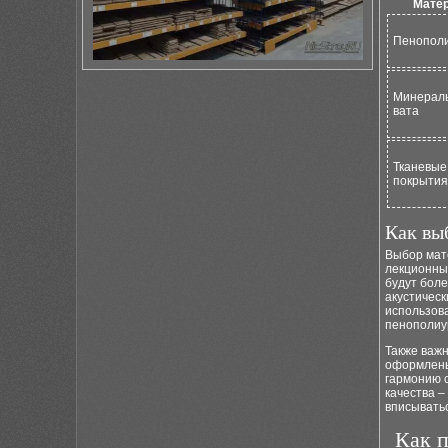
Мате
Пенопол
Минерал
вата
Тканевые
покрытия
Как вы
Выбор мат
лекционных
будут бол
акустическ
использова
пенополиу
Также важ
оформлены 
гармонию 
качества –
вписыватьс
Как п