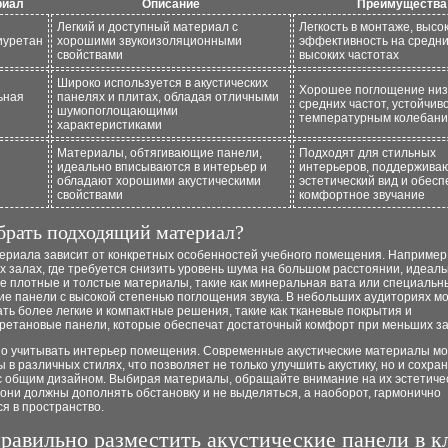
риал
Описание
Преимущества
Легкий и доступный материал с
Легкость в монтаже, высо
иуретан
хорошими звукоизоляционными
эффективность на средни
свойствами
высоких частотах
Широко используется в акустических
Хорошее поглощение низ
ьная
панелях и плитах, обладая отличными
средних частот, устойчиво
шумопоглощающими
температурным колебан
характеристиками
Материалы, обтягивающие панели,
Подходят для стильных
идеально вписываются в интерьер и
интерьеров, поддержива
обладают хорошими акустическими
эстетический вид и обес
свойствами
комфортное звучание
брать подходящий материал?
ериала зависит от конкретных особенностей учебного помещения. Например
 залах, где требуется снизить уровень шума на большом расстоянии, идеал
ее плотные и толстые материалы, такие как минеральная вата или специальн
ие панели с высокой степенью поглощения звука. В небольших аудиториях м
ть более легкие и компактные решения, такие как тканевые покрытия и
ретановые панели, которые обеспечат достаточный комфорт при меньших за
но учитывать интерьер помещения. Современные акустические материалы мо
в различных стилях, что позволяет не только улучшить акустику, но и сохра
с общим дизайном. Выбирая материалы, обращайте внимание на их эстетиче
 они должны дополнять обстановку и не выделяться, а наоборот, гармонично
я в пространство.
равильно разместить акустические панели в к