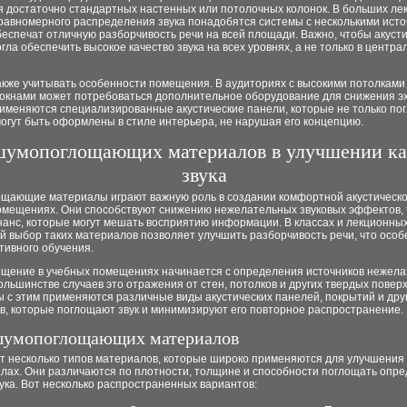
я достаточно стандартных настенных или потолочных колонок. В больших ле
равномерного распределения звука понадобятся системы с несколькими исто
еспечат отличную разборчивость речи на всей площади. Важно, чтобы акуст
гла обеспечить высокое качество звука на всех уровнях, а не только в центра
акже учитывать особенности помещения. В аудиториях с высокими потолками
окнами может потребоваться дополнительное оборудование для снижения эха
рименяются специализированные акустические панели, которые не только п
 могут быть оформлены в стиле интерьера, не нарушая его концепцию.
шумопоглощающих материалов в улучшении ка
звука
щающие материалы играют важную роль в создании комфортной акустическо
омещениях. Они способствуют снижению нежелательных звуковых эффектов, т
нанс, которые могут мешать восприятию информации. В классах и лекционны
й выбор таких материалов позволяет улучшить разборчивость речи, что особ
тивного обучения.
щение в учебных помещениях начинается с определения источников нежел
большинстве случаев это отражения от стен, потолков и других твердых повер
 с этим применяются различные виды акустических панелей, покрытий и дру
в, которые поглощают звук и минимизируют его повторное распространение.
шумопоглощающих материалов
т несколько типов материалов, которые широко применяются для улучшения 
алах. Они различаются по плотности, толщине и способности поглощать опр
ука. Вот несколько распространенных вариантов: