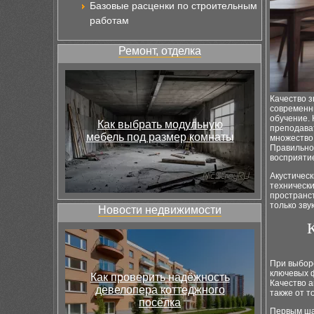
Базовые расценки по строительным
работам
Ремонт, отделка
Качество 
современны
обучение.
Как выбрать модульную
преподават
мебель под размер комнаты
множество 
Правильно
восприяти
Акустичес
технически
пространст
только зву
Новости недвижимости
К
При выборе
ключевых 
Как проверить надёжность
Качество а
девелопера коттеджного
также от т
посёлка
Первым ша