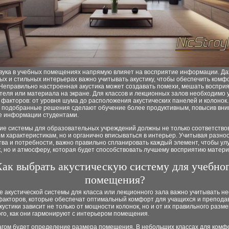
звука в учебных помещениях напрямую влияет на восприятие информации. Да
х и стильных интерьерах важно учитывать акустику, чтобы обеспечить комф
 Неправильно настроенная акустика может создавать помехи, мешать воспри
еля или материала на экране. Для классов и лекционных залов необходимо 
факторов: от уровня шума до расположения акустических панелей и колонок.
 подобранные решения сделают обучение более продуктивным, повысив вни
е информации студентами.
кие системы для образовательных учреждений должны не только соответство
м характеристикам, но и органично вписываться в интерьер. Учитывая разно
ва и потребности, важно правильно спланировать каждый элемент, чтобы ул
к, но и атмосферу, которая будет способствовать лучшему восприятию матери
ак выбрать акустическую систему для учебно
помещения?
 акустической системы для класса или лекционного зала важно учитывать не
факторов, которые обеспечат оптимальный комфорт для учащихся и препода
кустики зависит не только от мощности колонок, но и от их правильного разм
ого, как они гармонируют с интерьером помещения.
гом будет определение размера помещения. В небольших классах для комф