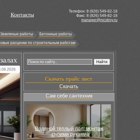
Телефон: 8 (
926
) 549-82-18
Контакты
Факс: 8 (926) 549-82-18
manager@nicstroy.ru
Земляные работы
Бетонные работы
овые расценки по строительным работам
залах
3.06.2026
Скачать прайс лист
Скачать
Сам себе сантехник
Водяной тёплый пол: монтаж
своими руками