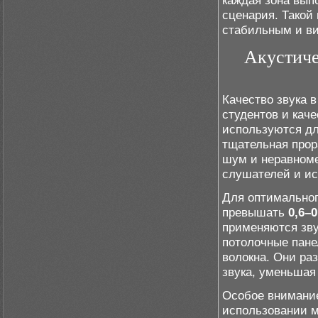
каждая зона вып
сценария. Такой
стабильным и ви
Акустиче
Качество звука 
студентов и каче
используются дл
тщательная прор
шум и неравноме
слушателей и ис
Для оптимальног
превышать
0,6–0
применяются зв
потолочные пане
волокна. Они ра
звука, уменьшая
Особое внимание
использовании м