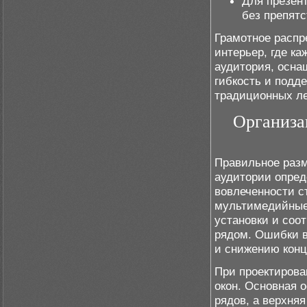
Для презент
без препятс
Грамотное распр
интерьер, где к
аудитория, осн
гибкость и подд
традиционных ле
Организа
Правильное разм
аудитории опред
вовлеченности с
мультимедийные 
установки и соо
рядом. Ошибки в
и снижению конц
При проектиров
окон. Основная 
рядов, а верхняя