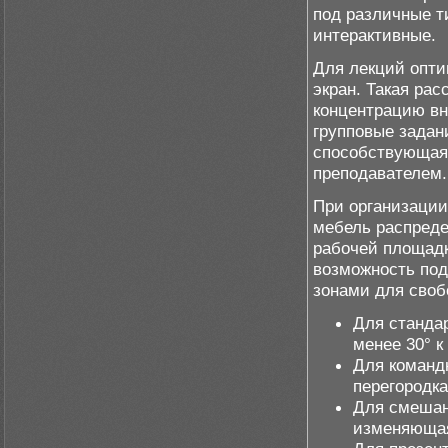
под различные т
интерактивные.
Для лекций опти
экран. Такая ра
концентрацию вн
групповые задани
способствующая 
преподавателем.
При организации
мебель распреде
рабочей площадк
возможность под
зонами для своб
Для станда
менее 30° к
Для команд
перегородк
Для смешан
изменяющая