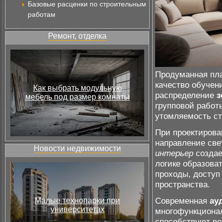
Базовые расценки по строительным
работам
Ремонт, отделка
Продуманная пла
качество обучен
Как выбрать модульную
распределение
з
мебель под размер комнаты
групповой работ
утомляемость ст
При проектирова
направление све
Новости недвижимости
интерьер
создае
логике образова
проходы, доступ
пространства.
Современная
ау
Малые технопарки при
университетах
многофункционал
способствуют во