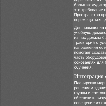
больших аудитор
это требование н
Пространство пр
перемещаться вд
Для повышения ф
учебную, демонс
из них должна 
траекторий студ
направления есте
помогает создат
часть оборудова
основаниях для 
обучения.
Интеграция 
Планировка марш
решением здания
группы и состоя
обеспечить визу
освещение из ок