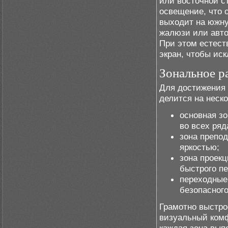
или восточной с
освещение, что 
выходит на южну
жалюзи или авто
При этом естест
экран, чтобы ис
Зональное р
Для достижения
делится на неск
основная з
во всех ряд
зона препо
яркостью;
зона проек
быстрого п
переходные
безопасног
Грамотно выстро
визуальный комф