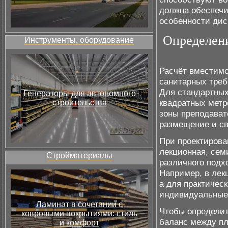
должна обеспечи
особенности дис
Определени
Инструменты, оборудование
Расчёт вместимо
санитарных треб
Для стандартны
Генераторы для автономного
квадратных метр
строительства
зоны преподават
размещение и св
При проектирова
лекционная, сем
Стройматериалы
различного подх
Например, в лек
а для практичес
индивидуальные
Ламинат в сочетании с
Чтобы определит
ковровыми покрытиями: стиль
баланс между п
и комфорт