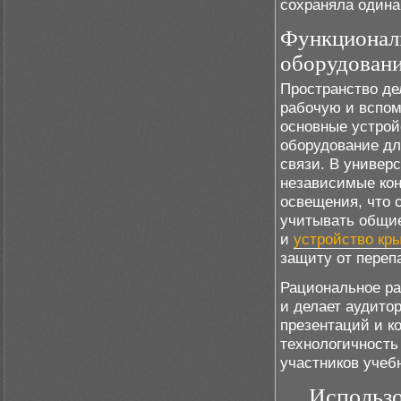
сохраняла одина
Функциональ
оборудован
Пространство де
рабочую и вспом
основные устрой
оборудование дл
связи. В универ
независимые кон
освещения, что 
учитывать общи
и
устройство кр
защиту от переп
Рациональное ра
и делает аудито
презентаций и к
технологичность
участников учеб
Использо