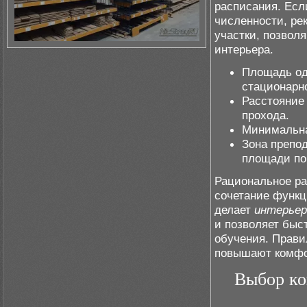
расписания. Есл
численности, р
участки, позвол
интерьера.
Площадь одн
стационарн
Расстояние 
прохода.
Минимальна
Зона препо
площади по
Рациональное ра
сочетание функц
делает
интерьер
и позволяет быс
обучения. Прави
повышают комфор
Выбор ко