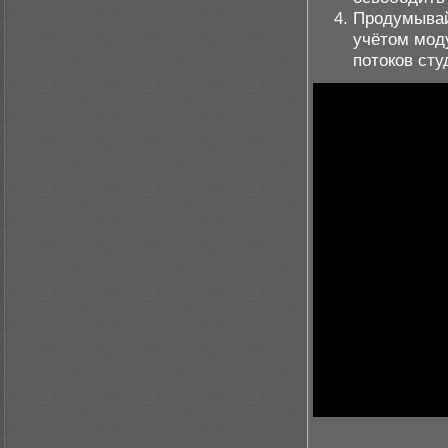
Продумывай
учётом мод
потоков сту