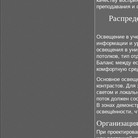
качеству воспр
преподавания и 
Распред
Освещение в уче
информации и ур
освещения в уни
потолков, тип о
Баланс между ес
комфортную сред
Основное освеще
контрастов. Для
светом и локаль
поток должен со
В зонах демонст
освещённости, ч
Организация
При проектирова