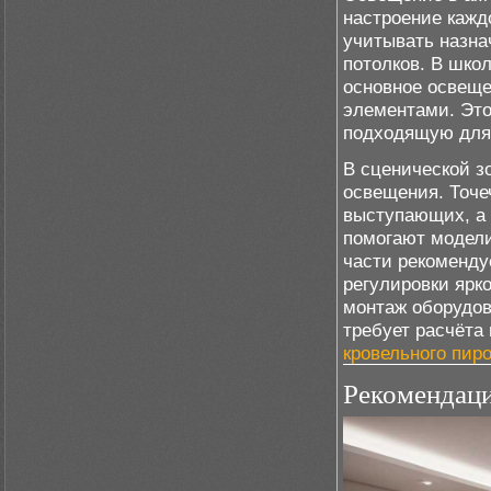
настроение кажд
учитывать назна
потолков. В шко
основное освеще
элементами. Это
подходящую для 
В сценической з
освещения. Точе
выступающих, а 
помогают модели
части рекоменду
регулировки ярк
монтаж оборудов
требует расчёта
кровельного пиро
Рекомендаци