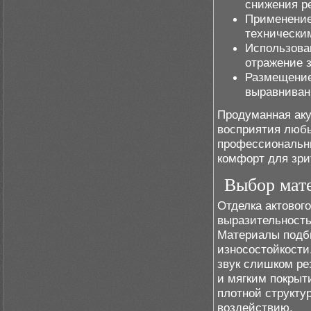
снижения р
Применение
технически
Использова
отражение з
Размещение
выравниван
Продуманная аку
восприятия любы
профессиональны
комфорт для зри
Выбор мате
Отделка актового
выразительность
Материалы подби
износостойкости
звук слишком ре
и мягким покрыт
плотной структу
воздействию.