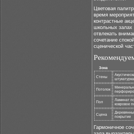
Цветовая палитр
время мероприят
контрастные акц
школьных залах 
отвлекать внима
сочетание споко
сценической час
Рекомендуем
Зона
Акустическ
Стены
штукатурка
Минеральн
Потолок
перфориро
Ламинат п
Пол
ковровое п
Деревянны
Сцена
покрытие
Гармоничное соч
зала выразитель