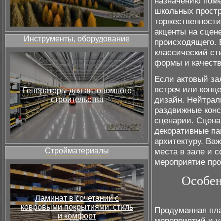
назначению поме
школьных простр
торжественности:
акценты на сцен
Инструменты, оборудование
происходящего. 
классический ст
формы и качест
Если актовый за
встреч или конц
Генераторы для автономного
дизайн. Нейтрал
строительства
раздвижные конс
сценарии. Сцена
декоративные па
архитектуру. Ва
Стройматериалы
места в зале и 
мероприятие про
Особен
Ламинат в сочетании с
ковровыми покрытиями: стиль
Продуманная пла
и комфорт
мероприятий и у