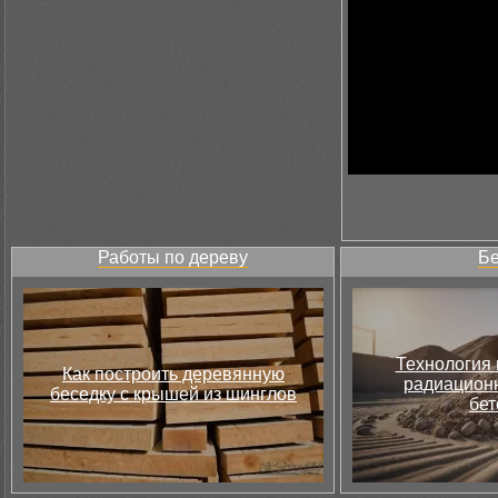
Работы по дереву
Бе
Технология 
Как построить деревянную
радиацион
беседку с крышей из шинглов
бет