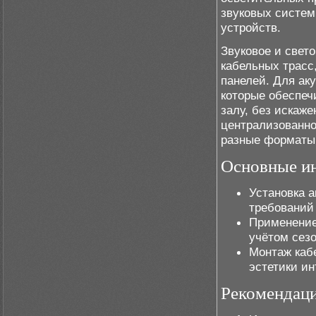
звуковых систем
устройств.
Звуковое и свет
кабельных трасс
панелей. Для ак
которые обеспеч
залу, без искаж
централизованно
разные форматы
Основные ин
Установка 
требований
Применение
учётом сезо
Монтаж каб
эстетики ин
Рекомендац