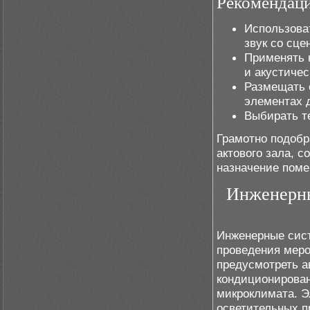
Рекомендаци
Использова
звук со сце
Применять 
и акустичес
Размещать 
элементах 
Выбирать те
Грамотно подобр
актового зала, 
назначение поме
Инженерны
Инженерные сист
проведения мер
предусмотреть а
кондиционирова
микроклимата. Э
осветительных п