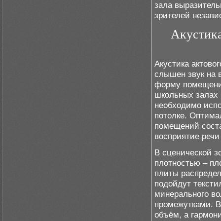
зала выразитель
зрителей незави
Акустика
Акустика актовог
слышен звук на 
форму помещения
школьных залах 
необходимо испо
потолке. Оптима
помещений соста
восприятие речи
В сценической з
плотностью – пл
плиты распредел
подойдут тексти
минерального во
промежутками. В
объём, а гармон