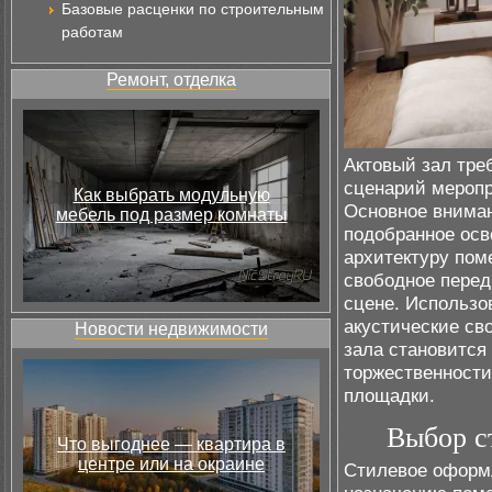
Базовые расценки по строительным
работам
Ремонт, отделка
Актовый зал тре
сценарий меропр
Как выбрать модульную
Основное вниман
мебель под размер комнаты
подобранное осв
архитектуру пом
свободное перед
сцене. Использо
акустические св
Новости недвижимости
зала становится
торжественности
площадки.
Выбор с
Что выгоднее — квартира в
центре или на окраине
Стилевое оформл