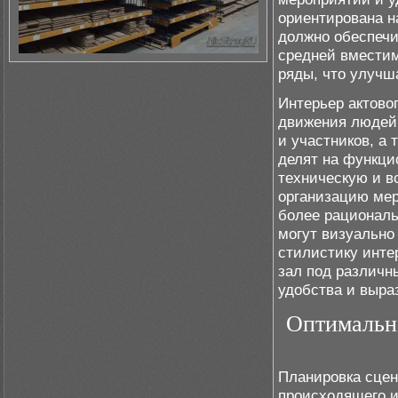
ориентирована н
должно обеспечи
средней вместим
ряды, что улучш
Интерьер актовог
движения людей.
и участников, а
делят на функци
техническую и в
организацию мер
более рациональ
могут визуально
стилистику инте
зал под различн
удобства и выра
Оптимальн
Планировка сцен
происходящего и