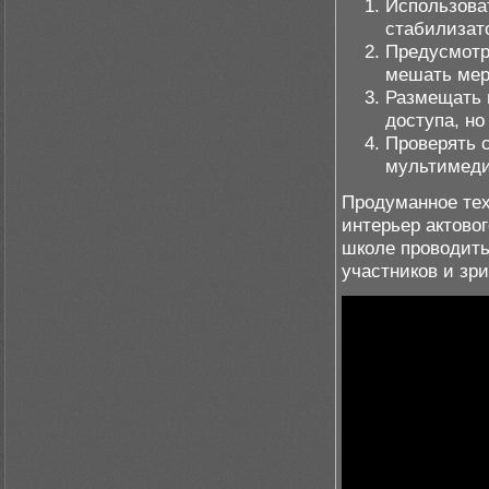
Использова
стабилизат
Предусмотр
мешать мер
Размещать 
доступа, н
Проверять 
мультимеди
Продуманное те
интерьер актово
школе проводить
участников и зри