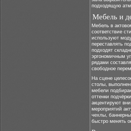
подходящую атм
Мебель и д
Мебель в актово
соответствие ст
используют моду
переставлять по
подходят складн
эргономичным у
рядами составля
свободное перем
На сцене целесо
столы, выполнен
мебели подбираю
оттенки подчёрк
акцентируют вни
мероприятий акт
чехлы, баннерн
быстро менять о