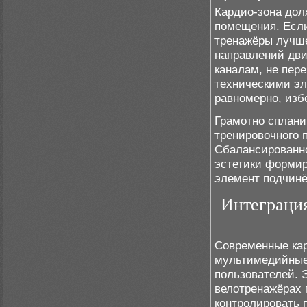
Кардио-зона дол
помещения. Если
тренажёры лучше
направлений дви
каналам, не пер
техническими э
равномерно, изб
Грамотно сплани
тренировочного 
Сбалансированно
эстетики формир
элемент подчинё
Интеграци
Современные кар
мультимедийные
пользователей. 
велотренажёрах 
контролировать 