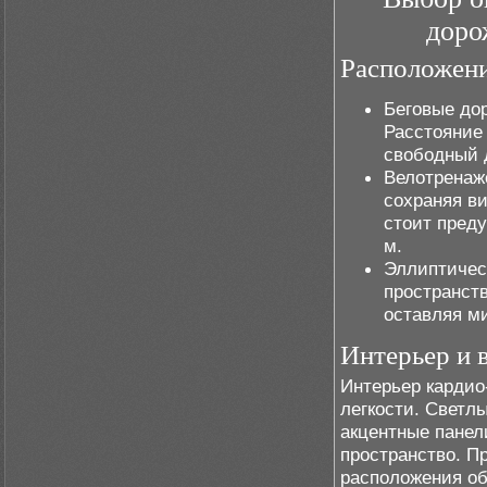
доро
Расположени
Беговые до
Расстояние
свободный д
Велотренаж
сохраняя ви
стоит пред
м.
Эллиптичес
пространст
оставляя м
Интерьер и 
Интерьер карди
легкости. Светл
акцентные панел
пространство. П
расположения об