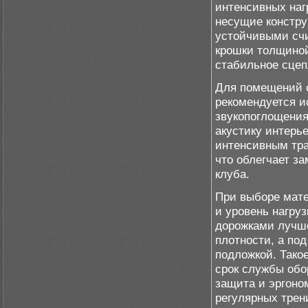
интенсивных наг
несущие констру
устойчивыми счи
крошки толщино
стабильное сцеп
Для помещений 
рекомендуется 
звукопоглощения
акустику интерь
интенсивным тр
что облегчает з
клуба.
При выборе мате
и уровень нагру
дорожками лучш
плотности, а по
подложкой. Тако
срок службы обо
защита и эргоно
регулярных трен