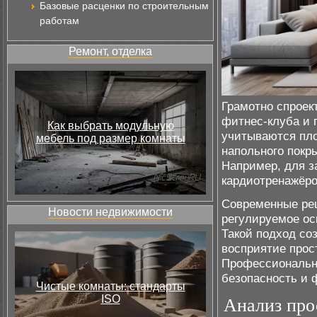
Базовые расценки по строительным
работам
Ремонт, отделка
Грамотно спроек
фитнес-клуба и 
Как выбрать модульную
учитываются пло
мебель под размер комнаты
напольного покр
Например, для з
кардиотренажёро
Современные реш
Новости недвижимости
регулируемое ос
Такой подход со
восприятие прос
Профессиональны
безопасность и 
Чистые комнаты: стандарты
ISO
Анализ про