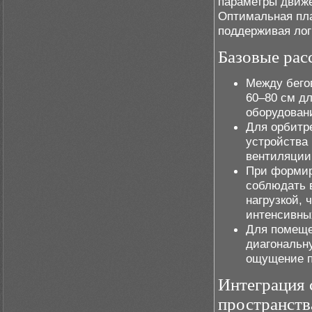
параметры движе
Оптимальная пла
поддерживая лог
Базовые рас
Между бего
60–80 см д
оборудован
Для орбитре
устройства
вентиляции
При формир
соблюдать 
нагрузкой, 
интенсивны
Для помеще
диагональну
ощущение п
Интеграция 
пространств