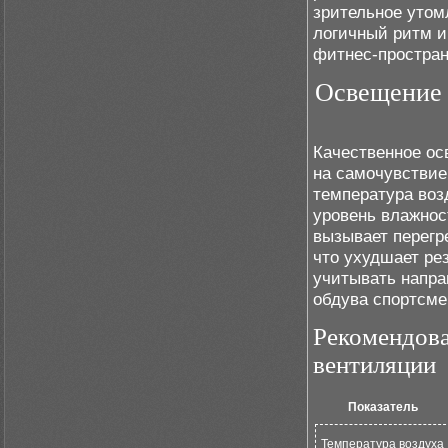
зрительное утом
логичный ритм и
фитнес-простран
Освещение 
Качественное о
на самочувствие
температура воз
уровень влажнос
вызывает перегр
что ухудшает ре
учитывать напра
обдува спортсме
Рекомендов
вентиляции
Показатель
Температура воздуха