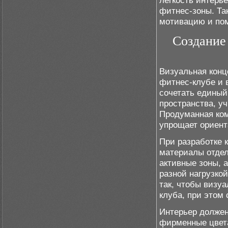
лёгкость интерь
фитнес-зоны. Та
мотивацию и пом
Создание
Визуальная конц
фитнес-клубе и 
сочетать едины
пространства, у
Продуманная ком
упрощает ориент
При разработке 
материалы отдел
активные зоны, 
разной нагрузко
так, чтобы визу
клуба, при этом
Интерьер должен
фирменные цвета