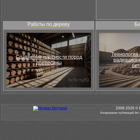
Работы по дереву
Бе
Технология 
Сравнение плотности пород
радиацион
древесины
бет
2008-2026 © 
Копирование публикаций без