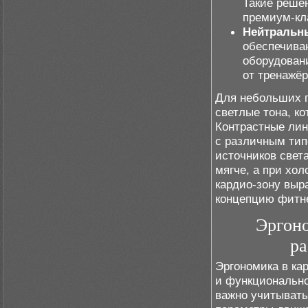
Такие реше
премиум-кл
Нейтральн
обеспечива
оборудован
от тренажёр
Для небольших 
светлые тона, к
Контрастные лин
с различным тип
источников свет
мягче, а при хол
кардио-зону выр
концепцию фитне
Эргоно
ра
Эргономика в ка
и функционально
важно учитывать