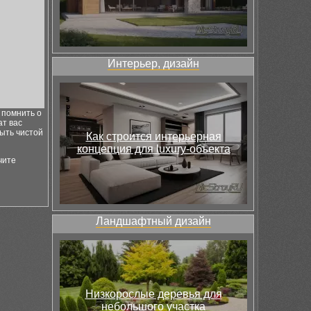
Интерьер, дизайн
 помнить о
ат вас
ыть чистой
Как строится интерьерная
концепция для luxury-объекта
чите
Ландшафтный дизайн
Низкорослые деревья для
небольшого участка