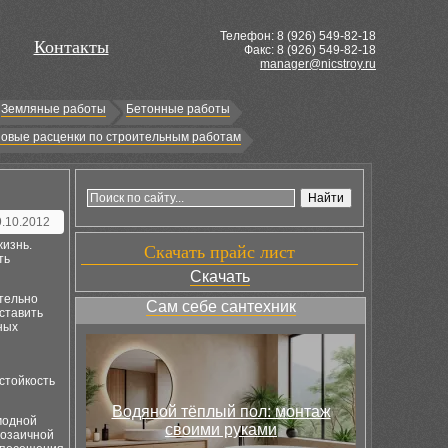
Телефон: 8 (
926
) 549-82-18
Контакты
Факс: 8 (926) 549-82-18
manager@nicstroy.ru
Земляные работы
Бетонные работы
овые расценки по строительным работам
9.10.2012
жизнь.
Скачать прайс лист
ть
Скачать
тельно
Сам себе сантехник
ставить
ных
стойкость
Водяной тёплый пол: монтаж
модной
своими руками
мозаичной