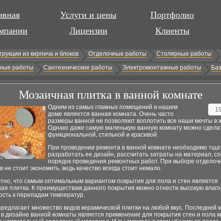
авная
Услуги и цены
Портфолио
мпании
Лицензии
Клиенты
трукции из кирпича и блоков
Отделочные работы
Столярные работы
ные работы
Сантехнические работы
Электромонтажные работы
Баз
Мозаичная плитка в ванной комнате
Одним из самых главных помещений в нашем
1
доме является ванная комната. Очень часто
размеры ванной не позволяют воплотить все наши мечты в 
Однако даже самую маленькую ванную комнату можно сдела
функциональной, стильной и красивой.
При проведении ремонта в ванной комнате необходимо тща
разработать ее дизайн, рассчитать затраты на материал, со
порядок проведения ремонтных работ. При выборе отделоч
 не стоит экономить, ведь качество всегда стоит немало.
стно, что самым оптимальным вариантом покрытия для пола и стен является
ая плитка. К преимуществам данного покрытия можно отнести высокую влаго
ость к перепадам температур.
редлагает множество видов керамической плитки на любой вкус. Последней 
 в дизайне ванной комнаты является применение для покрытия стен и пола 