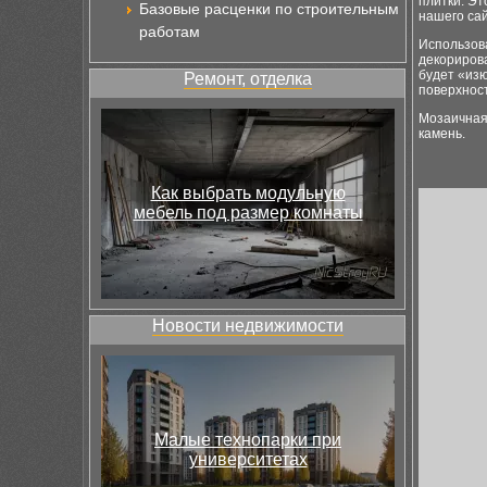
плитки. Э
Базовые расценки по строительным
нашего сай
работам
Использов
декориров
будет «изю
Ремонт, отделка
поверхност
Мозаичная 
камень.
Как выбрать модульную
мебель под размер комнаты
Новости недвижимости
Малые технопарки при
университетах