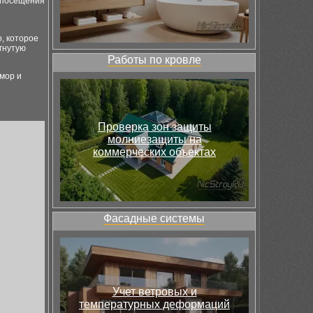
е посещения
, которое
гнутую
Работы по кровле
амор и
Проверка зон защиты
молниезащиты на
коммерческих объектах
Фасадные системы
Учет ветровых и
температурных деформаций