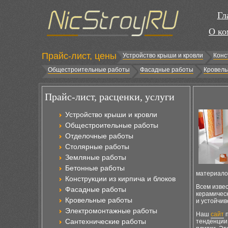
Гл
О ко
Прайс-лист, цены
Устройство крыши и кровли
Конс
Общестроительные работы
Фасадные работы
Кровель
Прайс-лист, расценки, услуги
Устройство крыши и кровли
Общестроительные работы
Отделочные работы
Столярные работы
Земляные работы
Бетонные работы
материалов
Конструкции из кирпича и блоков
Всем изве
Фасадные работы
керамическ
Кровельные работы
и устойчив
Электромонтажные работы
Наш
сайт
п
Сантехнические работы
тенденции