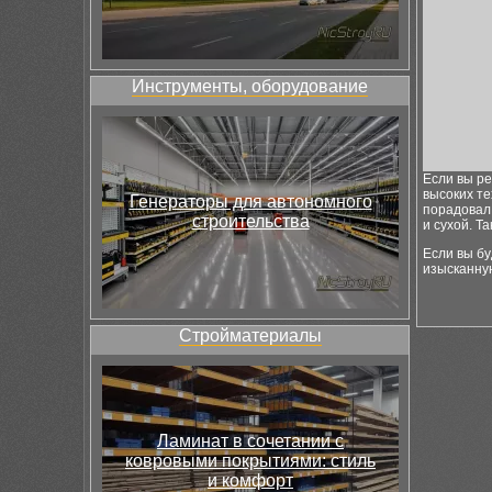
Инструменты, оборудование
Если вы ре
высоких те
Генераторы для автономного
порадовал,
строительства
и сухой. Т
Если вы бу
изысканную
Стройматериалы
Ламинат в сочетании с
ковровыми покрытиями: стиль
и комфорт