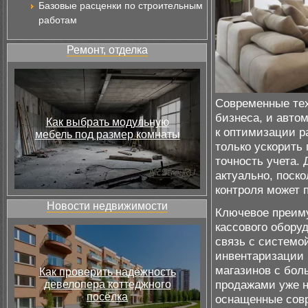
Базовые расценки по строительным
работам
Ремонт, отделка
Современные тех
бизнеса, и авто
Как выбрать модульную
к оптимизации р
мебель под размер комнаты
только ускорить
точность учета. 
актуально, поск
контроля может 
Новости недвижимости
Ключевое преиму
кассового обору
связь с системо
инвентаризации 
магазинов с бол
Как проверить надёжность
продажами уже н
девелопера коттеджного
посёлка
оснащенные сов