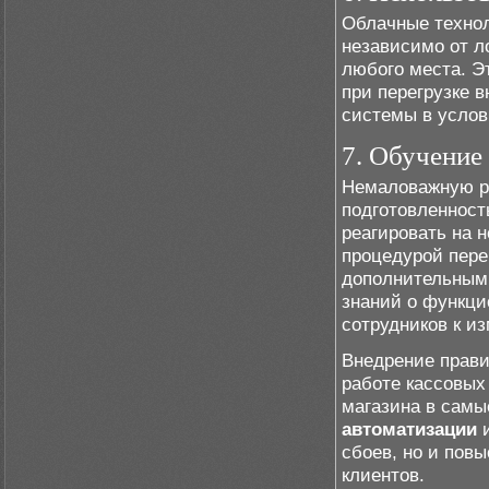
Облачные технол
независимо от л
любого места. Э
при перегрузке 
системы в услов
7. Обучение
Немаловажную ро
подготовленност
реагировать на 
процедурой пере
дополнительными
знаний о функци
сотрудников к и
Внедрение прави
работе кассовых
магазина в самы
автоматизации
и
сбоев, но и пов
клиентов.