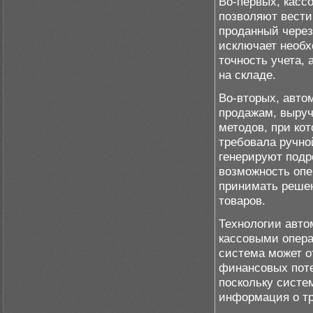
Во-первых, касс
позволяют вести
проданный через
исключает необх
точность учета,
на складе.
Во-вторых, авто
продажам, выруч
методов, при ко
требовала ручно
генерируют подр
возможность опе
принимать решен
товаров.
Технологии авто
кассовыми опера
система может о
финансовых поте
поскольку систе
информация о тр