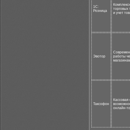
Комплекс
1C:
торговых 
Розница
и учет тов
Современ
Эвотор
работы че
магазинам
Кассовая 
Таксофон
возможнос
онлайн-то