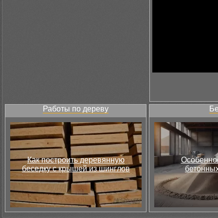
Работы по дереву
Бе
Как построить деревянную
Особеннос
беседку с крышей из шинглов
бетонных