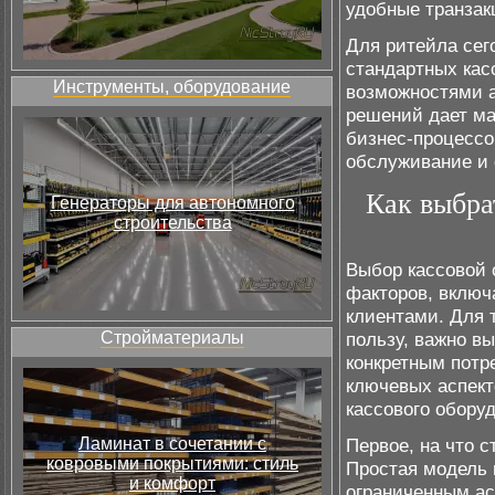
удобные транзак
Для ритейла сег
стандартных кас
Инструменты, оборудование
возможностями а
решений дает ма
бизнес-процессо
обслуживание и 
Как выбра
Генераторы для автономного
строительства
Выбор кассовой 
факторов, включ
клиентами. Для 
Стройматериалы
пользу, важно вы
конкретным потр
ключевых аспект
кассового обору
Ламинат в сочетании с
Первое, на что 
ковровыми покрытиями: стиль
Простая модель 
и комфорт
ограниченным ас