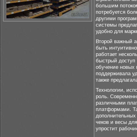
большим потоком
потребуется бол
другими програм
системы предлаг
удобно для марк
Второй важный а
быть интуитивно
работает нескол
быстрый доступ 
обучение новых 
поддерживала уд
также предлагал
Технологии, исп
роль. Современн
различными пла
платформами. Та
дополнительных 
чеков и весы дл
упростит рабочи