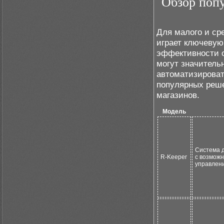
Обзор поп
Для малого и ср
играет ключевую
эффективности 
могут значитель
автоматизироват
популярных реше
магазинов.
Модель
Система д
R-Keeper
с возможн
управлени