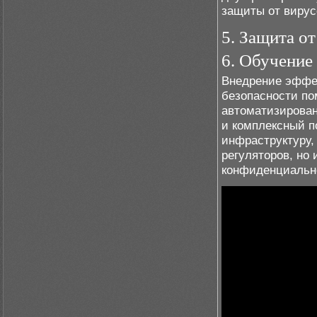
защиты от вирус
5. Защита о
6. Обучение
Внедрение эффек
безопасности по
автоматизирова
и комплексный п
инфраструктуру,
регуляторов, но
конфиденциальн