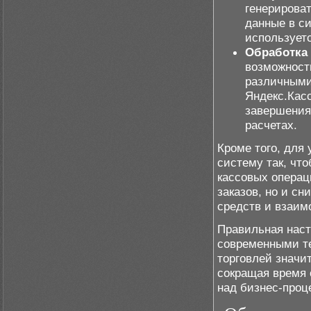
генерироват
данные в си
использует
Обработка 
возможност
различными
Яндекс.Касс
завершения
расчетах.
Кроме того, для
систему так, чт
кассовых операци
заказов, но и с
средств и взаим
Правильная наст
современными те
торговлей значи
сокращая время 
над бизнес-проц