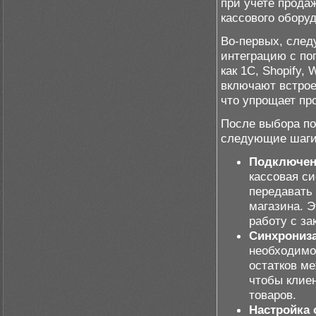
при учете прода
кассового обору
Во-первых, след
интеграцию с по
как 1C, Shopify
включают встрое
что упрощает пр
После выбора п
следующие шаги
Подключен
кассовая си
передавать
магазина. Э
работу с за
Синхрониза
необходимо
остатков ме
чтобы клие
товаров.
Настройка 