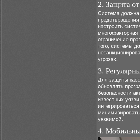
2. Защита о
Система должна
предотвращения 
настроить систем
многофакторная 
ограничение пра
того, системы д
несанкционирова
угрозах.
3. Регулярн
Для защиты касс
обновлять прогр
безопасности ак
известных уязви
интегрироваться 
минимизировать 
уязвимой.
4. Мобильны