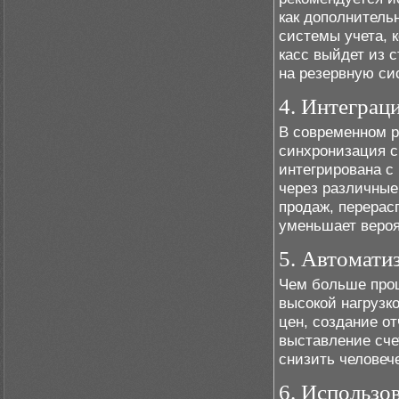
как дополнитель
системы учета, 
касс выйдет из 
на резервную си
4. Интеграц
В современном р
синхронизация с
интегрирована с
через различные 
продаж, перерасп
уменьшает вероя
5. Автомати
Чем больше проц
высокой нагрузк
цен, создание от
выставление сче
снизить человеч
6. Использо