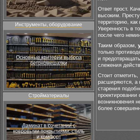
Ответ прост. Ка
высоким. Престу
территорию, как 
Инструменты, оборудование
Уверенность в то
после чего неми
Таким образом,
только противод
Основные критерии выбора
и предотвращат
бетономешалки
слежения действ
Стоит отметить,
расширяются, а 
старения подобн
проектировании 
Стройматериалы
возникновения н
более совершен
Ламинат в сочетании с
ковровыми покрытиями: стиль
и комфорт