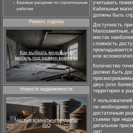
учитывать пожел
Базовые расценки по строительным
Кабельные магис
работам
должны быть спр
Ремонт, отделка
Доступность при
Малозаметные, а
местах наиболее
сложность досту
прокладываются 
Как выбрать модульную
или вспомогател
мебель под размер комнаты
Количество точек
должно быть дос
просматриваемых
двух (или более
Новости недвижимости
территории в ра
У пользователей
ли необходимо п
достаточным ра
съемки при недо
Чистые комнаты: стандарты
детальном просм
ISO
лет!