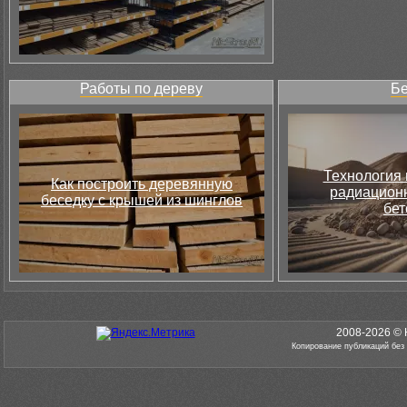
Работы по дереву
Бе
Технология 
Как построить деревянную
радиацион
беседку с крышей из шинглов
бет
2008-2026 © 
Копирование публикаций без