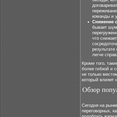
договарива
переживани
команды и 
Снижение с
бывает шумн
перегружен
что снижает
сосредоточи
результате 
легче справ
Кроме того, так
более гибкой и 
не только место
который влияет 
Обзор попу
Сегодня на рынк
переговорных, к
подобрать вариан