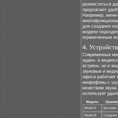
разместиться да
предлагают удоб
Например, мини
многофункционал
для создания от
модели подходят
ограниченным ко
4. Устройст
Современные ми
аудио- и видеос
встречи, но и в
звуковые и виде
офисе работает 
микрофоны с шу
качеством звука
использует удал
Модель
Шумоиз
Model A
Высокая
Model B
Средняя