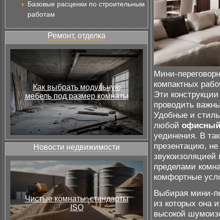
Базовые расценки по строительным
работам
Ремонт, отделка
Мини-переговорн
компактных рабо
Как выбрать модульную
Эти конструкци
мебель под размер комнаты
проводить важны
Удобные и стиль
любой
офисный
уединения. В та
презентацию, не
Новости недвижимости
звукоизоляцией 
пределами комна
комфортные усло
Выбирая мини-пе
Чистые комнаты: стандарты
из которых она и
ISO
высокой шумоизо