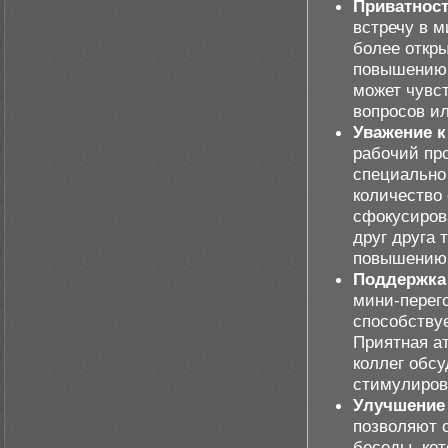
Приватност
встречу в м
более откры
повышению 
может чувс
вопросов и
Уважение к
рабочий пр
специально
количество
сфокусиров
друг друга
повышению 
Поддержка
мини-перег
способству
Приятная а
коллег обсу
стимулиров
Улучшение
позволяют 
беседы, ко