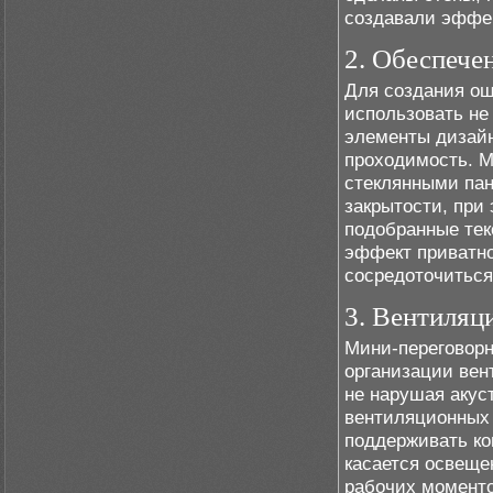
создавали эффек
2. Обеспече
Для создания ощ
использовать не
элементы дизайн
проходимость. М
стеклянными пан
закрытости, при
подобранные тек
эффект приватно
сосредоточиться
3. Вентиляц
Мини-переговорн
организации вен
не нарушая акус
вентиляционных 
поддерживать ко
касается освеще
рабочих моменто