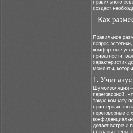
правильного осв
создаст необход
Как разме
Правильное разм
вопрос эстетики
комфортные усло
приватности, важ
характеристик д
моменты, которы
1. Учет аку
Шумоизоляция – 
переговорной. Ч
такую комнату п
принтерных зон 
переговорные с
конфиденциально
делает встречи 
сделаны стены, 