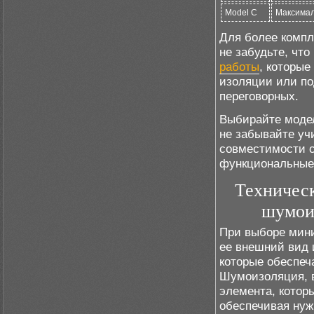
Model C
Максима
Для более компл
не забудьте, что
работы
, которы
изоляции или по
переговорных.
Выбирайте модел
не забывайте уч
совместимости с
функциональные
Техничес
шумои
При выборе мини
ее внешний вид и
которые обеспеч
Шумоизоляция, в
элемента, котор
обеспечивая нуж