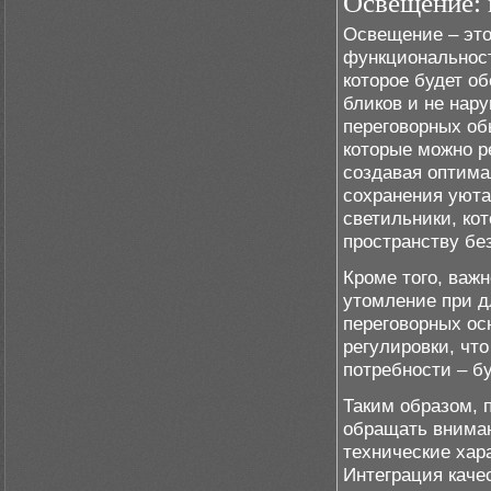
Освещение: 
Освещение – это
функциональност
которое будет о
бликов и не нар
переговорных об
которые можно р
создавая оптима
сохранения уюта
светильники, ко
пространству без
Кроме того, важн
утомление при д
переговорных о
регулировки, чт
потребности – б
Таким образом, 
обращать вниман
технические хар
Интеграция кач