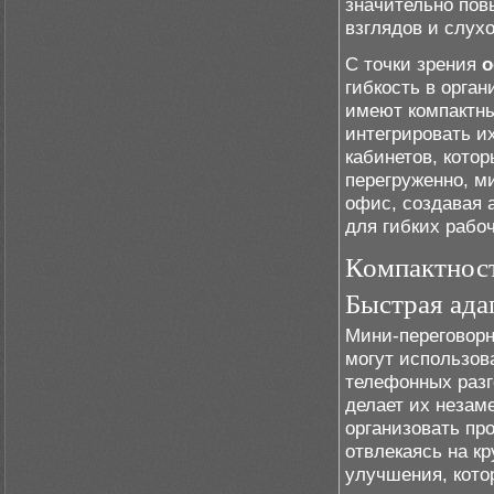
значительно пов
взглядов и слухо
С точки зрения
о
гибкость в орга
имеют компактны
интегрировать и
кабинетов, кото
перегруженно, м
офис, создавая 
для гибких рабоч
Компактност
Быстрая ада
Мини-переговорн
могут использов
телефонных разг
делает их незам
организовать пр
отвлекаясь на к
улучшения, кото