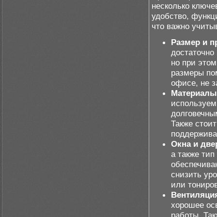
несколько ключе
удобство, функц
что важно учитыв
Размер и п
достаточно
но при это
размеры по
офисе, не з
Материалы
используем
долговечны
Также стоит
поддерживат
Окна и две
а также тип
обеспечиваю
снизить ур
или тониро
Вентиляци
хорошее ос
работы. Та