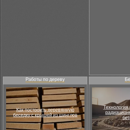
Работы по дереву
Бе
Технология 
Как построить деревянную
радиацион
беседку с крышей из шинглов
бет