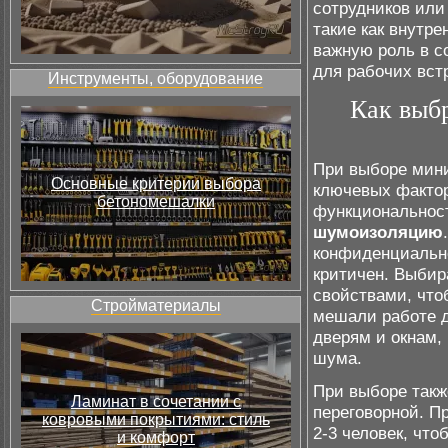
сотрудников или
такие как внутре
важную роль в с
для рабочих вст
Инструменты, оборудование
Как выб
При выборе мини
Основные критерии выбора
ключевых фактор
бетономешалки
функциональност
шумоизоляцию
конфиденциально
критичен. Выби
свойствами, что
Стройматериалы
мешали работе д
дверям и окнам,
шума.
При выборе такж
Ламинат в сочетании с
переговорной. П
ковровыми покрытиями: стиль
2-3 человек, чт
и комфорт