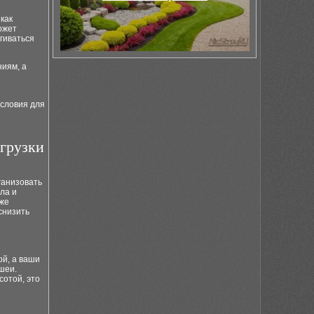
как
ожет
гиваться
иям, а
условия для
агрузки
ганизовать
ла и
иже
снизить
ой, а ваши
шеи.
сотой, это