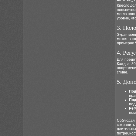
Кресло до
поясничног
могла повт
уровне, чт
3. Пол
Экран мони
может вызв
примерно 5
4. Рег
Для предо
Каждые 30-
напряжение
спине.
5. Доп
Под
пра
Под
под
Рег
пом
Соблюдая 
сохранить 
длительны
потребност