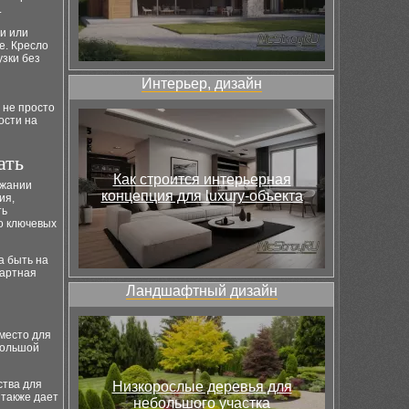
.
ни или
е. Кресло
зки без
Интерьер, дизайн
 не просто
ости на
ать
Как строится интерьерная
ржании
концепция для luxury-объекта
ия,
ть
о ключевых
а быть на
дартная
Ландшафтный дизайн
 место для
большой
ства для
Низкорослые деревья для
 также дает
небольшого участка