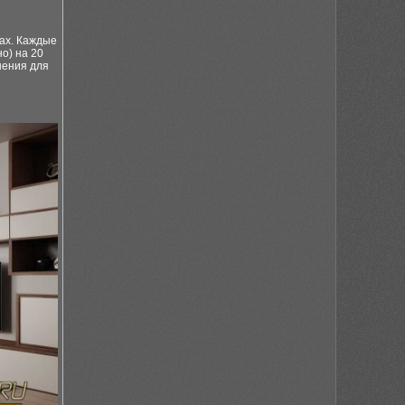
ах. Каждые
о) на 20
нения для