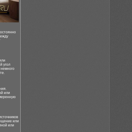
постоянно
между
т
или
й угол
м немного
те.
ния.
ой или
умеренную
источников
вещение или
иной или