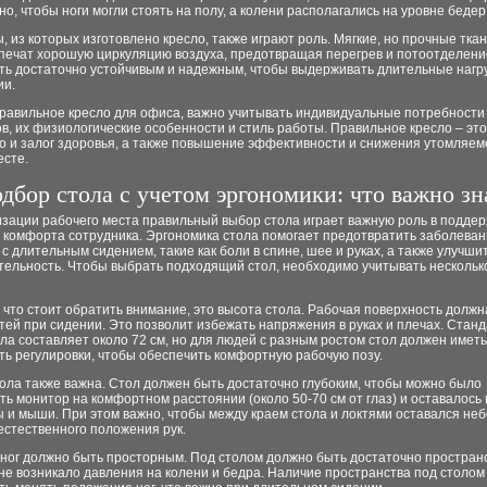
но, чтобы ноги могли стоять на полу, а колени располагались на уровне бедер
 из которых изготовлено кресло, также играют роль. Мягкие, но прочные тка
спечат хорошую циркуляцию воздуха, предотвращая перегрев и потоотделени
ть достаточно устойчивым и надежным, чтобы выдерживать длительные нагру
и.
равильное кресло для офиса, важно учитывать индивидуальные потребности
в, их физиологические особенности и стиль работы. Правильное кресло – это
о и залог здоровья, а также повышение эффективности и снижения утомляем
есте.
дбор стола с учетом эргономики: что важно зн
изации рабочего места правильный выбор стола играет важную роль в подде
 комфорта сотрудника. Эргономика стола помогает предотвратить заболеван
с длительным сидением, такие как боли в спине, шее и руках, а также улучши
тельность. Чтобы выбрать подходящий стол, необходимо учитывать нескольк
 что стоит обратить внимание, это высота стола. Рабочая поверхность должн
тей при сидении. Это позволит избежать напряжения в руках и плечах. Стан
ла составляет около 72 см, но для людей с разным ростом стол должен иметь
ь регулировки, чтобы обеспечить комфортную рабочую позу.
ола также важна. Стол должен быть достаточно глубоким, чтобы можно было
ь монитор на комфортном расстоянии (около 50-70 см от глаз) и оставалось
 и мыши. При этом важно, чтобы между краем стола и локтями оставался не
естественного положения рук.
 ног должно быть просторным. Под столом должно быть достаточно простран
 не возникало давления на колени и бедра. Наличие пространства под столом