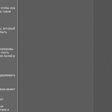
 чтобы она
а таком
ы, который
 быть
перерывы.
 снять
ия болей в
ддерживать
вник может
жет
ные
твия и