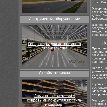
позах. Важ
Материалы,
сетка обе
должно бы
Инструменты, оборудование
деформаци
Выбирая п
сотруднико
комфорт, н
рабочем м
По
Генераторы для автономного
строительства
При орган
здоровья и
связанные 
производи
факторов.
Первое, на
уровне лок
Стройматериалы
высота сто
возможност
Глубина ст
расположит
клавиатуры
зазор для 
Ламинат в сочетании с
ковровыми покрытиями: стиль
Место для
ног, чтобы
и комфорт