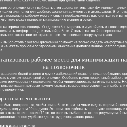
ь менять положение ног, что важно при длительном сидении.
ния эргономики стоит выбирать стол с дополнительными функциями, такими 
ящики или полки для удобного хранения документов и аксессуаров. Это пом
ть порядок на рабочем месте и снизит необходимость наклоняться или вытя
 что тоже может привести к напряжению в спине и руках.
ен материал столешницы. Он должен быть прочным и устойчивым к поврежден
спечивать комфорт при длительной работе. Столы с матовой поверхностью
ельнее, так как они не отражают свет, что снижает нагрузку на глаза.
й выбор стола с учетом эргономики поможет не только создать комфортные 
 и избежать проблем со здоровьем, обеспечив долговременное благополучие
в.
рганизовать рабочее место для минимизации н
на позвоночник
твращения болей в спине и других заболеваний позвоночника необходимо ор
сто с учетом правильной эргономики. Особенно важен правильный выбор сто
также регулировка их положения, чтобы минимизировать нагрузку на спину. Н
 рекомендации, которые помогут создать комфортные условия для работы и 
 позвоночника.
р стола и его высота
н быть настроен так, чтобы при работе с ним вы могли сидеть с прямой спин
дились под углом 90 градусов. Это поможет избежать перегрузки поясницы и 
я высота стола – около 72 см, но если вы выбираете стол с регулируемой вы
дополнительное удобство для сотрудников разного роста.
лировка кресла