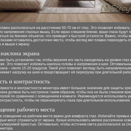
лжен располагаться на расстоянии 50-70 см от глаз. Это позволит избежать
о напряжения глазных мышц. Если экран слишком близко, ваши глаза будут 
ться на близких объектах, что приведет к быстрой усталости. Важно, чтобы 
глазами оставалось достаточно места, чтобы взгляд мог плавно переходить о
 и мыши к экрану.
 наклона экрана
ен быть установлен так, чтобы верхняя его часть находилась на уровне глаз 
же. Это помогает избежать наклона головы и напряжения в шее. Оптимальны
рана – около 15-20 градусов. Такой угол помогает взгляду быть направленны
снижает нагрузку на шею и предотвращает её перегрузку при длительной рабо
сть и контрастность
 яркости и контрастности монитора имеет большое значение для защиты зре
рана должна быть настроена таким образом, чтобы она не была слишком ярк
усклой по сравнению с освещением в комнате. Рекомендуется использовать 
контрастность, чтобы не перенапрягать глаза при длительном использовании.
ещение рабочего места
е освещение на рабочем месте важно для комфорта глаз. Избегайте прямых 
орые могут отражаться от экрана. Лучше использовать мягкое рассеянное ос
гулируемой яркостью. Оптимально, чтобы источник света располагался за сп
онитора.