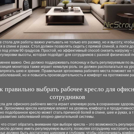
 стола для работы важно учитывать не только его размер, но и высоту, чтоб
 в спине и руках. Стол должен позволять сидеть с прямой спиной, а локти д
 под углом 90 градусов. Простой, но эффективный способ снизить нагрузку – 
гулировки высоты, которая подойдет для сотрудников с разной физической п
 менее важно. Оно должно поддерживать поясницу и быть регулируемым по в
озиция монитора также играет немалую роль: он должен располагаться на уро
апрягать шею и зрение. Правильная эргономика рабочего места поможет не 
заболеваний, но и повысить производительность и комфорт на протяжении р
к правильно выбрать рабочее кресло для офис
сотрудников
ла для офисного рабочего места играет ключевую роль в сохранении здоров
в. Эргономика кресла напрямую влияет на уровень комфорта и продуктивнос
о подобранное кресло может стать причиной болей в спине, шее и руках, а 
к развитию заболеваний опорно-двигательной системы.
 что стоит обратить внимание при выборе кресла – это возможность регулиро
есло должно иметь регулируемую высоту, позволяя сотруднику настроить его
нье должно быть достаточно широким и глубоким, чтобы обеспечивать комфо