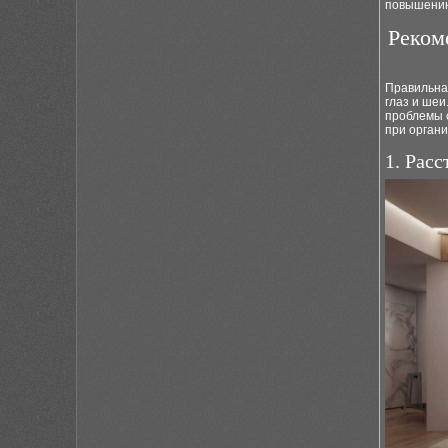
повышению
Реком
Правильна
глаз и шеи
проблемы с
при органи
1. Расс