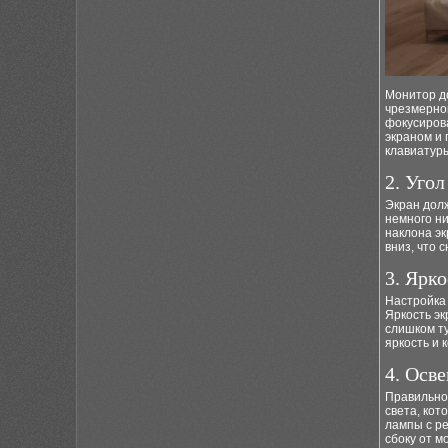
Монитор до
чрезмерног
фокусирова
экраном и 
клавиатуры
2. Угол
Экран долж
немного ни
наклона эк
вниз, что 
3. Ярко
Настройка
Яркость эк
слишком т
яркость и 
4. Осв
Правильно
света, кот
лампы с ре
сбоку от м