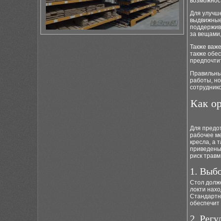
возможност
Для улучше
выдвижные 
поддержива
за вещами,
Также важ
также обе
предпочтит
Правильны
работы, но
сотруднико
Как о
Для предо
рабочее ме
кресла, а 
приведены
риск травм
1. Выбо
Стол долже
локти нахо
Стандартна
обеспечит 
2. Регу