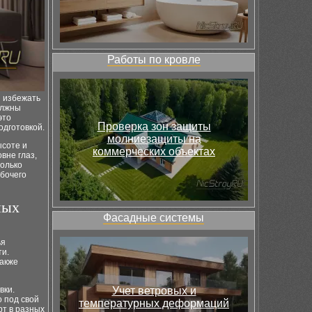
Работы по кровле
ы избежать
олжны
это
Проверка зон защиты
одготовкой.
молниезащиты на
ысоте и
коммерческих объектах
вне глаз,
только
абочего
ных
Фасадные системы
ья
ти.
также
вки.
Учет ветровых и
 под свой
температурных деформаций
рт в разных