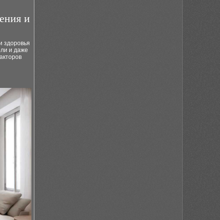
ения и
и здоровья
оли и даже
факторов