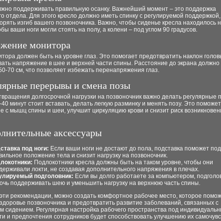
лжно поддерживать правильную осанку. Важнейший момент – это поддержка
о отдела. Для этого кресло должно иметь спинку с регулируемой поддержкой,
орять изгиб вашего позвоночника. Важно, чтобы сиденье кресла находилось н
обы ваши ноги могли стоять на полу, а колени – под углом 90 градусов.
ожение монитора
тора должен быть на уровне глаз. Это помогает предотвратить наклон голов
ать напряжение в шее и верхней части спины. Расстояние до экрана должно
0-70 см, что позволяет избежать перенапряжения глаз.
улярные перерывы и смена позы
твращения долгосрочной нагрузки на позвоночник важно делать регулярные 
40 минут стоит вставать, делать легкую разминку и менять позу. Это поможет
 с мышц спины и шеи, улучшит циркуляцию крови и снизит риск возникновен
олнительные аксессуары
ставка под ноги:
Если ваши ноги не достают до пола, подставка поможет по
вильное положение тела и снизит нагрузку на позвоночник.
локотники:
Подлокотники кресла должны быть на таком уровне, чтобы они
держивали локти, не создавая дополнительного напряжения в плечах.
улируемый подголовник:
Если вы долго работаете за компьютером, подголо
очь поддерживать шею и уменьшить нагрузку на верхнюю часть спины.
эти рекомендации, можно создать комфортное рабочее место, которое помо
здоровье позвоночника и предотвратить развитие заболеваний, связанных с
м сидением. Регулярная настройка рабочего пространства под индивидуаль
и и предпочтения сотрудников будет способствовать улучшению их самочувс