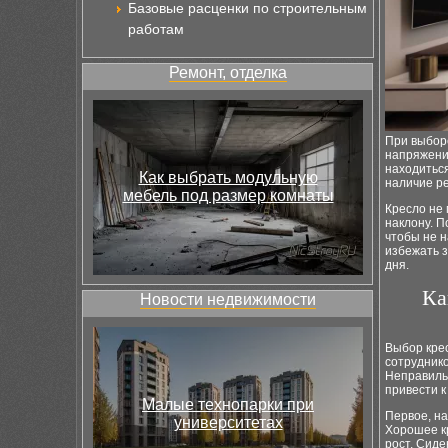
Базовые расценки по строительным
работам
Ремонт, отделка
При выборе
напряжения
находиться
Как выбрать модульную
наличие ре
мебель под размер комнаты
Кресло не
наклону. П
чтобы не н
избежать 
дня.
Ка
Новости недвижимости
Выбор крес
сотруднико
Неправильн
привести 
Малые технопарки при
Первое, на
университетах
Хорошее кр
рост. Сиде