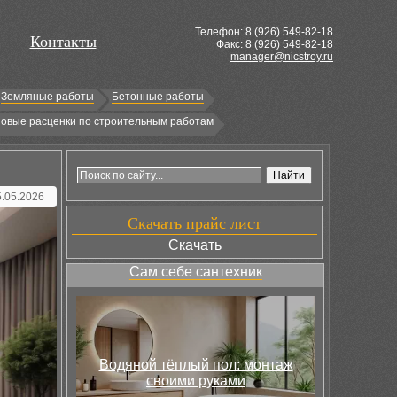
Телефон: 8 (
926
) 549-82-18
Контакты
Факс: 8 (926) 549-82-18
manager@nicstroy.ru
Земляные работы
Бетонные работы
овые расценки по строительным работам
5.05.2026
Скачать прайс лист
Скачать
Сам себе сантехник
Водяной тёплый пол: монтаж
своими руками