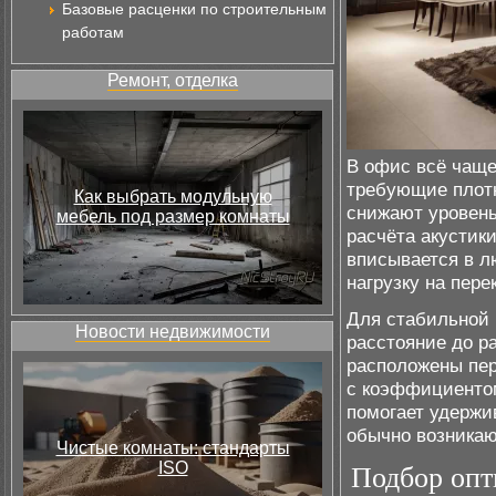
Базовые расценки по строительным
работам
Ремонт, отделка
В офис всё чаще
требующие плотн
Как выбрать модульную
снижают уровень
мебель под размер комнаты
расчёта акустик
вписывается в л
нагрузку на пер
Для стабильной 
Новости недвижимости
расстояние до р
расположены пер
с коэффициентом
помогает удержи
обычно возникаю
Чистые комнаты: стандарты
ISO
Подбор опт