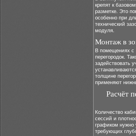
крепят к базово
разметке. Это п
особенно при дл
технический заз
модуля.
Монтаж в зо
В помещениях с 
перегородок. Так
задействовать у
устанавливаются
толщине перегор
применяют нижни
Расчёт п
Количество каби
сессий и плотно
графиком нужно 
требующих глубо