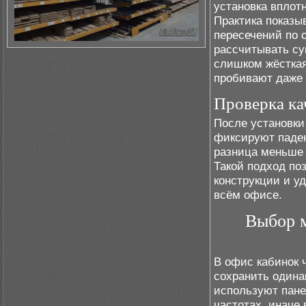
установка вплотн
Практика показыв
пересечений по 
рассчитывать су
слишком жёсткая
пробивают даже 
Проверка ка
После установки
фиксируют паден
разница меньше 
Такой подход по
конструкции и у
всём офисе.
Выбор м
В офис кабинок 
сохранить одина
используют пане
частотах, иначе