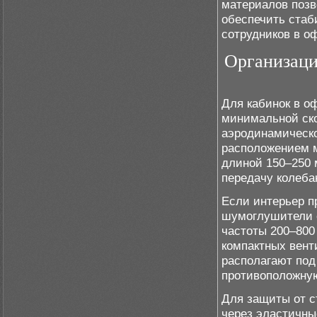
материалов позв
обеспечить стаб
сотрудников в о
Организаци
Для кабинок в о
минимальной ско
аэродинамическо
расположением м
длиной 150–250 
передачу колеба
Если интерьер п
шумоглушители с
частоты 200–800
компактных вент
располагают под 
противоположную
Для защиты от с
через эластичны