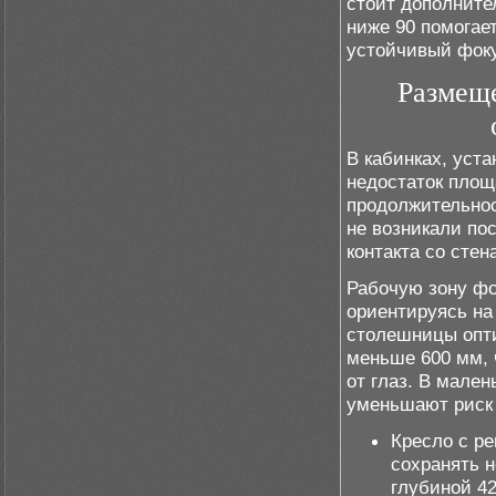
стоит дополните
ниже 90 помогае
устойчивый фоку
Размеще
В кабинках, уст
недостаток площ
продолжительнос
не возникали по
контакта со сте
Рабочую зону ф
ориентируясь на
столешницы опти
меньше 600 мм, 
от глаз. В мале
уменьшают риск 
Кресло с р
сохранять 
глубиной 42