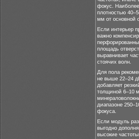
фокус. Наиболее
плотностью 40–55
мм от основной 
Если интерьер п
важно компенсир
перфорированных
площадь отверст
выравнивает час
стоячих волн.
Для пола рекоме
не выше 22–24 д
добавляет резки
толщиной 6–10 м
минераловолокни
диапазоне 250–1
фокуса.
Если модуль раз
выгодно дополня
высокие частоты