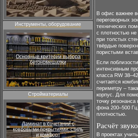
В офис важнее в
переговорных зо
Инструменты, оборудование
технических пом
с плотностью не 
при толстых стен
твёрдые поверхн
пористыми встав
Основные критерии выбора
Если поблизости
бетономешалки
интенсивным про
класса RW 38–42
считается комби
периметру – так
Стройматериалы
корпус. Для пом
точку резонанса
фона 200–500 Гц
плотностью.
Ламинат в сочетании с
Расчёт звук
ковровыми покрытиями: стиль
В проектах учит
и комфорт