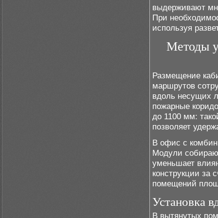
выдерживают мно
При необходимос
используя разве
Методы у
Размещение каби
маршрутов сотру
вдоль несущих л
пожарные коридо
до 1100 мм: так
позволяет удерж
В офис с комбин
Модули собирают
уменьшает влиян
конструкции за 
помещений площа
Установка в
В вытянутых по