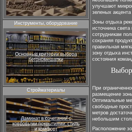
улучшают микрок
зеленых акцента
Зоны отдыха рек
Инструменты, оборудование
источника света
сотрудникам пол
сохраняя продук
правильная мягк
зону отдыха инс
Основные критерии выбора
состояния коман
бетономешалки
Выбор
При ограниченно
Стройматериалы
размещение зоны
Оптимальные мес
свободные прост
метров достаточ
Ламинат в сочетании с
небольшим стол
ковровыми покрытиями: стиль
Расположение зо
и комфорт