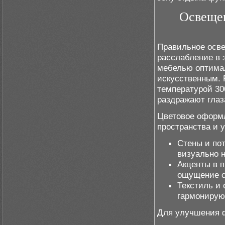
Освещен
Правильное осве
расслабление в 
мебелью оптимал
искусственным. 
температурой 300
раздражают глаз
Цветовое оформл
пространства и 
Стены и по
визуально 
Акценты в п
ощущение с
Текстиль и 
гармонируют
Для улучшения 