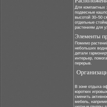
Расположени
Для компактных 
подвесные кашпо
высотой 30–50 с
отдельные стойк
растениям для у
Элементы пр
Помимо растений
небольших водны
детали гармонир
интерьер, помог
перерыв.
Организаци
В зоне отдыха о
коротких игровы
сменить активно
мебель, наприме
уютные группы д