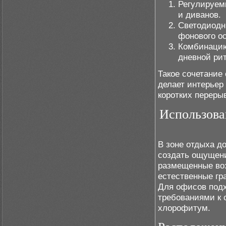
Регулируем
и диванов.
Светодиодн
фоновогo о
Комбинацию
дневной ри
Такое сочетание
делает интерьер
коротких переры
Использова
В зоне отдыха д
создать ощущени
размещенные воз
естественные гр
Для офисов подх
требованиями к 
хлорофитум.