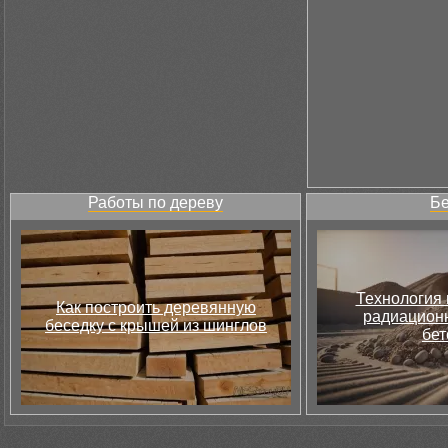
Работы по дереву
Бе
Технология 
Как построить деревянную
радиацион
беседку с крышей из шинглов
бет