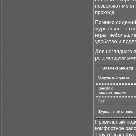
позволяют менят
прохода.
Помимо сидений
журнальные стол
игры, небольшие
удобство и подд
Для наглядного 
рекомендуемыми
Элемент мебели
Модульный диван
Кресло с
подлокотниками
Пуф
Журнальный столик
Правильный подб
комфортное расс
зону отдыха фун