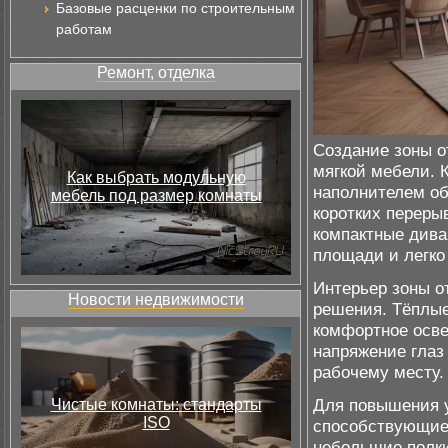
Базовые расценки по строительным
работам
Ремонт, отделка
Создание зоны о
мягкой мебели. 
Как выбрать модульную
наполнителем об
мебель под размер комнаты
коротких перер
компактные дива
площади и легко
Интерьер зоны о
Новости недвижимости
решения. Тёплы
комфортное осве
напряжение глаз
рабочему месту.
Для повышения у
Чистые комнаты: стандарты
ISO
способствующие 
небольшие полки