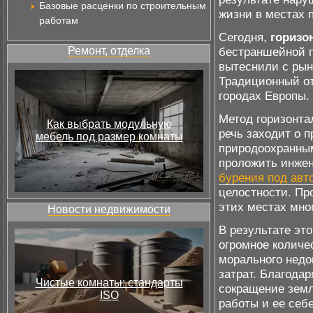
Базовые расценки по строительным
жизни в местах 
работам
Сегодня,
горизо
Ремонт, отделка
бестраншейной п
вытеснили с рын
Традиционный от
городах Европы.
Метод горизонта
Как выбрать модульную
речь заходит о 
мебель под размер комнаты
природоохранным
проложить инже
бурения под авт
целостности. Пр
этих местах мно
Новости недвижимости
В результате это
огромное количе
морального недо
затрат. Благода
Чистые комнаты: стандарты
сокращение земл
ISO
работы и ее себ