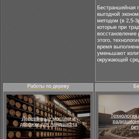
Бестраншейная п
выгодной эконом
методом (в 2,5-3
которые при тра
восстановление 
этого, технолог
время выполнени
уменьшают колич
окружающей сре
Работы по дереву
Бе
Технология 
Деревянные мостики и
радиацион
дорожки для ландшафта
бет