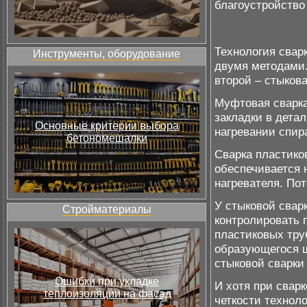
благоустройство
Технология свар
Инструменты, оборудование
двумя методами.
второй – стыкова
Муфтовая сварка
закладки в дета
Основные критерии выбора
нагревании спир
бетономешалки
Сварка пластико
обеспечивается 
нагревателя. По
У стыковой свар
Стройматериалы
контролировать 
пластиковых тру
образующегося ш
стыковой сварки
Ошибки при укладке
И хотя при сварк
теплоизоляции на фасад
четкости технол