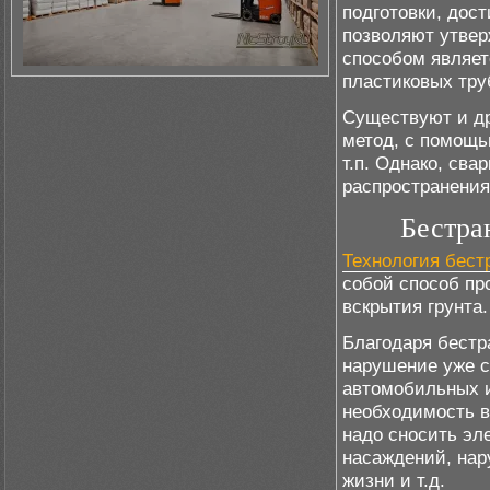
подготовки, дос
позволяют утвер
способом являет
пластиковых тру
Существуют и др
метод, с помощь
т.п. Однако, св
распространения
Бестра
Технология бест
собой способ пр
вскрытия грунта.
Благодаря бестр
нарушение уже 
автомобильных 
необходимость в
надо сносить эл
насаждений, нар
жизни и т.д.