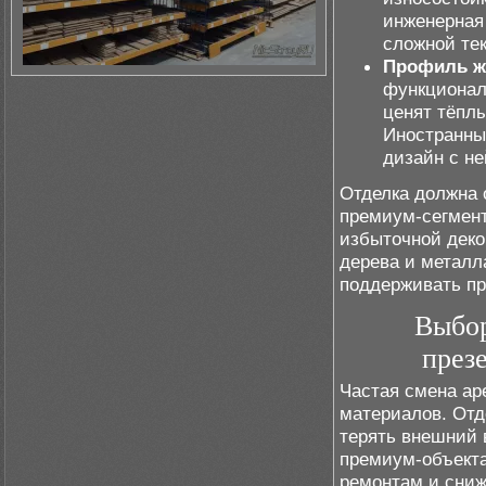
инженерная
сложной те
Профиль ж
функционал
ценят тёпл
Иностранны
дизайн с н
Отделка должна 
премиум-сегмент
избыточной деко
дерева и металл
поддерживать пр
Выбор
през
Частая смена ар
материалов. Отд
терять внешний 
премиум-объекта
ремонтам и сниж