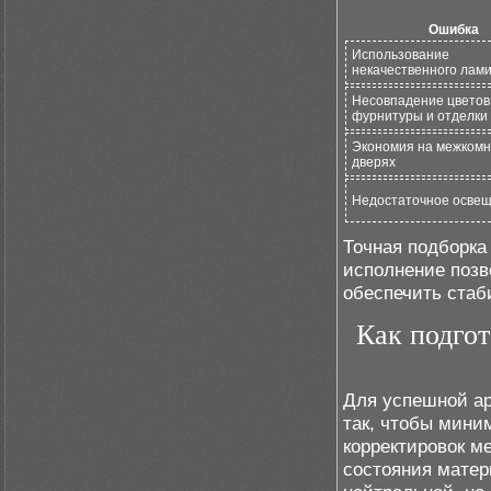
Ошибка
Использование
некачественного лам
Несовпадение цветов
фурнитуры и отделки
Экономия на межком
дверях
Недостаточное осве
Точная подборка
исполнение позв
обеспечить стаб
Как подгот
Для успешной ар
так, чтобы мини
корректировок м
состояния матер