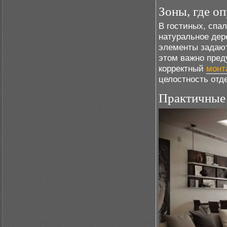
Зоны, где о
В гостиных, спа
натуральное дер
элементы задают
этом важно пред
корректный
монт
целостность отд
Практичные 