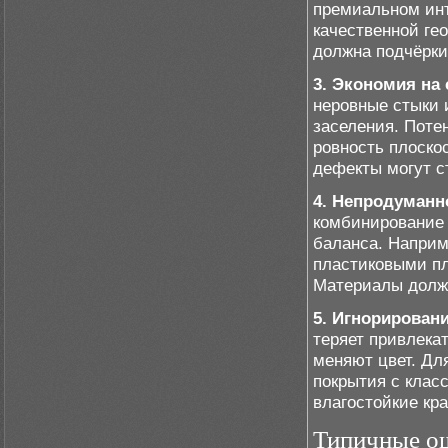
премиальном инт
качественной ге
должна подчёркив
3. Экономия на
неровные стыки
заселения. Пот
ровность плоско
дефекты могут с
4. Непродуманн
комбинирование 
баланса. Наприм
пластиковыми п
Материалы долж
5. Игнорировани
теряет привлека
меняют цвет. Дл
покрытия с клас
влагостойкие кра
Типичные ош