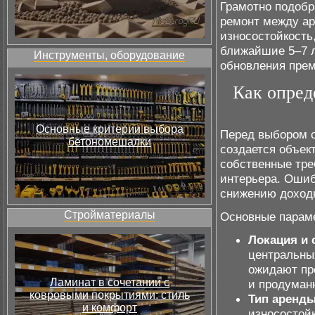
Грамотно подобр
ремонт между ар
износостойкость
ближайшие 5–7 л
Инструменты, оборудование
обновления прем
Как опред
Основные критерии выбора
Перед выбором о
бетономешалки
создается объек
собственные тре
интерьера. Ошиб
снижению доход
Стройматериалы
Основные параме
Локация и 
центральны
ожидают пр
Ламинат в сочетании с
и продуман
ковровыми покрытиями: стиль
Тип аренды
и комфорт
износостойк