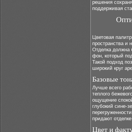
решения сохраня
поддерживая ста
Опти
Цветовая палитр
пространства и 
Отделка должна 
фон, который по
Такой подход по
широкий круг ар
Базовые тон
Лучше всего рабо
теплого бежевог
ощущение спокой
глубокий сине-з
перегруженности
придают отделке
Цвет и факт