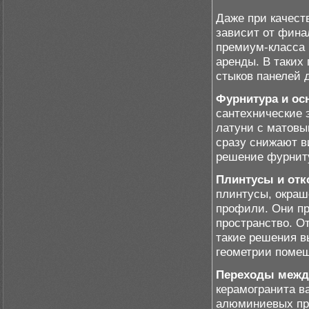
Даже при качест
зависит от фина
премиум-класса 
аренды. В таких
стыков панелей 
Фурнитура и осн
сантехнические 
латуни с матовы
сразу снижают в
решение фурниту
Плинтусы и отк
плинтусы, окраш
профили. Они пр
пространство. О
такие решения в
геометрии поме
Переходы межд
керамогранита в
алюминиевых про