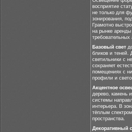
Освещение форми
восприятие стат
не только для ф
зонирования, по
Грамотно выстро
на рынке аренды
требовательных 
Базовый свет
до
бликов и теней.
светильники с н
сохраняет естест
помещениях с ни
профили и свето
Акцентное осве
дерево, камень 
системы направл
интерьера. В зо
тёплым спектром
пространства.
Декоративный с