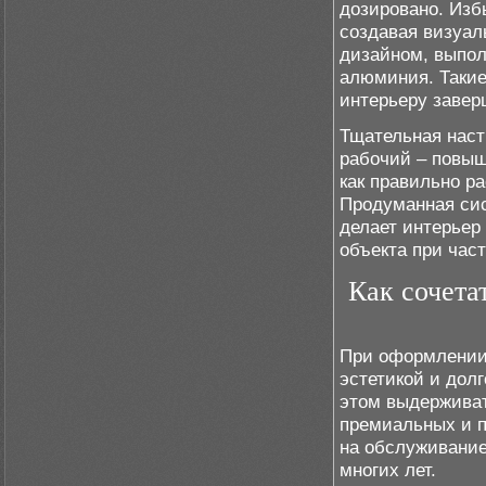
дозировано. Изб
создавая визуал
дизайном, выпол
алюминия. Таки
интерьеру завер
Тщательная наст
рабочий – повыш
как правильно р
Продуманная си
делает интерьер
объекта при част
Как сочета
При оформлении 
эстетикой и дол
этом выдержива
премиальных и п
на обслуживание
многих лет.