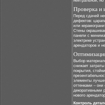
нейтральной, но
Проверка и 
Перед сдачей не
дефектов: царап
или керамограни
Стены окрашиваю
панели с минима
электрике устра
арендаторов и н
Оптимизация
Выбор материало
снижает затраты
покрытия, стойк
презентабельност
элементы лучше
оттенками – они
декоративными 
нового арендатор
Контроль детал