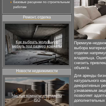
Базовые расценки по строительным
работам
Ремонт, отделка
Как выбрать модульную
Премиум-недвижи
мебель под размер комнаты
выбора материал
отделки напряму
владельца. Ошиб
снизить привлек
объекта.
Новости недвижимости
Для аренды бизн
натурального ка
декоративных ре
узнаваемым акце
позволяет адапт
Чистые комнаты: стандарты
ISO
дополнительных