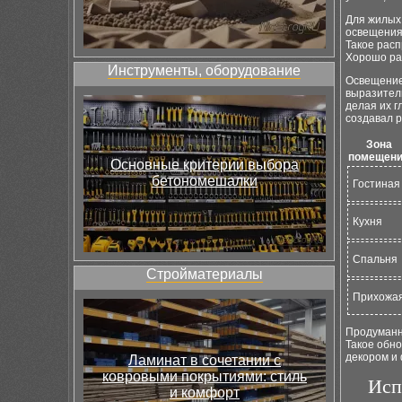
Для жилых
освещения,
Такое расп
Хорошо ра
Инструменты, оборудование
Освещение 
выразитель
делая их г
создавал р
Зона
помещен
Основные критерии выбора
бетономешалки
Гостиная
Кухня
Спальня
Стройматериалы
Прихожа
Продуманн
Такое обн
декором и
Ламинат в сочетании с
ковровыми покрытиями: стиль
Исп
и комфорт