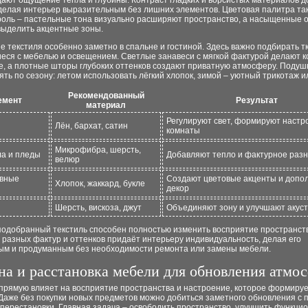
дают ощущение тепла и глубины. Контраст гладких и ворсистых материалов 
 делая интерьер выразительным без лишних элементов. Цветовая палитра та
роль – пастельные тона визуально расширяют пространство, а насыщенные 
выделить акцентные зоны.
 текстиля особенно заметно в спальне и гостиной. Здесь важно подбирать т
еся с мебелью и освещением. Светлые занавеси с мягкой фактурой делают к
е, а плотные шторы глубоких оттенков создают приватную атмосферу. Подуш
ть по сезону: летом использовать лёгкий хлопок, зимой – уютный трикотаж и
Рекомендованный
емент
Результат
материал
Регулируют свет, формируют настр
Лён, бархат, сатин
комнаты
Микрофибра, шерсть,
а и пледы
Добавляют тепло и фактурное раз
велюр
ивные
Создают цветовые акценты и допо
Хлопок, жаккард, букле
декор
Шерсть, вискоза, джут
Объединяют зону и улучшают акуст
подобранный текстиль способен полностью изменить восприятие пространст
разных фактур и оттенков придаёт интерьеру индивидуальность, делая его
ым и продуманным без необходимости ремонта или замены мебели.
на и расстановка мебели для обновления атмо
прямую влияет на восприятие пространства и настроение, которое формиру
 Даже без покупки новых предметов можно добиться заметного обновления с
перестановки. Главная задача – освободить пространство, улучшить функци