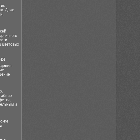
о
тие
ию. Даже
й.
всей
орчичного
ости
3 цветовых
ия
ещения.
ные
ещение
и
х,
штабных
фетки,
цельным и
рокие
ид