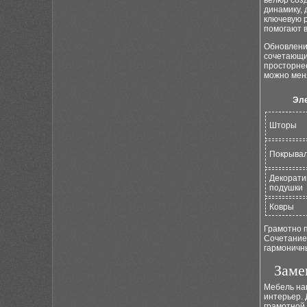
велюр соз
динамику,
ключевую 
помогают 
Обновление
сочетающи
просторне
можно меня
Эл
Шторы
Покрывал
Декорат
подушки
Ковры
Грамотно 
Сочетание 
гармоничн
Заме
Мебель на
интерьер.
грамотной 