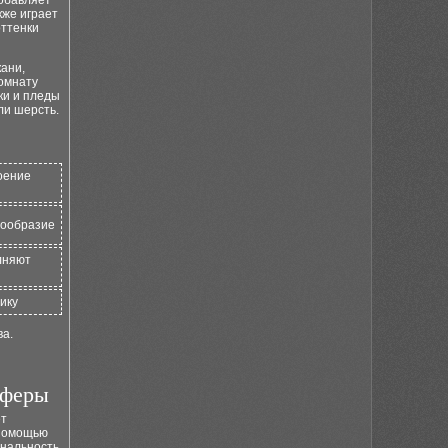
добавляет
кже играет
оттенки
кани,
омнату
ки и пледы
ли шерсть.
оение
нообразие
лняют
ику
ва.
сферы
ет
 помощью
ональность