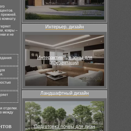
его
кцентов.
 прежней.
 комнату.
теряет
Интерьер, дизайн
и, ковры –
нки и не
Интерактивные зоны для
оздания
презентаций
для
и.
костью
Ландшафтный дизайн
иряет
и отделки.
ю между
нтов
Подготовка почвы для лиан