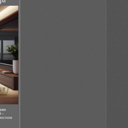
ра
Даже
й –
лостное