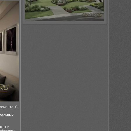
ремонта. С
и
ительных
рхат и