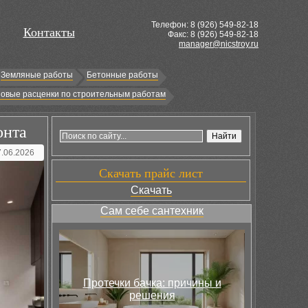
Телефон: 8 (
926
) 549-82-18
Контакты
Факс: 8 (926) 549-82-18
manager@nicstroy.ru
Земляные работы
Бетонные работы
овые расценки по строительным работам
онта
7.06.2026
Скачать прайс лист
Скачать
Сам себе сантехник
Протечки бачка: причины и
решения