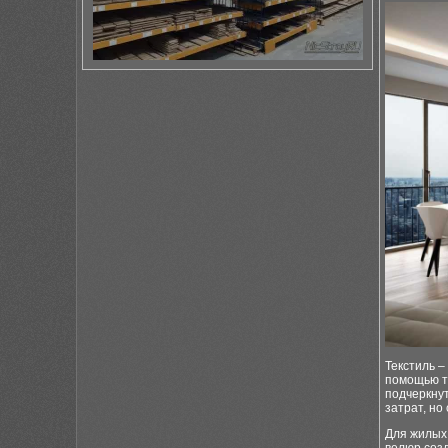
Текстиль –
помощью т
подчеркнут
затрат, н
Для жилых 