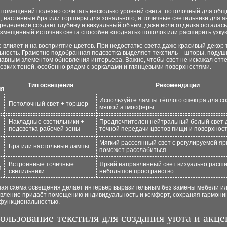
 помещений полезно сочетать несколько уровней света: потолочный для общ
 настенные бра или торшеры для зонального, и точечные светильники для а
ределение создаёт глубину и визуальный объём, даже если отделка осталась
змещённый источник света способен «поднять» потолок или расширить узкую
влияет и на восприятие цветов. При недостатке света даже красивый декор 
ность. Грамотно подобранная подсветка выделяет текстиль – шторы, подушк
лавным элементом обновления интерьера. Важно, чтобы свет не искажал отте
езких теней, особенно рядом с зеркалами и глянцевыми поверхностями.
Тип освещения
Рекомендации
ия
Используйте лампы тёплого спектра для с
Потолочный свет + торшер
мягкой атмосферы.
Накладные светильники +
Предпочтителен нейтральный белый свет 
подсветка рабочей зоны
точной передачи цветов пищи и поверхност
Мягкий рассеянный свет с регулируемой яр
Бра или настольные лампы
поможет расслабиться.
Встроенные точечные
Яркий направленный свет визуально расш
я
светильники
небольшое пространство.
ая схема освещения делает интерьер выразительным без замены мебели ил
овление придаёт помещению индивидуальность и комфорт, сохраняя гармони
 функциональностью.
ользование текстиля для создания уюта и акце