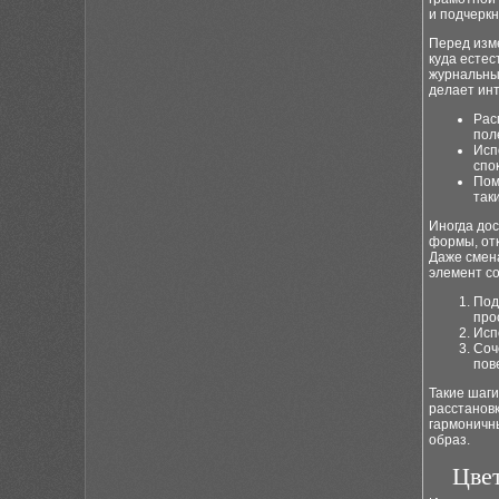
и подчеркн
Перед изм
куда естес
журнальны
делает ин
Рас
пол
Исп
спо
Пом
так
Иногда до
формы, отк
Даже смен
элемент с
Под
про
Исп
Соч
пов
Такие шаг
расстановк
гармоничн
образ.
Цве