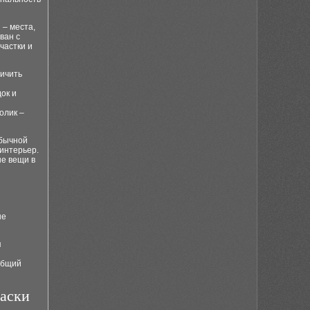
 – места,
ван с
частки и
личить
ок и
олик –
обычной
интерьер.
е вещи в
ые
я
общий
раски