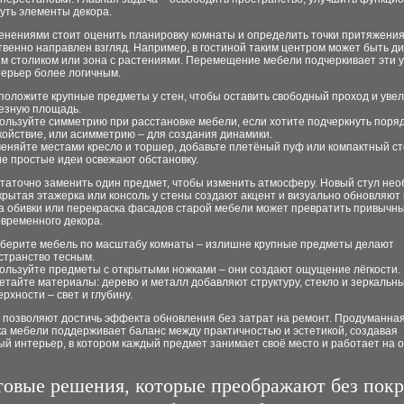
уть элементы декора.
енениями стоит оценить планировку комнаты и определить точки притяжения
твенно направлен взгляд. Например, в гостиной таким центром может быть ди
м столиком или зона с растениями. Перемещение мебели подчеркивает эти у
терьер более логичным.
положите крупные предметы у стен, чтобы оставить свободный проход и уве
езную площадь.
ользуйте симметрию при расстановке мебели, если хотите подчеркнуть поряд
койствие, или асимметрию – для создания динамики.
еняйте местами кресло и торшер, добавьте плетёный пуф или компактный ст
ие простые идеи освежают обстановку.
статочно заменить один предмет, чтобы изменить атмосферу. Новый стул не
рытая этажерка или консоль у стены создают акцент и визуально обновляют 
а обивки или перекраска фасадов старой мебели может превратить привычны
овременного декора.
берите мебель по масштабу комнаты – излишне крупные предметы делают
странство тесным.
ользуйте предметы с открытыми ножками – они создают ощущение лёгкости.
етайте материалы: дерево и металл добавляют структуру, стекло и зеркальн
ерхности – свет и глубину.
и позволяют достичь эффекта обновления без затрат на ремонт. Продуманна
а мебели поддерживает баланс между практичностью и эстетикой, создавая
ый интерьер, в котором каждый предмет занимает своё место и работает на 
товые решения, которые преображают без пок