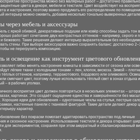
восприятие пространства можно без малярных работ – достаточно правильн
акцентные цвета в декоре, мебели и текстиле. Цвет воздействует на восприя
вета и настроения, поэтому важно продумать его распределение по помещен
ый интерьер можно оживить, добавив несколько тонально выверенных детале
ы через мебель и аксессуары
ель с яркой обивкой, декоративные подушки или ковёр способны задать тон 
орошо работает сочетание двух контрастных оттенков – например, серого и г
о и бежевого. Такие решения делают интерьер выразительным без необходим
ать стены. При выборе аксессуаров важно сохранять баланс: достаточно 2–
чтобы не перегрузить композицию.
ль и освещение как инструмент цветового обновлен
озволяет гибко менять настроение комнаты в зависимости от сезона или осв
йдут лёгкие ткани с холодными тонами – лен, хлопок, вискоза. Зимой – плот
тёплых оттенков, например, терракотового, бордового или оливкового. Осв
или смягчает цвет, поэтому лучше использовать тёплый свет в зонах отдыха 
й – в рабочих уголках.
ичного восприятия цвет должен повторяться в нескольких элементах – штора
 вазах, картинах. Это создаёт ощущение единства и завершённости без мас
. Хорошие идеи для обновления – однотонные чехлы на стулья, пестрые сал
рамках, настенные панели с тканевой фактурой. Такие детали делают декор 
нтерьеру характер.
обновление без покраски помогает адаптировать пространство под личные
ния и сезонное настроение. Использование текстиля и декора открывает ши
ти для экспериментов, сохраняя при этом аккуратный и сбалансированный в
.