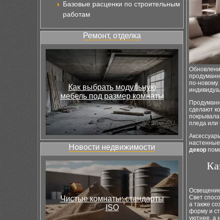
Базовые расценки по строительным
работам
Ремонт, отделка
Обновлени
продуманны
по-новому.
Как выбрать модульную
индивидуа
мебель под размер комнаты
Продуман
сделают ко
покрывала
пледа или 
Аксессуар
настенные
Новости недвижимости
декор
помо
Ка
Освещение
Свет спосо
Чистые комнаты: стандарты
а также со
ISO
форму и ст
уютнее, а 