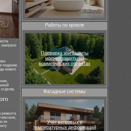
Работы по кровле
нести
 заиграло
Проверка зон защиты
молниезащиты на
оры
коммерческих объектах
е подушки,
де нового
ения,
льный
 отделку.
Фасадные системы
ого
з ремонта.
текстиля,
ко их
Учет ветровых и
нату
температурных деформаций