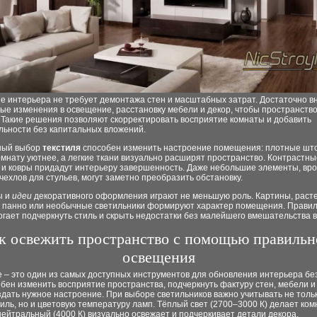
е интерьера не требует демонтажа стен и масштабных затрат. Достаточно в
е изменения в освещение, расстановку мебели и декор, чтобы пространство
 Такие решения позволяют скорректировать восприятие комнаты и добавить
льности без капитальных вложений.
ный выбор
текстиля
способен изменить настроение помещения: плотные шт
мнату уютнее, а легкие ткани визуально расширят пространство. Контрастны
 и ковры придадут интерьеру завершенность. Даже небольшие элементы, вро
чехлов для стульев, могут заметно преобразить обстановку.
ы и
идеи
декоративного оформления играют не меньшую роль. Картины, раст
 панно или необычные светильники формируют характер помещения. Прави
гает подчеркнуть стиль и скрыть недостатки без малейшего вмешательства в
к освежить пространство с помощью правильн
освещения
 – это один из самых доступных инструментов для обновления интерьера бе
бен изменить восприятие пространства, подчеркнуть фактуру стен, мебели и 
здать нужное настроение. При выборе светильников важно учитывать не толь
иль, но и цветовую температуру ламп. Тёплый свет (2700–3000 К) делает ком
нейтральный (4000 К) визуально освежает и подчеркивает детали декора.