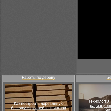
Работы по дереву
Бе
Технология 
Как построить деревянную
радиацион
беседку с крышей из шинглов
бет