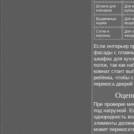
Штанга для
Для 
плечиков
руба
Выдвижные
Для м
ящики
веще
Сетки и
Для о
корзины
ежед
Если интерьер п
фасады с плавны
шкафах для кухо
полок, так как н
комнат стоит вы
ребёнка, чтобы 
перекоса дверей
Оценк
При проверке ме
под нагрузкой. 
однородность во
элементы должны
может перекосит