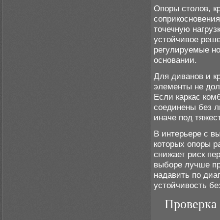
Опоры столов, к
соприкосновения
точечную нагруз
устойчивое реше
регулируемые но
основании.
Для диванов и к
элементы не дол
Если каркас ком
соединены без л
иначе под тяжес
В интерьере с в
которых опоры р
снижает риск пе
выборе лучше пр
надавить по диа
устойчивость бе
Проверка 