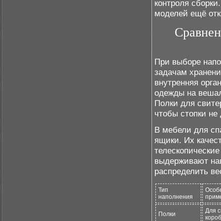
контроля сборки.
моделей ещё отк
Сравнен
При выборе напо
задачам хранени
внутренняя орга
одежды на вешал
Полки для свите
чтобы стопки не
В мебели для сп
ящики. Их качес
телескопические
выдерживают наг
распределить вес
Тип
Особ
наполнения
прим
Для с
Полки
коро