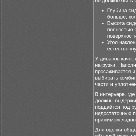
не должно быть 
Глубина сид
больше, кол
Высота сид
полностью с
поверхност
Угол наклон
естественн
У диванов качес
нагрузки. Наполн
просаживается и
выбирать комбин
части и уплотнён
В интерьере, гд
должны выдержив
поддаётся под р
недостаточную п
прижимом ладон
Для оценки обще