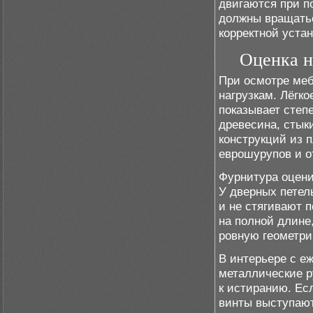
двигаются при п
должны вращаться
корректной уста
Оценка н
При осмотре меб
нагрузкам. Лёгк
показывает степ
древесина, стыки
конструкций из 
еврошурупов и о
Фурнитура оцени
У дверных петел
и не стягивают 
на полной длине
ровную геометри
В интерьере с е
металлические р
к истиранию. Ес
винты выступают