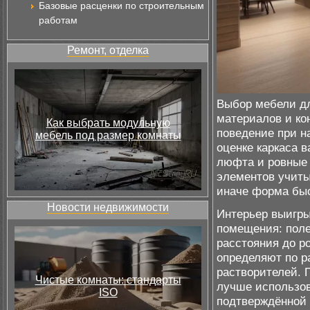
Базовые расценки по строительным
работам
Ремонт, отделка
Выбор мебели дл
материалов и ко
Как выбрать модульную
поведение при н
мебель под размер комнаты
оценке каркаса 
люфта и ровные 
элементов учиты
иначе форма бы
Новости недвижимости
Интерьер выигры
помещения: поле
расстояния до р
определяют по р
растворителей. 
Чистые комнаты: стандарты
лучше использов
ISO
подтверждённой 