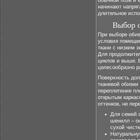
обычной позе и 
начинают напряг
длительное испо
Выбор о
При выборе обив
условия помещен
ткани с низким 
Для продолжител
циклов и выше. В
целесообразно р
Поверхность дол
тканевой обивки
переплетение пл
открытым каркас
оттенков, не пе
Для семей 
шенилл – о
сухой чистк
Натуральну