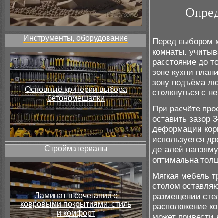
Опред
Инструменты, оборудование
Перед выбором 
комнаты, учитыв
расстояние до т
зоне кухни план
зону подъёма лю
Основные критерии выбора
столкнуться с не
бетономешалки
При расчёте про
оставить зазор 
деформации корп
используется др
Стройматериалы
деталей напряму
оптимальна толщ
Мягкая мебель т
столом оставляю
Ламинат в сочетании с
размещении стел
ковровыми покрытиями: стиль
расположение ко
и комфорт
может привести к