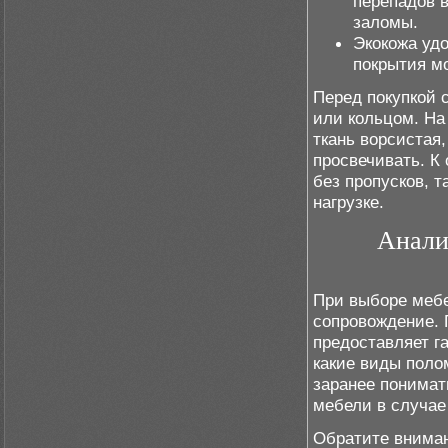
перепадов в
заломы.
Экокожа удо
покрытия мо
Перед покупкой 
или кольцом. На
ткань ворсистая
просвечивать. К
без пропусков, 
нагрузке.
Анали
При выборе мебе
сопровождение. 
предоставляет г
какие виды поло
заранее понимат
мебели в случае
Обратите внима