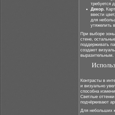
требуется д
Декор.
Карт
ввести цвет
для неболь
утяжелить 
При выборе зоны
стене, остальны
поддерживать пал
создают визуаль
выразительным.
Использ
Контрасты в инт
и визуально уве
способна измени
Светлые оттенки
подчёркивают ар
Для небольших к