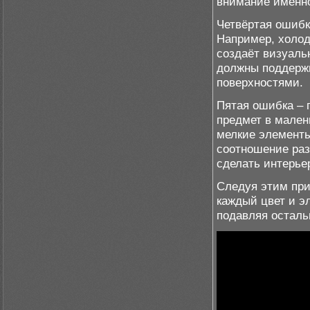
внимание именно
Четвёртая ошибк
Например, холод
создаёт визуаль
должны поддержи
поверхностями.
Пятая ошибка –
предмет в малень
мелкие элемент
соотношение раз
сделать интерье
Следуя этим при
каждый цвет и э
подавляя осталь