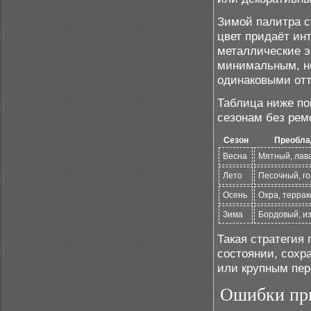
Зимой палитра с
цвет придаёт ин
металлические э
минимальным, но
одинаковыми отт
Таблица ниже по
сезонам без рем
Сезон
Преобла
Весна
Мятный, лав
Лето
Песочный, г
Осень
Охра, террак
Зима
Бордовый, и
Такая стратегия
состоянии, сохр
или крупным пер
Ошибки при