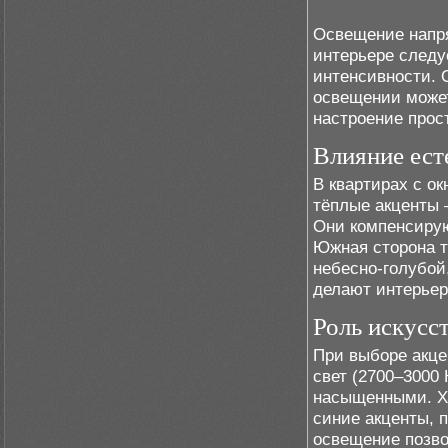
Освещение напря
интерьере следу
интенсивности. 
освещении может
настроение прос
Влияние ест
В квартирах с о
тёплые акценты –
Они компенсирую
Южная сторона т
небесно-голубой
делают интерьер
Роль искусс
При выборе акце
свет (2700–3000 
насыщенными. Хо
синие акценты, 
освещение позво