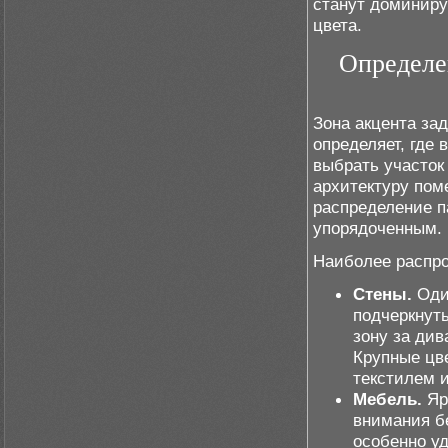
станут доминиру
цвета.
Определе
Зона акцента за
определяет, где
выбрать участок
архитектуру пом
распределение п
упорядоченным.
Наиболее распро
Стены.
Один
подчеркнут
зону за див
Крупные цв
текстилем 
Мебель.
Яр
внимания б
особенно уд