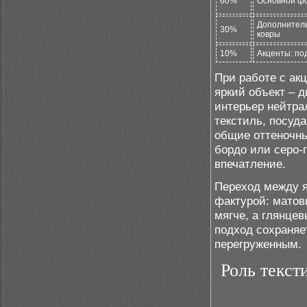
60%
Основной фо
Дополнитель
30%
ковры
10%
Акценты: по
При работе с ак
яркий объект – д
интерьер нейтра
текстиль, посуд
общие оттеночны
бордо или серо-
впечатление.
Переход между я
фактурой: матов
мягче, а глянце
подход сохраняе
перегруженным.
Роль текст