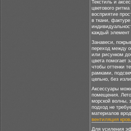
Текстиль и аксе
цветового ритма
восприятие прос
в ткани, фактур
индивидуальност
каждый элемент 
Занавеси, покры
переход между о
или рисунком до
цвета помогает 
чтобы оттенки т
рамками, подсве
цельно, без изл
Аксессуары можн
помещения. Лето
морской волны, 
подход не требуе
материалов вро
вентиляция кров
Для усиления эф