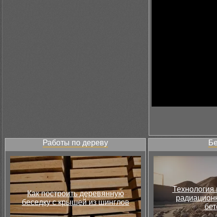
Работы по дереву
Бе
Технология 
Как построить деревянную
радиацион
беседку с крышей из шинглов
бет