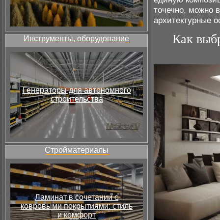
точечно, можно 
архитектурные о
Как выб
Инструменты, оборудование
Генераторы для автономного
строительства
Стройматериалы
Ламинат в сочетании с
ковровыми покрытиями: стиль
и комфорт