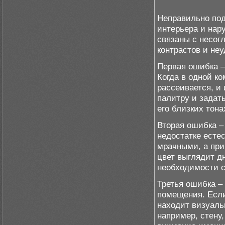
Неправильно под
интерьера и нар
связаны с несог
контрастов и не
Первая ошибка –
Когда в одной ко
рассеивается, и
палитру и задат
его близких тон
Вторая ошибка –
недостатке есте
мрачными, а при 
цвет выглядит д
необходимости с
Третья ошибка –
помещения. Если
находит визуаль
например, стену