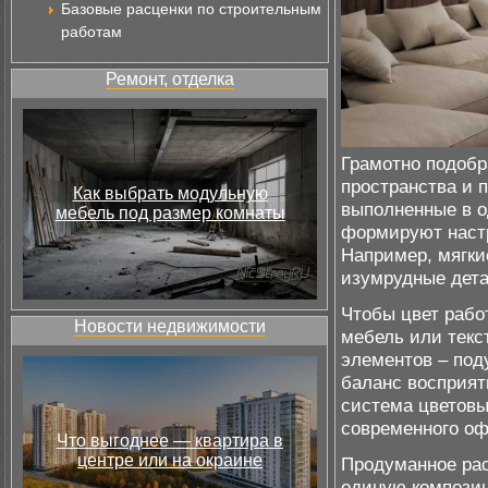
Базовые расценки по строительным
работам
Ремонт, отделка
Грамотно подобр
пространства и 
Как выбрать модульную
выполненные в о
мебель под размер комнаты
формируют настр
Например, мягки
изумрудные дета
Чтобы цвет рабо
Новости недвижимости
мебель или текс
элементов – под
баланс восприят
система цветовы
современного оф
Что выгоднее — квартира в
центре или на окраине
Продуманное рас
единую композиц