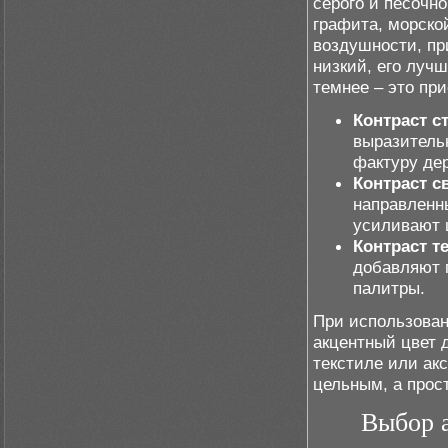
серого и песочн
графита, морско
воздушности, пр
низкий, его луч
темнее – это пр
Контраст с
выразитель
фактуру де
Контраст св
направленн
усиливают 
Контраст те
добавляют 
палитры.
При использован
акцентный цвет 
текстиле или ак
цельным, а прос
Выбор 