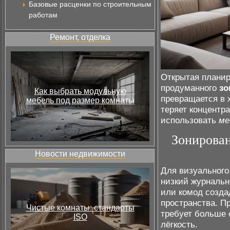
Базовые расценки по строительным
работам
Ремонт, отделка
Открытая планир
продуманного
зо
Как выбрать модульную
превращается в х
мебель под размер комнаты
теряет концентр
использовать
ме
Зонирован
Новости недвижимости
Для визуального
низкий журнальн
или комод созд
пространства. П
Чистые комнаты: стандарты
требует больше 
ISO
лёгкость.