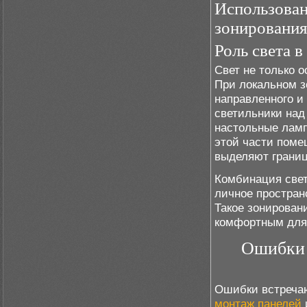
Использован
зонировани
Роль света 
Свет не только о
При локальном 
направленного и
светильники над
настольные ламп
этой части поме
выделяют границ
Комбинация свет
личное простран
Такое зонирован
комфортным для
Ошибки 
Ошибки встречаю
монтаж панелей