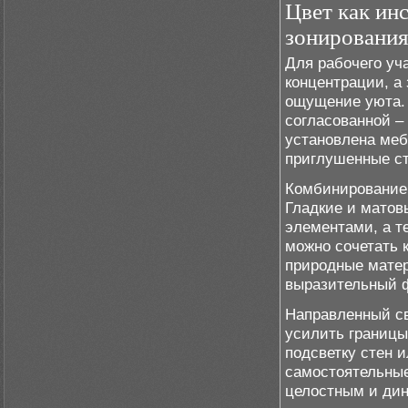
Цвет как ин
зонировани
Для рабочего уч
концентрации, а
ощущение уюта. 
согласованной – 
установлена меб
приглушенные ст
Комбинирование 
Гладкие и матов
элементами, а т
можно сочетать 
природные матер
выразительный 
Направленный св
усилить границы
подсветку стен и
самостоятельные
целостным и дин