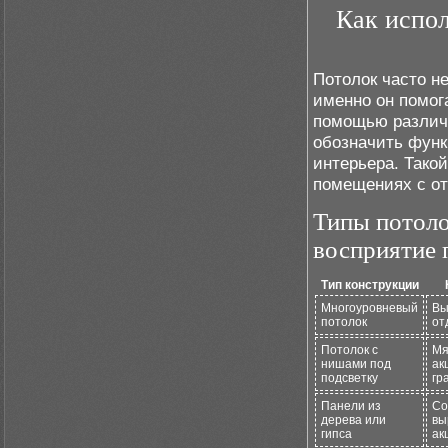
Как испол
Потолок часто н
именно он помог
помощью различи
обозначить функ
интерьера. Тако
помещениях с от
Типы потоло
восприятие 
Тип конструкции
Многоуровневый
Вы
потолок
от
Потолок с
Мя
нишами под
ак
подсветку
гр
Панели из
Со
дерева или
вы
гипса
ак