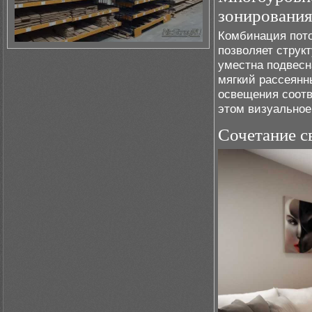
зонировани
Комбинация пото
позволяет струк
уместна подвесн
мягкий рассеянн
освещения соотв
этом визуальное
Сочетание с