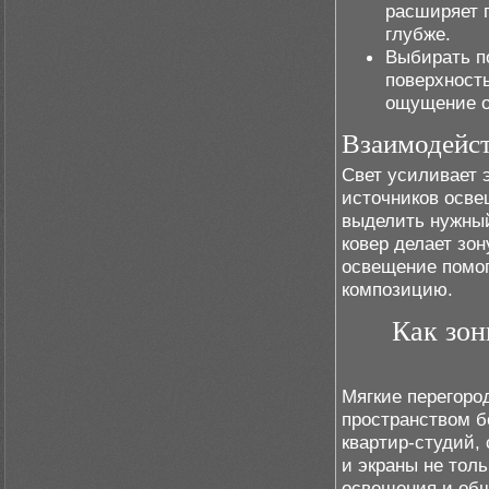
расширяет 
глубже.
Выбирать п
поверхность
ощущение о
Взаимодейст
Свет усиливает 
источников осве
выделить нужный
ковер делает зо
освещение помог
композицию.
Как зон
Мягкие перегоро
пространством б
квартир-студий,
и экраны не толь
освещения и общ