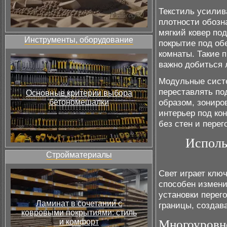
Текстиль усилив
плотности обозн
мягкий ковер по
Инструменты, оборудование
покрытие под об
комнаты. Такие 
важно добиться 
Модульные сист
переставлять по
Основные критерии выбора
образом, зониро
бетономешалки
интерьер под ко
без стен и перег
Исполь
Стройматериалы
Свет играет клю
способен измени
установки перег
Ламинат в сочетании с
границы, создав
ковровыми покрытиями: стиль
и комфорт
Многоуровне