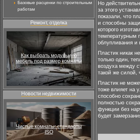
Базовые расценки по строительным
Но действительн
работам
за этого устана
показали, что п
и способны защит
Ремонт, отделка
которого изготав
температурным п
облупливания и 
Пластик никак н
Как выбрать модульную
только один, те
мебель под размер комнаты
воздуха между с
такой же силой, 
Пластик не може
тоже влияет на 
Новости недвижимости
способно сохрани
полностью сохра
функции без нару
будет замерзани
Чистые комнаты: стандарты
ISO