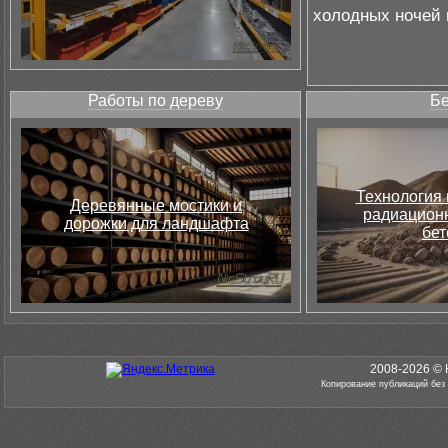
холодных ночей 
Работы по дереву
Бе
Технология 
Деревянные мостики и
радиацион
дорожки для ландшафта
бет
2008-2026 © 
Копирование публикаций без