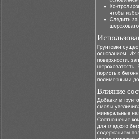
Контролиро
чтобы избе
Следить за
шероховато
Использован
Грунтовки сущес
основанием. Их 
поверхности, за
шероховатость. 
пористых бетонн
полимерными до
Влияние сос
Добавки в грунт
смолы увеличива
минеральные на
Соотношение ком
для гладкого бе
содержанием пол