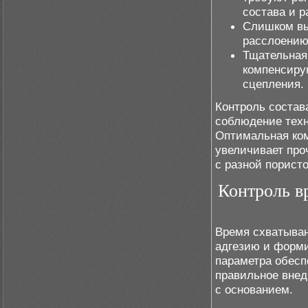
состава и 
Слишком вы
расслоению
Тщательная 
компенсиру
сцепления.
Контроль состав
соблюдение техн
Оптимальная ком
увеличивает про
с разной порист
Контроль в
Время схватыван
адгезию и форми
параметра обесп
правильное внед
с основанием.