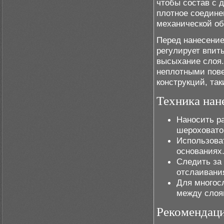
чтобы состав с 
плотное соедине
механической об
Перед нанесение
регулирует впит
высыхание слоя.
неплотными пове
конструкций, так
Техника нан
Наносить ра
шероховато
Использова
основаниях
Следить за
отслаивани
Для многос
между слоя
Рекомендаци