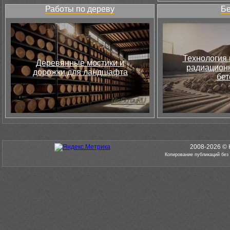
Работы по дереву
Бе
Технология 
Деревянные мостики и
радиацион
дорожки для ландшафта
бет
2008-2026 © 
Копирование публикаций без