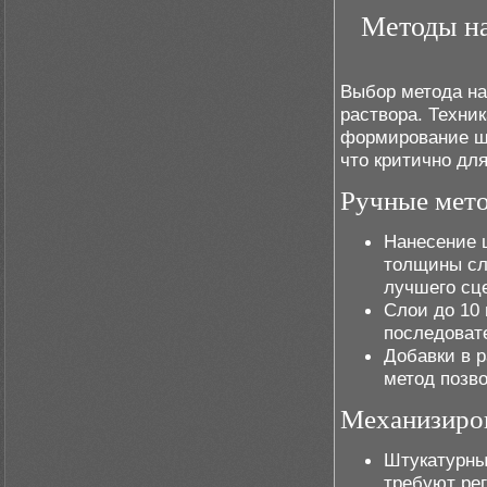
Методы на
Выбор метода на
раствора. Техни
формирование ше
что критично дл
Ручные мет
Нанесение 
толщины сл
лучшего сц
Слои до 10
последоват
Добавки в 
метод позв
Механизиро
Штукатурны
требуют ре