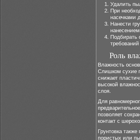
Удалить пыл
При необхо
насечками 
Нанести гр
нанесением 
Подбирать с
требований 
Роль вл
Влажность основ
Слишком сухие п
снижает пластич
высокой влажнос
слоя.
Для равномерног
предварительное
позволяет сохра
контакт с шерох
Грунтовка также
пористых или пы