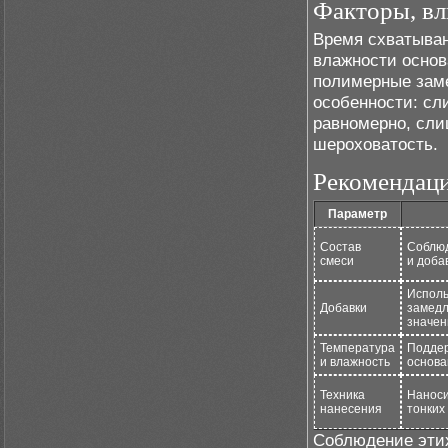
Факторы, вл
Время схватыван
влажности основ
полимерные заме
особенности: сл
равномерно, сли
шероховатость.
Рекомендаци
Параметр
Состав
Соблюд
смеси
и доба
Исполь
Добавки
замедл
значен
Температура
Поддер
и влажность
основ
Техника
Наноси
нанесения
тонких
Соблюдение этих