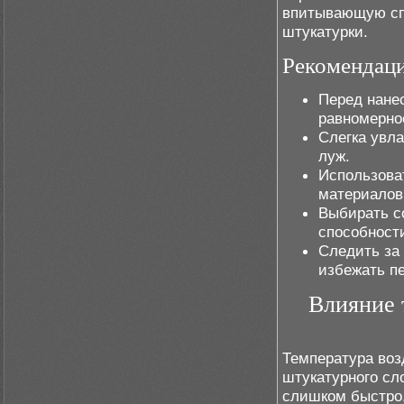
впитывающую сп
штукатурки.
Рекомендаци
Перед нане
равномерно
Слегка увл
луж.
Использова
материалов
Выбирать с
способност
Следить за
избежать п
Влияние 
Температура воз
штукатурного сл
слишком быстро,