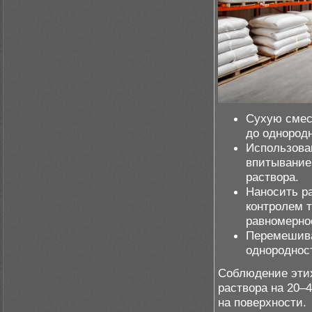
Сухую смес
до однород
Использова
впитывание
раствора.
Наносить р
контролем 
равномернос
Перемешива
однородност
Соблюдение этих
раствора на 20–
на поверхности.