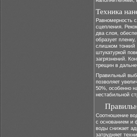
наполнителями,
Техника нан
Равномерность с
сцепления. Реко
два слоя, обесп
образует пленку
слишком тонкий 
штукатуркой пов
загрязнений. Ко
трещин в дальн
Правильный выбо
позволяет увели
50%, особенно н
нестабильной ст
Правильн
Соотношение вод
с основанием и 
воды снижает ад
затрудняет техн