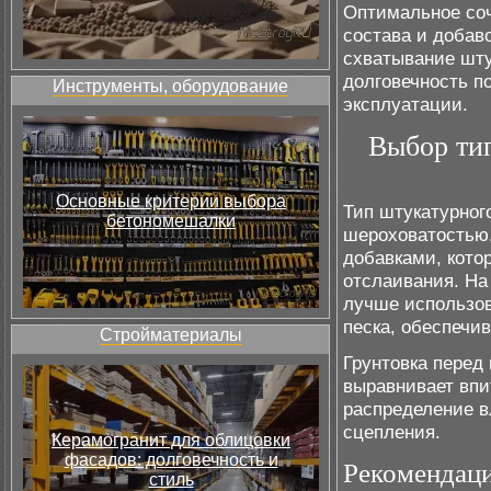
Оптимальное соч
состава и добаво
схватывание шту
долговечность п
Инструменты, оборудование
эксплуатации.
Выбор тип
Основные критерии выбора
Тип штукатурног
бетономешалки
шероховатостью.
добавками, кото
отслаивания. На
лучше использов
песка, обеспечи
Стройматериалы
Грунтовка перед
выравнивает впи
распределение в
сцепления.
Керамогранит для облицовки
фасадов: долговечность и
Рекомендаци
стиль