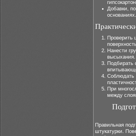
гипсокартон
Добавки, п
основаниях
Практически
Проверить 
поверхност
Нанести гр
высыхания.
Подбирать с
впитывающе
Соблюдать 
пластичност
При многос
между слоя
Подгот
Правильная подг
штукатурки. Пов