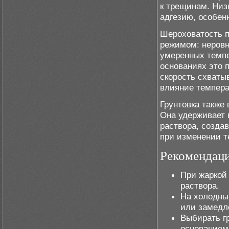
к трещинам. Низ
адгезию, особен
Шероховатость п
режимом: неровн
умеренных темпе
основаниях это 
скорость схваты
влияние темпера
Грунтовка также
Она удерживает 
раствора, созда
при изменении т
Рекомендаци
При жаркой
раствора.
На холодны
или замедл
Выбирать гр
основанием