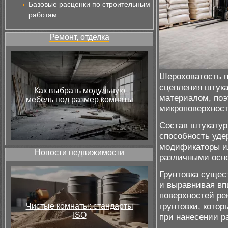
Базовые расценки по строительным
работам
Ремонт, отделка
Шероховатость п
сцепления штука
Как выбрать модульную
материалом, поэ
мебель под размер комнаты
микроповерхнос
Состав штукатур
способность уде
модификаторы и
Новости недвижимости
различными осно
Грунтовка сущес
и выравнивая в
поверхностей ре
грунтовки, кото
Чистые комнаты: стандарты
ISO
при нанесении р