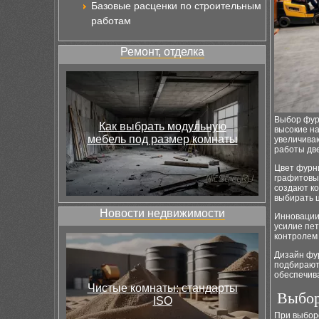
Базовые расценки по строительным
работам
Ремонт, отделка
Выбор фур
Как выбрать модульную
высокие на
мебель под размер комнаты
увеличиваю
работы две
Цвет фурн
графитовы
создают ко
выбирать 
Новости недвижимости
Инновации
усилие пет
контролем
Дизайн фур
подбирают
обеспечива
Чистые комнаты: стандарты
Выбор
ISO
При выбор