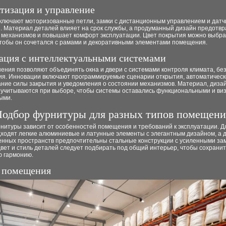
тизация и управление
ключают моторизованные петли, замки с дистанционным управлением и датч
. Материал деталей влияет на срок службы, а продуманный дизайн предотв
у механизмов и повышает комфорт эксплуатации. Цвет покрытия можно выбра
чтобы он сочетался с рамами и декоративными элементами помещения.
ация с интеллектуальными системами
ения позволяют объединять окна и двери с системами контроля климата, бе
ия. Инновации включают программируемые сценарии открытия, автоматичес
ние силы закрытия и уведомления о состоянии механизмов. Материал, дизай
 учитываются при выборе, чтобы системы оставались функциональными и ви
ыми.
одбор фурнитуры для разных типов помещен
нитуры зависит от особенностей помещения и требований к эксплуатации. Д
дходят легкие алюминиевые и латунные элементы с элегантным дизайном, а 
енных пространств предпочтительны стальные конструкции с усиленными за
вет и стиль деталей следует подбирать под общий интерьер, чтобы сохранит
ю гармонию.
 помещения