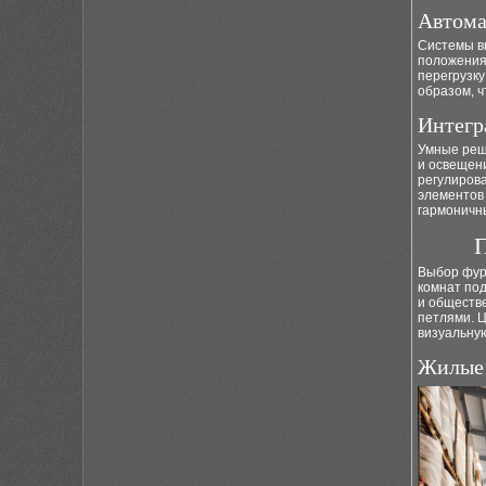
Автома
Системы в
положения
перегрузк
образом, 
Интегр
Умные реш
и освещен
регулирова
элементов
гармоничн
П
Выбор фур
комнат по
и обществ
петлями. Ц
визуальну
Жилые