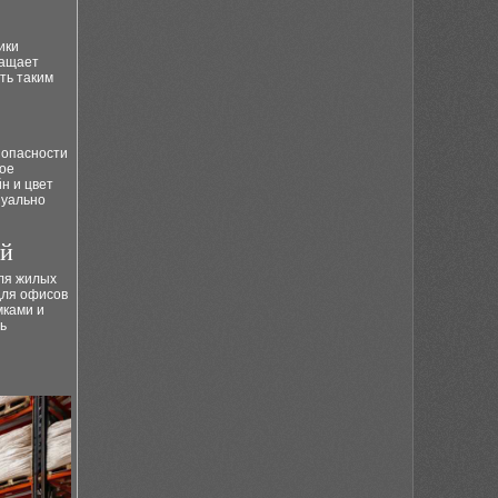
ики
ращает
ть таким
зопасности
кое
н и цвет
зуально
ий
ля жилых
для офисов
мками и
ь