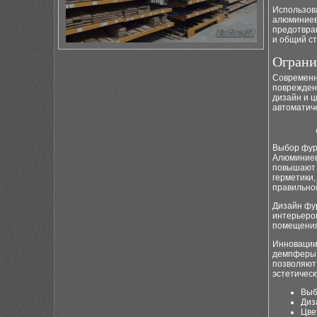
Использова
алюминиев
предотвра
и общий с
Ограни
Современн
поврежден
дизайн и ц
автоматиче
Выбор фур
Алюминиев
повышают 
герметики
правильно
Дизайн фу
интерьером
помещения,
Инновации
демпферы,
позволяют 
эстетическ
Выб
Диз
Цве