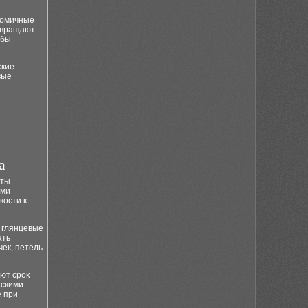
номичные
твращают
обы
ские
вые
а
нты
ыми
ости к
 глянцевые
ать
чек, петель
ют срок
ескими
е при