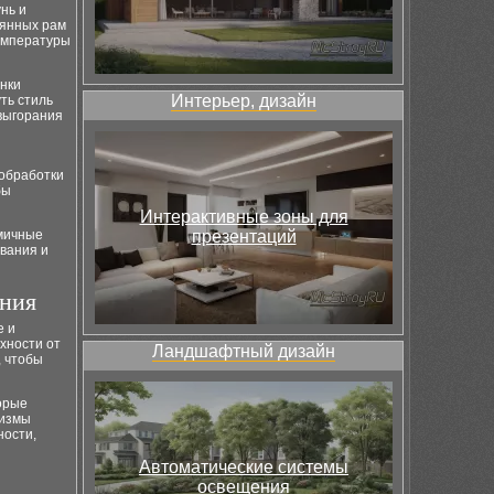
нь и
вянных рам
емпературы
енки
Интерьер, дизайн
ть стиль
 выгорания
обработки
бы
Интерактивные зоны для
омичные
презентаций
вания и
ения
е и
хности от
Ландшафтный дизайн
, чтобы
орые
низмы
ности,
Автоматические системы
освещения