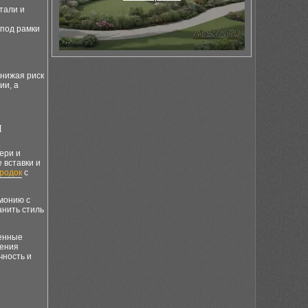
тали и
 под рамки
снижая риск
ии, а
и
.
ери и
 вставки и
ородок
с
монию с
анить стиль
оенные
шения
чность и