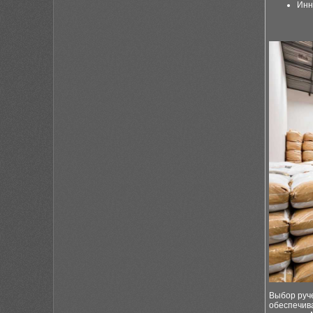
Инн
Выбор руч
обеспечива