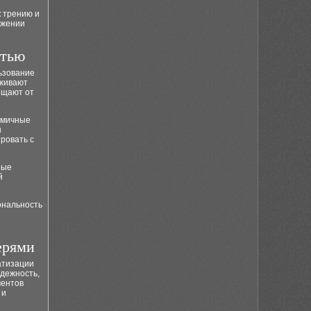
 трению и
яжении
стью
ьзование
рживают
ищают от
омичные
ы
ровать с
рые
й
ональность
ерями
атизации
дежность,
ментов
 и