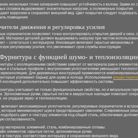
ние нескольких точек запирания повышает устойчивость к взлому. Замки из с
ых сплавов выдерживают значительные нагрузки, а полимерные покрытия
щают коррозию и сохраняют внешний вид. Цвет покрытия следует подбирать
тиль помещения.
чители движения и регулировка усилия
ые ограничители позволяют точно контролировать открытие дверей и окон, 
ий. Материал деталей должен выдерживать нагрузку при частом использован
вет – сочетаться с интерьером. Инновации включают скрытые механизмы и
скую регулировку усилия, что увеличивает срок службы конструкции.
Фурнитура с функцией шумо- и теплоизоляци
нитуры с изоляционными свойствами зависит от материала рам и элементов
ые и стальные профили с внутренними уплотнителями уменьшают теплопот
звукоизоляцию. Для деревянных конструкций применяются комбинированные
, которые усиливают барьер для шума и холода. Использование
кладки перег
й изоляцией дополнительно повышает эффективность системы.
рнитуры учитывает не только функциональные свойства, но и визуальную гар
. Эргономичные ручки, скрытые петли и аккуратные накладки помогают сохр
 не ухудшая звуко- и теплоизоляцию.
 включают многокамерные уплотнители, регулируемые ограничители и встр
 которые минимизируют шум и предотвращают сквозняки. Современные ре
подобрать цвет и текстуру элементов под общий стиль, обеспечивая долгове
ую согласованность.
ор материала: алюминий, сталь, комбинированные сплавы.
айн элементов: скрытые петли, эргономичные ручки.
т и текстура: соответствие интерьеру и сохранение внешнего вида.