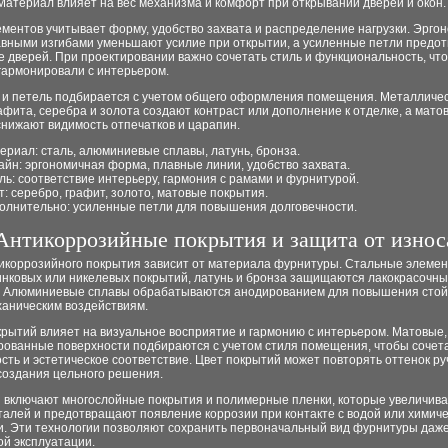
Материал влияет на вес механизма и комфорт при открывании дверей и окон.
ементов учитывает форму, удобство захвата и распределение нагрузки. Эрго
лавными изгибами уменьшают усилие при открытии, а усиленные петли предо
 дверей. При проектировании важно сочетать стиль и функциональность, чт
гармонировали с интерьером.
к и петель подбирается с учетом общего оформления помещения. Металличе
афита, серебра и золота создают контраст или дополнение к отделке, а мато
снижают видимость отпечатков и царапин.
ериал: сталь, алюминиевые сплавы, латунь, бронза.
айн: эргономичная форма, плавные линии, удобство захвата.
ль: соответствие интерьеру, гармония с рамами и фурнитурой.
т: серебро, графит, золото, матовые покрытия.
олнительно: усиленные петли для повышения долговечности.
Антикоррозийные покрытия и защита от износ
икоррозийного покрытия зависит от материала фурнитуры. Стальные элеме
инковых или никелевых покрытий, латунь и бронза защищаются лакокрасочн
. Алюминиевые сплавы обрабатываются анодированием для повышения стойк
ханическим воздействиям.
крытий влияет на визуальное восприятие и гармонию с интерьером. Матовые,
ированные поверхности подбираются с учетом стиля помещения, чтобы сочет
сть и эстетическое соответствие. Цвет покрытий может повторять оттенок ру
создания цельного решения.
 включают многослойные покрытия и полимерные пленки, которые увеличива
талей и предотвращают появление коррозии при контакте с водой или химич
и. Эти технологии позволяют сохранить первоначальный вид фурнитуры даж
ой эксплуатации.