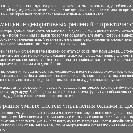
ы от износа рекомендуются усиленные механизмы с покрытием, устойчивым к
. Такой подход обеспечивает сохранение функциональности и стиля на прот
т, минимизируя необходимость замены отдельных элементов.
мещение декоративных решений с практично
нитуры должен учитывать одновременно дизайн и функциональность. Испол
нных покрытий и материалов позволяет создавать элементы, которые выде
и сохраняют внешний вид. Металлические сплавы с полимерными слоями защ
коррозии, сохраняя текстуру и цвет на долгие годы.
чек, петель и ограничителей должен сочетаться со стилем помещения. Эргон
имизируют усилие при использовании, а аккуратные декоративные элемент
ют визуальное единство. Цветовая палитра подбирается так, чтобы гармони
верными полотнами и отделкой стен.
 включают интеграцию скрытых механизмов и регулируемых элементов, кото
ют практичность без изменения внешнего вида. Использование таких решени
сочетать декоративные детали с надежностью и удобством эксплуатации.
е декоративные решения позволяют создавать интерьер, где стиль и функци
речат друг другу. Выбор цвета, материала и формы фурнитуры обеспечивает
сть, удобство и эстетическое соответствие.
грация умных систем управления окнами и дв
ые системы управления окнами и дверями используют инновации для автом
и закрытия. Механизмы из алюминиевых и стальных сплавов обеспечивают на
олимерные элементы уменьшают нагрузку на конструкции. Цвет и дизайн эле
ся под общий стиль интерьера, чтобы оборудование оставалось незаметным
ым.