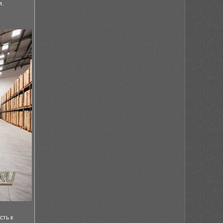
и.
сть к