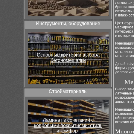
легкость и
бронза за
оптимальн
и влажност
Инструменты, оборудование
Цвет фурн
маскируют 
интерьера.
и потери в
Инновации
повышающи
металлов п
Основные критерии выбора
механизмо
бетономешалки
Дизайн фу
формы руч
долговечно
Ме
Выбор замк
Стройматериалы
латунные 
поврежден
элементы 
Инновацио
позволяют 
обеспечив
Ламинат в сочетании с
включая о
ковровыми покрытиями: стиль
Многот
и комфорт