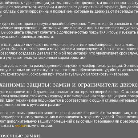
 устойчивость к деформации, сталь повышает прочность и долговечность, лату
щищают элементы от коррозии и добавляют декоративный эффект. Для дере
ы сплавы с антикоррозийным покрытием, которые выдерживают перепады т
и.
итуры играет практическую и дизайнерскую роль. Темные и нейтральные отт
мелкие повреждения, а металлические и яркие акценты позволяют подчеркну
 Выбор цвета следует сочетать с долговечностью покрытия, чтобы избежать
изуальной привлекательности.
 в материалах включают полимерные покрытия и комбинированные сплавы,
е стойкость к истиранию и механическим повреждениям. Новые технологии 
озволяют создавать детали с точной геометрией, что увеличивает срок служ
в и улучшает эксплуатационные характеристики.
рнитуры влияет на распределение нагрузки и комфорт эксплуатации. Эргон
ек, усиленные петли и аккуратные накладки обеспечивают удобство использо
сть конструкции, сохраняя при этом визуальную целостность интерьера.
ханизмы защиты: замки и ограничители движ
ов и ограничителей движения зависит от материала дверей и окон. Стальны
замки повышают стойкость к взлому, а полимерные накладки защищают повер
ий. Цвет механизмов подбирается в соответствии с общим стилем интерьера
гармонировали с ручками и рамами.
нные системы включают многоточечные замки и ограничители движения, кот
регулировать силу закрывания и ограничивать открытие дверей. Такие меха
ают дополнительную защиту помещений с высокими требованиями к безопас
бъекты с
кирпич
ными стенами.
очечные замки