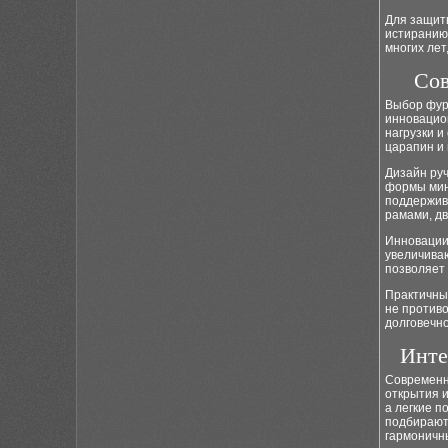
Для защит
истиранию
многих ле
Сов
Выбор фур
инновацио
нагрузки 
царапин и 
Дизайн ру
формы мин
поддержива
рамами, д
Инновации
увеличива
позволяет 
Практичны
не противо
долговечно
Инте
Современн
открытия 
а легкие п
подбирают
гармоничн