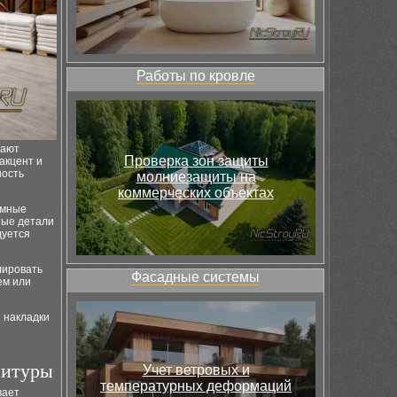
Работы по кровле
вают
Проверка зон защиты
акцент и
ность
молниезащиты на
коммерческих объектах
емные
тые детали
дуется
лировать
Фасадные системы
ем или
 накладки
нитуры
Учет ветровых и
температурных деформаций
вает