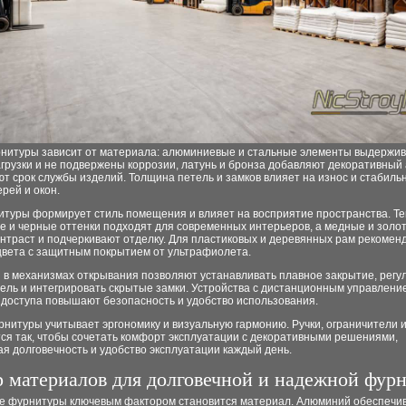
нитуры зависит от материала: алюминиевые и стальные элементы выдержи
грузки и не подвержены коррозии, латунь и бронза добавляют декоративный 
т срок службы изделий. Толщина петель и замков влияет на износ и стабиль
рей и окон.
итуры формирует стиль помещения и влияет на восприятие пространства. Т
е и черные оттенки подходят для современных интерьеров, а медные и золо
нтраст и подчеркивают отделку. Для пластиковых и деревянных рам рекомен
цвета с защитным покрытием от ультрафиолета.
 в механизмах открывания позволяют устанавливать плавное закрытие, регу
ель и интегрировать скрытые замки. Устройства с дистанционным управлени
 доступа повышают безопасность и удобство использования.
нитуры учитывает эргономику и визуальную гармонию. Ручки, ограничители и
ся так, чтобы сочетать комфорт эксплуатации с декоративными решениями,
я долговечность и удобство эксплуатации каждый день.
 материалов для долговечной и надежной фур
е фурнитуры ключевым фактором становится материал. Алюминий обеспечи