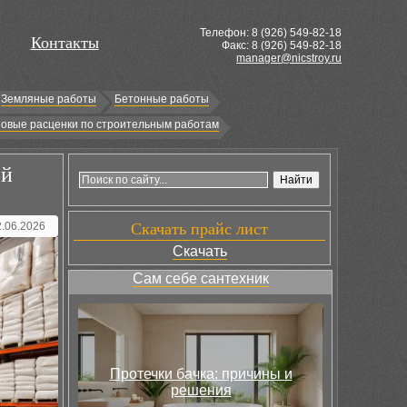
Телефон: 8 (
926
) 549-82-18
Контакты
Факс: 8 (926) 549-82-18
manager@nicstroy.ru
Земляные работы
Бетонные работы
овые расценки по строительным работам
ой
2.06.2026
Скачать прайс лист
Скачать
Сам себе сантехник
Протечки бачка: причины и
решения