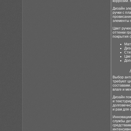
коррозии. 
Дизайн эл
ручки с п
провисание
элементы 
Цвет руче
оттенки гр
покрытия 
Мат
Диз
Сти
Цве
Доп
Выбор ант
требуют ц
составами
влаге и ме
Дизайн по
и текстур
долговечно
и рам для 
Инновации
службы де
средствам
интенсивн